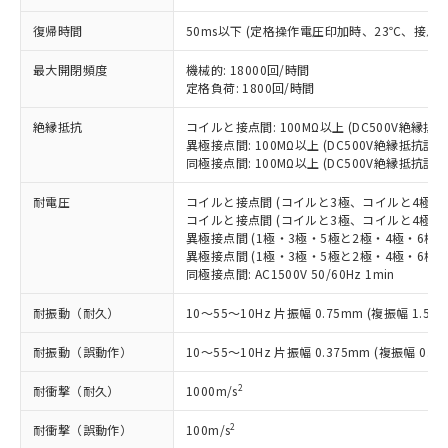
非含有に対応した製品が提供可能な商品で
す。
復帰時間
50ms以下 (定格操作電圧印加時、23℃、接点
対応予定：EU RoHS指令（10物質）の非含
ご利用条件
有に対応した製品に切り替える予定のある
最大開閉頻度
機械的: 18000回/時間
商品です。
定格負荷: 1800回/時間
対応予定なし：EU RoHS指令（10物質）の
以下の条件をお読みいただき、同意のうえ
絶縁抵抗
コイルと接点間: 100MΩ以上 (DC500V絶縁抵
非含有に非対応の商品で、対応品を出す予
ご利用ください。
異極接点間: 100MΩ以上 (DC500V絶縁抵抗計に
定はありません。
同極接点間: 100MΩ以上 (DC500V絶縁抵抗計に
調査・確認中：EU RoHS指令（10物質）の
本サービスは、当社制御機器事業取扱
※1 中国RoHS○×表
非含有の対応状況を調査中または確認中の
商品の当社在庫状況および標準価格
耐電圧
コイルと接点間 (コイルと3極、コイルと4極間): AC4
商品です。
コイルと接点間 (コイルと3極、コイルと4極間以外): 
(税抜)を提供させていただくもので
「○」：最大均質材料含有率が中国RoHSの
非該当品：ライセンス料など無形物で、有
異極接点間 (1極・3極・5極と2極・4極・6極間): AC
す。
基準値以下であることを示します。
害物質有無と関係のない商品です。
異極接点間 (1極・3極・5極と2極・4極・6極間以外):
当社制御機器事業取扱商品の中には、
「×」：最大均質材料含有率が中国RoHSの
同極接点間: AC1500V 50/60Hz 1min
仕入先様の事情により、非含有部品として
本サービスの対象外となる商品もある
基準値を超えていることを示します。
いたものが、含有品と判明した場合などや
当社は、これら貴社製品のうち、外国
ことをご了承ください。
耐振動（耐久）
10～55～10Hz 片振幅 0.75mm (複振幅 1.5m
「－」：未確認です。当社販売部門へお問
むを得ず変更することがあります。
為替および外国貿易法に定める商品
在庫状況および標準価格照会結果は、
い合わせください。
（以下｢規制貨物等」という）を輸出
記載している更新日時点での社内デー
耐振動（誤動作）
10～55～10Hz 片振幅 0.375mm (複振幅 0.75
*EU RoHS指令（10物質）：
または国外への提供する場合は、日本
記
タに基づき作成されるものであり、閲
説明
鉛(Pb) 1000ppm以下、 水銀(Hg) 1000ppm以下、 カド
*中国RoHS10物質の基準値 (GB/T26572)：
国政府の輸出許可(または役務取引許
2
号
覧された時点での実際の在庫および標
耐衝撃（耐久）
1000m/s
ミウム(Cd) 100ppm以下、
Pb(鉛) :1000ppm、 Hg(水銀) : 1000ppm、 Cd(カドミウ
可)を取得するなどの必要な手続きを
六価クロム(Cr(Ⅵ)) 1000ppm以下、ポリ臭化ビフェニル
ム) : 100ppm、
準価格とは異なる場合があることをご
類(PBB) 1000ppm以下、ポリ臭化ジフェニルエーテル類
Cr(Ⅵ)(六価クロム) : 1000ppm、 PBBs(ポリ臭化ビフェ
とります。
2
耐衝撃（誤動作）
100m/s
了承ください。
(PBDE) 1000ppm以下、フタル酸ビス(2-エチルヘキシ
○
一定数以上の在庫あり
ニル類) : 1000ppm、 PBDEs(ポリ臭化ジフェニルエーテ