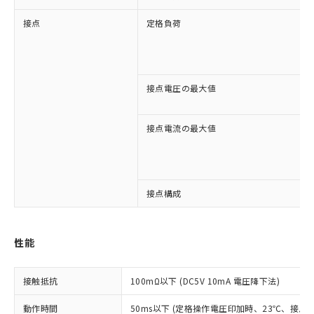
接点
定格負荷
接点電圧の最大値
接点電流の最大値
接点構成
性能
※1 対応状況
接触抵抗
100mΩ以下 (DC5V 10mA 電圧降下法)
対応済み：EU RoHS指令（10物質）の
動作時間
50ms以下 (定格操作電圧印加時、23℃、接点