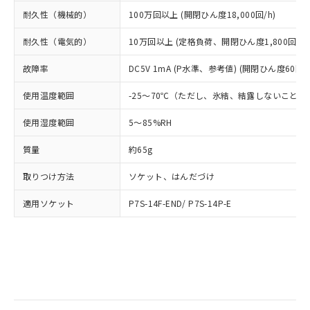
当社は規制貨物を破棄する場合は、完
ル) (DEHP)(別名：DOP) 1000ppm以下、フタル酸ブチ
正式な納期状況および標準価格はお客
ル類) : 1000ppm、
ルベンジル（BBP） 1000ppm以下、フタル酸ジブチル
全に破砕するなど、違法に輸出されな
耐久性（機械的）
100万回以上 (開閉ひん度18,000回/h)
DBP(フタル酸ジブチル) : 1000ppm、 DIBP(フタル酸ジ
様のお取引先、またはお客様担当のオ
（DBP） 1000ppm以下、フタル酸ジイソブチル
イソブチル) : 1000ppm、 BBP(フタル酸ブチルベンジ
△
一定数には満たないが在庫あり
いよう必要な手段を講じます。
ムロン制御機器販売店・当社販売員に
(DIBP) 1000ppm以下
ル) : 1000ppm、
耐久性（電気的）
10万回以上 (定格負荷、開閉ひん度1,800回/h)
当社は貴社製品を、核兵器、ミサイ
但し、RoHS指令で産業用監視および制御機器に対する
DEHP(フタル酸ビス(2-エチルヘキシル)) : 1000ppm
ご相談ください。
適用除外項目は除く。
ル、化学兵器、生物兵器またはその他
－
在庫なし(最新の在庫状況につ
オムロン制御機器販売店や当社販売拠
フタル酸エステル類の４物質については閾値を超える意
故障率
DC5V 1mA (P水準、参考値) (開閉ひん度60回/m
武器並びにこれらの製造装置等に一切
いては、お客様のお取引先、ま
図的な使用がないことを確認しています。
点は「
販売ネットワーク
」をご確認
※2 環境保護使用期限
使用いたしません。
たはお客様担当のオムロン制御
ください。
使用温度範囲
-25～70℃（ただし、氷結、結露しないこと）
当社は、貴社製品を第三者に販売する
機器販売店・当社販売員にご確
在庫状況および標準価格結果を当社の
※2 対応予定月
「ｅ」：有害物質（10物質）のすべてが基
場合は、上記1、2および3の内容を当
認ください)
事前の承諾なく第三者に漏洩または開
使用湿度範囲
5～85%RH
準値以下であることを示します。
該第三者に通知します。また当社は、
示しないようお願いします。
部品在庫の切り替え状況などにより、予定
「10」：通常の使用状況下において有害物
販売先および販売に係わる関係者が違
マイパーツ機能（部品リスト作成サー
質量
約65g
空
受注生産機種、また在庫状況の
月が前後することがあります。
質が外部に漏えいし、環境に深刻な影響を
法に輸出するおそれがある場合は、取
ビス）をご利用いただくには、I-Web
白
情報を公開していない機種
及ぼさない年数を意味します。
り引きをいたしません。
取りつけ方法
ソケット、はんだづけ
メンバーズにご登録されている必要が
「－」：未確認です。当社販売部門へお問
あります。
い合わせください。
適用ソケット
P7S-14F-END/ P7S-14P-E
お客様が当ウェブサイト上で当社にご
※3 非含有証明書ダウンロード
登録された部品リストについて、当社
および当社の共同利用者が、当社の製
下記の非含有証明書をダウンロードするこ
品・サービスに関するお客様との取
とができます。
合意する
キャンセル
引・商談に必要な範囲で利用すること
をご了承ください。
EU RoHS指令（10物質）の非含有証明書
※当社の共同利用者とは、
"個人情報
51物質の非含有証明書（当社基準）
の共同利用に関して"
の「1.共同利