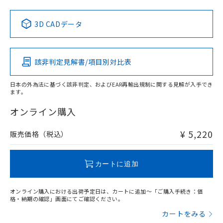
No
No
No
No
中国 RoHS表
※1 ※2
3D CADデータ
この製品の規格認証/適合状況ページへ
Pb
Hg
Cd
Cr(VI)
その他の認証はこちらのページからご検索ください
該非判定見解書/項目別対比表
O
O
O
O
日本の外為法に基づく該非判定、およびEAR再輸出規制に関する見解が入手でき
ます。
"対応済み"や非含有の記載がされた商品であっても、流通
在庫等で未対応品が混在する可能性があります。
オンライン購入
非含有品が必要な際は、弊社営業部門もしくは販売店へお
問い合わせください。
¥ 5,220
販売価格（税込）
この製品のRoHS/REACH対応状況ページへ
カートに追加
オンライン購入における出荷予定日は、カートに追加～「ご購入手続き：価
格・納期の確認」画面にてご確認ください。
カートをみる