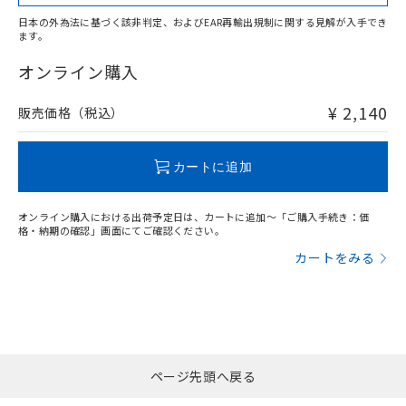
日本の外為法に基づく該非判定、およびEAR再輸出規制に関する見解が入手でき
ます。
"対応済み"や非含有の記載がされた商品であっても、流通
在庫等で未対応品が混在する可能性があります。
オンライン購入
非含有品が必要な際は、弊社営業部門もしくは販売店へお
問い合わせください。
¥ 2,140
販売価格（税込）
この製品のRoHS/REACH対応状況ページへ
カートに追加
オンライン購入における出荷予定日は、カートに追加～「ご購入手続き：価
格・納期の確認」画面にてご確認ください。
カートをみる
ページ先頭へ戻る