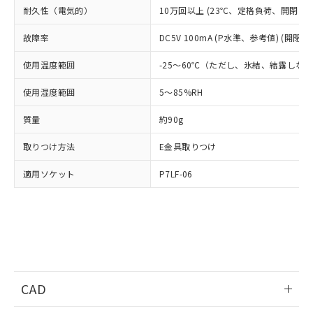
適用除外項目は除く。
ル、化学兵器、生物兵器またはその他
－
在庫なし(最新の在庫状況につ
耐久性（電気的）
10万回以上 (23℃、定格負荷、開閉ひん度
オムロン制御機器販売店や当社販売拠
フタル酸エステル類の４物質については閾値を超える意
武器並びにこれらの製造装置等に一切
いては、お客様のお取引先、ま
図的な使用がないことを確認しています。
点は「
販売ネットワーク
」をご確認
※2 環境保護使用期限
使用いたしません。
故障率
DC5V 100mA (P水準、参考値) (開閉ひ
たはお客様担当のオムロン制御
ください。
当社は、貴社製品を第三者に販売する
機器販売店・当社販売員にご確
在庫状況および標準価格結果を当社の
※2 対応予定月
「ｅ」：有害物質（10物質）のすべてが基
使用温度範囲
-25～60℃（ただし、氷結、結露しな
場合は、上記1、2および3の内容を当
認ください)
事前の承諾なく第三者に漏洩または開
準値以下であることを示します。
該第三者に通知します。また当社は、
示しないようお願いします。
使用湿度範囲
5～85%RH
部品在庫の切り替え状況などにより、予定
「10」：通常の使用状況下において有害物
販売先および販売に係わる関係者が違
マイパーツ機能（部品リスト作成サー
空
受注生産機種、また在庫状況の
月が前後することがあります。
質が外部に漏えいし、環境に深刻な影響を
法に輸出するおそれがある場合は、取
ビス）をご利用いただくには、I-Web
白
情報を公開していない機種
質量
約90g
及ぼさない年数を意味します。
り引きをいたしません。
メンバーズにご登録されている必要が
「－」：未確認です。当社販売部門へお問
あります。
取りつけ方法
E金具取りつけ
い合わせください。
お客様が当ウェブサイト上で当社にご
※3 非含有証明書ダウンロード
登録された部品リストについて、当社
適用ソケット
P7LF-06
および当社の共同利用者が、当社の製
下記の非含有証明書をダウンロードするこ
品・サービスに関するお客様との取
とができます。
合意する
キャンセル
引・商談に必要な範囲で利用すること
をご了承ください。
EU RoHS指令（10物質）の非含有証明書
※当社の共同利用者とは、
"個人情報
51物質の非含有証明書（当社基準）
の共同利用に関して"
の「1.共同利
※本証明書は発行日時点で非含有を証明す
用者の範囲」に記載されている法人を
るもので、過去に遡って非含有を証明する
CAD
指します。
ものではありません。