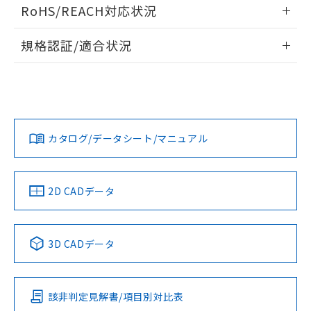
ログイン/会員登録いただくと、CADデータをダウンロー
また、RoHS指令のフタル酸エステル類４
RoHS/REACH対応状況
ドすることができます。
物質の対応では、対応完了までの期間は出
荷製品に未対応品が混在することから備考
情報更新：2026/7/29
規格認証/適合状況
欄に対応日を記載しておりました。
既に当社にて対応品への在庫切替を完了
ログイン/会員登録
EU RoHS
注意事項・凡例
G7L-2A-T DC48についての規格認証/適合状況については、
していることから、特段のことがない限
「カスタマーサポートセンタ お客様相談室」または貴社担当
り、2022年1月12日より割愛しておりま
オムロン営業員または販売店にお問い合わせください。
す。
対応状況
対応予定月
※1
※2
ダウンロードデータをご利用いただく前に、以下を必ずお読
みください。
お問い合わせ
カタログ/データシート/マニュアル
対応済み
ソフトウェアの使用条件
中国 RoHS
注意事項・凡例
2D CADデータ
中国 RoHS表
※1 ※2
3D CADデータ
Pb
Hg
Cd
Cr(VI)
該非判定見解書/項目別対比表
O
O
O
O