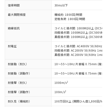
商品です。
復帰時間
30ms以下
対応予定なし：EU RoHS指令（10物質）の
以下の条件をお読みいただき、同意のうえ
非含有に非対応の商品で、対応品を出す予
最大開閉頻度
機械的: 1800回/時間
ご利用ください。
定はありません。
定格負荷: 1800回/時間
調査・確認中：EU RoHS指令（10物質）の
本サービスは、当社制御機器事業取扱
※1 中国RoHS○×表
絶縁抵抗
コイルと接点間: 1000MΩ以上 (DC50
非含有の対応状況を調査中または確認中の
商品の当社在庫状況および標準価格
同極接点間: 1000MΩ以上 (DC500V
商品です。
(税抜)を提供させていただくもので
異極接点間: 1000MΩ以上 (DC500V
「○」：最大均質材料含有率が中国RoHSの
非該当品：ライセンス料など無形物で、有
す。
基準値以下であることを示します。
害物質有無と関係のない商品です。
当社制御機器事業取扱商品の中には、
耐電圧
コイルと接点間: AC4000V 50/60Hz 1m
「×」：最大均質材料含有率が中国RoHSの
仕入先様の事情により、非含有部品として
同極接点間: AC2000V 50/60Hz 1min
本サービスの対象外となる商品もある
基準値を超えていることを示します。
いたものが、含有品と判明した場合などや
当社は、これら貴社製品のうち、外国
異極接点間: AC2000V 50/60Hz 1min
ことをご了承ください。
「－」：未確認です。当社販売部門へお問
むを得ず変更することがあります。
為替および外国貿易法に定める商品
在庫状況および標準価格照会結果は、
い合わせください。
耐振動（耐久）
10～55～10Hz 片振幅 0.75mm (複振幅
（以下｢規制貨物等」という）を輸出
記載している更新日時点での社内デー
*EU RoHS指令（10物質）：
または国外への提供する場合は、日本
記
タに基づき作成されるものであり、閲
説明
鉛(Pb) 1000ppm以下、 水銀(Hg) 1000ppm以下、 カド
耐振動（誤動作）
*中国RoHS10物質の基準値 (GB/T26572)：
10～55～10Hz 片振幅 0.75mm (複振幅
国政府の輸出許可(または役務取引許
号
覧された時点での実際の在庫および標
ミウム(Cd) 100ppm以下、
Pb(鉛) :1000ppm、 Hg(水銀) : 1000ppm、 Cd(カドミウ
可)を取得するなどの必要な手続きを
六価クロム(Cr(Ⅵ)) 1000ppm以下、ポリ臭化ビフェニル
ム) : 100ppm、
準価格とは異なる場合があることをご
2
耐衝撃（耐久）
1000m/s
類(PBB) 1000ppm以下、ポリ臭化ジフェニルエーテル類
Cr(Ⅵ)(六価クロム) : 1000ppm、 PBBs(ポリ臭化ビフェ
とります。
了承ください。
(PBDE) 1000ppm以下、フタル酸ビス(2-エチルヘキシ
○
一定数以上の在庫あり
ニル類) : 1000ppm、 PBDEs(ポリ臭化ジフェニルエーテ
当社は規制貨物を破棄する場合は、完
ル) (DEHP)(別名：DOP) 1000ppm以下、フタル酸ブチ
正式な納期状況および標準価格はお客
ル類) : 1000ppm、
2
耐衝撃（誤動作）
100m/s
ルベンジル（BBP） 1000ppm以下、フタル酸ジブチル
全に破砕するなど、違法に輸出されな
DBP(フタル酸ジブチル) : 1000ppm、 DIBP(フタル酸ジ
様のお取引先、またはお客様担当のオ
（DBP） 1000ppm以下、フタル酸ジイソブチル
イソブチル) : 1000ppm、 BBP(フタル酸ブチルベンジ
△
一定数には満たないが在庫あり
いよう必要な手段を講じます。
ムロン制御機器販売店・当社販売員に
耐久性（機械的）
(DIBP) 1000ppm以下
100万回以上 (開閉ひん度1,800回/h)
ル) : 1000ppm、
当社は貴社製品を、核兵器、ミサイ
但し、RoHS指令で産業用監視および制御機器に対する
DEHP(フタル酸ビス(2-エチルヘキシル)) : 1000ppm
ご相談ください。