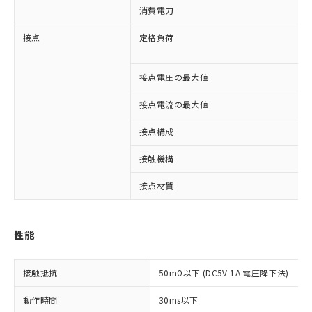
消費電力
接点
定格負荷
接点電圧の最大値
接点電流の最大値
接点構成
接触機構
接点材質
※1 対応状況
性能
対応済み：EU RoHS指令（10物質）の
非含有に対応した製品が提供可能な商品で
接触抵抗
50mΩ以下 (DC5V 1A 電圧降下法)
す。
対応予定：EU RoHS指令（10物質）の非含
動作時間
30ms以下
ご利用条件
有に対応した製品に切り替える予定のある