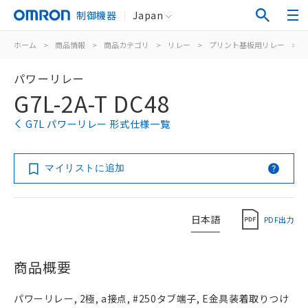
制御機器
Japan
ホーム
>
商品情報
>
商品カテゴリ
>
リレー
>
プリント基板用リレー
>
パワーリレー
G7L-2A-T DC48
G7L パワーリレー 形式仕様一覧
マイリストに追加
日本語
PDF出力
商品概要
パワーリレー, 2極, a接点, #250タブ端子, E金具装着取りつけ