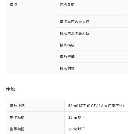
接点
定格負荷
接点電圧の最大値
接点電流の最大値
接点構成
接触機構
接点材質
※1 対応状況
性能
対応済み：EU RoHS指令（10物質）の
接触抵抗
50mΩ以下 (DC5V 1A 電圧降下法)
非含有に対応した製品が提供可能な商品で
す。
動作時間
30ms以下
対応予定：EU RoHS指令（10物質）の非含
ご利用条件
有に対応した製品に切り替える予定のある
復帰時間
30ms以下
商品です。