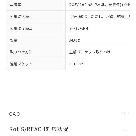
フタル酸エステル類の４物質については閾値を超える意
武器並びにこれらの製造装置等に一切
故障率
DC5V 100mA (P水準、参考値) (開閉ひ
いては、お客様のお取引先、ま
図的な使用がないことを確認しています。
点は「
販売ネットワーク
」をご確認
※2 環境保護使用期限
使用いたしません。
たはお客様担当のオムロン制御
ください。
使用温度範囲
-25～60℃（ただし、氷結、結露しな
当社は、貴社製品を第三者に販売する
機器販売店・当社販売員にご確
在庫状況および標準価格結果を当社の
※2 対応予定月
「ｅ」：有害物質（10物質）のすべてが基
場合は、上記1、2および3の内容を当
認ください)
事前の承諾なく第三者に漏洩または開
使用湿度範囲
5～85%RH
準値以下であることを示します。
該第三者に通知します。また当社は、
示しないようお願いします。
部品在庫の切り替え状況などにより、予定
「10」：通常の使用状況下において有害物
販売先および販売に係わる関係者が違
マイパーツ機能（部品リスト作成サー
空
受注生産機種、また在庫状況の
質量
約90g
月が前後することがあります。
質が外部に漏えいし、環境に深刻な影響を
法に輸出するおそれがある場合は、取
ビス）をご利用いただくには、I-Web
白
情報を公開していない機種
及ぼさない年数を意味します。
り引きをいたしません。
メンバーズにご登録されている必要が
取りつけ方法
上部ブラケット取りつけ
「－」：未確認です。当社販売部門へお問
あります。
い合わせください。
お客様が当ウェブサイト上で当社にご
適用ソケット
P7LF-06
※3 非含有証明書ダウンロード
登録された部品リストについて、当社
および当社の共同利用者が、当社の製
下記の非含有証明書をダウンロードするこ
品・サービスに関するお客様との取
とができます。
合意する
キャンセル
引・商談に必要な範囲で利用すること
をご了承ください。
EU RoHS指令（10物質）の非含有証明書
※当社の共同利用者とは、
"個人情報
51物質の非含有証明書（当社基準）
の共同利用に関して"
の「1.共同利
※本証明書は発行日時点で非含有を証明す
CAD
用者の範囲」に記載されている法人を
るもので、過去に遡って非含有を証明する
指します。
ログイン/会員登録いただくと、CADデータをダウンロー
ものではありません。
RoHS/REACH対応状況
ドすることができます。
また、RoHS指令のフタル酸エステル類４