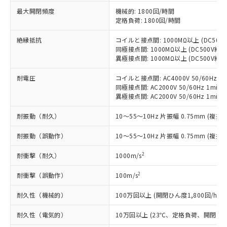
対応予定なし：EU RoHS指令（10物質）の
最大開閉頻度
機械的: 1800回/時間
以下の条件をお読みいただき、同意のうえ
非含有に非対応の商品で、対応品を出す予
定格負荷: 1800回/時間
ご利用ください。
定はありません。
調査・確認中：EU RoHS指令（10物質）の
絶縁抵抗
コイルと接点間: 1000MΩ以上 (DC50
本サービスは、当社制御機器事業取扱
※1 中国RoHS○×表
同極接点間: 1000MΩ以上 (DC500V
非含有の対応状況を調査中または確認中の
商品の当社在庫状況および標準価格
異極接点間: 1000MΩ以上 (DC500V
商品です。
(税抜)を提供させていただくもので
「○」：最大均質材料含有率が中国RoHSの
非該当品：ライセンス料など無形物で、有
す。
耐電圧
コイルと接点間: AC4000V 50/60Hz 1m
基準値以下であることを示します。
害物質有無と関係のない商品です。
同極接点間: AC2000V 50/60Hz 1min
当社制御機器事業取扱商品の中には、
「×」：最大均質材料含有率が中国RoHSの
仕入先様の事情により、非含有部品として
異極接点間: AC2000V 50/60Hz 1min
本サービスの対象外となる商品もある
基準値を超えていることを示します。
いたものが、含有品と判明した場合などや
当社は、これら貴社製品のうち、外国
ことをご了承ください。
「－」：未確認です。当社販売部門へお問
むを得ず変更することがあります。
耐振動（耐久）
10～55～10Hz 片振幅 0.75mm (複振幅
為替および外国貿易法に定める商品
在庫状況および標準価格照会結果は、
い合わせください。
（以下｢規制貨物等」という）を輸出
記載している更新日時点での社内デー
耐振動（誤動作）
10～55～10Hz 片振幅 0.75mm (複振幅
*EU RoHS指令（10物質）：
または国外への提供する場合は、日本
記
タに基づき作成されるものであり、閲
説明
鉛(Pb) 1000ppm以下、 水銀(Hg) 1000ppm以下、 カド
*中国RoHS10物質の基準値 (GB/T26572)：
国政府の輸出許可(または役務取引許
号
覧された時点での実際の在庫および標
ミウム(Cd) 100ppm以下、
Pb(鉛) :1000ppm、 Hg(水銀) : 1000ppm、 Cd(カドミウ
2
耐衝撃（耐久）
1000m/s
可)を取得するなどの必要な手続きを
六価クロム(Cr(Ⅵ)) 1000ppm以下、ポリ臭化ビフェニル
ム) : 100ppm、
準価格とは異なる場合があることをご
類(PBB) 1000ppm以下、ポリ臭化ジフェニルエーテル類
Cr(Ⅵ)(六価クロム) : 1000ppm、 PBBs(ポリ臭化ビフェ
とります。
了承ください。
(PBDE) 1000ppm以下、フタル酸ビス(2-エチルヘキシ
2
耐衝撃（誤動作）
100m/s
○
一定数以上の在庫あり
ニル類) : 1000ppm、 PBDEs(ポリ臭化ジフェニルエーテ
当社は規制貨物を破棄する場合は、完
ル) (DEHP)(別名：DOP) 1000ppm以下、フタル酸ブチ
正式な納期状況および標準価格はお客
ル類) : 1000ppm、
ルベンジル（BBP） 1000ppm以下、フタル酸ジブチル
全に破砕するなど、違法に輸出されな
DBP(フタル酸ジブチル) : 1000ppm、 DIBP(フタル酸ジ
様のお取引先、またはお客様担当のオ
耐久性（機械的）
100万回以上 (開閉ひん度1,800回/h)
（DBP） 1000ppm以下、フタル酸ジイソブチル
イソブチル) : 1000ppm、 BBP(フタル酸ブチルベンジ
△
一定数には満たないが在庫あり
いよう必要な手段を講じます。
ムロン制御機器販売店・当社販売員に
(DIBP) 1000ppm以下
ル) : 1000ppm、
当社は貴社製品を、核兵器、ミサイ
但し、RoHS指令で産業用監視および制御機器に対する
DEHP(フタル酸ビス(2-エチルヘキシル)) : 1000ppm
耐久性（電気的）
10万回以上 (23℃、定格負荷、開閉ひん度
ご相談ください。
適用除外項目は除く。
ル、化学兵器、生物兵器またはその他
－
在庫なし(最新の在庫状況につ
オムロン制御機器販売店や当社販売拠