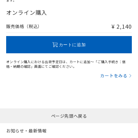
ます。
"対応済み"や非含有の記載がされた商品であっても、流通
在庫等で未対応品が混在する可能性があります。
オンライン購入
非含有品が必要な際は、弊社営業部門もしくは販売店へお
問い合わせください。
¥ 2,140
販売価格（税込）
この製品のRoHS/REACH対応状況ページへ
カートに追加
オンライン購入における出荷予定日は、カートに追加～「ご購入手続き：価
格・納期の確認」画面にてご確認ください。
カートをみる
ページ先頭へ戻る
お知らせ・最新情報