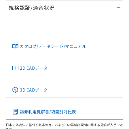
物質の対応では、対応完了までの期間は出
情報更新：2026/7/29
規格認証/適合状況
荷製品に未対応品が混在することから備考
欄に対応日を記載しておりました。
ログイン/会員登録
EU RoHS
注意事項・凡例
G7L-2A-TUB AC24についての規格認証/適合状況について
既に当社にて対応品への在庫切替を完了
は、「カスタマーサポートセンタ お客様相談室」または貴社
していることから、特段のことがない限
担当オムロン営業員または販売店にお問い合わせください。
り、2022年1月12日より割愛しておりま
対応状況
対応予定月
※1
※2
す。
ダウンロードデータをご利用いただく前に、以下を必ずお読
みください。
お問い合わせ
カタログ/データシート/マニュアル
対応済み
ソフトウェアの使用条件
中国 RoHS
注意事項・凡例
2D CADデータ
中国 RoHS表
※1 ※2
3D CADデータ
Pb
Hg
Cd
Cr(VI)
該非判定見解書/項目別対比表
X
O
O
O
日本の外為法に基づく該非判定、およびEAR再輸出規制に関する見解が入手でき