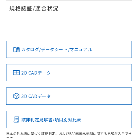
物質の対応では、対応完了までの期間は出
情報更新：2026/7/29
規格認証/適合状況
荷製品に未対応品が混在することから備考
欄に対応日を記載しておりました。
ログイン/会員登録
EU RoHS
注意事項・凡例
G7L-2A-TUB AC12についての規格認証/適合状況について
既に当社にて対応品への在庫切替を完了
は、「カスタマーサポートセンタ お客様相談室」または貴社
していることから、特段のことがない限
担当オムロン営業員または販売店にお問い合わせください。
り、2022年1月12日より割愛しておりま
対応状況
対応予定月
※1
※2
す。
ダウンロードデータをご利用いただく前に、以下を必ずお読
みください。
お問い合わせ
カタログ/データシート/マニュアル
対応済み
ソフトウェアの使用条件
中国 RoHS
注意事項・凡例
2D CADデータ
中国 RoHS表
※1 ※2
3D CADデータ
Pb
Hg
Cd
Cr(VI)
該非判定見解書/項目別対比表
X
O
O
O
日本の外為法に基づく該非判定、およびEAR再輸出規制に関する見解が入手でき