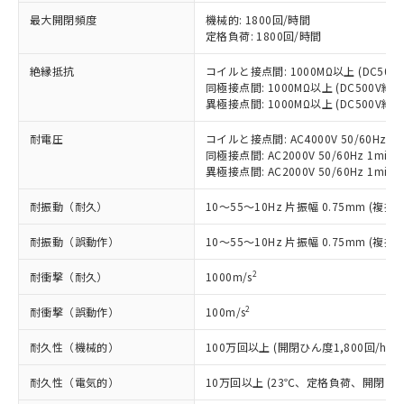
対応予定なし：EU RoHS指令（10物質）の
最大開閉頻度
機械的: 1800回/時間
以下の条件をお読みいただき、同意のうえ
非含有に非対応の商品で、対応品を出す予
定格負荷: 1800回/時間
ご利用ください。
定はありません。
調査・確認中：EU RoHS指令（10物質）の
絶縁抵抗
コイルと接点間: 1000MΩ以上 (DC50
本サービスは、当社制御機器事業取扱
※1 中国RoHS○×表
同極接点間: 1000MΩ以上 (DC500V
非含有の対応状況を調査中または確認中の
商品の当社在庫状況および標準価格
異極接点間: 1000MΩ以上 (DC500V
商品です。
(税抜)を提供させていただくもので
「○」：最大均質材料含有率が中国RoHSの
非該当品：ライセンス料など無形物で、有
す。
耐電圧
コイルと接点間: AC4000V 50/60Hz 1m
基準値以下であることを示します。
害物質有無と関係のない商品です。
同極接点間: AC2000V 50/60Hz 1min
当社制御機器事業取扱商品の中には、
「×」：最大均質材料含有率が中国RoHSの
仕入先様の事情により、非含有部品として
異極接点間: AC2000V 50/60Hz 1min
本サービスの対象外となる商品もある
基準値を超えていることを示します。
いたものが、含有品と判明した場合などや
当社は、これら貴社製品のうち、外国
ことをご了承ください。
「－」：未確認です。当社販売部門へお問
むを得ず変更することがあります。
耐振動（耐久）
10～55～10Hz 片振幅 0.75mm (複振幅
為替および外国貿易法に定める商品
在庫状況および標準価格照会結果は、
い合わせください。
（以下｢規制貨物等」という）を輸出
記載している更新日時点での社内デー
耐振動（誤動作）
10～55～10Hz 片振幅 0.75mm (複振幅
*EU RoHS指令（10物質）：
または国外への提供する場合は、日本
記
タに基づき作成されるものであり、閲
説明
鉛(Pb) 1000ppm以下、 水銀(Hg) 1000ppm以下、 カド
*中国RoHS10物質の基準値 (GB/T26572)：
国政府の輸出許可(または役務取引許
号
覧された時点での実際の在庫および標
ミウム(Cd) 100ppm以下、
Pb(鉛) :1000ppm、 Hg(水銀) : 1000ppm、 Cd(カドミウ
2
耐衝撃（耐久）
1000m/s
可)を取得するなどの必要な手続きを
六価クロム(Cr(Ⅵ)) 1000ppm以下、ポリ臭化ビフェニル
ム) : 100ppm、
準価格とは異なる場合があることをご
類(PBB) 1000ppm以下、ポリ臭化ジフェニルエーテル類
Cr(Ⅵ)(六価クロム) : 1000ppm、 PBBs(ポリ臭化ビフェ
とります。
了承ください。
(PBDE) 1000ppm以下、フタル酸ビス(2-エチルヘキシ
2
耐衝撃（誤動作）
100m/s
○
一定数以上の在庫あり
ニル類) : 1000ppm、 PBDEs(ポリ臭化ジフェニルエーテ
当社は規制貨物を破棄する場合は、完
ル) (DEHP)(別名：DOP) 1000ppm以下、フタル酸ブチ
正式な納期状況および標準価格はお客
ル類) : 1000ppm、
ルベンジル（BBP） 1000ppm以下、フタル酸ジブチル
全に破砕するなど、違法に輸出されな
DBP(フタル酸ジブチル) : 1000ppm、 DIBP(フタル酸ジ
様のお取引先、またはお客様担当のオ
耐久性（機械的）
100万回以上 (開閉ひん度1,800回/h)
（DBP） 1000ppm以下、フタル酸ジイソブチル
イソブチル) : 1000ppm、 BBP(フタル酸ブチルベンジ
△
一定数には満たないが在庫あり
いよう必要な手段を講じます。
ムロン制御機器販売店・当社販売員に
(DIBP) 1000ppm以下
ル) : 1000ppm、
当社は貴社製品を、核兵器、ミサイ
但し、RoHS指令で産業用監視および制御機器に対する
DEHP(フタル酸ビス(2-エチルヘキシル)) : 1000ppm
耐久性（電気的）
10万回以上 (23℃、定格負荷、開閉ひん度
ご相談ください。
適用除外項目は除く。
ル、化学兵器、生物兵器またはその他
－
在庫なし(最新の在庫状況につ
オムロン制御機器販売店や当社販売拠