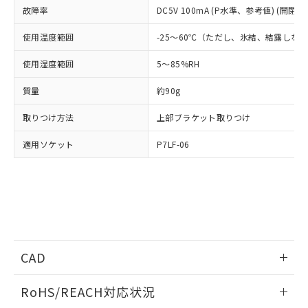
フタル酸エステル類の４物質については閾値を超える意
武器並びにこれらの製造装置等に一切
故障率
DC5V 100mA (P水準、参考値) (開閉ひ
いては、お客様のお取引先、ま
図的な使用がないことを確認しています。
点は「
販売ネットワーク
」をご確認
※2 環境保護使用期限
使用いたしません。
たはお客様担当のオムロン制御
ください。
使用温度範囲
-25～60℃（ただし、氷結、結露しな
当社は、貴社製品を第三者に販売する
機器販売店・当社販売員にご確
在庫状況および標準価格結果を当社の
※2 対応予定月
「ｅ」：有害物質（10物質）のすべてが基
場合は、上記1、2および3の内容を当
認ください)
事前の承諾なく第三者に漏洩または開
使用湿度範囲
5～85%RH
準値以下であることを示します。
該第三者に通知します。また当社は、
示しないようお願いします。
部品在庫の切り替え状況などにより、予定
「10」：通常の使用状況下において有害物
販売先および販売に係わる関係者が違
マイパーツ機能（部品リスト作成サー
空
受注生産機種、また在庫状況の
質量
約90g
月が前後することがあります。
質が外部に漏えいし、環境に深刻な影響を
法に輸出するおそれがある場合は、取
ビス）をご利用いただくには、I-Web
白
情報を公開していない機種
及ぼさない年数を意味します。
り引きをいたしません。
メンバーズにご登録されている必要が
取りつけ方法
上部ブラケット取りつけ
「－」：未確認です。当社販売部門へお問
あります。
い合わせください。
お客様が当ウェブサイト上で当社にご
適用ソケット
P7LF-06
※3 非含有証明書ダウンロード
登録された部品リストについて、当社
および当社の共同利用者が、当社の製
下記の非含有証明書をダウンロードするこ
品・サービスに関するお客様との取
とができます。
合意する
キャンセル
引・商談に必要な範囲で利用すること
をご了承ください。
EU RoHS指令（10物質）の非含有証明書
※当社の共同利用者とは、
"個人情報
51物質の非含有証明書（当社基準）
の共同利用に関して"
の「1.共同利
※本証明書は発行日時点で非含有を証明す
CAD
用者の範囲」に記載されている法人を
るもので、過去に遡って非含有を証明する
指します。
ログイン/会員登録いただくと、CADデータをダウンロー
ものではありません。
RoHS/REACH対応状況
ドすることができます。
また、RoHS指令のフタル酸エステル類４