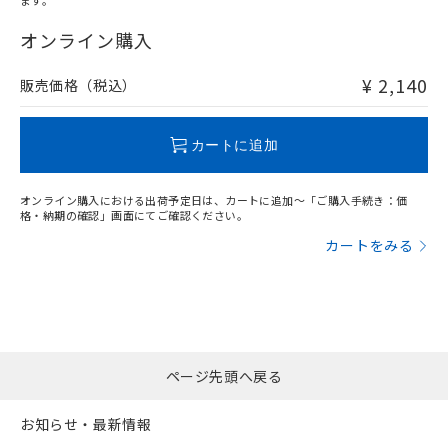
ます。
"対応済み"や非含有の記載がされた商品であっても、流通
在庫等で未対応品が混在する可能性があります。
オンライン購入
非含有品が必要な際は、弊社営業部門もしくは販売店へお
問い合わせください。
¥ 2,140
販売価格（税込）
この製品のRoHS/REACH対応状況ページへ
カートに追加
オンライン購入における出荷予定日は、カートに追加～「ご購入手続き：価
格・納期の確認」画面にてご確認ください。
カートをみる
ページ先頭へ戻る
お知らせ・最新情報