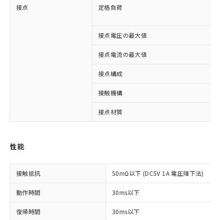
接点
定格負荷
接点電圧の最大値
接点電流の最大値
接点構成
接触機構
接点材質
※1 対応状況
性能
対応済み：EU RoHS指令（10物質）の
接触抵抗
50mΩ以下 (DC5V 1A 電圧降下法)
非含有に対応した製品が提供可能な商品で
す。
動作時間
30ms以下
対応予定：EU RoHS指令（10物質）の非含
ご利用条件
有に対応した製品に切り替える予定のある
復帰時間
30ms以下
商品です。