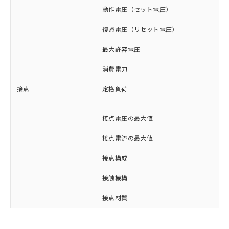
動作電圧（セット電圧）
復帰電圧（リセット電圧）
最大許容電圧
消費電力
接点
定格負荷
接点電圧の最大値
接点電流の最大値
接点構成
接触機構
※1 対応状況
接点材質
対応済み：EU RoHS指令（10物質）の
非含有に対応した製品が提供可能な商品で