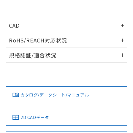
※本証明書は発行日時点で非含有を証明す
用者の範囲」に記載されている法人を
るもので、過去に遡って非含有を証明する
指します。
ものではありません。
また、RoHS指令のフタル酸エステル類４
CAD
物質の対応では、対応完了までの期間は出
荷製品に未対応品が混在することから備考
ログイン/会員登録いただくと、CADデータをダウンロー
欄に対応日を記載しておりました。
RoHS/REACH対応状況
ドすることができます。
既に当社にて対応品への在庫切替を完了
していることから、特段のことがない限
情報更新：2026/7/29
規格認証/適合状況
り、2022年1月12日より割愛しておりま
す。
ログイン/会員登録
EU RoHS
注意事項・凡例
G7L-2A-TUBJ DC24についての規格認証/適合状況について
は、「カスタマーサポートセンタ お客様相談室」または貴社
担当オムロン営業員または販売店にお問い合わせください。
対応状況
対応予定月
※1
※2
ダウンロードデータをご利用いただく前に、以下を必ずお読
みください。
お問い合わせ
カタログ/データシート/マニュアル
対応済み
ソフトウェアの使用条件
中国 RoHS
注意事項・凡例
2D CADデータ