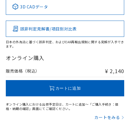
中国 RoHS表
※1 ※2
3D CADデータ
Pb
Hg
Cd
Cr(VI)
該非判定見解書/項目別対比表
O
O
O
O
日本の外為法に基づく該非判定、およびEAR再輸出規制に関する見解が入手でき
ます。
"対応済み"や非含有の記載がされた商品であっても、流通
在庫等で未対応品が混在する可能性があります。
オンライン購入
非含有品が必要な際は、弊社営業部門もしくは販売店へお
問い合わせください。
¥ 2,140
販売価格（税込）
この製品のRoHS/REACH対応状況ページへ
カートに追加
オンライン購入における出荷予定日は、カートに追加～「ご購入手続き：価
格・納期の確認」画面にてご確認ください。
カートをみる