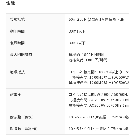
性能
す。
対応予定：EU RoHS指令（10物質）の非含
ご利用条件
有に対応した製品に切り替える予定のある
接触抵抗
50mΩ以下 (DC5V 1A 電圧降下法)
商品です。
対応予定なし：EU RoHS指令（10物質）の
動作時間
30ms以下
以下の条件をお読みいただき、同意のうえ
非含有に非対応の商品で、対応品を出す予
ご利用ください。
定はありません。
復帰時間
30ms以下
調査・確認中：EU RoHS指令（10物質）の
本サービスは、当社制御機器事業取扱
※1 中国RoHS○×表
非含有の対応状況を調査中または確認中の
最大開閉頻度
機械的: 1800回/時間
商品の当社在庫状況および標準価格
定格負荷: 1800回/時間
商品です。
(税抜)を提供させていただくもので
「○」：最大均質材料含有率が中国RoHSの
非該当品：ライセンス料など無形物で、有
す。
絶縁抵抗
コイルと接点間: 1000MΩ以上 (DC50
基準値以下であることを示します。
害物質有無と関係のない商品です。
当社制御機器事業取扱商品の中には、
同極接点間: 1000MΩ以上 (DC500V
「×」：最大均質材料含有率が中国RoHSの
仕入先様の事情により、非含有部品として
本サービスの対象外となる商品もある
異極接点間: 1000MΩ以上 (DC500V
基準値を超えていることを示します。
いたものが、含有品と判明した場合などや
当社は、これら貴社製品のうち、外国
ことをご了承ください。
「－」：未確認です。当社販売部門へお問
むを得ず変更することがあります。
為替および外国貿易法に定める商品
耐電圧
コイルと接点間: AC4000V 50/60Hz 1m
在庫状況および標準価格照会結果は、
い合わせください。
（以下｢規制貨物等」という）を輸出
同極接点間: AC2000V 50/60Hz 1min
記載している更新日時点での社内デー
*EU RoHS指令（10物質）：
異極接点間: AC2000V 50/60Hz 1min
または国外への提供する場合は、日本
記
タに基づき作成されるものであり、閲
説明
鉛(Pb) 1000ppm以下、 水銀(Hg) 1000ppm以下、 カド
*中国RoHS10物質の基準値 (GB/T26572)：
国政府の輸出許可(または役務取引許
号
覧された時点での実際の在庫および標
ミウム(Cd) 100ppm以下、
Pb(鉛) :1000ppm、 Hg(水銀) : 1000ppm、 Cd(カドミウ
耐振動（耐久）
10～55～10Hz 片振幅 0.75mm (複振幅
可)を取得するなどの必要な手続きを
六価クロム(Cr(Ⅵ)) 1000ppm以下、ポリ臭化ビフェニル
ム) : 100ppm、
準価格とは異なる場合があることをご
類(PBB) 1000ppm以下、ポリ臭化ジフェニルエーテル類
Cr(Ⅵ)(六価クロム) : 1000ppm、 PBBs(ポリ臭化ビフェ
とります。
了承ください。
(PBDE) 1000ppm以下、フタル酸ビス(2-エチルヘキシ
○
一定数以上の在庫あり
耐振動（誤動作）
ニル類) : 1000ppm、 PBDEs(ポリ臭化ジフェニルエーテ
10～55～10Hz 片振幅 0.75mm (複振幅
当社は規制貨物を破棄する場合は、完
ル) (DEHP)(別名：DOP) 1000ppm以下、フタル酸ブチ
正式な納期状況および標準価格はお客
ル類) : 1000ppm、