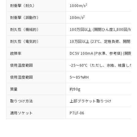
ルベンジル（BBP） 1000ppm以下、フタル酸ジブチル
全に破砕するなど、違法に輸出されな
DBP(フタル酸ジブチル) : 1000ppm、 DIBP(フタル酸ジ
様のお取引先、またはお客様担当のオ
2
耐衝撃（耐久）
1000m/s
（DBP） 1000ppm以下、フタル酸ジイソブチル
イソブチル) : 1000ppm、 BBP(フタル酸ブチルベンジ
△
一定数には満たないが在庫あり
いよう必要な手段を講じます。
ムロン制御機器販売店・当社販売員に
(DIBP) 1000ppm以下
ル) : 1000ppm、
当社は貴社製品を、核兵器、ミサイ
但し、RoHS指令で産業用監視および制御機器に対する
DEHP(フタル酸ビス(2-エチルヘキシル)) : 1000ppm
ご相談ください。
2
耐衝撃（誤動作）
100m/s
適用除外項目は除く。
ル、化学兵器、生物兵器またはその他
－
在庫なし(最新の在庫状況につ
オムロン制御機器販売店や当社販売拠
フタル酸エステル類の４物質については閾値を超える意
武器並びにこれらの製造装置等に一切
いては、お客様のお取引先、ま
耐久性（機械的）
図的な使用がないことを確認しています。
100万回以上 (開閉ひん度1,800回/h)
点は「
販売ネットワーク
」をご確認
※2 環境保護使用期限
使用いたしません。
たはお客様担当のオムロン制御
ください。
当社は、貴社製品を第三者に販売する
耐久性（電気的）
10万回以上 (23℃、定格負荷、開閉ひん度
機器販売店・当社販売員にご確
在庫状況および標準価格結果を当社の
※2 対応予定月
「ｅ」：有害物質（10物質）のすべてが基
場合は、上記1、2および3の内容を当
認ください)
事前の承諾なく第三者に漏洩または開
準値以下であることを示します。
故障率
DC5V 100mA (P水準、参考値) (開閉ひ
該第三者に通知します。また当社は、
示しないようお願いします。
部品在庫の切り替え状況などにより、予定
「10」：通常の使用状況下において有害物
販売先および販売に係わる関係者が違
マイパーツ機能（部品リスト作成サー
空
受注生産機種、また在庫状況の
使用温度範囲
-25～60℃（ただし、氷結、結露しな
月が前後することがあります。
質が外部に漏えいし、環境に深刻な影響を
法に輸出するおそれがある場合は、取
ビス）をご利用いただくには、I-Web
白
情報を公開していない機種
及ぼさない年数を意味します。
り引きをいたしません。
メンバーズにご登録されている必要が
使用湿度範囲
5～85%RH
「－」：未確認です。当社販売部門へお問
あります。
い合わせください。
お客様が当ウェブサイト上で当社にご
質量
約90g
※3 非含有証明書ダウンロード
登録された部品リストについて、当社
および当社の共同利用者が、当社の製
取りつけ方法
上部ブラケット取りつけ
下記の非含有証明書をダウンロードするこ
品・サービスに関するお客様との取
とができます。
適用ソケット
P7LF-06
合意する
キャンセル
引・商談に必要な範囲で利用すること
をご了承ください。
EU RoHS指令（10物質）の非含有証明書
※当社の共同利用者とは、
"個人情報
51物質の非含有証明書（当社基準）
の共同利用に関して"
の「1.共同利