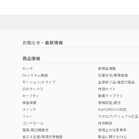
ダウンロードデータをご利用いただく前に、以下を必ずお読
対応状況
対応予定月
※1
※2
ソフトウェアの使用条件
対応済み
お知らせ・最新情報
中国 RoHS
注意事項・凡例
商品情報
中国 RoHS表
※1 ※2
センサ
新商品情報
FAシステム機器
在庫状況/標準価格
Pb
Hg
Cd
Cr(V
モーション/ドライブ
生産終了品/推奨代替品
ロボティクス
特設サイト
セーフティ
動画ライブラリ
検査装置
規格認証/適合
O
O
O
O
スイッチ
RoHS/REACH対応
リレー
カタログ/マニュアル訂正
コントロール
技術解説
"対応済み"や非含有の記載がされた商品であっても、流通
電源/周辺機器他
使用上の注意事項
非含有品が必要な際は、弊社営業部門もしくは販売店へお
省エネ支援/環境対策機器
製品に関するFAQ