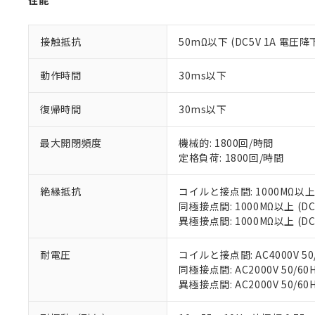
性能
「－」：未確認で
鉛(Pb) 1000ppm以下、
くものです。
う）を輸出ま
記
説明
六価クロム(Cr(Ⅵ)) 1
当社制御機器
などの必要な
フタル酸ビス(2-エチルヘ
号
*中国RoHS10物質の基準値 
接触抵抗
50mΩ以下 (DC5V 1A 電圧降
ル（DBP） 1000ppm
在庫状況およ
当社は規制貨
Pb(鉛) :1000ppm、 Hg
但し、RoHS指令で産
のであり、閲
ます。
Cr(Ⅵ)(六価クロム) : 
フタル酸エステル類の４
○
一定数以
DBP(フタル酸ジブチル) :
い。
当社は貴社製
動作時間
30ms以下
DEHP(フタル酸ビス(2-エ
正式な納期状
置等に一切使
当社販売員に
※2 対応予定月
△
一定数に
当社は、貴社
復帰時間
30ms以下
オムロン制御
また当社は、
※2 環境保護使
在庫状況およ
部品在庫の切り替
たしません。
－
在庫なし
最大開閉頻度
機械的: 1800回/時間
す。
「ｅ」：有害物質
機器販売
定格負荷: 1800回/時間
マイパーツ機
「10」：通常の
ている必要が
味します。
空
受注生産
お客様が当ウ
※3 非含有証明
絶縁抵抗
コイルと接点間: 1000MΩ以上
「－」：未確認で
白
が、当社の製
同極接点間: 1000MΩ以上 (
さい。
異極接点間: 1000MΩ以上 (
下記の非含有証明
※当社の共同
いる法人を指
EU RoHS指令（
耐電圧
コイルと接点間: AC4000V 50/
51物質の非含有証
同極接点間: AC2000V 50/60H
※本証明書は発行
異極接点間: AC2000V 50/60H
また、RoHS指
混在することから