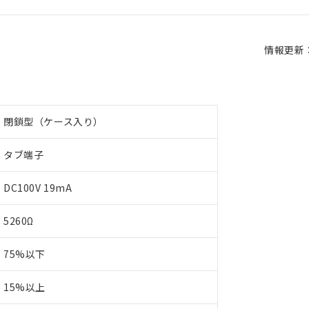
情報更新：2
閉鎖型（ケース入り）
タブ端子
DC100V 19mA
5260Ω
75%以下
15%以上