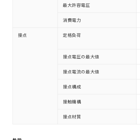
最大許容電圧
消費電力
接点
定格負荷
接点電圧の最大値
接点電流の最大値
※1 対応状況
接点構成
対応済み：EU
対応予定：EU R
対応予定なし：EU
接触機構
調査・確認中：EU
ご利用条件
非該当品：ライセ
接点材質
※1 中国RoHS
仕入先様の事情に
があります。
以下の条件をお読
「○」：最大均質
「×」：最大均質
本サービスは
当社は、これ
*EU RoHS指令（10物