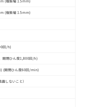
mm (複振幅 1.5mm)
品への在庫切替を完了していることから、特段のことがない限り、20
す。
mm (複振幅 1.5mm)
0回/h)
開閉ひん度1,800回/h)
) (開閉ひん度60回/min)
、結露しないこと）