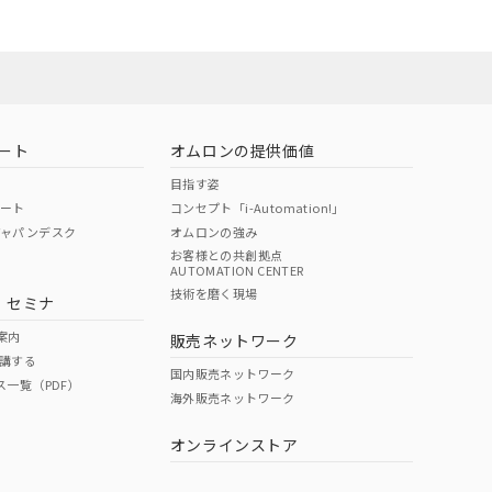
お問い合わせ
ート
オムロンの提供価値
目指す姿
ポート
コンセプト「i-Automation!」
ジャパンデスク
オムロンの強み
お客様との共創拠点
AUTOMATION CENTER
DIBP
BBP
DEHP
環境保護
技術を磨く現場
・セミナ
使用期限
案内
販売ネットワーク
講する
O
O
O
e
国内販売ネットワーク
ス一覧（PDF）
海外販売ネットワーク
オンラインストア