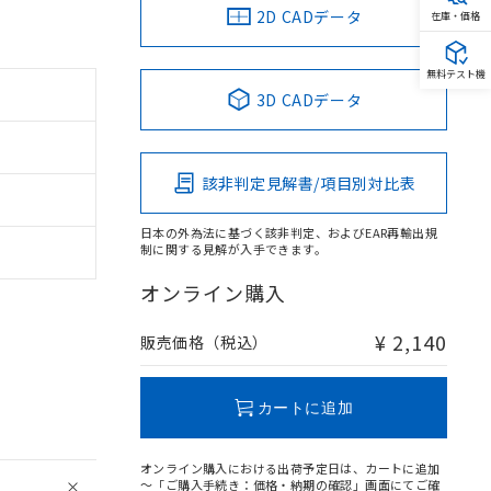
2D CADデータ
在庫・価格
無料テスト機
3D CADデータ
該非判定見解書/項目別対比表
日本の外為法に基づく該非判定、およびEAR再輸出規
制に関する見解が入手できます。
オンライン購入
¥ 2,140
販売価格（税込）
カートに追加
オンライン購入における出荷予定日は、カートに追加
～「ご購入手続き：価格・納期の確認」画面にてご確