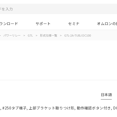
ウンロード
サポート
セミナ
オムロンの
>
パワーリレー
>
G7L
>
形式仕様一覧
>
G7L-2A-TUBJ DC100
日本語
点, #250タブ端子, 上部ブラケット取りつけ形, 動作確認ボタン付き, DC