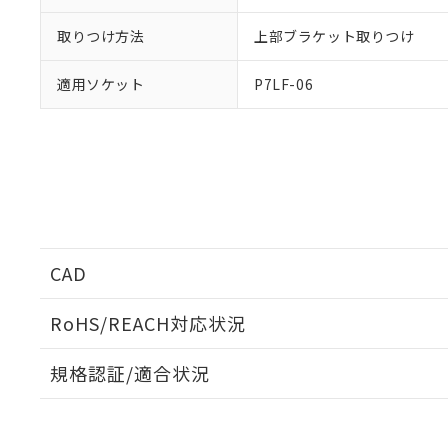
取りつけ方法
上部ブラケット取りつけ
適用ソケット
P7LF-06
CAD
ログイン/会員登録いただくと、CADデータをダウンロ
RoHS/REACH対応状況
規格認証/適合状況
EU RoHS
注意事項・凡例
G7L-2A-TUBJ DC100についての規格認証/適合状況
たは販売店にお問い合わせください。