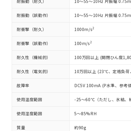
耐振動（耐久）
10～55～10Hz 片振幅 0.75
既に当社にて対応
り割愛しておりま
耐振動（誤動作）
10～55～10Hz 片振幅 0.75
2
耐衝撃（耐久）
1000m/s
2
耐衝撃（誤動作）
100m/s
耐久性（機械的）
100万回以上 (開閉ひん度1,80
耐久性（電気的）
10万回以上 (23℃、定格負荷、
故障率
DC5V 100mA (P水準、参考値
使用温度範囲
-25～60℃（ただし、氷結
使用湿度範囲
5～85%RH
質量
約90g