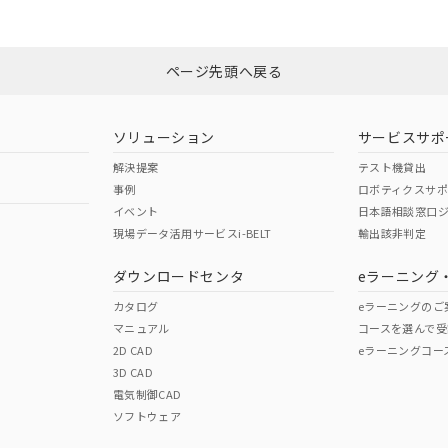
みください。
非含有証明書
※3
ページ先頭へ戻る
ダウンロードはこちら
ソリューション
サービスサポ
解決提案
テスト機貸出
事例
ロボティクスサ
イベント
日本語相談窓口
現場データ活用サービスi-BELT
輸出該非判定
I)
PBBs
PBDEs
DBP
ダウンロードセンタ
eラーニング
カタログ
eラーニングのご
マニュアル
コースを選んで受
O
O
O
2D CAD
eラーニングコー
3D CAD
電気制御CAD
在庫等で未対応品が混在する可能性があります。
ソフトウェア
問い合わせください。