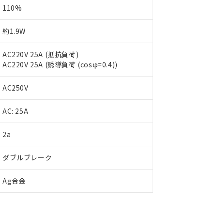
110%
約1.9W
AC220V 25A (抵抗負荷)
AC220V 25A (誘導負荷 (cosφ=0.4))
AC250V
AC: 25A
 RoHS指令（10物質）の非含有に対応した製品が提供可能な商品です
2a
oHS指令（10物質）の非含有に対応した製品に切り替える予定のある
 RoHS指令（10物質）の非含有に非対応の商品で、対応品を出す予
ダブルブレーク
 RoHS指令（10物質）の非含有の対応状況を調査中または確認中の
ンス料など無形物で、有害物質有無と関係のない商品です。
Ag合金
○×表
より、非含有部品としていたものが、含有品と判明した場合などやむ
みいただき、同意のうえご利用ください。
材料含有率が中国RoHSの基準値以下であることを示します。
材料含有率が中国RoHSの基準値を超えていることを示します。
、当社制御機器事業取扱商品の当社在庫状況および標準価格(税抜)
ら貴社製品のうち、外国為替および外国貿易法に定める商品（以下｢
質）：