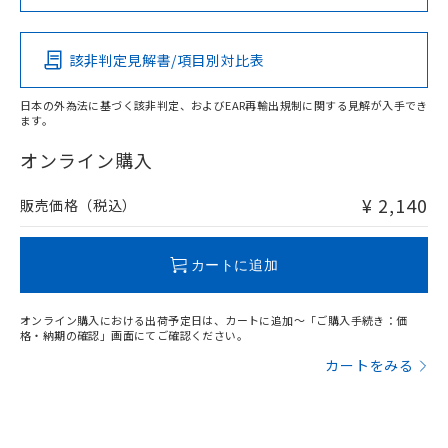
Pb
Hg
Cd
Cr(VI)
該非判定見解書/項目別対比表
X
O
O
O
日本の外為法に基づく該非判定、およびEAR再輸出規制に関する見解が入手でき
ます。
"対応済み"や非含有の記載がされた商品であっても、流通
在庫等で未対応品が混在する可能性があります。
オンライン購入
非含有品が必要な際は、弊社営業部門もしくは販売店へお
問い合わせください。
¥ 2,140
販売価格（税込）
この製品のRoHS/REACH対応状況ページへ
カートに追加
オンライン購入における出荷予定日は、カートに追加～「ご購入手続き：価
格・納期の確認」画面にてご確認ください。
カートをみる