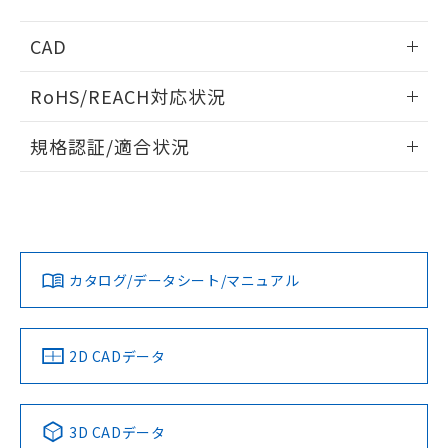
るもので、過去に遡って非含有を証明する
指します。
ものではありません。
CAD
また、RoHS指令のフタル酸エステル類４
物質の対応では、対応完了までの期間は出
ログイン/会員登録いただくと、CADデータをダウンロー
荷製品に未対応品が混在することから備考
RoHS/REACH対応状況
ドすることができます。
欄に対応日を記載しておりました。
既に当社にて対応品への在庫切替を完了
情報更新：2026/7/29
規格認証/適合状況
していることから、特段のことがない限
り、2022年1月12日より割愛しておりま
ログイン/会員登録
EU RoHS
注意事項・凡例
G7L-2A-TUBJ AC200/240についての規格認証/適合状況につ
す。
いては、「カスタマーサポートセンタ お客様相談室」または
貴社担当オムロン営業員または販売店にお問い合わせくださ
対応状況
対応予定月
※1
※2
い。
ダウンロードデータをご利用いただく前に、以下を必ずお読
みください。
カタログ/データシート/マニュアル
対応済み
ソフトウェアの使用条件
お問い合わせ
中国 RoHS
注意事項・凡例
2D CADデータ
中国 RoHS表
※1 ※2
3D CADデータ