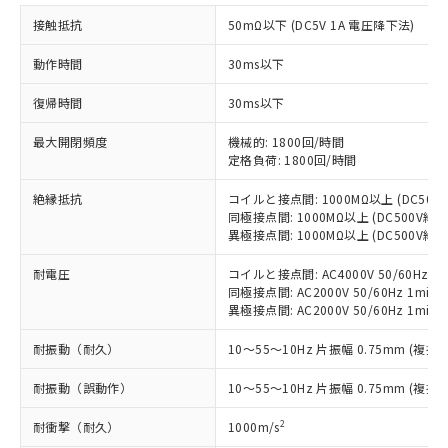
対応予定：EU RoHS指令（10物質）の非含
接触抵抗
50mΩ以下 (DC5V 1A 電圧降下法)
ご利用条件
有に対応した製品に切り替える予定のある
商品です。
動作時間
30ms以下
対応予定なし：EU RoHS指令（10物質）の
以下の条件をお読みいただき、同意のうえ
非含有に非対応の商品で、対応品を出す予
復帰時間
30ms以下
ご利用ください。
定はありません。
調査・確認中：EU RoHS指令（10物質）の
最大開閉頻度
機械的: 1800回/時間
本サービスは、当社制御機器事業取扱
※1 中国RoHS○×表
非含有の対応状況を調査中または確認中の
定格負荷: 1800回/時間
商品の当社在庫状況および標準価格
商品です。
(税抜)を提供させていただくもので
「○」：最大均質材料含有率が中国RoHSの
絶縁抵抗
コイルと接点間: 1000MΩ以上 (DC50
非該当品：ライセンス料など無形物で、有
す。
同極接点間: 1000MΩ以上 (DC500V
基準値以下であることを示します。
害物質有無と関係のない商品です。
当社制御機器事業取扱商品の中には、
異極接点間: 1000MΩ以上 (DC500V
「×」：最大均質材料含有率が中国RoHSの
仕入先様の事情により、非含有部品として
本サービスの対象外となる商品もある
基準値を超えていることを示します。
いたものが、含有品と判明した場合などや
当社は、これら貴社製品のうち、外国
耐電圧
コイルと接点間: AC4000V 50/60Hz 1m
ことをご了承ください。
「－」：未確認です。当社販売部門へお問
むを得ず変更することがあります。
為替および外国貿易法に定める商品
同極接点間: AC2000V 50/60Hz 1min
在庫状況および標準価格照会結果は、
い合わせください。
異極接点間: AC2000V 50/60Hz 1min
（以下｢規制貨物等」という）を輸出
記載している更新日時点での社内デー
*EU RoHS指令（10物質）：
または国外への提供する場合は、日本
記
タに基づき作成されるものであり、閲
説明
鉛(Pb) 1000ppm以下、 水銀(Hg) 1000ppm以下、 カド
*中国RoHS10物質の基準値 (GB/T26572)：
耐振動（耐久）
10～55～10Hz 片振幅 0.75mm (複振幅
国政府の輸出許可(または役務取引許
号
覧された時点での実際の在庫および標
ミウム(Cd) 100ppm以下、
Pb(鉛) :1000ppm、 Hg(水銀) : 1000ppm、 Cd(カドミウ
可)を取得するなどの必要な手続きを
六価クロム(Cr(Ⅵ)) 1000ppm以下、ポリ臭化ビフェニル
ム) : 100ppm、
準価格とは異なる場合があることをご
耐振動（誤動作）
10～55～10Hz 片振幅 0.75mm (複振幅
類(PBB) 1000ppm以下、ポリ臭化ジフェニルエーテル類
Cr(Ⅵ)(六価クロム) : 1000ppm、 PBBs(ポリ臭化ビフェ
とります。
了承ください。
(PBDE) 1000ppm以下、フタル酸ビス(2-エチルヘキシ
○
一定数以上の在庫あり
ニル類) : 1000ppm、 PBDEs(ポリ臭化ジフェニルエーテ
当社は規制貨物を破棄する場合は、完
ル) (DEHP)(別名：DOP) 1000ppm以下、フタル酸ブチ
正式な納期状況および標準価格はお客
ル類) : 1000ppm、
2
耐衝撃（耐久）
1000m/s
ルベンジル（BBP） 1000ppm以下、フタル酸ジブチル
全に破砕するなど、違法に輸出されな
DBP(フタル酸ジブチル) : 1000ppm、 DIBP(フタル酸ジ
様のお取引先、またはお客様担当のオ