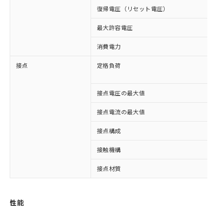
復帰電圧（リセット電圧）
最大許容電圧
消費電力
接点
定格負荷
接点電圧の最大値
接点電流の最大値
接点構成
接触機構
接点材質
※1 対応状況
対応済み：EU RoHS指令（10物質）の
性能
非含有に対応した製品が提供可能な商品で
す。