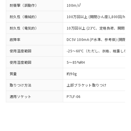
（DBP） 1000ppm以下、フタル酸ジイソブチル
イソブチル) : 1000ppm、 BBP(フタル酸ブチルベンジ
△
一定数には満たないが在庫あり
いよう必要な手段を講じます。
ムロン制御機器販売店・当社販売員に
(DIBP) 1000ppm以下
2
耐衝撃（誤動作）
100m/s
ル) : 1000ppm、
当社は貴社製品を、核兵器、ミサイ
但し、RoHS指令で産業用監視および制御機器に対する
DEHP(フタル酸ビス(2-エチルヘキシル)) : 1000ppm
ご相談ください。
適用除外項目は除く。
ル、化学兵器、生物兵器またはその他
－
在庫なし(最新の在庫状況につ
耐久性（機械的）
100万回以上 (開閉ひん度1,800回/h)
オムロン制御機器販売店や当社販売拠
フタル酸エステル類の４物質については閾値を超える意
武器並びにこれらの製造装置等に一切
いては、お客様のお取引先、ま
図的な使用がないことを確認しています。
点は「
販売ネットワーク
」をご確認
※2 環境保護使用期限
使用いたしません。
耐久性（電気的）
10万回以上 (23℃、定格負荷、開閉ひん度
たはお客様担当のオムロン制御
ください。
当社は、貴社製品を第三者に販売する
機器販売店・当社販売員にご確
在庫状況および標準価格結果を当社の
※2 対応予定月
「ｅ」：有害物質（10物質）のすべてが基
故障率
DC5V 100mA (P水準、参考値) (開閉ひ
場合は、上記1、2および3の内容を当
認ください)
事前の承諾なく第三者に漏洩または開
準値以下であることを示します。
該第三者に通知します。また当社は、
示しないようお願いします。
使用温度範囲
-25～60℃（ただし、氷結、結露しな
部品在庫の切り替え状況などにより、予定
「10」：通常の使用状況下において有害物
販売先および販売に係わる関係者が違
マイパーツ機能（部品リスト作成サー
空
受注生産機種、また在庫状況の
月が前後することがあります。
質が外部に漏えいし、環境に深刻な影響を
法に輸出するおそれがある場合は、取
ビス）をご利用いただくには、I-Web
白
情報を公開していない機種
使用湿度範囲
5～85%RH
及ぼさない年数を意味します。
り引きをいたしません。
メンバーズにご登録されている必要が
「－」：未確認です。当社販売部門へお問
あります。
質量
約90g
い合わせください。
お客様が当ウェブサイト上で当社にご
※3 非含有証明書ダウンロード
登録された部品リストについて、当社
取りつけ方法
上部ブラケット取りつけ
および当社の共同利用者が、当社の製
下記の非含有証明書をダウンロードするこ
適用ソケット
P7LF-06
品・サービスに関するお客様との取
とができます。
合意する
キャンセル
引・商談に必要な範囲で利用すること
をご了承ください。
EU RoHS指令（10物質）の非含有証明書
※当社の共同利用者とは、
"個人情報
51物質の非含有証明書（当社基準）
の共同利用に関して"
の「1.共同利
※本証明書は発行日時点で非含有を証明す
用者の範囲」に記載されている法人を