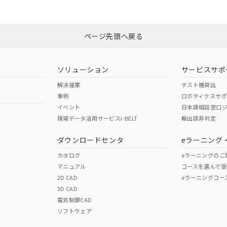
みください。
非含有証明書
※3
ページ先頭へ戻る
ダウンロードはこちら
ソリューション
サービスサポ
解決提案
テスト機貸出
事例
ロボティクスサ
イベント
日本語相談窓口
現場データ活用サービスi-BELT
輸出該非判定
I)
PBBs
PBDEs
DBP
ダウンロードセンタ
eラーニング
カタログ
eラーニングのご
マニュアル
コースを選んで受
O
O
O
2D CAD
eラーニングコー
3D CAD
電気制御CAD
在庫等で未対応品が混在する可能性があります。
ソフトウェア
問い合わせください。