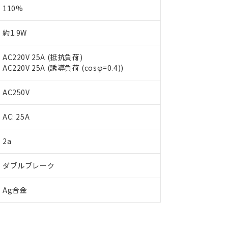
110%
約1.9W
AC220V 25A (抵抗負荷)
AC220V 25A (誘導負荷 (cosφ=0.4))
AC250V
AC: 25A
 RoHS指令（10物質）の非含有に対応した製品が提供可能な商品です
2a
oHS指令（10物質）の非含有に対応した製品に切り替える予定のある
 RoHS指令（10物質）の非含有に非対応の商品で、対応品を出す予
ダブルブレーク
 RoHS指令（10物質）の非含有の対応状況を調査中または確認中の
ンス料など無形物で、有害物質有無と関係のない商品です。
Ag合金
○×表
より、非含有部品としていたものが、含有品と判明した場合などやむ
みいただき、同意のうえご利用ください。
材料含有率が中国RoHSの基準値以下であることを示します。
材料含有率が中国RoHSの基準値を超えていることを示します。
、当社制御機器事業取扱商品の当社在庫状況および標準価格(税抜)
ら貴社製品のうち、外国為替および外国貿易法に定める商品（以下｢
質）：