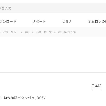
ウンロード
サポート
セミナ
オムロンの
>
パワーリレー
>
G7L
>
形式仕様一覧
>
G7L-2A-TJ DC6
日本語
形, 動作確認ボタン付き, DC6V