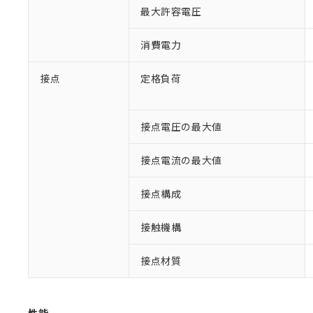
最大許容電圧
消費電力
接点
定格負荷
接点電圧の最大値
接点電流の最大値
※1 対応状況
接点構成
対応済み：EU
対応予定：EU R
対応予定なし：EU
接触機構
調査・確認中：EU
ご利用条件
非該当品：ライセ
接点材質
※1 中国RoHS
仕入先様の事情に
があります。
以下の条件をお読
「○」：最大均質
「×」：最大均質
本サービスは
当社は、これ
*EU RoHS指令（10物