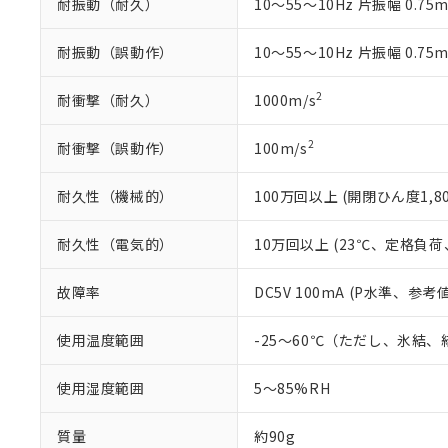
耐振動（耐久）
10～55～10Hz 片振幅 0.75
既に当社にて対応
り割愛しておりま
耐振動（誤動作）
10～55～10Hz 片振幅 0.75
2
耐衝撃（耐久）
1000m/s
2
耐衝撃（誤動作）
100m/s
耐久性（機械的）
100万回以上 (開閉ひん度1,80
耐久性（電気的）
10万回以上 (23℃、定格負荷、
故障率
DC5V 100mA (P水準、参考値
使用温度範囲
-25～60℃（ただし、氷結
使用湿度範囲
5～85%RH
質量
約90g