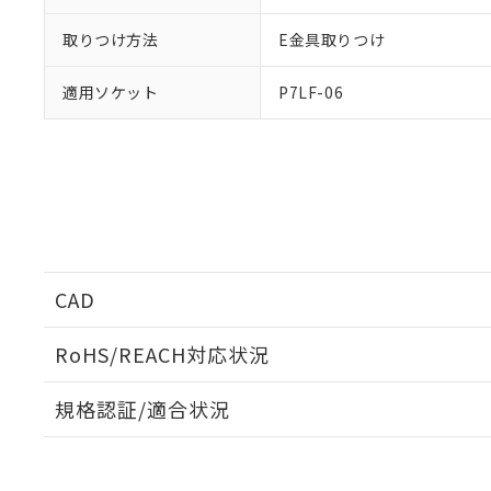
取りつけ方法
E金具取りつけ
適用ソケット
P7LF-06
CAD
ログイン/会員登録いただくと、CADデータをダウンロ
RoHS/REACH対応状況
規格認証/適合状況
EU RoHS
注意事項・凡例
G7L-2A-TJ DC6についての規格認証/適合状況について
販売店にお問い合わせください。