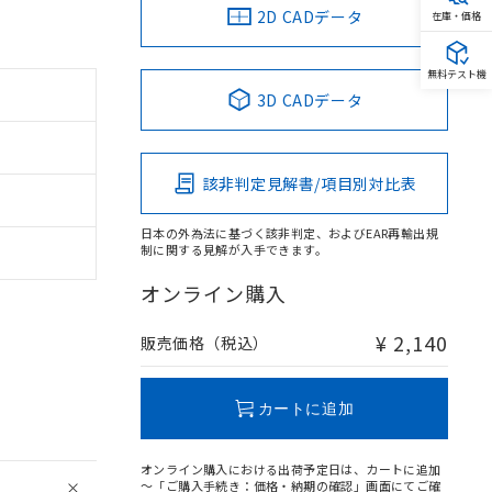
2D CADデータ
在庫・価格
無料テスト機
3D CADデータ
該非判定見解書/項目別対比表
日本の外為法に基づく該非判定、およびEAR再輸出規
制に関する見解が入手できます。
オンライン購入
¥ 2,140
販売価格（税込）
カートに追加
オンライン購入における出荷予定日は、カートに追加
～「ご購入手続き：価格・納期の確認」画面にてご確