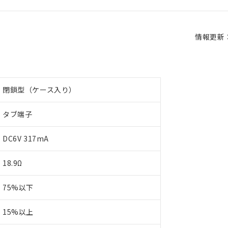
情報更新：2
閉鎖型（ケース入り）
タブ端子
DC6V 317mA
18.9Ω
75%以下
15%以上