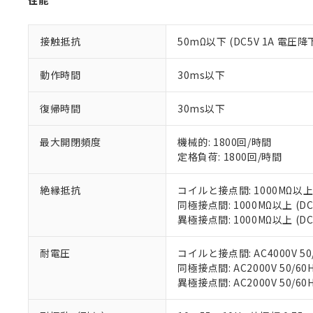
性能
「－」：未確認で
鉛(Pb) 1000ppm以下、
くものです。
う）を輸出ま
記
説明
六価クロム(Cr(Ⅵ)) 1
当社制御機器
などの必要な
フタル酸ビス(2-エチルヘ
号
*中国RoHS10物質の基準値 
接触抵抗
50mΩ以下 (DC5V 1A 電圧降
ル（DBP） 1000ppm
在庫状況およ
当社は規制貨
Pb(鉛) :1000ppm、 Hg
但し、RoHS指令で産
のであり、閲
ます。
Cr(Ⅵ)(六価クロム) : 
フタル酸エステル類の４
○
一定数以
DBP(フタル酸ジブチル) :
い。
当社は貴社製
動作時間
30ms以下
DEHP(フタル酸ビス(2-エ
正式な納期状
置等に一切使
当社販売員に
※2 対応予定月
△
一定数に
当社は、貴社
復帰時間
30ms以下
オムロン制御
また当社は、
※2 環境保護使
在庫状況およ
部品在庫の切り替
たしません。
－
在庫なし
最大開閉頻度
機械的: 1800回/時間
す。
「ｅ」：有害物質
機器販売
定格負荷: 1800回/時間
マイパーツ機
「10」：通常の
ている必要が
味します。
空
受注生産
お客様が当ウ
※3 非含有証明
絶縁抵抗
コイルと接点間: 1000MΩ以上
「－」：未確認で
白
が、当社の製
同極接点間: 1000MΩ以上 (
さい。
異極接点間: 1000MΩ以上 (
下記の非含有証明
※当社の共同
いる法人を指
EU RoHS指令（
耐電圧
コイルと接点間: AC4000V 50/
51物質の非含有証
同極接点間: AC2000V 50/60H
※本証明書は発行
異極接点間: AC2000V 50/60H
また、RoHS指
混在することから