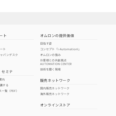
お問い合わせ
ート
オムロンの提供価値
目指す姿
ポート
コンセプト「i-Automation!」
ジャパンデスク
オムロンの強み
お客様との共創拠点
AUTOMATION CENTER
DIBP
BBP
DEHP
環境保護
技術を磨く現場
・セミナ
使用期限
案内
販売ネットワーク
講する
O
O
O
e
国内販売ネットワーク
ス一覧（PDF）
海外販売ネットワーク
オンラインストア