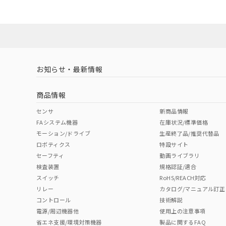
ダウンロードデータをご利用いただく前に、以下を必ずお読
対応状況
対応予定月
※1
※2
ソフトウェアの使用条件
対応済み
お知らせ・最新情報
中国 RoHS
注意事項・凡例
商品情報
中国 RoHS表
※1 ※2
センサ
新商品情報
FAシステム機器
在庫状況/標準価格
Pb
Hg
Cd
Cr(V
モーション/ドライブ
生産終了品/推奨代替品
ロボティクス
特設サイト
セーフティ
動画ライブラリ
検査装置
規格認証/適合
O
O
O
O
スイッチ
RoHS/REACH対応
リレー
カタログ/マニュアル訂正
コントロール
技術解説
"対応済み"や非含有の記載がされた商品であっても、流通
電源/周辺機器他
使用上の注意事項
非含有品が必要な際は、弊社営業部門もしくは販売店へお
省エネ支援/環境対策機器
製品に関するFAQ