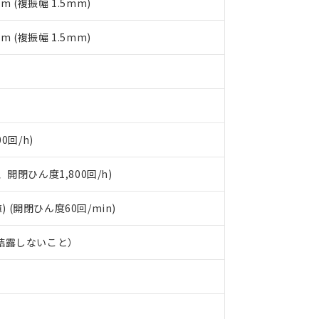
mm (複振幅 1.5mm)
品への在庫切替を完了していることから、特段のことがない限り、20
す。
mm (複振幅 1.5mm)
0回/h)
開閉ひん度1,800回/h)
) (開閉ひん度60回/min)
、結露しないこと）