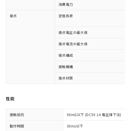
消費電力
接点
定格負荷
接点電圧の最大値
接点電流の最大値
接点構成
接触機構
接点材質
※1 対応状況
性能
対応済み：EU RoHS指令（10物質）の
非含有に対応した製品が提供可能な商品で
接触抵抗
50mΩ以下 (DC5V 1A 電圧降下法)
す。
対応予定：EU RoHS指令（10物質）の非含
動作時間
30ms以下
ご利用条件
有に対応した製品に切り替える予定のある