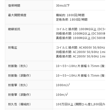
商品です。
復帰時間
30ms以下
対応予定なし：EU RoHS指令（10物質）の
以下の条件をお読みいただき、同意のうえ
非含有に非対応の商品で、対応品を出す予
最大開閉頻度
機械的: 1800回/時間
ご利用ください。
定はありません。
定格負荷: 1800回/時間
調査・確認中：EU RoHS指令（10物質）の
本サービスは、当社制御機器事業取扱
※1 中国RoHS○×表
絶縁抵抗
コイルと接点間: 1000MΩ以上 (DC50
非含有の対応状況を調査中または確認中の
商品の当社在庫状況および標準価格
同極接点間: 1000MΩ以上 (DC500V
商品です。
(税抜)を提供させていただくもので
異極接点間: 1000MΩ以上 (DC500V
「○」：最大均質材料含有率が中国RoHSの
非該当品：ライセンス料など無形物で、有
す。
基準値以下であることを示します。
害物質有無と関係のない商品です。
当社制御機器事業取扱商品の中には、
耐電圧
コイルと接点間: AC4000V 50/60Hz 1m
「×」：最大均質材料含有率が中国RoHSの
仕入先様の事情により、非含有部品として
同極接点間: AC2000V 50/60Hz 1min
本サービスの対象外となる商品もある
基準値を超えていることを示します。
いたものが、含有品と判明した場合などや
当社は、これら貴社製品のうち、外国
異極接点間: AC2000V 50/60Hz 1min
ことをご了承ください。
「－」：未確認です。当社販売部門へお問
むを得ず変更することがあります。
為替および外国貿易法に定める商品
在庫状況および標準価格照会結果は、
い合わせください。
耐振動（耐久）
10～55～10Hz 片振幅 0.75mm (複振幅
（以下｢規制貨物等」という）を輸出
記載している更新日時点での社内デー
*EU RoHS指令（10物質）：
または国外への提供する場合は、日本
記
タに基づき作成されるものであり、閲
説明
鉛(Pb) 1000ppm以下、 水銀(Hg) 1000ppm以下、 カド
耐振動（誤動作）
*中国RoHS10物質の基準値 (GB/T26572)：
10～55～10Hz 片振幅 0.75mm (複振幅
国政府の輸出許可(または役務取引許
号
覧された時点での実際の在庫および標
ミウム(Cd) 100ppm以下、
Pb(鉛) :1000ppm、 Hg(水銀) : 1000ppm、 Cd(カドミウ
可)を取得するなどの必要な手続きを
六価クロム(Cr(Ⅵ)) 1000ppm以下、ポリ臭化ビフェニル
ム) : 100ppm、
準価格とは異なる場合があることをご
2
耐衝撃（耐久）
1000m/s
類(PBB) 1000ppm以下、ポリ臭化ジフェニルエーテル類
Cr(Ⅵ)(六価クロム) : 1000ppm、 PBBs(ポリ臭化ビフェ
とります。
了承ください。
(PBDE) 1000ppm以下、フタル酸ビス(2-エチルヘキシ
○
一定数以上の在庫あり
ニル類) : 1000ppm、 PBDEs(ポリ臭化ジフェニルエーテ
当社は規制貨物を破棄する場合は、完
ル) (DEHP)(別名：DOP) 1000ppm以下、フタル酸ブチ
正式な納期状況および標準価格はお客
ル類) : 1000ppm、
2
耐衝撃（誤動作）
100m/s
ルベンジル（BBP） 1000ppm以下、フタル酸ジブチル
全に破砕するなど、違法に輸出されな
DBP(フタル酸ジブチル) : 1000ppm、 DIBP(フタル酸ジ
様のお取引先、またはお客様担当のオ
（DBP） 1000ppm以下、フタル酸ジイソブチル
イソブチル) : 1000ppm、 BBP(フタル酸ブチルベンジ
△
一定数には満たないが在庫あり
いよう必要な手段を講じます。
ムロン制御機器販売店・当社販売員に
耐久性（機械的）
(DIBP) 1000ppm以下
100万回以上 (開閉ひん度1,800回/h)
ル) : 1000ppm、
当社は貴社製品を、核兵器、ミサイ
但し、RoHS指令で産業用監視および制御機器に対する
DEHP(フタル酸ビス(2-エチルヘキシル)) : 1000ppm
ご相談ください。