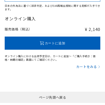
日本の外為法に基づく該非判定、およびEAR再輸出規制に関する見解が入手でき
ます。
"対応済み"や非含有の記載がされた商品であっても、流通
在庫等で未対応品が混在する可能性があります。
オンライン購入
非含有品が必要な際は、弊社営業部門もしくは販売店へお
問い合わせください。
¥ 2,140
販売価格（税込）
この製品のRoHS/REACH対応状況ページへ
カートに追加
オンライン購入における出荷予定日は、カートに追加～「ご購入手続き：価
格・納期の確認」画面にてご確認ください。
カートをみる
ページ先頭へ戻る