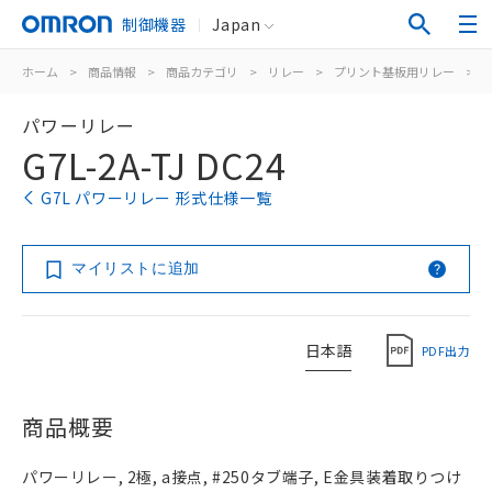
制御機器
Japan
ホーム
>
商品情報
>
商品カテゴリ
>
リレー
>
プリント基板用リレー
>
パワーリレー
G7L-2A-TJ DC24
G7L パワーリレー 形式仕様一覧
マイリストに追加
日本語
PDF出力
商品概要
パワーリレー, 2極, a接点, #250タブ端子, E金具装着取りつけ