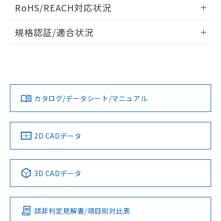
ログイン/会員登録いただくと、CADデータをダウンロー
また、RoHS指令のフタル酸エステル類４
RoHS/REACH対応状況
ドすることができます。
物質の対応では、対応完了までの期間は出
荷製品に未対応品が混在することから備考
情報更新：2026/7/29
規格認証/適合状況
欄に対応日を記載しておりました。
既に当社にて対応品への在庫切替を完了
ログイン/会員登録
EU RoHS
注意事項・凡例
G7L-2A-TJ DC24についての規格認証/適合状況については、
していることから、特段のことがない限
「カスタマーサポートセンタ お客様相談室」または貴社担当
り、2022年1月12日より割愛しておりま
オムロン営業員または販売店にお問い合わせください。
す。
対応状況
対応予定月
※1
※2
ダウンロードデータをご利用いただく前に、以下を必ずお読
みください。
お問い合わせ
カタログ/データシート/マニュアル
対応済み
ソフトウェアの使用条件
中国 RoHS
注意事項・凡例
2D CADデータ
中国 RoHS表
※1 ※2
3D CADデータ
Pb
Hg
Cd
Cr(VI)
該非判定見解書/項目別対比表
O
O
O
O