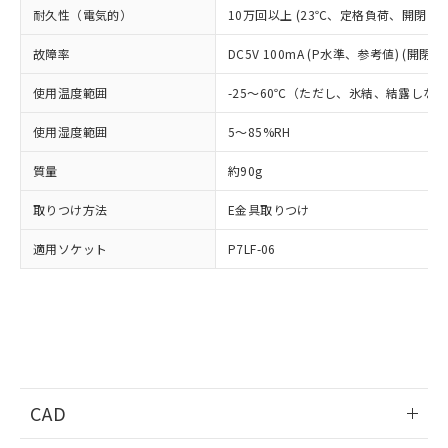
適用除外項目は除く。
ル、化学兵器、生物兵器またはその他
－
在庫なし(最新の在庫状況につ
耐久性（電気的）
10万回以上 (23℃、定格負荷、開閉ひん度
オムロン制御機器販売店や当社販売拠
フタル酸エステル類の４物質については閾値を超える意
武器並びにこれらの製造装置等に一切
いては、お客様のお取引先、ま
図的な使用がないことを確認しています。
点は「
販売ネットワーク
」をご確認
※2 環境保護使用期限
使用いたしません。
故障率
DC5V 100mA (P水準、参考値) (開閉ひ
たはお客様担当のオムロン制御
ください。
当社は、貴社製品を第三者に販売する
機器販売店・当社販売員にご確
在庫状況および標準価格結果を当社の
※2 対応予定月
「ｅ」：有害物質（10物質）のすべてが基
使用温度範囲
-25～60℃（ただし、氷結、結露しな
場合は、上記1、2および3の内容を当
認ください)
事前の承諾なく第三者に漏洩または開
準値以下であることを示します。
該第三者に通知します。また当社は、
示しないようお願いします。
使用湿度範囲
5～85%RH
部品在庫の切り替え状況などにより、予定
「10」：通常の使用状況下において有害物
販売先および販売に係わる関係者が違
マイパーツ機能（部品リスト作成サー
空
受注生産機種、また在庫状況の
月が前後することがあります。
質が外部に漏えいし、環境に深刻な影響を
法に輸出するおそれがある場合は、取
ビス）をご利用いただくには、I-Web
白
情報を公開していない機種
質量
約90g
及ぼさない年数を意味します。
り引きをいたしません。
メンバーズにご登録されている必要が
「－」：未確認です。当社販売部門へお問
あります。
取りつけ方法
E金具取りつけ
い合わせください。
お客様が当ウェブサイト上で当社にご
※3 非含有証明書ダウンロード
登録された部品リストについて、当社
適用ソケット
P7LF-06
および当社の共同利用者が、当社の製
下記の非含有証明書をダウンロードするこ
品・サービスに関するお客様との取
とができます。
合意する
キャンセル
引・商談に必要な範囲で利用すること
をご了承ください。
EU RoHS指令（10物質）の非含有証明書
※当社の共同利用者とは、
"個人情報
51物質の非含有証明書（当社基準）
の共同利用に関して"
の「1.共同利
※本証明書は発行日時点で非含有を証明す
用者の範囲」に記載されている法人を
るもので、過去に遡って非含有を証明する
CAD
指します。
ものではありません。