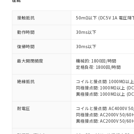
性能
記
説明
六価クロム(Cr(Ⅵ)) 1
当社制御機器
などの必要な
フタル酸ビス(2-エチルヘ
号
*中国RoHS10物質の基準値 
ル（DBP） 1000ppm
在庫状況およ
当社は規制貨
Pb(鉛) :1000ppm、 Hg
但し、RoHS指令で産
のであり、閲
ます。
接触抵抗
50mΩ以下 (DC5V 1A 電圧降
Cr(Ⅵ)(六価クロム) : 
フタル酸エステル類の４
○
一定数以
DBP(フタル酸ジブチル) :
い。
当社は貴社製
DEHP(フタル酸ビス(2-エ
正式な納期状
置等に一切使
動作時間
30ms以下
当社販売員に
※2 対応予定月
△
一定数に
当社は、貴社
オムロン制御
また当社は、
※2 環境保護使
復帰時間
30ms以下
在庫状況およ
部品在庫の切り替
たしません。
－
在庫なし
す。
「ｅ」：有害物質
機器販売
最大開閉頻度
機械的: 1800回/時間
マイパーツ機
「10」：通常の
定格負荷: 1800回/時間
ている必要が
味します。
空
受注生産
お客様が当ウ
※3 非含有証明
「－」：未確認で
白
が、当社の製
絶縁抵抗
コイルと接点間: 1000MΩ以上
さい。
下記の非含有証明
同極接点間: 1000MΩ以上 (
※当社の共同
異極接点間: 1000MΩ以上 (
いる法人を指
EU RoHS指令（
51物質の非含有証
耐電圧
コイルと接点間: AC4000V 50/
※本証明書は発行
同極接点間: AC2000V 50/60H
また、RoHS指
異極接点間: AC2000V 50/60H
混在することから
既に当社にて対応