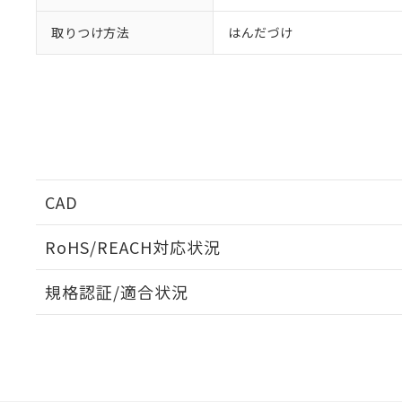
取りつけ方法
はんだづけ
CAD
ログイン/会員登録いただくと、CADデータをダウンロ
RoHS/REACH対応状況
規格認証/適合状況
EU RoHS
注意事項・凡例
G7L-2A-P DC24についての規格認証/適合状況につい
販売店にお問い合わせください。
ダウンロードデータをご利用いただく前に、以下を必ずお読
対応状況
対応予定月
※1
※2
ソフトウェアの使用条件