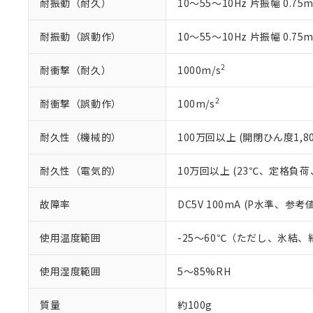
耐振動（耐久）
10～55～10Hz 片振幅 0.75
り割愛しておりま
耐振動（誤動作）
10～55～10Hz 片振幅 0.75
2
耐衝撃（耐久）
1000m/s
2
耐衝撃（誤動作）
100m/s
耐久性（機械的）
100万回以上 (開閉ひん度1,80
耐久性（電気的）
10万回以上 (23℃、定格負荷、
故障率
DC5V 100mA (P水準、参考値
使用温度範囲
-25～60℃（ただし、氷結
使用湿度範囲
5～85%RH
質量
約100g