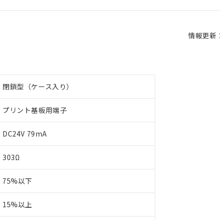
情報更新：2
閉鎖型（ケース入り）
プリント基板用端子
DC24V 79mA
303Ω
75%以下
15%以上