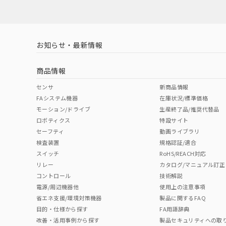
対応済み
お知らせ・最新情報
中国 RoHS
注意事項・凡例
商品情報
中国 RoHS表
※1 ※2
センサ
新商品情報
FAシステム機器
在庫状況/標準価格
Pb
Hg
Cd
Cr(V
モーション/ドライブ
生産終了品/推奨代替品
ロボティクス
特設サイト
セーフティ
動画ライブラリ
検査装置
規格認証/適合
O
O
O
O
スイッチ
RoHS/REACH対応
リレー
カタログ/マニュアル訂正
コントロール
技術解説
"対応済み"や非含有の記載がされた商品であっても、流通
電源/周辺機器他
使用上の注意事項
非含有品が必要な際は、弊社営業部門もしくは販売店へお
省エネ支援/環境対策機器
製品に関するFAQ
目的・仕様から探す
FA用語辞典
改善・活用事例から探す
製品セキュリティへの取