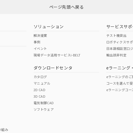
ページ先頭へ戻る
ダウンロードはこちら
ソリューション
サービスサポ
解決提案
テスト機貸出
事例
ロボティクスサ
イベント
日本語相談窓口
現場データ活用サービスi-BELT
輸出該非判定
I)
PBBs
PBDEs
DBP
ダウンロードセンタ
eラーニング
カタログ
eラーニングのご
マニュアル
コースを選んで受
O
O
O
2D CAD
eラーニングコー
3D CAD
電気制御CAD
在庫等で未対応品が混在する可能性があります。
ソフトウェア
問い合わせください。
この製品のRoHS/REACH対応
り組み