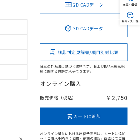
2D CADデータ
在庫・価格
無料テスト機
3D CADデータ
該非判定見解書/項目別対比表
日本の外為法に基づく該非判定、およびEAR再輸出規
制に関する見解が入手できます。
オンライン購入
¥ 2,750
販売価格（税込）
カートに追加
オンライン購入における出荷予定日は、カートに追加
～「ご購入手続き：価格・納期の確認」画面にてご確