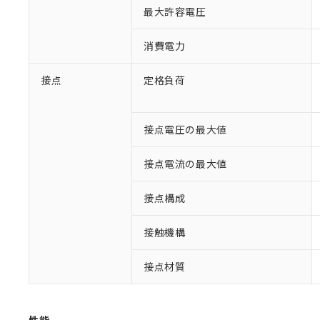
最大許容電圧
消費電力
接点
定格負荷
接点電圧の最大値
※1 対応状況
接点電流の最大値
対応済み：EU
対応予定：EU R
接点構成
対応予定なし：EU
調査・確認中：EU
ご利用条件
接触機構
非該当品：ライセ
※1 中国RoHS
仕入先様の事情に
接点材質
があります。
以下の条件をお読
「○」：最大均質
「×」：最大均質
本サービスは
当社は、これ
*EU RoHS指令（10物
「－」：未確認で
鉛(Pb) 1000ppm以下、
くものです。
う）を輸出ま