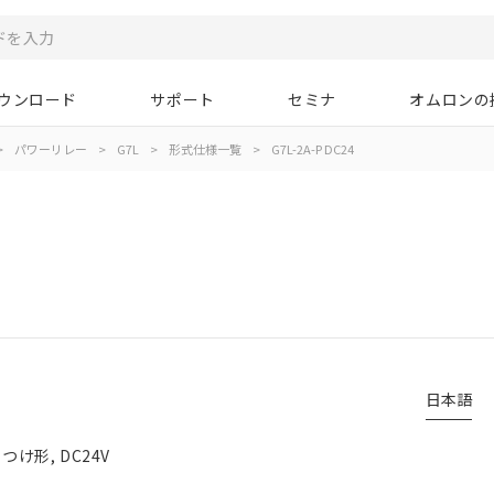
ウンロード
サポート
セミナ
オムロンの
>
パワーリレー
>
G7L
>
形式仕様一覧
>
G7L-2A-P DC24
日本語
け形, DC24V