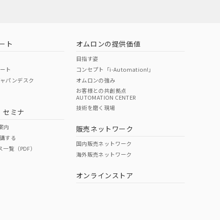
ート
オムロンの提供価値
目指す姿
ポート
コンセプト「i-Automation!」
ジャパンデスク
オムロンの強み
お客様との共創拠点
AUTOMATION CENTER
DIBP
BBP
DEHP
環境保護
技術を磨く現場
・セミナ
使用期限
案内
販売ネットワーク
講する
O
O
O
e
国内販売ネットワーク
ス一覧（PDF）
海外販売ネットワーク
オンラインストア
状況ページへ