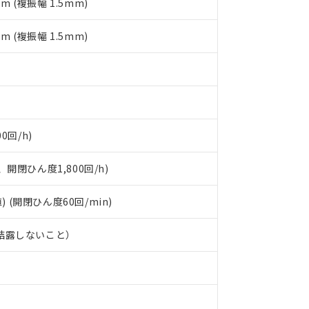
mm (複振幅 1.5mm)
す。
mm (複振幅 1.5mm)
0回/h)
開閉ひん度1,800回/h)
) (開閉ひん度60回/min)
、結露しないこと）