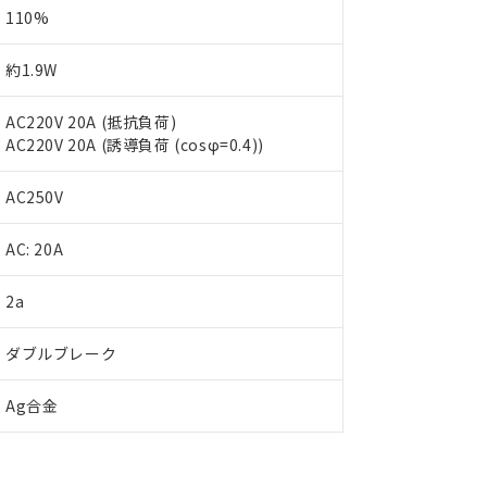
110%
約1.9W
AC220V 20A (抵抗負荷)
AC220V 20A (誘導負荷 (cosφ=0.4))
AC250V
AC: 20A
 RoHS指令（10物質）の非含有に対応した製品が提供可能な商品です
oHS指令（10物質）の非含有に対応した製品に切り替える予定のある
2a
 RoHS指令（10物質）の非含有に非対応の商品で、対応品を出す予
 RoHS指令（10物質）の非含有の対応状況を調査中または確認中の
ダブルブレーク
ンス料など無形物で、有害物質有無と関係のない商品です。
○×表
より、非含有部品としていたものが、含有品と判明した場合などやむ
Ag合金
みいただき、同意のうえご利用ください。
材料含有率が中国RoHSの基準値以下であることを示します。
材料含有率が中国RoHSの基準値を超えていることを示します。
、当社制御機器事業取扱商品の当社在庫状況および標準価格(税抜)
ら貴社製品のうち、外国為替および外国貿易法に定める商品（以下｢
質）：
す。当社販売部門へお問い合わせください。
 水銀(Hg) 1000ppm以下、 カドミウム(Cd) 100ppm以下、
たは国外への提供する場合は、日本国政府の輸出許可(または役務取