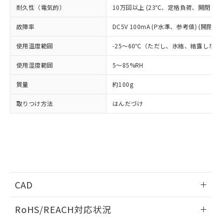
フタル酸エステル類の４物質については閾値を超える意
武器並びにこれらの製造装置等に一切
耐久性（電気的）
10万回以上 (23℃、定格負荷、開閉ひん度
いては、お客様のお取引先、ま
図的な使用がないことを確認しています。
点は「
販売ネットワーク
」をご確認
※2 環境保護使用期限
使用いたしません。
たはお客様担当のオムロン制御
ください。
故障率
DC5V 100mA (P水準、参考値) (開閉ひ
当社は、貴社製品を第三者に販売する
機器販売店・当社販売員にご確
在庫状況および標準価格結果を当社の
※2 対応予定月
「ｅ」：有害物質（10物質）のすべてが基
場合は、上記1、2および3の内容を当
認ください)
事前の承諾なく第三者に漏洩または開
使用温度範囲
-25～60℃（ただし、氷結、結露しな
準値以下であることを示します。
該第三者に通知します。また当社は、
示しないようお願いします。
部品在庫の切り替え状況などにより、予定
「10」：通常の使用状況下において有害物
販売先および販売に係わる関係者が違
マイパーツ機能（部品リスト作成サー
空
受注生産機種、また在庫状況の
使用湿度範囲
5～85%RH
月が前後することがあります。
質が外部に漏えいし、環境に深刻な影響を
法に輸出するおそれがある場合は、取
ビス）をご利用いただくには、I-Web
白
情報を公開していない機種
及ぼさない年数を意味します。
り引きをいたしません。
メンバーズにご登録されている必要が
質量
約100g
「－」：未確認です。当社販売部門へお問
あります。
い合わせください。
お客様が当ウェブサイト上で当社にご
取りつけ方法
はんだづけ
※3 非含有証明書ダウンロード
登録された部品リストについて、当社
および当社の共同利用者が、当社の製
下記の非含有証明書をダウンロードするこ
品・サービスに関するお客様との取
とができます。
合意する
キャンセル
引・商談に必要な範囲で利用すること
をご了承ください。
EU RoHS指令（10物質）の非含有証明書
※当社の共同利用者とは、
"個人情報
51物質の非含有証明書（当社基準）
の共同利用に関して"
の「1.共同利
※本証明書は発行日時点で非含有を証明す
CAD
用者の範囲」に記載されている法人を
るもので、過去に遡って非含有を証明する
指します。
ログイン/会員登録いただくと、CADデータをダウンロー
ものではありません。
RoHS/REACH対応状況
ドすることができます。
また、RoHS指令のフタル酸エステル類４