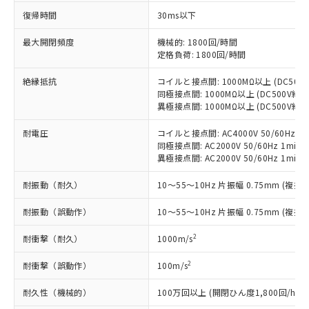
対応予定なし：EU RoHS指令（10物質）の
復帰時間
30ms以下
以下の条件をお読みいただき、同意のうえ
非含有に非対応の商品で、対応品を出す予
ご利用ください。
定はありません。
最大開閉頻度
機械的: 1800回/時間
調査・確認中：EU RoHS指令（10物質）の
定格負荷: 1800回/時間
本サービスは、当社制御機器事業取扱
※1 中国RoHS○×表
非含有の対応状況を調査中または確認中の
商品の当社在庫状況および標準価格
絶縁抵抗
コイルと接点間: 1000MΩ以上 (DC50
商品です。
(税抜)を提供させていただくもので
同極接点間: 1000MΩ以上 (DC500V
「○」：最大均質材料含有率が中国RoHSの
非該当品：ライセンス料など無形物で、有
す。
異極接点間: 1000MΩ以上 (DC500V
基準値以下であることを示します。
害物質有無と関係のない商品です。
当社制御機器事業取扱商品の中には、
「×」：最大均質材料含有率が中国RoHSの
仕入先様の事情により、非含有部品として
耐電圧
コイルと接点間: AC4000V 50/60Hz 1m
本サービスの対象外となる商品もある
基準値を超えていることを示します。
いたものが、含有品と判明した場合などや
当社は、これら貴社製品のうち、外国
同極接点間: AC2000V 50/60Hz 1min
ことをご了承ください。
「－」：未確認です。当社販売部門へお問
むを得ず変更することがあります。
異極接点間: AC2000V 50/60Hz 1min
為替および外国貿易法に定める商品
在庫状況および標準価格照会結果は、
い合わせください。
（以下｢規制貨物等」という）を輸出
記載している更新日時点での社内デー
耐振動（耐久）
10～55～10Hz 片振幅 0.75mm (複振幅
*EU RoHS指令（10物質）：
または国外への提供する場合は、日本
記
タに基づき作成されるものであり、閲
説明
鉛(Pb) 1000ppm以下、 水銀(Hg) 1000ppm以下、 カド
*中国RoHS10物質の基準値 (GB/T26572)：
国政府の輸出許可(または役務取引許
号
覧された時点での実際の在庫および標
ミウム(Cd) 100ppm以下、
Pb(鉛) :1000ppm、 Hg(水銀) : 1000ppm、 Cd(カドミウ
耐振動（誤動作）
10～55～10Hz 片振幅 0.75mm (複振幅
可)を取得するなどの必要な手続きを
六価クロム(Cr(Ⅵ)) 1000ppm以下、ポリ臭化ビフェニル
ム) : 100ppm、
準価格とは異なる場合があることをご
類(PBB) 1000ppm以下、ポリ臭化ジフェニルエーテル類
Cr(Ⅵ)(六価クロム) : 1000ppm、 PBBs(ポリ臭化ビフェ
とります。
了承ください。
(PBDE) 1000ppm以下、フタル酸ビス(2-エチルヘキシ
2
耐衝撃（耐久）
1000m/s
○
一定数以上の在庫あり
ニル類) : 1000ppm、 PBDEs(ポリ臭化ジフェニルエーテ
当社は規制貨物を破棄する場合は、完
ル) (DEHP)(別名：DOP) 1000ppm以下、フタル酸ブチ
正式な納期状況および標準価格はお客
ル類) : 1000ppm、
ルベンジル（BBP） 1000ppm以下、フタル酸ジブチル
全に破砕するなど、違法に輸出されな
DBP(フタル酸ジブチル) : 1000ppm、 DIBP(フタル酸ジ
様のお取引先、またはお客様担当のオ
2
耐衝撃（誤動作）
100m/s
（DBP） 1000ppm以下、フタル酸ジイソブチル
イソブチル) : 1000ppm、 BBP(フタル酸ブチルベンジ
△
一定数には満たないが在庫あり
いよう必要な手段を講じます。
ムロン制御機器販売店・当社販売員に
(DIBP) 1000ppm以下
ル) : 1000ppm、
当社は貴社製品を、核兵器、ミサイ
但し、RoHS指令で産業用監視および制御機器に対する
DEHP(フタル酸ビス(2-エチルヘキシル)) : 1000ppm
耐久性（機械的）
100万回以上 (開閉ひん度1,800回/h)
ご相談ください。
適用除外項目は除く。
ル、化学兵器、生物兵器またはその他
－
在庫なし(最新の在庫状況につ
オムロン制御機器販売店や当社販売拠