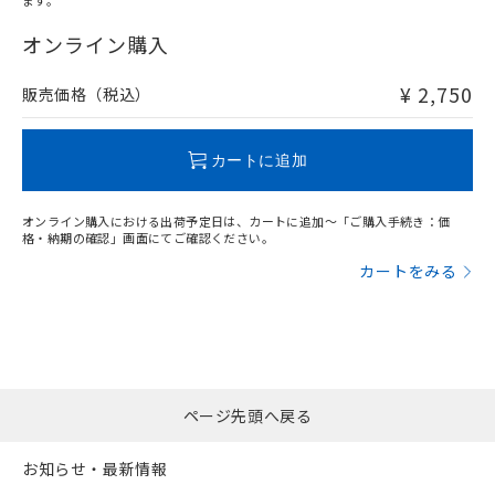
ます。
"対応済み"や非含有の記載がされた商品であっても、流通
在庫等で未対応品が混在する可能性があります。
オンライン購入
非含有品が必要な際は、弊社営業部門もしくは販売店へお
問い合わせください。
¥ 2,750
販売価格（税込）
この製品のRoHS/REACH対応状況ページへ
カートに追加
オンライン購入における出荷予定日は、カートに追加～「ご購入手続き：価
格・納期の確認」画面にてご確認ください。
カートをみる
ページ先頭へ戻る
お知らせ・最新情報