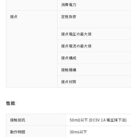
消費電力
接点
定格負荷
接点電圧の最大値
接点電流の最大値
接点構成
接触機構
接点材質
※1 対応状況
性能
対応済み：EU RoHS指令（10物質）の
非含有に対応した製品が提供可能な商品で
す。
接触抵抗
50mΩ以下 (DC5V 1A 電圧降下法)
対応予定：EU RoHS指令（10物質）の非含
ご利用条件
有に対応した製品に切り替える予定のある
動作時間
30ms以下
商品です。