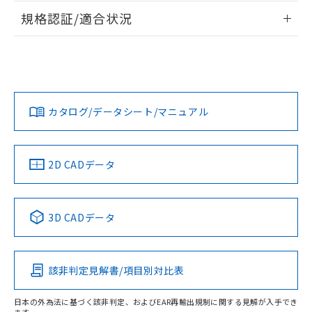
物質の対応では、対応完了までの期間は出
情報更新：2026/7/29
規格認証/適合状況
荷製品に未対応品が混在することから備考
欄に対応日を記載しておりました。
ログイン/会員登録
EU RoHS
注意事項・凡例
G7L-2A-P DC12についての規格認証/適合状況については、
既に当社にて対応品への在庫切替を完了
「カスタマーサポートセンタ お客様相談室」または貴社担当
していることから、特段のことがない限
オムロン営業員または販売店にお問い合わせください。
り、2022年1月12日より割愛しておりま
対応状況
対応予定月
※1
※2
す。
ダウンロードデータをご利用いただく前に、以下を必ずお読
みください。
お問い合わせ
カタログ/データシート/マニュアル
対応済み
ソフトウェアの使用条件
中国 RoHS
注意事項・凡例
2D CADデータ
中国 RoHS表
※1 ※2
3D CADデータ
Pb
Hg
Cd
Cr(VI)
該非判定見解書/項目別対比表
O
O
O
O
日本の外為法に基づく該非判定、およびEAR再輸出規制に関する見解が入手でき