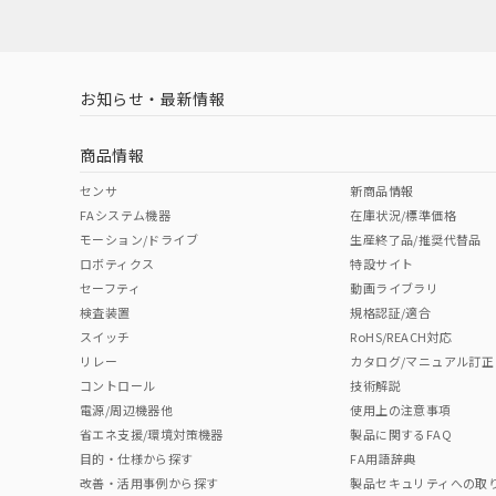
対応済み
お知らせ・最新情報
中国 RoHS
注意事項・凡例
商品情報
中国 RoHS表
※1 ※2
センサ
新商品情報
FAシステム機器
在庫状況/標準価格
Pb
Hg
Cd
Cr(V
モーション/ドライブ
生産終了品/推奨代替品
ロボティクス
特設サイト
セーフティ
動画ライブラリ
検査装置
規格認証/適合
O
O
O
O
スイッチ
RoHS/REACH対応
リレー
カタログ/マニュアル訂正
コントロール
技術解説
"対応済み"や非含有の記載がされた商品であっても、流通
電源/周辺機器他
使用上の注意事項
非含有品が必要な際は、弊社営業部門もしくは販売店へお
省エネ支援/環境対策機器
製品に関するFAQ
目的・仕様から探す
FA用語辞典
改善・活用事例から探す
製品セキュリティへの取