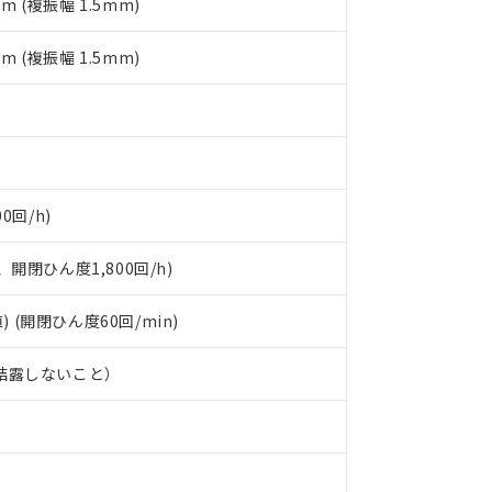
mm (複振幅 1.5mm)
す。
mm (複振幅 1.5mm)
0回/h)
開閉ひん度1,800回/h)
) (開閉ひん度60回/min)
、結露しないこと）