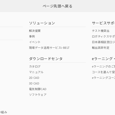
ページ先頭へ戻る
ダウンロードはこちら
ソリューション
サービスサポ
解決提案
テスト機貸出
事例
ロボティクスサ
イベント
日本語相談窓口
現場データ活用サービスi-BELT
輸出該非判定
I)
PBBs
PBDEs
DBP
ダウンロードセンタ
eラーニング
カタログ
eラーニングのご
マニュアル
コースを選んで受
O
O
O
2D CAD
eラーニングコー
3D CAD
電気制御CAD
在庫等で未対応品が混在する可能性があります。
ソフトウェア
問い合わせください。
この製品のRoHS/REACH対応
り組み