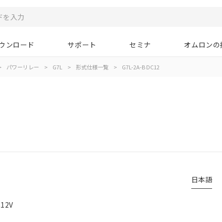
ウンロード
サポート
セミナ
オムロンの
>
パワーリレー
>
G7L
>
形式仕様一覧
>
G7L-2A-B DC12
日本語
12V