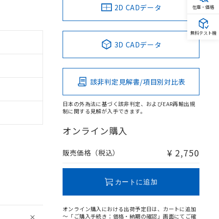
2D CADデータ
在庫・価格
無料テスト機
3D CADデータ
該非判定見解書/項目別対比表
日本の外為法に基づく該非判定、およびEAR再輸出規
制に関する見解が入手できます。
オンライン購入
¥ 2,750
販売価格（税込）
カートに追加
オンライン購入における出荷予定日は、カートに追加
～「ご購入手続き：価格・納期の確認」画面にてご確