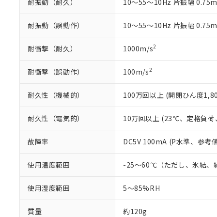
耐振動（耐久）
10～55～10Hz 片振幅 0.75
り割愛しておりま
耐振動（誤動作）
10～55～10Hz 片振幅 0.75
2
耐衝撃（耐久）
1000m/s
2
耐衝撃（誤動作）
100m/s
耐久性（機械的）
100万回以上 (開閉ひん度1,80
耐久性（電気的）
10万回以上 (23℃、定格負荷、
故障率
DC5V 100mA (P水準、参考値
使用温度範囲
-25～60℃（ただし、氷結
使用湿度範囲
5～85%RH
質量
約120g