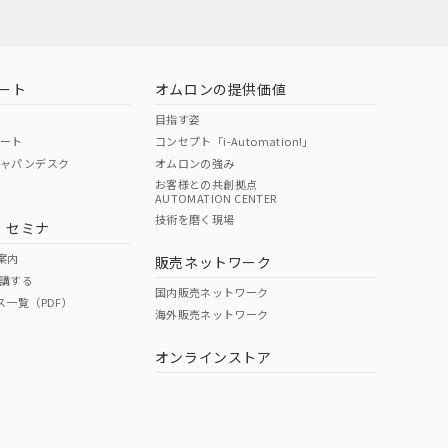
ート
オムロンの提供価値
目指す姿
ポート
コンセプト「i-Automation!」
ジャパンデスク
オムロンの強み
お客様との共創拠点
AUTOMATION CENTER
DIBP
BBP
DEHP
環境保護
技術を磨く現場
・セミナ
使用期限
案内
販売ネットワーク
講する
O
O
O
e
国内販売ネットワーク
ス一覧（PDF）
海外販売ネットワーク
オンラインストア
状況ページへ