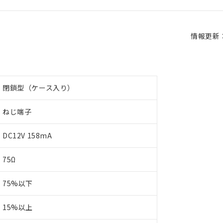
情報更新：2
閉鎖型（ケース入り）
ねじ端子
DC12V 158mA
75Ω
75%以下
15%以上