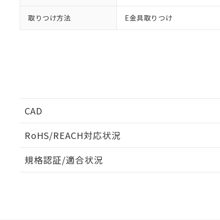
取りつけ方法
E金具取りつけ
CAD
ログイン/会員登録いただくと、CADデータをダウンロ
RoHS/REACH対応状況
規格認証/適合状況
EU RoHS
注意事項・凡例
G7L-2A-B DC12についての規格認証/適合状況につい
販売店にお問い合わせください。
ダウンロードデータをご利用いただく前に、以下を必ずお読
対応状況
対応予定月
※1
※2
ソフトウェアの使用条件