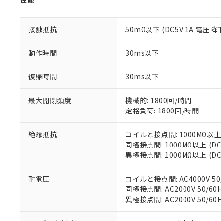
性能
記
説明
六価クロム(Cr(Ⅵ)) 1
当社制御機器
などの必要な
フタル酸ビス(2-エチルヘ
号
*中国RoHS10物質の基準値 
ル（DBP） 1000ppm
在庫状況およ
当社は規制貨
Pb(鉛) :1000ppm、 Hg
但し、RoHS指令で産
のであり、閲
ます。
接触抵抗
50mΩ以下 (DC5V 1A 電圧降
Cr(Ⅵ)(六価クロム) : 
フタル酸エステル類の４
○
一定数以
DBP(フタル酸ジブチル) :
い。
当社は貴社製
DEHP(フタル酸ビス(2-エ
正式な納期状
置等に一切使
動作時間
30ms以下
当社販売員に
※2 対応予定月
△
一定数に
当社は、貴社
オムロン制御
また当社は、
※2 環境保護使
復帰時間
30ms以下
在庫状況およ
部品在庫の切り替
たしません。
－
在庫なし
す。
「ｅ」：有害物質
機器販売
最大開閉頻度
機械的: 1800回/時間
マイパーツ機
「10」：通常の
定格負荷: 1800回/時間
ている必要が
味します。
空
受注生産
お客様が当ウ
※3 非含有証明
「－」：未確認で
白
が、当社の製
絶縁抵抗
コイルと接点間: 1000MΩ以上
さい。
下記の非含有証明
同極接点間: 1000MΩ以上 (
※当社の共同
異極接点間: 1000MΩ以上 (
いる法人を指
EU RoHS指令（
51物質の非含有証
耐電圧
コイルと接点間: AC4000V 50/
※本証明書は発行
同極接点間: AC2000V 50/60H
また、RoHS指
異極接点間: AC2000V 50/60H
混在することから
既に当社にて対応