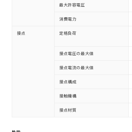
最大許容電圧
消費電力
接点
定格負荷
接点電圧の最大値
※1 対応状況
接点電流の最大値
対応済み：EU
対応予定：EU R
接点構成
対応予定なし：EU
調査・確認中：EU
ご利用条件
接触機構
非該当品：ライセ
※1 中国RoHS
仕入先様の事情に
接点材質
があります。
以下の条件をお読
「○」：最大均質
「×」：最大均質
本サービスは
当社は、これ
*EU RoHS指令（10物
「－」：未確認で
鉛(Pb) 1000ppm以下、
くものです。
う）を輸出ま