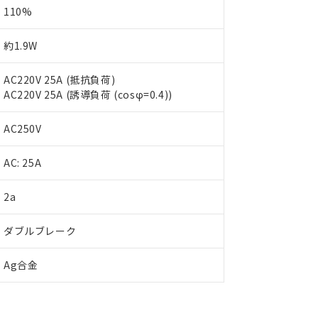
110%
約1.9W
AC220V 25A (抵抗負荷)
AC220V 25A (誘導負荷 (cosφ=0.4))
AC250V
AC: 25A
 RoHS指令（10物質）の非含有に対応した製品が提供可能な商品です
oHS指令（10物質）の非含有に対応した製品に切り替える予定のある
2a
 RoHS指令（10物質）の非含有に非対応の商品で、対応品を出す予
 RoHS指令（10物質）の非含有の対応状況を調査中または確認中の
ダブルブレーク
ンス料など無形物で、有害物質有無と関係のない商品です。
○×表
より、非含有部品としていたものが、含有品と判明した場合などやむ
Ag合金
みいただき、同意のうえご利用ください。
材料含有率が中国RoHSの基準値以下であることを示します。
材料含有率が中国RoHSの基準値を超えていることを示します。
、当社制御機器事業取扱商品の当社在庫状況および標準価格(税抜)
ら貴社製品のうち、外国為替および外国貿易法に定める商品（以下｢
質）：
す。当社販売部門へお問い合わせください。
 水銀(Hg) 1000ppm以下、 カドミウム(Cd) 100ppm以下、
たは国外への提供する場合は、日本国政府の輸出許可(または役務取