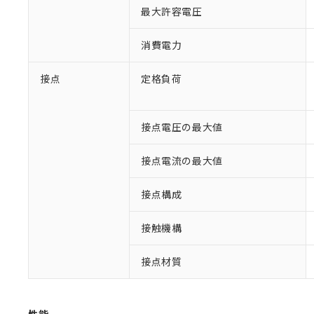
最大許容電圧
消費電力
接点
定格負荷
接点電圧の最大値
※1 対応状況
接点電流の最大値
対応済み：EU
対応予定：EU R
接点構成
対応予定なし：EU
調査・確認中：EU
ご利用条件
接触機構
非該当品：ライセ
※1 中国RoHS
仕入先様の事情に
接点材質
があります。
以下の条件をお読
「○」：最大均質
「×」：最大均質
本サービスは
当社は、これ
*EU RoHS指令（10物
「－」：未確認で
鉛(Pb) 1000ppm以下、
くものです。
う）を輸出ま