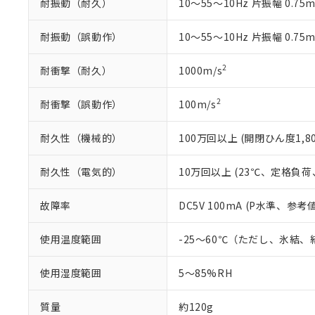
耐振動（耐久）
10～55～10Hz 片振幅 0.75
り割愛しておりま
耐振動（誤動作）
10～55～10Hz 片振幅 0.75
2
耐衝撃（耐久）
1000m/s
2
耐衝撃（誤動作）
100m/s
耐久性（機械的）
100万回以上 (開閉ひん度1,80
耐久性（電気的）
10万回以上 (23℃、定格負荷、
故障率
DC5V 100mA (P水準、参考値
使用温度範囲
-25～60℃（ただし、氷結
使用湿度範囲
5～85%RH
質量
約120g