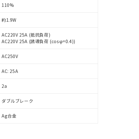
110%
約1.9W
AC220V 25A (抵抗負荷)
AC220V 25A (誘導負荷 (cosφ=0.4))
AC250V
AC: 25A
 RoHS指令（10物質）の非含有に対応した製品が提供可能な商品です
oHS指令（10物質）の非含有に対応した製品に切り替える予定のある
2a
 RoHS指令（10物質）の非含有に非対応の商品で、対応品を出す予
 RoHS指令（10物質）の非含有の対応状況を調査中または確認中の
ダブルブレーク
ンス料など無形物で、有害物質有無と関係のない商品です。
○×表
より、非含有部品としていたものが、含有品と判明した場合などやむ
Ag合金
みいただき、同意のうえご利用ください。
材料含有率が中国RoHSの基準値以下であることを示します。
材料含有率が中国RoHSの基準値を超えていることを示します。
、当社制御機器事業取扱商品の当社在庫状況および標準価格(税抜)
ら貴社製品のうち、外国為替および外国貿易法に定める商品（以下｢
質）：
す。当社販売部門へお問い合わせください。
 水銀(Hg) 1000ppm以下、 カドミウム(Cd) 100ppm以下、
たは国外への提供する場合は、日本国政府の輸出許可(または役務取