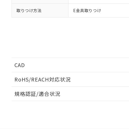
取りつけ方法
E金具取りつけ
CAD
ログイン/会員登録いただくと、CADデータをダウンロ
RoHS/REACH対応状況
規格認証/適合状況
EU RoHS
注意事項・凡例
G7L-2A-B DC100についての規格認証/適合状況につい
は販売店にお問い合わせください。
ダウンロードデータをご利用いただく前に、以下を必ずお読
対応状況
対応予定月
※1
※2
ソフトウェアの使用条件