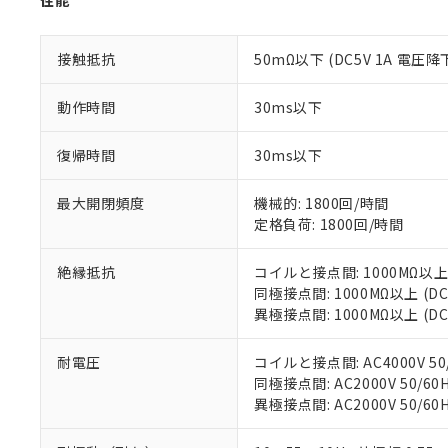
性能
記
説明
六価クロム(Cr(Ⅵ)) 1
当社制御機器
などの必要な
フタル酸ビス(2-エチルヘ
号
*中国RoHS10物質の基準値 
ル（DBP） 1000ppm
在庫状況およ
当社は規制貨
Pb(鉛) :1000ppm、 Hg
但し、RoHS指令で産
のであり、閲
ます。
接触抵抗
50mΩ以下 (DC5V 1A 電圧降
Cr(Ⅵ)(六価クロム) : 
フタル酸エステル類の４
○
一定数以
DBP(フタル酸ジブチル) :
い。
当社は貴社製
DEHP(フタル酸ビス(2-エ
正式な納期状
置等に一切使
動作時間
30ms以下
当社販売員に
※2 対応予定月
△
一定数に
当社は、貴社
オムロン制御
また当社は、
※2 環境保護使
復帰時間
30ms以下
在庫状況およ
部品在庫の切り替
たしません。
－
在庫なし
す。
「ｅ」：有害物質
機器販売
最大開閉頻度
機械的: 1800回/時間
マイパーツ機
「10」：通常の
定格負荷: 1800回/時間
ている必要が
味します。
空
受注生産
お客様が当ウ
※3 非含有証明
「－」：未確認で
白
が、当社の製
絶縁抵抗
コイルと接点間: 1000MΩ以上
さい。
下記の非含有証明
同極接点間: 1000MΩ以上 (
※当社の共同
異極接点間: 1000MΩ以上 (
いる法人を指
EU RoHS指令（
51物質の非含有証
耐電圧
コイルと接点間: AC4000V 50/
※本証明書は発行
同極接点間: AC2000V 50/60H
また、RoHS指
異極接点間: AC2000V 50/60H
混在することから
既に当社にて対応