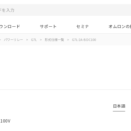
ウンロード
サポート
セミナ
オムロンの
>
パワーリレー
>
G7L
>
形式仕様一覧
>
G7L-2A-B DC100
日本語
100V