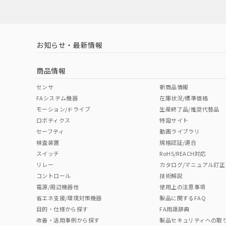
対応済み
お知らせ・最新情報
中国 RoHS
注意事項・凡例
商品情報
中国 RoHS表
※1 ※2
センサ
新商品情報
FAシステム機器
在庫状況/標準価格
Pb
Hg
Cd
Cr(V
モーション/ドライブ
生産終了品/推奨代替品
ロボティクス
特設サイト
セーフティ
動画ライブラリ
検査装置
規格認証/適合
O
O
O
O
スイッチ
RoHS/REACH対応
リレー
カタログ/マニュアル訂正
コントロール
技術解説
"対応済み"や非含有の記載がされた商品であっても、流通
電源/周辺機器他
使用上の注意事項
非含有品が必要な際は、弊社営業部門もしくは販売店へお
省エネ支援/環境対策機器
製品に関するFAQ
目的・仕様から探す
FA用語辞典
改善・活用事例から探す
製品セキュリティへの取