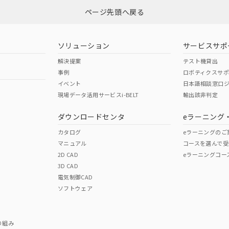
ページ先頭へ戻る
ダウンロードはこちら
ソリューション
サービスサポ
解決提案
テスト機貸出
事例
ロボティクスサ
イベント
日本語相談窓口
現場データ活用サービスi-BELT
輸出該非判定
I)
PBBs
PBDEs
DBP
ダウンロードセンタ
eラーニング
カタログ
eラーニングのご
マニュアル
コースを選んで受
O
O
O
2D CAD
eラーニングコー
3D CAD
電気制御CAD
在庫等で未対応品が混在する可能性があります。
ソフトウェア
問い合わせください。
この製品のRoHS/REACH対応
り組み