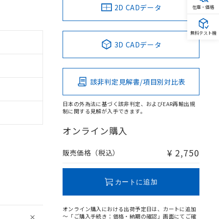
2D CADデータ
在庫・価格
無料テスト機
3D CADデータ
該非判定見解書/項目別対比表
日本の外為法に基づく該非判定、およびEAR再輸出規
制に関する見解が入手できます。
オンライン購入
¥ 2,750
販売価格（税込）
カートに追加
オンライン購入における出荷予定日は、カートに追加
～「ご購入手続き：価格・納期の確認」画面にてご確