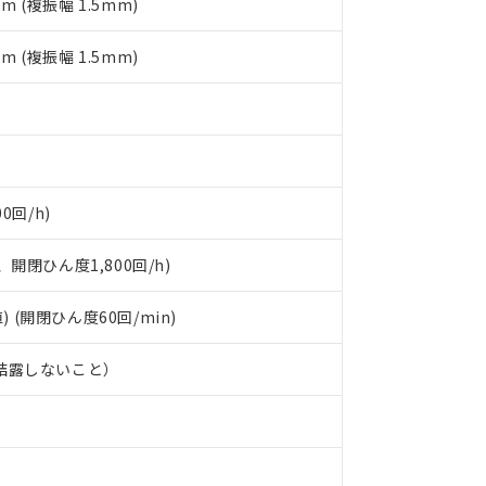
mm (複振幅 1.5mm)
す。
mm (複振幅 1.5mm)
0回/h)
開閉ひん度1,800回/h)
) (開閉ひん度60回/min)
、結露しないこと）