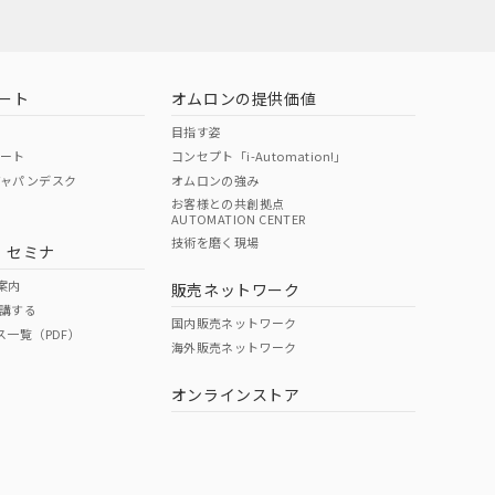
ート
オムロンの提供価値
目指す姿
ポート
コンセプト「i-Automation!」
ジャパンデスク
オムロンの強み
お客様との共創拠点
AUTOMATION CENTER
DIBP
BBP
DEHP
環境保護
技術を磨く現場
・セミナ
使用期限
案内
販売ネットワーク
講する
O
O
O
e
国内販売ネットワーク
ス一覧（PDF）
海外販売ネットワーク
オンラインストア
状況ページへ