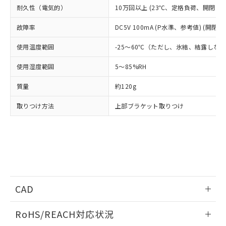
フタル酸エステル類の４物質については閾値を超える意
武器並びにこれらの製造装置等に一切
耐久性（電気的）
10万回以上 (23℃、定格負荷、開閉ひん度
いては、お客様のお取引先、ま
図的な使用がないことを確認しています。
点は「
販売ネットワーク
」をご確認
※2 環境保護使用期限
使用いたしません。
たはお客様担当のオムロン制御
ください。
故障率
DC5V 100mA (P水準、参考値) (開閉ひ
当社は、貴社製品を第三者に販売する
機器販売店・当社販売員にご確
在庫状況および標準価格結果を当社の
※2 対応予定月
「ｅ」：有害物質（10物質）のすべてが基
場合は、上記1、2および3の内容を当
認ください)
事前の承諾なく第三者に漏洩または開
使用温度範囲
-25～60℃（ただし、氷結、結露しな
準値以下であることを示します。
該第三者に通知します。また当社は、
示しないようお願いします。
部品在庫の切り替え状況などにより、予定
「10」：通常の使用状況下において有害物
販売先および販売に係わる関係者が違
マイパーツ機能（部品リスト作成サー
空
受注生産機種、また在庫状況の
使用湿度範囲
5～85%RH
月が前後することがあります。
質が外部に漏えいし、環境に深刻な影響を
法に輸出するおそれがある場合は、取
ビス）をご利用いただくには、I-Web
白
情報を公開していない機種
及ぼさない年数を意味します。
り引きをいたしません。
メンバーズにご登録されている必要が
質量
約120g
「－」：未確認です。当社販売部門へお問
あります。
い合わせください。
お客様が当ウェブサイト上で当社にご
取りつけ方法
上部ブラケット取りつけ
※3 非含有証明書ダウンロード
登録された部品リストについて、当社
および当社の共同利用者が、当社の製
下記の非含有証明書をダウンロードするこ
品・サービスに関するお客様との取
とができます。
合意する
キャンセル
引・商談に必要な範囲で利用すること
をご了承ください。
EU RoHS指令（10物質）の非含有証明書
※当社の共同利用者とは、
"個人情報
51物質の非含有証明書（当社基準）
の共同利用に関して"
の「1.共同利
※本証明書は発行日時点で非含有を証明す
CAD
用者の範囲」に記載されている法人を
るもので、過去に遡って非含有を証明する
指します。
ログイン/会員登録いただくと、CADデータをダウンロー
ものではありません。
RoHS/REACH対応状況
ドすることができます。
また、RoHS指令のフタル酸エステル類４