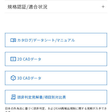
物質の対応では、対応完了までの期間は出
情報更新：2026/7/29
規格認証/適合状況
荷製品に未対応品が混在することから備考
欄に対応日を記載しておりました。
ログイン/会員登録
EU RoHS
注意事項・凡例
G7L-2A-BUB DC6についての規格認証/適合状況については、
既に当社にて対応品への在庫切替を完了
「カスタマーサポートセンタ お客様相談室」または貴社担当
していることから、特段のことがない限
オムロン営業員または販売店にお問い合わせください。
り、2022年1月12日より割愛しておりま
対応状況
対応予定月
※1
※2
す。
ダウンロードデータをご利用いただく前に、以下を必ずお読
みください。
お問い合わせ
カタログ/データシート/マニュアル
対応済み
ソフトウェアの使用条件
中国 RoHS
注意事項・凡例
2D CADデータ
中国 RoHS表
※1 ※2
3D CADデータ
Pb
Hg
Cd
Cr(VI)
該非判定見解書/項目別対比表
O
O
O
O
日本の外為法に基づく該非判定、およびEAR再輸出規制に関する見解が入手でき