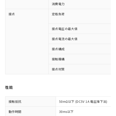
消費電力
接点
定格負荷
接点電圧の最大値
接点電流の最大値
接点構成
接触機構
接点材質
※1 対応状況
性能
対応済み：EU RoHS指令（10物質）の
非含有に対応した製品が提供可能な商品で
す。
接触抵抗
50mΩ以下 (DC5V 1A 電圧降下法)
対応予定：EU RoHS指令（10物質）の非含
ご利用条件
有に対応した製品に切り替える予定のある
動作時間
30ms以下
商品です。