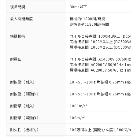
対応予定なし：EU RoHS指令（10物質）の
復帰時間
30ms以下
以下の条件をお読みいただき、同意のうえ
非含有に非対応の商品で、対応品を出す予
ご利用ください。
定はありません。
最大開閉頻度
機械的: 1800回/時間
調査・確認中：EU RoHS指令（10物質）の
定格負荷: 1800回/時間
本サービスは、当社制御機器事業取扱
※1 中国RoHS○×表
非含有の対応状況を調査中または確認中の
商品の当社在庫状況および標準価格
絶縁抵抗
コイルと接点間: 1000MΩ以上 (DC50
商品です。
(税抜)を提供させていただくもので
同極接点間: 1000MΩ以上 (DC500V
「○」：最大均質材料含有率が中国RoHSの
非該当品：ライセンス料など無形物で、有
す。
異極接点間: 1000MΩ以上 (DC500V
基準値以下であることを示します。
害物質有無と関係のない商品です。
当社制御機器事業取扱商品の中には、
「×」：最大均質材料含有率が中国RoHSの
仕入先様の事情により、非含有部品として
耐電圧
コイルと接点間: AC4000V 50/60Hz 1m
本サービスの対象外となる商品もある
基準値を超えていることを示します。
いたものが、含有品と判明した場合などや
当社は、これら貴社製品のうち、外国
同極接点間: AC2000V 50/60Hz 1min
ことをご了承ください。
「－」：未確認です。当社販売部門へお問
むを得ず変更することがあります。
異極接点間: AC2000V 50/60Hz 1min
為替および外国貿易法に定める商品
在庫状況および標準価格照会結果は、
い合わせください。
（以下｢規制貨物等」という）を輸出
記載している更新日時点での社内デー
耐振動（耐久）
10～55～10Hz 片振幅 0.75mm (複振幅
*EU RoHS指令（10物質）：
または国外への提供する場合は、日本
記
タに基づき作成されるものであり、閲
説明
鉛(Pb) 1000ppm以下、 水銀(Hg) 1000ppm以下、 カド
*中国RoHS10物質の基準値 (GB/T26572)：
国政府の輸出許可(または役務取引許
号
覧された時点での実際の在庫および標
ミウム(Cd) 100ppm以下、
Pb(鉛) :1000ppm、 Hg(水銀) : 1000ppm、 Cd(カドミウ
耐振動（誤動作）
10～55～10Hz 片振幅 0.75mm (複振幅
可)を取得するなどの必要な手続きを
六価クロム(Cr(Ⅵ)) 1000ppm以下、ポリ臭化ビフェニル
ム) : 100ppm、
準価格とは異なる場合があることをご
類(PBB) 1000ppm以下、ポリ臭化ジフェニルエーテル類
Cr(Ⅵ)(六価クロム) : 1000ppm、 PBBs(ポリ臭化ビフェ
とります。
了承ください。
(PBDE) 1000ppm以下、フタル酸ビス(2-エチルヘキシ
2
耐衝撃（耐久）
1000m/s
○
一定数以上の在庫あり
ニル類) : 1000ppm、 PBDEs(ポリ臭化ジフェニルエーテ
当社は規制貨物を破棄する場合は、完
ル) (DEHP)(別名：DOP) 1000ppm以下、フタル酸ブチ
正式な納期状況および標準価格はお客
ル類) : 1000ppm、
ルベンジル（BBP） 1000ppm以下、フタル酸ジブチル
全に破砕するなど、違法に輸出されな
DBP(フタル酸ジブチル) : 1000ppm、 DIBP(フタル酸ジ
様のお取引先、またはお客様担当のオ
2
耐衝撃（誤動作）
100m/s
（DBP） 1000ppm以下、フタル酸ジイソブチル
イソブチル) : 1000ppm、 BBP(フタル酸ブチルベンジ
△
一定数には満たないが在庫あり
いよう必要な手段を講じます。
ムロン制御機器販売店・当社販売員に
(DIBP) 1000ppm以下
ル) : 1000ppm、
当社は貴社製品を、核兵器、ミサイ
但し、RoHS指令で産業用監視および制御機器に対する
DEHP(フタル酸ビス(2-エチルヘキシル)) : 1000ppm
耐久性（機械的）
100万回以上 (開閉ひん度1,800回/h)
ご相談ください。
適用除外項目は除く。
ル、化学兵器、生物兵器またはその他
－
在庫なし(最新の在庫状況につ
オムロン制御機器販売店や当社販売拠