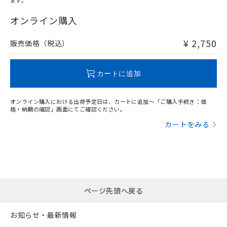
ます。
"対応済み"や非含有の記載がされた商品であっても、流通
在庫等で未対応品が混在する可能性があります。
オンライン購入
非含有品が必要な際は、弊社営業部門もしくは販売店へお
問い合わせください。
¥ 2,750
販売価格（税込）
この製品のRoHS/REACH対応状況ページへ
カートに追加
オンライン購入における出荷予定日は、カートに追加～「ご購入手続き：価
格・納期の確認」画面にてご確認ください。
カートをみる
ページ先頭へ戻る
お知らせ・最新情報