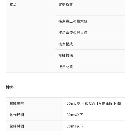
接点
定格負荷
接点電圧の最大値
接点電流の最大値
接点構成
接触機構
接点材質
※1 対応状況
性能
対応済み：EU RoHS指令（10物質）の
非含有に対応した製品が提供可能な商品で
接触抵抗
50mΩ以下 (DC5V 1A 電圧降下法)
す。
対応予定：EU RoHS指令（10物質）の非含
動作時間
30ms以下
ご利用条件
有に対応した製品に切り替える予定のある
商品です。
復帰時間
30ms以下
対応予定なし：EU RoHS指令（10物質）の