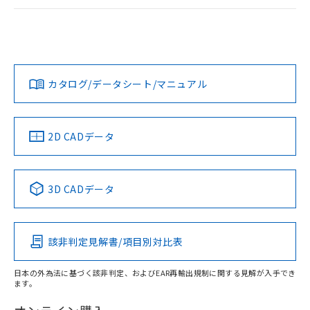
荷製品に未対応品が混在することから備考
ログイン/会員登録
EU RoHS
注意事項・凡例
G7L-2A-BUB AC100/120についての規格認証/適合状況につ
欄に対応日を記載しておりました。
いては、「カスタマーサポートセンタ お客様相談室」または
既に当社にて対応品への在庫切替を完了
貴社担当オムロン営業員または販売店にお問い合わせくださ
していることから、特段のことがない限
対応状況
対応予定月
※1
※2
い。
り、2022年1月12日より割愛しておりま
ダウンロードデータをご利用いただく前に、以下を必ずお読
す。
みください。
カタログ/データシート/マニュアル
対応済み
ソフトウェアの使用条件
お問い合わせ
中国 RoHS
注意事項・凡例
2D CADデータ
中国 RoHS表
※1 ※2
3D CADデータ
Pb
Hg
Cd
Cr(VI)
該非判定見解書/項目別対比表
X
O
O
O
日本の外為法に基づく該非判定、およびEAR再輸出規制に関する見解が入手でき
ます。
"対応済み"や非含有の記載がされた商品であっても、流通
在庫等で未対応品が混在する可能性があります。