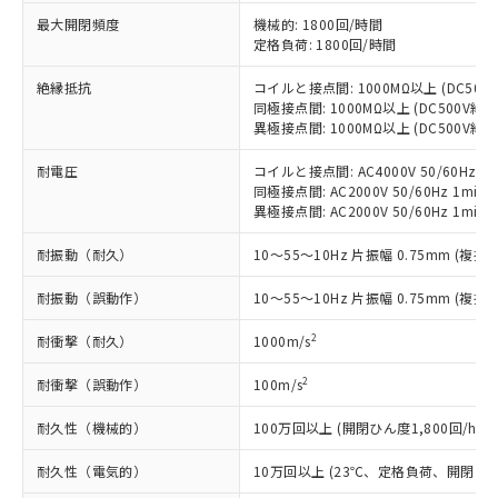
以下の条件をお読みいただき、同意のうえ
非含有に非対応の商品で、対応品を出す予
最大開閉頻度
機械的: 1800回/時間
ご利用ください。
定はありません。
定格負荷: 1800回/時間
調査・確認中：EU RoHS指令（10物質）の
本サービスは、当社制御機器事業取扱
※1 中国RoHS○×表
絶縁抵抗
コイルと接点間: 1000MΩ以上 (DC50
非含有の対応状況を調査中または確認中の
商品の当社在庫状況および標準価格
同極接点間: 1000MΩ以上 (DC500V
商品です。
(税抜)を提供させていただくもので
異極接点間: 1000MΩ以上 (DC500V
「○」：最大均質材料含有率が中国RoHSの
非該当品：ライセンス料など無形物で、有
す。
基準値以下であることを示します。
害物質有無と関係のない商品です。
当社制御機器事業取扱商品の中には、
耐電圧
コイルと接点間: AC4000V 50/60Hz 1m
「×」：最大均質材料含有率が中国RoHSの
仕入先様の事情により、非含有部品として
同極接点間: AC2000V 50/60Hz 1min
本サービスの対象外となる商品もある
基準値を超えていることを示します。
いたものが、含有品と判明した場合などや
当社は、これら貴社製品のうち、外国
異極接点間: AC2000V 50/60Hz 1min
ことをご了承ください。
「－」：未確認です。当社販売部門へお問
むを得ず変更することがあります。
為替および外国貿易法に定める商品
在庫状況および標準価格照会結果は、
い合わせください。
耐振動（耐久）
10～55～10Hz 片振幅 0.75mm (複振幅
（以下｢規制貨物等」という）を輸出
記載している更新日時点での社内デー
*EU RoHS指令（10物質）：
または国外への提供する場合は、日本
記
タに基づき作成されるものであり、閲
説明
鉛(Pb) 1000ppm以下、 水銀(Hg) 1000ppm以下、 カド
耐振動（誤動作）
*中国RoHS10物質の基準値 (GB/T26572)：
10～55～10Hz 片振幅 0.75mm (複振幅
国政府の輸出許可(または役務取引許
号
覧された時点での実際の在庫および標
ミウム(Cd) 100ppm以下、
Pb(鉛) :1000ppm、 Hg(水銀) : 1000ppm、 Cd(カドミウ
可)を取得するなどの必要な手続きを
六価クロム(Cr(Ⅵ)) 1000ppm以下、ポリ臭化ビフェニル
ム) : 100ppm、
準価格とは異なる場合があることをご
2
耐衝撃（耐久）
1000m/s
類(PBB) 1000ppm以下、ポリ臭化ジフェニルエーテル類
Cr(Ⅵ)(六価クロム) : 1000ppm、 PBBs(ポリ臭化ビフェ
とります。
了承ください。
(PBDE) 1000ppm以下、フタル酸ビス(2-エチルヘキシ
○
一定数以上の在庫あり
ニル類) : 1000ppm、 PBDEs(ポリ臭化ジフェニルエーテ
当社は規制貨物を破棄する場合は、完
ル) (DEHP)(別名：DOP) 1000ppm以下、フタル酸ブチ
正式な納期状況および標準価格はお客
ル類) : 1000ppm、
2
耐衝撃（誤動作）
100m/s
ルベンジル（BBP） 1000ppm以下、フタル酸ジブチル
全に破砕するなど、違法に輸出されな
DBP(フタル酸ジブチル) : 1000ppm、 DIBP(フタル酸ジ
様のお取引先、またはお客様担当のオ
（DBP） 1000ppm以下、フタル酸ジイソブチル
イソブチル) : 1000ppm、 BBP(フタル酸ブチルベンジ
△
一定数には満たないが在庫あり
いよう必要な手段を講じます。
ムロン制御機器販売店・当社販売員に
耐久性（機械的）
(DIBP) 1000ppm以下
100万回以上 (開閉ひん度1,800回/h)
ル) : 1000ppm、
当社は貴社製品を、核兵器、ミサイ
但し、RoHS指令で産業用監視および制御機器に対する
DEHP(フタル酸ビス(2-エチルヘキシル)) : 1000ppm
ご相談ください。
適用除外項目は除く。
ル、化学兵器、生物兵器またはその他
－
在庫なし(最新の在庫状況につ
耐久性（電気的）
10万回以上 (23℃、定格負荷、開閉ひん度
オムロン制御機器販売店や当社販売拠
フタル酸エステル類の４物質については閾値を超える意
武器並びにこれらの製造装置等に一切
いては、お客様のお取引先、ま
図的な使用がないことを確認しています。