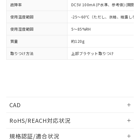
点は「
販売ネットワーク
」をご確認
※2 環境保護使用期限
使用いたしません。
故障率
DC5V 100mA (P水準、参考値) (開閉ひ
たはお客様担当のオムロン制御
ください。
当社は、貴社製品を第三者に販売する
機器販売店・当社販売員にご確
在庫状況および標準価格結果を当社の
※2 対応予定月
「ｅ」：有害物質（10物質）のすべてが基
使用温度範囲
-25～60℃（ただし、氷結、結露しな
場合は、上記1、2および3の内容を当
認ください)
事前の承諾なく第三者に漏洩または開
準値以下であることを示します。
該第三者に通知します。また当社は、
示しないようお願いします。
使用湿度範囲
5～85%RH
部品在庫の切り替え状況などにより、予定
「10」：通常の使用状況下において有害物
販売先および販売に係わる関係者が違
マイパーツ機能（部品リスト作成サー
空
受注生産機種、また在庫状況の
月が前後することがあります。
質が外部に漏えいし、環境に深刻な影響を
法に輸出するおそれがある場合は、取
ビス）をご利用いただくには、I-Web
白
情報を公開していない機種
質量
約120g
及ぼさない年数を意味します。
り引きをいたしません。
メンバーズにご登録されている必要が
「－」：未確認です。当社販売部門へお問
あります。
取りつけ方法
上部ブラケット取りつけ
い合わせください。
お客様が当ウェブサイト上で当社にご
※3 非含有証明書ダウンロード
登録された部品リストについて、当社
および当社の共同利用者が、当社の製
下記の非含有証明書をダウンロードするこ
品・サービスに関するお客様との取
とができます。
合意する
キャンセル
引・商談に必要な範囲で利用すること
をご了承ください。
EU RoHS指令（10物質）の非含有証明書
※当社の共同利用者とは、
"個人情報
51物質の非含有証明書（当社基準）
CAD
の共同利用に関して"
の「1.共同利
※本証明書は発行日時点で非含有を証明す
用者の範囲」に記載されている法人を
るもので、過去に遡って非含有を証明する
ログイン/会員登録いただくと、CADデータをダウンロー
指します。
RoHS/REACH対応状況
ものではありません。
ドすることができます。
また、RoHS指令のフタル酸エステル類４
情報更新：2026/7/29
規格認証/適合状況
物質の対応では、対応完了までの期間は出