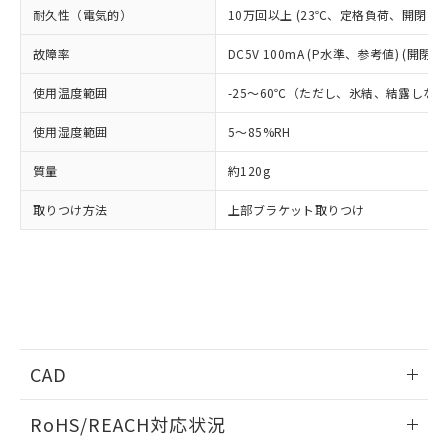
フタル酸エステル類の４物質については閾値を超える意
武器並びにこれらの製造装置等に一切
耐久性（電気的）
10万回以上 (23℃、定格負荷、開閉ひん度
いては、お客様のお取引先、ま
図的な使用がないことを確認しています。
点は「
販売ネットワーク
」をご確認
※2 環境保護使用期限
使用いたしません。
たはお客様担当のオムロン制御
ください。
故障率
DC5V 100mA (P水準、参考値) (開閉ひ
当社は、貴社製品を第三者に販売する
機器販売店・当社販売員にご確
在庫状況および標準価格結果を当社の
※2 対応予定月
「ｅ」：有害物質（10物質）のすべてが基
場合は、上記1、2および3の内容を当
認ください)
事前の承諾なく第三者に漏洩または開
使用温度範囲
-25～60℃（ただし、氷結、結露しな
準値以下であることを示します。
該第三者に通知します。また当社は、
示しないようお願いします。
部品在庫の切り替え状況などにより、予定
「10」：通常の使用状況下において有害物
販売先および販売に係わる関係者が違
マイパーツ機能（部品リスト作成サー
空
受注生産機種、また在庫状況の
使用湿度範囲
5～85%RH
月が前後することがあります。
質が外部に漏えいし、環境に深刻な影響を
法に輸出するおそれがある場合は、取
ビス）をご利用いただくには、I-Web
白
情報を公開していない機種
及ぼさない年数を意味します。
り引きをいたしません。
メンバーズにご登録されている必要が
質量
約120g
「－」：未確認です。当社販売部門へお問
あります。
い合わせください。
お客様が当ウェブサイト上で当社にご
取りつけ方法
上部ブラケット取りつけ
※3 非含有証明書ダウンロード
登録された部品リストについて、当社
および当社の共同利用者が、当社の製
下記の非含有証明書をダウンロードするこ
品・サービスに関するお客様との取
とができます。
合意する
キャンセル
引・商談に必要な範囲で利用すること
をご了承ください。
EU RoHS指令（10物質）の非含有証明書
※当社の共同利用者とは、
"個人情報
51物質の非含有証明書（当社基準）
の共同利用に関して"
の「1.共同利
※本証明書は発行日時点で非含有を証明す
CAD
用者の範囲」に記載されている法人を
るもので、過去に遡って非含有を証明する
指します。
ログイン/会員登録いただくと、CADデータをダウンロー
ものではありません。
RoHS/REACH対応状況
ドすることができます。
また、RoHS指令のフタル酸エステル類４