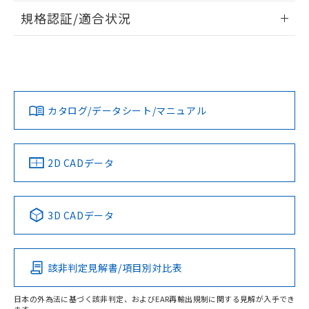
物質の対応では、対応完了までの期間は出
情報更新：2026/7/29
規格認証/適合状況
荷製品に未対応品が混在することから備考
欄に対応日を記載しておりました。
ログイン/会員登録
EU RoHS
注意事項・凡例
G7L-2A-BUBJ DC100についての規格認証/適合状況について
既に当社にて対応品への在庫切替を完了
は、「カスタマーサポートセンタ お客様相談室」または貴社
していることから、特段のことがない限
担当オムロン営業員または販売店にお問い合わせください。
り、2022年1月12日より割愛しておりま
対応状況
対応予定月
※1
※2
す。
ダウンロードデータをご利用いただく前に、以下を必ずお読
みください。
お問い合わせ
カタログ/データシート/マニュアル
対応済み
ソフトウェアの使用条件
中国 RoHS
注意事項・凡例
2D CADデータ
中国 RoHS表
※1 ※2
3D CADデータ
Pb
Hg
Cd
Cr(VI)
該非判定見解書/項目別対比表
O
O
O
O
日本の外為法に基づく該非判定、およびEAR再輸出規制に関する見解が入手でき