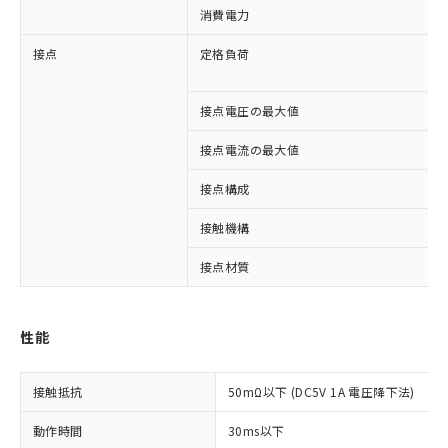
消費電力
接点
定格負荷
接点電圧の最大値
接点電流の最大値
接点構成
接触機構
接点材質
※1 対応状況
性能
対応済み：EU RoHS指令（10物質）の
非含有に対応した製品が提供可能な商品で
す。
接触抵抗
50mΩ以下 (DC5V 1A 電圧降下法)
対応予定：EU RoHS指令（10物質）の非含
ご利用条件
有に対応した製品に切り替える予定のある
動作時間
30ms以下
商品です。