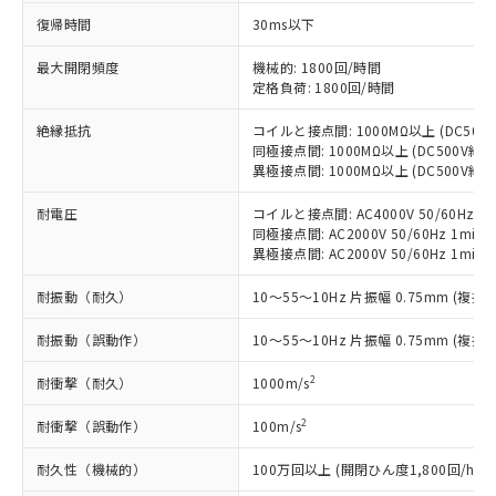
対応予定なし：EU RoHS指令（10物質）の
復帰時間
30ms以下
以下の条件をお読みいただき、同意のうえ
非含有に非対応の商品で、対応品を出す予
ご利用ください。
定はありません。
最大開閉頻度
機械的: 1800回/時間
調査・確認中：EU RoHS指令（10物質）の
定格負荷: 1800回/時間
本サービスは、当社制御機器事業取扱
※1 中国RoHS○×表
非含有の対応状況を調査中または確認中の
商品の当社在庫状況および標準価格
絶縁抵抗
コイルと接点間: 1000MΩ以上 (DC50
商品です。
(税抜)を提供させていただくもので
同極接点間: 1000MΩ以上 (DC500V
「○」：最大均質材料含有率が中国RoHSの
非該当品：ライセンス料など無形物で、有
す。
異極接点間: 1000MΩ以上 (DC500V
基準値以下であることを示します。
害物質有無と関係のない商品です。
当社制御機器事業取扱商品の中には、
「×」：最大均質材料含有率が中国RoHSの
仕入先様の事情により、非含有部品として
耐電圧
コイルと接点間: AC4000V 50/60Hz 1m
本サービスの対象外となる商品もある
基準値を超えていることを示します。
いたものが、含有品と判明した場合などや
当社は、これら貴社製品のうち、外国
同極接点間: AC2000V 50/60Hz 1min
ことをご了承ください。
「－」：未確認です。当社販売部門へお問
むを得ず変更することがあります。
異極接点間: AC2000V 50/60Hz 1min
為替および外国貿易法に定める商品
在庫状況および標準価格照会結果は、
い合わせください。
（以下｢規制貨物等」という）を輸出
記載している更新日時点での社内デー
耐振動（耐久）
10～55～10Hz 片振幅 0.75mm (複振幅
*EU RoHS指令（10物質）：
または国外への提供する場合は、日本
記
タに基づき作成されるものであり、閲
説明
鉛(Pb) 1000ppm以下、 水銀(Hg) 1000ppm以下、 カド
*中国RoHS10物質の基準値 (GB/T26572)：
国政府の輸出許可(または役務取引許
号
覧された時点での実際の在庫および標
ミウム(Cd) 100ppm以下、
Pb(鉛) :1000ppm、 Hg(水銀) : 1000ppm、 Cd(カドミウ
耐振動（誤動作）
10～55～10Hz 片振幅 0.75mm (複振幅
可)を取得するなどの必要な手続きを
六価クロム(Cr(Ⅵ)) 1000ppm以下、ポリ臭化ビフェニル
ム) : 100ppm、
準価格とは異なる場合があることをご
類(PBB) 1000ppm以下、ポリ臭化ジフェニルエーテル類
Cr(Ⅵ)(六価クロム) : 1000ppm、 PBBs(ポリ臭化ビフェ
とります。
了承ください。
(PBDE) 1000ppm以下、フタル酸ビス(2-エチルヘキシ
2
耐衝撃（耐久）
1000m/s
○
一定数以上の在庫あり
ニル類) : 1000ppm、 PBDEs(ポリ臭化ジフェニルエーテ
当社は規制貨物を破棄する場合は、完
ル) (DEHP)(別名：DOP) 1000ppm以下、フタル酸ブチ
正式な納期状況および標準価格はお客
ル類) : 1000ppm、
ルベンジル（BBP） 1000ppm以下、フタル酸ジブチル
全に破砕するなど、違法に輸出されな
DBP(フタル酸ジブチル) : 1000ppm、 DIBP(フタル酸ジ
様のお取引先、またはお客様担当のオ
2
耐衝撃（誤動作）
100m/s
（DBP） 1000ppm以下、フタル酸ジイソブチル
イソブチル) : 1000ppm、 BBP(フタル酸ブチルベンジ
△
一定数には満たないが在庫あり
いよう必要な手段を講じます。
ムロン制御機器販売店・当社販売員に
(DIBP) 1000ppm以下
ル) : 1000ppm、
当社は貴社製品を、核兵器、ミサイ
但し、RoHS指令で産業用監視および制御機器に対する
DEHP(フタル酸ビス(2-エチルヘキシル)) : 1000ppm
耐久性（機械的）
100万回以上 (開閉ひん度1,800回/h)
ご相談ください。
適用除外項目は除く。
ル、化学兵器、生物兵器またはその他
－
在庫なし(最新の在庫状況につ
オムロン制御機器販売店や当社販売拠