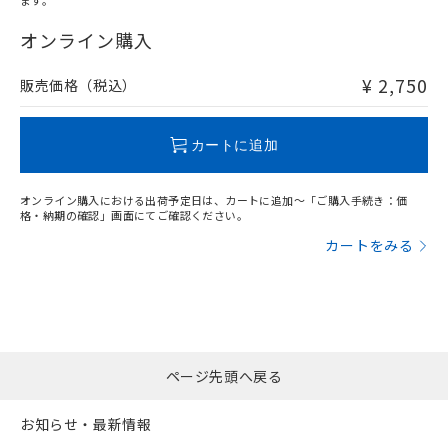
ます。
"対応済み"や非含有の記載がされた商品であっても、流通
在庫等で未対応品が混在する可能性があります。
オンライン購入
非含有品が必要な際は、弊社営業部門もしくは販売店へお
問い合わせください。
¥ 2,750
販売価格（税込）
この製品のRoHS/REACH対応状況ページへ
カートに追加
オンライン購入における出荷予定日は、カートに追加～「ご購入手続き：価
格・納期の確認」画面にてご確認ください。
カートをみる
ページ先頭へ戻る
お知らせ・最新情報