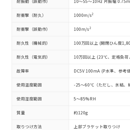
耐振動（誤動作）
10～55～10Hz 片振幅 0.75
2
耐衝撃（耐久）
1000m/s
2
耐衝撃（誤動作）
100m/s
耐久性（機械的）
100万回以上 (開閉ひん度1,80
耐久性（電気的）
10万回以上 (23℃、定格負荷、
故障率
DC5V 100mA (P水準、参考値
使用温度範囲
-25～60℃（ただし、氷結
使用湿度範囲
5～85%RH
質量
約120g
取りつけ方法
上部ブラケット取りつけ