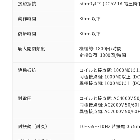
号
*中国RoHS10物質の基準値 
接触抵抗
50mΩ以下 (DC5V 1A 電圧降
ル（DBP） 1000ppm
在庫状況およ
当社は規制貨
Pb(鉛) :1000ppm、 Hg
但し、RoHS指令で産
のであり、閲
ます。
Cr(Ⅵ)(六価クロム) : 
フタル酸エステル類の４
○
一定数以
DBP(フタル酸ジブチル) :
い。
当社は貴社製
動作時間
30ms以下
DEHP(フタル酸ビス(2-エ
正式な納期状
置等に一切使
当社販売員に
※2 対応予定月
△
一定数に
当社は、貴社
復帰時間
30ms以下
オムロン制御
また当社は、
※2 環境保護使
在庫状況およ
部品在庫の切り替
たしません。
－
在庫なし
最大開閉頻度
機械的: 1800回/時間
す。
「ｅ」：有害物質
機器販売
定格負荷: 1800回/時間
マイパーツ機
「10」：通常の
ている必要が
味します。
空
受注生産
お客様が当ウ
※3 非含有証明
絶縁抵抗
コイルと接点間: 1000MΩ以上
「－」：未確認で
白
が、当社の製
同極接点間: 1000MΩ以上 (
さい。
異極接点間: 1000MΩ以上 (
下記の非含有証明
※当社の共同
いる法人を指
EU RoHS指令（
耐電圧
コイルと接点間: AC4000V 50/
51物質の非含有証
同極接点間: AC2000V 50/60H
※本証明書は発行
異極接点間: AC2000V 50/60H
また、RoHS指
混在することから
耐振動（耐久）
10～55～10Hz 片振幅 0.75
既に当社にて対応
り割愛しておりま