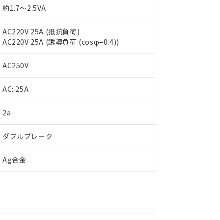
約1.7～2.5VA
AC220V 25A (抵抗負荷)
AC220V 25A (誘導負荷 (cosφ=0.4))
AC250V
AC: 25A
 RoHS指令（10物質）の非含有に対応した製品が提供可能な商品です
2a
oHS指令（10物質）の非含有に対応した製品に切り替える予定のある
 RoHS指令（10物質）の非含有に非対応の商品で、対応品を出す予
ダブルブレーク
 RoHS指令（10物質）の非含有の対応状況を調査中または確認中の
ンス料など無形物で、有害物質有無と関係のない商品です。
Ag合金
○×表
より、非含有部品としていたものが、含有品と判明した場合などやむ
みいただき、同意のうえご利用ください。
材料含有率が中国RoHSの基準値以下であることを示します。
材料含有率が中国RoHSの基準値を超えていることを示します。
、当社制御機器事業取扱商品の当社在庫状況および標準価格(税抜)
ら貴社製品のうち、外国為替および外国貿易法に定める商品（以下｢
質）：
す。当社販売部門へお問い合わせください。
 水銀(Hg) 1000ppm以下、 カドミウム(Cd) 100ppm以下、
たは国外への提供する場合は、日本国政府の輸出許可(または役務取
000ppm以下、ポリ臭化ビフェニル類(PBB) 1000ppm以下、ポリ臭化ジフェニルエーテル類(P
事業取扱商品の中には、本サービスの対象外となる商品もあること
手続きをとります。
キシル) (DEHP)(別名：DOP) 1000ppm以下、フタル酸ブチルベンジル（BBP） 100