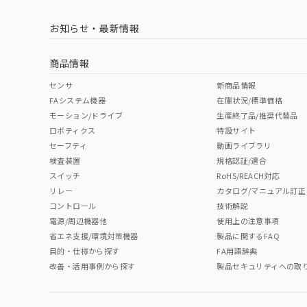
お知らせ・最新情報
中国 RoHS
注意事項・凡例
商品情報
中国 RoHS表
※1 ※2
センサ
新商品情報
FAシステム機器
在庫状況/標準価格
Pb
Hg
Cd
Cr(V
モーション/ドライブ
生産終了品/推奨代替品
ロボティクス
特設サイト
セーフティ
動画ライブラリ
検査装置
規格認証/適合
X
O
O
O
スイッチ
RoHS/REACH対応
リレー
カタログ/マニュアル訂正
コントロール
技術解説
"対応済み"や非含有の記載がされた商品であっても、流通
電源/周辺機器他
使用上の注意事項
非含有品が必要な際は、弊社営業部門もしくは販売店へお
省エネ支援/環境対策機器
製品に関するFAQ
目的・仕様から探す
FA用語辞典
改善・活用事例から探す
製品セキュリティへの取