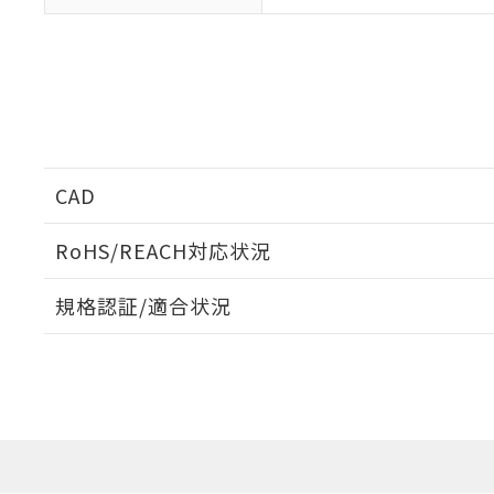
CAD
ログイン/会員登録いただくと、CADデータをダウンロ
RoHS/REACH対応状況
規格認証/適合状況
EU RoHS
注意事項・凡例
G7L-2A-BUBJ AC200/240についての規格認証/適
業員または販売店にお問い合わせください。
ダウンロードデータをご利用いただく前に、以下を必ずお読
対応状況
対応予定月
※1
※2
ソフトウェアの使用条件
対応済み