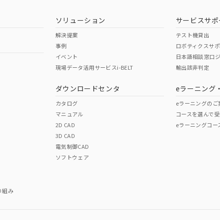
ソリューション
サービスサポ
解決提案
テスト機貸出
事例
ロボティクスサ
イベント
日本語相談窓口
現場データ活用サービスi-BELT
輸出該非判定
I)
PBBs
PBDEs
DBP
ダウンロードセンタ
eラーニング
カタログ
eラーニングのご
マニュアル
コースを選んで受
O
O
O
2D CAD
eラーニングコー
3D CAD
電気制御CAD
在庫等で未対応品が混在する可能性があります。
ソフトウェア
問い合わせください。
この製品のRoHS/REACH対応
り組み