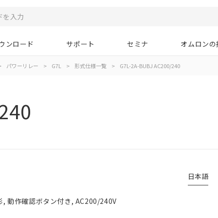
ウンロード
サポート
セミナ
オムロンの
>
パワーリレー
>
G7L
>
形式仕様一覧
>
G7L-2A-BUBJ AC200/240
240
日本語
 動作確認ボタン付き, AC200/240V