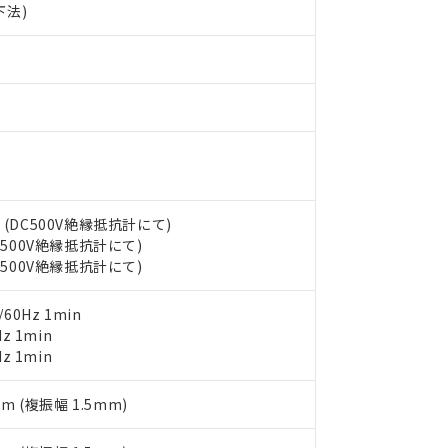
(GB/T26572)：
下法)
以下、フタル酸ジイソブチル (DIBP) 1000ppm以下
び標準価格照会結果は、記載している更新日時点での社内データに
物を破棄する場合は、完全に破砕するなど、違法に輸出されないよ
(水銀) : 1000ppm、 Cd(カドミウム) : 100ppm、
業用監視および制御機器に対する適用除外項目は除く。
覧された時点での実際の在庫および標準価格とは異なる場合がある
1000ppm、 PBBs(ポリ臭化ビフェニル類) : 1000ppm、 PBDEs(ポリ臭化ジフェニルエーテル類
物質については閾値を超える意図的な使用がないことを確認しています。
上の在庫あり
 1000ppm、 DIBP(フタル酸ジイソブチル) : 1000ppm、 BBP(フタル酸ブチルベンジル) :
品を、核兵器、ミサイル、化学兵器、生物兵器またはその他武器並
チルヘキシル)) : 1000ppm
況および標準価格はお客様のお取引先、またはお客様担当のオムロ
用いたしません。
ご相談ください。
は満たないが在庫あり
製品を第三者に販売する場合は、上記1、2および3の内容を当該第
機器販売店や当社販売拠点は「
販売ネットワーク
」をご確認くだ
販売先および販売に係わる関係者が違法に輸出するおそれがある場
用期限
び標準価格結果を当社の事前の承諾なく第三者に漏洩または開示し
え状況などにより、予定月が前後することがあります。
(最新の在庫状況については、お客様のお取引先、またはお客様担当
（10物質）のすべてが基準値以下であることを示します。
店・当社販売員にご確認ください)
能（部品リスト作成サービス）をご利用いただくには、I-Webメン
使用状況下において有害物質が外部に漏えいし、環境に深刻な影響を
あります。
機種、また在庫状況の情報を公開していない機種
ェブサイト上で当社にご登録された部品リストについて、当社およ
書ダウンロード
 (DC500V絶縁抵抗計にて)
す。当社販売部門へお問い合わせください。
品・サービスに関するお客様との取引・商談に必要な範囲で利用す
DC500V絶縁抵抗計にて)
合意する
キャンセル
DC500V絶縁抵抗計にて)
書をダウンロードすることができます。
利用者とは、
"個人情報の共同利用に関して"
の「1.共同利用者の
します。
10物質）の非含有証明書
60Hz 1min
明書（当社基準）
z 1min
日時点で非含有を証明するもので、過去に遡って非含有を証明するも
z 1min
令のフタル酸エステル類４物質の対応では、対応完了までの期間は出
備考欄に対応日を記載しておりました。
mm (複振幅 1.5mm)
品への在庫切替を完了していることから、特段のことがない限り、20
す。