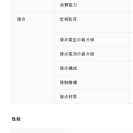
消費電力
接点
定格負荷
接点電圧の最大値
接点電流の最大値
※1 対応状況
接点構成
対応済み：EU
対応予定：EU R
対応予定なし：EU
接触機構
調査・確認中：EU
ご利用条件
非該当品：ライセ
接点材質
※1 中国RoHS
仕入先様の事情に
があります。
以下の条件をお読
「○」：最大均質
「×」：最大均質
本サービスは
当社は、これ
*EU RoHS指令（10物
性能
「－」：未確認で
鉛(Pb) 1000ppm以下、
くものです。
う）を輸出ま
記
説明
六価クロム(Cr(Ⅵ)) 1
当社制御機器
などの必要な
フタル酸ビス(2-エチルヘ