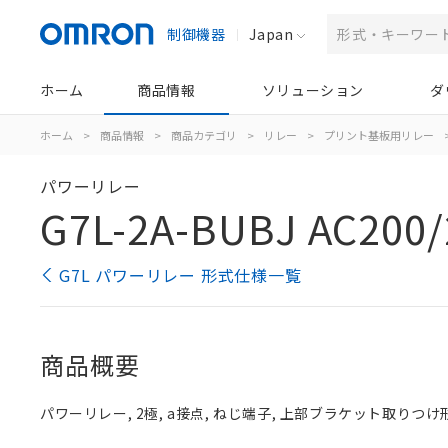
制御機器
Japan
ホーム
商品情報
ソリューション
ダ
ホーム
>
商品情報
>
商品カテゴリ
>
リレー
>
プリント基板用リレー
パワーリレー
G7L-2A-BUBJ AC200/
G7L パワーリレー 形式仕様一覧
商品概要
パワーリレー, 2極, a接点, ねじ端子, 上部ブラケット取りつけ形,