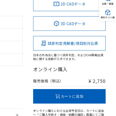
2D CADデータ
在庫・価格
無料テスト機
3D CADデータ
該非判定見解書/項目別対比表
日本の外為法に基づく該非判定、およびEAR再輸出規
制に関する見解が入手できます。
オンライン購入
¥ 2,750
販売価格（税込）
カートに追加
オンライン購入における出荷予定日は、カートに追加
～「ご購入手続き：価格・納期の確認」画面にてご確