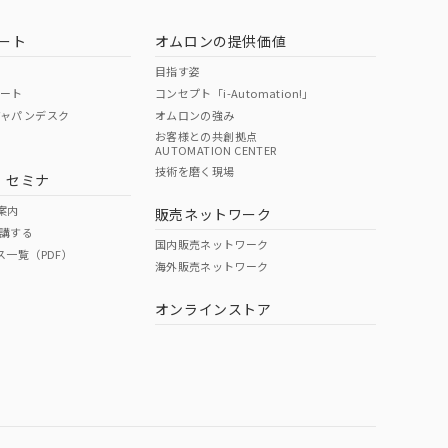
ート
オムロンの提供価値
目指す姿
ポート
コンセプト「i-Automation!」
ジャパンデスク
オムロンの強み
お客様との共創拠点
AUTOMATION CENTER
DIBP
BBP
DEHP
環境保護
技術を磨く現場
・セミナ
使用期限
案内
販売ネットワーク
講する
O
O
O
10
国内販売ネットワーク
ス一覧（PDF）
海外販売ネットワーク
オンラインストア
状況ページへ