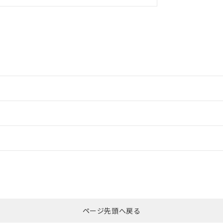
ードすることができます。
ログイン/会員登録
合状況については、「カスタマーサポートセンタ お客様相談室」または貴社担
みください。
非含有証明書
※3
ページ先頭へ戻る
ダウンロードはこちら