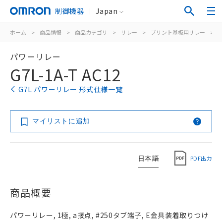
制御機器
Japan
ホーム
>
商品情報
>
商品カテゴリ
>
リレー
>
プリント基板用リレー
>
パワーリレー
G7L-1A-T AC12
G7L パワーリレー 形式仕様一覧
マイリストに追加
日本語
PDF出力
商品概要
パワーリレー, 1極, a接点, #250タブ端子, E金具装着取りつけ