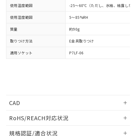
点は「
販売ネットワーク
」をご確認
※2 環境保護使用期限
使用いたしません。
使用温度範囲
-25～60℃（ただし、氷結、結露しな
たはお客様担当のオムロン制御
ください。
当社は、貴社製品を第三者に販売する
機器販売店・当社販売員にご確
在庫状況および標準価格結果を当社の
※2 対応予定月
「ｅ」：有害物質（10物質）のすべてが基
使用湿度範囲
5～85%RH
場合は、上記1、2および3の内容を当
認ください)
事前の承諾なく第三者に漏洩または開
準値以下であることを示します。
該第三者に通知します。また当社は、
示しないようお願いします。
質量
約90g
部品在庫の切り替え状況などにより、予定
「10」：通常の使用状況下において有害物
販売先および販売に係わる関係者が違
マイパーツ機能（部品リスト作成サー
空
受注生産機種、また在庫状況の
月が前後することがあります。
質が外部に漏えいし、環境に深刻な影響を
法に輸出するおそれがある場合は、取
ビス）をご利用いただくには、I-Web
白
情報を公開していない機種
取りつけ方法
E金具取りつけ
及ぼさない年数を意味します。
り引きをいたしません。
メンバーズにご登録されている必要が
「－」：未確認です。当社販売部門へお問
あります。
適用ソケット
P7LF-06
い合わせください。
お客様が当ウェブサイト上で当社にご
※3 非含有証明書ダウンロード
登録された部品リストについて、当社
および当社の共同利用者が、当社の製
下記の非含有証明書をダウンロードするこ
品・サービスに関するお客様との取
とができます。
合意する
キャンセル
引・商談に必要な範囲で利用すること
をご了承ください。
EU RoHS指令（10物質）の非含有証明書
※当社の共同利用者とは、
"個人情報
51物質の非含有証明書（当社基準）
CAD
の共同利用に関して"
の「1.共同利
※本証明書は発行日時点で非含有を証明す
用者の範囲」に記載されている法人を
るもので、過去に遡って非含有を証明する
ログイン/会員登録いただくと、CADデータをダウンロー
指します。
RoHS/REACH対応状況
ものではありません。
ドすることができます。
また、RoHS指令のフタル酸エステル類４
情報更新：2026/7/29
物質の対応では、対応完了までの期間は出
規格認証/適合状況