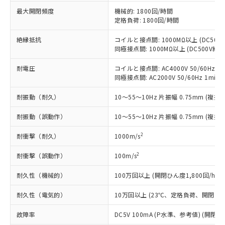
以下の条件をお読みいただき、同意のうえ
非含有に非対応の商品で、対応品を出す予
最大開閉頻度
機械的: 1800回/時間
ご利用ください。
定はありません。
定格負荷: 1800回/時間
調査・確認中：EU RoHS指令（10物質）の
本サービスは、当社制御機器事業取扱
※1 中国RoHS○×表
絶縁抵抗
コイルと接点間: 1000MΩ以上 (DC50
非含有の対応状況を調査中または確認中の
商品の当社在庫状況および標準価格
同極接点間: 1000MΩ以上 (DC500V
商品です。
(税抜)を提供させていただくもので
「○」：最大均質材料含有率が中国RoHSの
非該当品：ライセンス料など無形物で、有
す。
耐電圧
コイルと接点間: AC4000V 50/60Hz 1m
基準値以下であることを示します。
害物質有無と関係のない商品です。
同極接点間: AC2000V 50/60Hz 1min
当社制御機器事業取扱商品の中には、
「×」：最大均質材料含有率が中国RoHSの
仕入先様の事情により、非含有部品として
本サービスの対象外となる商品もある
基準値を超えていることを示します。
いたものが、含有品と判明した場合などや
当社は、これら貴社製品のうち、外国
耐振動（耐久）
10～55～10Hz 片振幅 0.75mm (複振幅
ことをご了承ください。
「－」：未確認です。当社販売部門へお問
むを得ず変更することがあります。
為替および外国貿易法に定める商品
在庫状況および標準価格照会結果は、
い合わせください。
耐振動（誤動作）
10～55～10Hz 片振幅 0.75mm (複振幅
（以下｢規制貨物等」という）を輸出
記載している更新日時点での社内デー
*EU RoHS指令（10物質）：
または国外への提供する場合は、日本
記
タに基づき作成されるものであり、閲
説明
鉛(Pb) 1000ppm以下、 水銀(Hg) 1000ppm以下、 カド
*中国RoHS10物質の基準値 (GB/T26572)：
2
耐衝撃（耐久）
1000m/s
国政府の輸出許可(または役務取引許
号
覧された時点での実際の在庫および標
ミウム(Cd) 100ppm以下、
Pb(鉛) :1000ppm、 Hg(水銀) : 1000ppm、 Cd(カドミウ
可)を取得するなどの必要な手続きを
六価クロム(Cr(Ⅵ)) 1000ppm以下、ポリ臭化ビフェニル
ム) : 100ppm、
準価格とは異なる場合があることをご
2
耐衝撃（誤動作）
100m/s
類(PBB) 1000ppm以下、ポリ臭化ジフェニルエーテル類
Cr(Ⅵ)(六価クロム) : 1000ppm、 PBBs(ポリ臭化ビフェ
とります。
了承ください。
(PBDE) 1000ppm以下、フタル酸ビス(2-エチルヘキシ
○
一定数以上の在庫あり
ニル類) : 1000ppm、 PBDEs(ポリ臭化ジフェニルエーテ
当社は規制貨物を破棄する場合は、完
ル) (DEHP)(別名：DOP) 1000ppm以下、フタル酸ブチ
正式な納期状況および標準価格はお客
ル類) : 1000ppm、
耐久性（機械的）
100万回以上 (開閉ひん度1,800回/h)
ルベンジル（BBP） 1000ppm以下、フタル酸ジブチル
全に破砕するなど、違法に輸出されな
DBP(フタル酸ジブチル) : 1000ppm、 DIBP(フタル酸ジ
様のお取引先、またはお客様担当のオ
（DBP） 1000ppm以下、フタル酸ジイソブチル
イソブチル) : 1000ppm、 BBP(フタル酸ブチルベンジ
△
一定数には満たないが在庫あり
いよう必要な手段を講じます。
ムロン制御機器販売店・当社販売員に
(DIBP) 1000ppm以下
耐久性（電気的）
10万回以上 (23℃、定格負荷、開閉ひん度
ル) : 1000ppm、
当社は貴社製品を、核兵器、ミサイ
但し、RoHS指令で産業用監視および制御機器に対する
DEHP(フタル酸ビス(2-エチルヘキシル)) : 1000ppm
ご相談ください。
適用除外項目は除く。
ル、化学兵器、生物兵器またはその他
－
在庫なし(最新の在庫状況につ
故障率
DC5V 100mA (P水準、参考値) (開閉ひ
オムロン制御機器販売店や当社販売拠
フタル酸エステル類の４物質については閾値を超える意
武器並びにこれらの製造装置等に一切
いては、お客様のお取引先、ま
図的な使用がないことを確認しています。