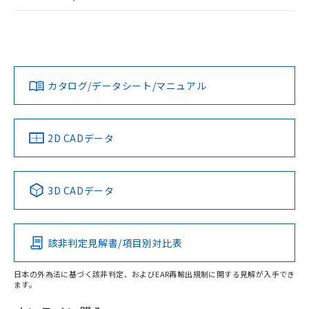
荷製品に未対応品が混在することから備考
ログイン/会員登録
EU RoHS
注意事項・凡例
G7L-1A-T AC12についての規格認証/適合状況については、
欄に対応日を記載しておりました。
「カスタマーサポートセンタ お客様相談室」または貴社担当
既に当社にて対応品への在庫切替を完了
オムロン営業員または販売店にお問い合わせください。
していることから、特段のことがない限
対応状況
対応予定月
※1
※2
り、2022年1月12日より割愛しておりま
ダウンロードデータをご利用いただく前に、以下を必ずお読
す。
みください。
お問い合わせ
カタログ/データシート/マニュアル
対応済み
ソフトウェアの使用条件
中国 RoHS
注意事項・凡例
2D CADデータ
中国 RoHS表
※1 ※2
3D CADデータ
Pb
Hg
Cd
Cr(VI)
該非判定見解書/項目別対比表
X
O
O
O
日本の外為法に基づく該非判定、およびEAR再輸出規制に関する見解が入手でき
ます。
"対応済み"や非含有の記載がされた商品であっても、流通