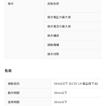
接点
定格負荷
接点電圧の最大値
接点電流の最大値
接点構成
接触機構
接点材質
※1 対応状況
性能
対応済み：EU RoHS指令（10物質）の
非含有に対応した製品が提供可能な商品で
接触抵抗
50mΩ以下 (DC5V 1A 電圧降下法)
す。
対応予定：EU RoHS指令（10物質）の非含
動作時間
30ms以下
ご利用条件
有に対応した製品に切り替える予定のある
商品です。
復帰時間
30ms以下
対応予定なし：EU RoHS指令（10物質）の