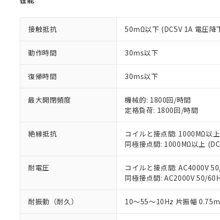
性能
記
説明
六価クロム(Cr(Ⅵ)) 1
当社制御機器
などの必要な
フタル酸ビス(2-エチルヘ
号
*中国RoHS10物質の基準値 
ル（DBP） 1000ppm
在庫状況およ
当社は規制貨
Pb(鉛) :1000ppm、 Hg
但し、RoHS指令で産
接触抵抗
50mΩ以下 (DC5V 1A 電圧降
のであり、閲
ます。
Cr(Ⅵ)(六価クロム) : 
フタル酸エステル類の４
○
一定数以
DBP(フタル酸ジブチル) :
い。
当社は貴社製
DEHP(フタル酸ビス(2-エ
正式な納期状
置等に一切使
動作時間
30ms以下
当社販売員に
※2 対応予定月
△
一定数に
当社は、貴社
オムロン制御
また当社は、
※2 環境保護使
復帰時間
30ms以下
在庫状況およ
部品在庫の切り替
たしません。
－
在庫なし
す。
「ｅ」：有害物質
機器販売
最大開閉頻度
機械的: 1800回/時間
マイパーツ機
「10」：通常の
定格負荷: 1800回/時間
ている必要が
味します。
空
受注生産
お客様が当ウ
※3 非含有証明
「－」：未確認で
白
が、当社の製
絶縁抵抗
コイルと接点間: 1000MΩ以上
さい。
同極接点間: 1000MΩ以上 (
下記の非含有証明
※当社の共同
いる法人を指
EU RoHS指令（
耐電圧
コイルと接点間: AC4000V 50/
51物質の非含有証
同極接点間: AC2000V 50/60H
※本証明書は発行
また、RoHS指
耐振動（耐久）
10～55～10Hz 片振幅 0.75
混在することから
既に当社にて対応