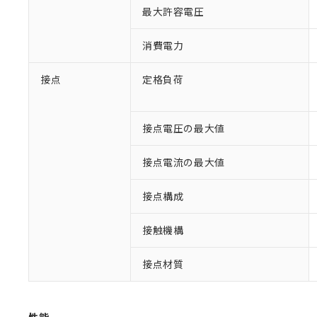
最大許容電圧
消費電力
接点
定格負荷
接点電圧の最大値
※1 対応状況
接点電流の最大値
対応済み：EU
接点構成
対応予定：EU R
対応予定なし：EU
調査・確認中：EU
ご利用条件
接触機構
非該当品：ライセ
※1 中国RoHS
仕入先様の事情に
接点材質
があります。
以下の条件をお読
「○」：最大均質
「×」：最大均質
本サービスは
当社は、これ
*EU RoHS指令（10物
「－」：未確認で
鉛(Pb) 1000ppm以下、
くものです。
う）を輸出ま