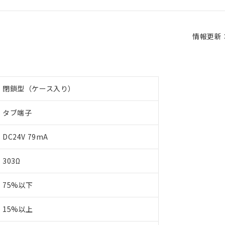
情報更新：2
閉鎖型（ケース入り）
タブ端子
DC24V 79mA
303Ω
75%以下
15%以上