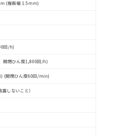
mm (複振幅 1.5mm)
す。
0回/h)
開閉ひん度1,800回/h)
) (開閉ひん度60回/min)
、結露しないこと）