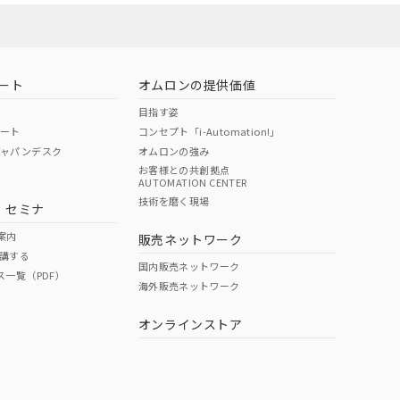
お問い合わせ
ート
オムロンの提供価値
目指す姿
ポート
コンセプト「i-Automation!」
ジャパンデスク
オムロンの強み
お客様との共創拠点
AUTOMATION CENTER
DIBP
BBP
DEHP
環境保護
技術を磨く現場
・セミナ
使用期限
案内
販売ネットワーク
講する
O
O
O
e
国内販売ネットワーク
ス一覧（PDF）
海外販売ネットワーク
オンラインストア
状況ページへ