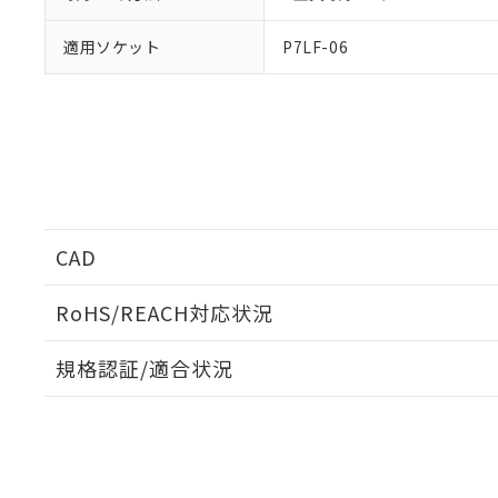
適用ソケット
P7LF-06
CAD
ログイン/会員登録いただくと、CADデータをダウンロ
RoHS/REACH対応状況
規格認証/適合状況
EU RoHS
注意事項・凡例
G7L-1A-TJ DC24についての規格認証/適合状況につい
販売店にお問い合わせください。
ダウンロードデータをご利用いただく前に、以下を必ずお読
対応状況
対応予定月
※1
※2
ソフトウェアの使用条件