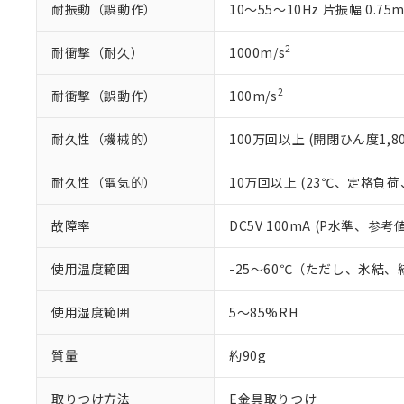
耐振動（誤動作）
10～55～10Hz 片振幅 0.75
り割愛しておりま
2
耐衝撃（耐久）
1000m/s
2
耐衝撃（誤動作）
100m/s
耐久性（機械的）
100万回以上 (開閉ひん度1,80
耐久性（電気的）
10万回以上 (23℃、定格負荷、
故障率
DC5V 100mA (P水準、参考値
使用温度範囲
-25～60℃（ただし、氷結
使用湿度範囲
5～85%RH
質量
約90g
取りつけ方法
E金具取りつけ