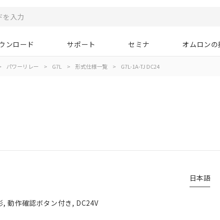
ウンロード
サポート
セミナ
オムロンの
>
パワーリレー
>
G7L
>
形式仕様一覧
>
G7L-1A-TJ DC24
日本語
形, 動作確認ボタン付き, DC24V