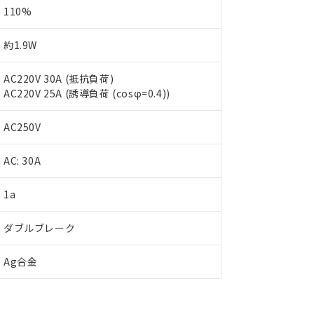
110%
約1.9W
AC220V 30A (抵抗負荷)
AC220V 25A (誘導負荷 (cosφ=0.4))
AC250V
AC: 30A
 RoHS指令（10物質）の非含有に対応した製品が提供可能な商品です
oHS指令（10物質）の非含有に対応した製品に切り替える予定のある
1a
 RoHS指令（10物質）の非含有に非対応の商品で、対応品を出す予
 RoHS指令（10物質）の非含有の対応状況を調査中または確認中の
ダブルブレーク
ンス料など無形物で、有害物質有無と関係のない商品です。
○×表
より、非含有部品としていたものが、含有品と判明した場合などやむ
Ag合金
みいただき、同意のうえご利用ください。
材料含有率が中国RoHSの基準値以下であることを示します。
材料含有率が中国RoHSの基準値を超えていることを示します。
、当社制御機器事業取扱商品の当社在庫状況および標準価格(税抜)
ら貴社製品のうち、外国為替および外国貿易法に定める商品（以下｢
質）：
す。当社販売部門へお問い合わせください。
 水銀(Hg) 1000ppm以下、 カドミウム(Cd) 100ppm以下、
たは国外への提供する場合は、日本国政府の輸出許可(または役務取