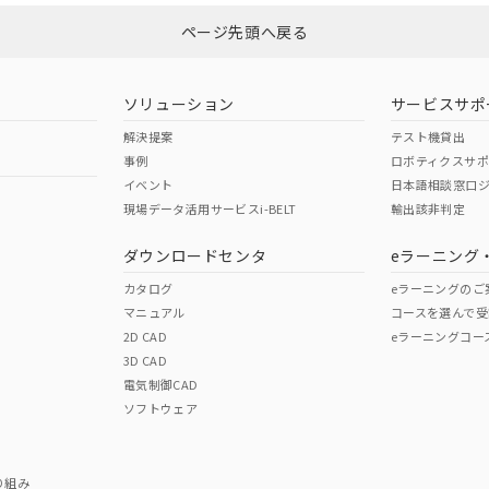
ページ先頭へ戻る
ダウンロードはこちら
ソリューション
サービスサポ
解決提案
テスト機貸出
事例
ロボティクスサ
イベント
日本語相談窓口
現場データ活用サービスi-BELT
輸出該非判定
I)
PBBs
PBDEs
DBP
ダウンロードセンタ
eラーニング
カタログ
eラーニングのご
マニュアル
コースを選んで受
O
O
O
2D CAD
eラーニングコー
3D CAD
電気制御CAD
在庫等で未対応品が混在する可能性があります。
ソフトウェア
問い合わせください。
この製品のRoHS/REACH対応
り組み