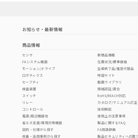
対応済み
お知らせ・最新情報
中国 RoHS
注意事項・凡例
商品情報
中国 RoHS表
※1 ※2
センサ
新商品情報
FAシステム機器
在庫状況/標準価格
Pb
Hg
Cd
Cr(V
モーション/ドライブ
生産終了品/推奨代替品
ロボティクス
特設サイト
セーフティ
動画ライブラリ
検査装置
規格認証/適合
O
O
O
O
スイッチ
RoHS/REACH対応
リレー
カタログ/マニュアル訂正
コントロール
技術解説
"対応済み"や非含有の記載がされた商品であっても、流通
電源/周辺機器他
使用上の注意事項
非含有品が必要な際は、弊社営業部門もしくは販売店へお
省エネ支援/環境対策機器
製品に関するFAQ
目的・仕様から探す
FA用語辞典
改善・活用事例から探す
製品セキュリティへの取