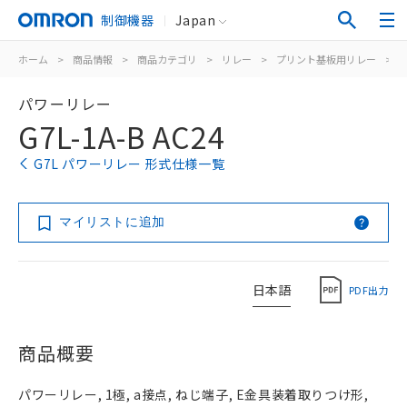
制御機器
Japan
ホーム
>
商品情報
>
商品カテゴリ
>
リレー
>
プリント基板用リレー
>
パワーリレー
G7L-1A-B AC24
G7L パワーリレー 形式仕様一覧
マイリストに追加
日本語
PDF出力
商品概要
パワーリレー, 1極, a接点, ねじ端子, E金具装着取りつけ形,