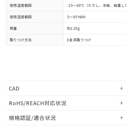
たはお客様担当のオムロン制御
ください。
当社は、貴社製品を第三者に販売する
使用温度範囲
-25～60℃（ただし、氷結、結露しな
機器販売店・当社販売員にご確
在庫状況および標準価格結果を当社の
※2 対応予定月
「ｅ」：有害物質（10物質）のすべてが基
場合は、上記1、2および3の内容を当
認ください)
事前の承諾なく第三者に漏洩または開
準値以下であることを示します。
使用湿度範囲
5～85%RH
該第三者に通知します。また当社は、
示しないようお願いします。
部品在庫の切り替え状況などにより、予定
「10」：通常の使用状況下において有害物
販売先および販売に係わる関係者が違
マイパーツ機能（部品リスト作成サー
空
受注生産機種、また在庫状況の
質量
約120g
月が前後することがあります。
質が外部に漏えいし、環境に深刻な影響を
法に輸出するおそれがある場合は、取
ビス）をご利用いただくには、I-Web
白
情報を公開していない機種
及ぼさない年数を意味します。
り引きをいたしません。
メンバーズにご登録されている必要が
取りつけ方法
E金具取りつけ
「－」：未確認です。当社販売部門へお問
あります。
い合わせください。
お客様が当ウェブサイト上で当社にご
※3 非含有証明書ダウンロード
登録された部品リストについて、当社
および当社の共同利用者が、当社の製
下記の非含有証明書をダウンロードするこ
品・サービスに関するお客様との取
とができます。
合意する
キャンセル
引・商談に必要な範囲で利用すること
をご了承ください。
EU RoHS指令（10物質）の非含有証明書
CAD
※当社の共同利用者とは、
"個人情報
51物質の非含有証明書（当社基準）
の共同利用に関して"
の「1.共同利
※本証明書は発行日時点で非含有を証明す
ログイン/会員登録いただくと、CADデータをダウンロー
用者の範囲」に記載されている法人を
RoHS/REACH対応状況
るもので、過去に遡って非含有を証明する
ドすることができます。
指します。
ものではありません。
情報更新：2026/7/29
また、RoHS指令のフタル酸エステル類４
規格認証/適合状況
物質の対応では、対応完了までの期間は出
ログイン/会員登録
EU RoHS
注意事項・凡例
G7L-1A-B AC24についての規格認証/適合状況については、
荷製品に未対応品が混在することから備考