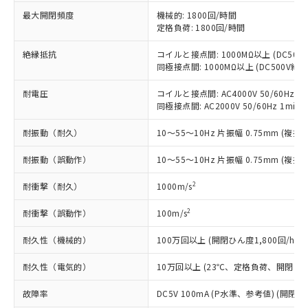
非含有に非対応の商品で、対応品を出す予
ご利用ください。
定はありません。
最大開閉頻度
機械的: 1800回/時間
定格負荷: 1800回/時間
調査・確認中：EU RoHS指令（10物質）の
本サービスは、当社制御機器事業取扱
※1 中国RoHS○×表
非含有の対応状況を調査中または確認中の
商品の当社在庫状況および標準価格
絶縁抵抗
コイルと接点間: 1000MΩ以上 (DC50
商品です。
(税抜)を提供させていただくもので
同極接点間: 1000MΩ以上 (DC500V
「○」：最大均質材料含有率が中国RoHSの
非該当品：ライセンス料など無形物で、有
す。
基準値以下であることを示します。
害物質有無と関係のない商品です。
当社制御機器事業取扱商品の中には、
耐電圧
コイルと接点間: AC4000V 50/60Hz 1m
「×」：最大均質材料含有率が中国RoHSの
仕入先様の事情により、非含有部品として
同極接点間: AC2000V 50/60Hz 1min
本サービスの対象外となる商品もある
基準値を超えていることを示します。
いたものが、含有品と判明した場合などや
当社は、これら貴社製品のうち、外国
ことをご了承ください。
「－」：未確認です。当社販売部門へお問
むを得ず変更することがあります。
為替および外国貿易法に定める商品
耐振動（耐久）
10～55～10Hz 片振幅 0.75mm (複振幅
在庫状況および標準価格照会結果は、
い合わせください。
（以下｢規制貨物等」という）を輸出
記載している更新日時点での社内デー
耐振動（誤動作）
*EU RoHS指令（10物質）：
10～55～10Hz 片振幅 0.75mm (複振幅
または国外への提供する場合は、日本
記
タに基づき作成されるものであり、閲
説明
鉛(Pb) 1000ppm以下、 水銀(Hg) 1000ppm以下、 カド
*中国RoHS10物質の基準値 (GB/T26572)：
国政府の輸出許可(または役務取引許
号
覧された時点での実際の在庫および標
ミウム(Cd) 100ppm以下、
Pb(鉛) :1000ppm、 Hg(水銀) : 1000ppm、 Cd(カドミウ
2
耐衝撃（耐久）
1000m/s
可)を取得するなどの必要な手続きを
六価クロム(Cr(Ⅵ)) 1000ppm以下、ポリ臭化ビフェニル
ム) : 100ppm、
準価格とは異なる場合があることをご
類(PBB) 1000ppm以下、ポリ臭化ジフェニルエーテル類
Cr(Ⅵ)(六価クロム) : 1000ppm、 PBBs(ポリ臭化ビフェ
とります。
了承ください。
(PBDE) 1000ppm以下、フタル酸ビス(2-エチルヘキシ
○
一定数以上の在庫あり
2
耐衝撃（誤動作）
ニル類) : 1000ppm、 PBDEs(ポリ臭化ジフェニルエーテ
100m/s
当社は規制貨物を破棄する場合は、完
ル) (DEHP)(別名：DOP) 1000ppm以下、フタル酸ブチ
正式な納期状況および標準価格はお客
ル類) : 1000ppm、
ルベンジル（BBP） 1000ppm以下、フタル酸ジブチル
全に破砕するなど、違法に輸出されな
DBP(フタル酸ジブチル) : 1000ppm、 DIBP(フタル酸ジ
様のお取引先、またはお客様担当のオ
耐久性（機械的）
100万回以上 (開閉ひん度1,800回/h)
（DBP） 1000ppm以下、フタル酸ジイソブチル
イソブチル) : 1000ppm、 BBP(フタル酸ブチルベンジ
△
一定数には満たないが在庫あり
いよう必要な手段を講じます。
ムロン制御機器販売店・当社販売員に
(DIBP) 1000ppm以下
ル) : 1000ppm、
当社は貴社製品を、核兵器、ミサイ
但し、RoHS指令で産業用監視および制御機器に対する
DEHP(フタル酸ビス(2-エチルヘキシル)) : 1000ppm
ご相談ください。
耐久性（電気的）
10万回以上 (23℃、定格負荷、開閉ひん度
適用除外項目は除く。
ル、化学兵器、生物兵器またはその他
－
在庫なし(最新の在庫状況につ
オムロン制御機器販売店や当社販売拠
フタル酸エステル類の４物質については閾値を超える意
武器並びにこれらの製造装置等に一切
いては、お客様のお取引先、ま
故障率
図的な使用がないことを確認しています。
DC5V 100mA (P水準、参考値) (開閉ひ
点は「
販売ネットワーク
」をご確認
※2 環境保護使用期限
使用いたしません。