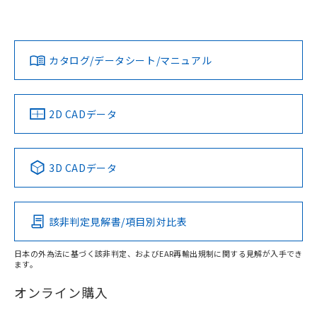
「カスタマーサポートセンタ お客様相談室」または貴社担当
欄に対応日を記載しておりました。
オムロン営業員または販売店にお問い合わせください。
既に当社にて対応品への在庫切替を完了
対応状況
対応予定月
※1
※2
していることから、特段のことがない限
ダウンロードデータをご利用いただく前に、以下を必ずお読
り、2022年1月12日より割愛しておりま
みください。
お問い合わせ
カタログ/データシート/マニュアル
対応済み
す。
ソフトウェアの使用条件
中国 RoHS
注意事項・凡例
2D CADデータ
中国 RoHS表
※1 ※2
3D CADデータ
Pb
Hg
Cd
Cr(VI)
該非判定見解書/項目別対比表
X
O
O
O
日本の外為法に基づく該非判定、およびEAR再輸出規制に関する見解が入手でき
ます。
"対応済み"や非含有の記載がされた商品であっても、流通
在庫等で未対応品が混在する可能性があります。
オンライン購入
非含有品が必要な際は、弊社営業部門もしくは販売店へお