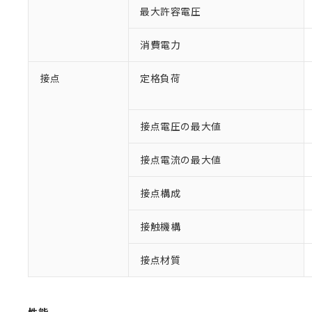
最大許容電圧
消費電力
接点
定格負荷
接点電圧の最大値
※1 対応状況
接点電流の最大値
対応済み：EU
対応予定：EU R
対応予定なし：EU
接点構成
調査・確認中：EU
ご利用条件
非該当品：ライセ
接触機構
※1 中国RoHS
仕入先様の事情に
があります。
以下の条件をお読
「○」：最大均質
接点材質
「×」：最大均質
本サービスは
当社は、これ
*EU RoHS指令（10物
「－」：未確認で
鉛(Pb) 1000ppm以下、
くものです。
う）を輸出ま
記
説明
六価クロム(Cr(Ⅵ)) 1
当社制御機器
などの必要な
フタル酸ビス(2-エチルヘ