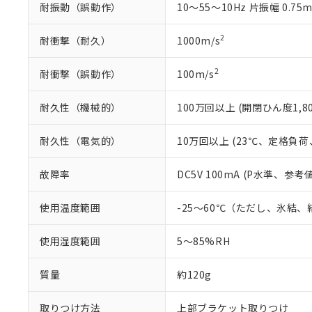
耐振動（誤動作）
10～55～10Hz 片振幅 0.75
2
耐衝撃（耐久）
1000m/s
2
耐衝撃（誤動作）
100m/s
耐久性（機械的）
100万回以上 (開閉ひん度1,80
耐久性（電気的）
10万回以上 (23℃、定格負荷、
故障率
DC5V 100mA (P水準、参考値
使用温度範囲
-25～60℃（ただし、氷結
使用湿度範囲
5～85%RH
質量
約120g
取りつけ方法
上部ブラケット取りつけ