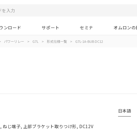
ウンロード
サポート
セミナ
オムロンの
>
パワーリレー
>
G7L
>
形式仕様一覧
>
G7L-1A-BUB DC12
日本語
点, ねじ端子, 上部ブラケット取りつけ形, DC12V