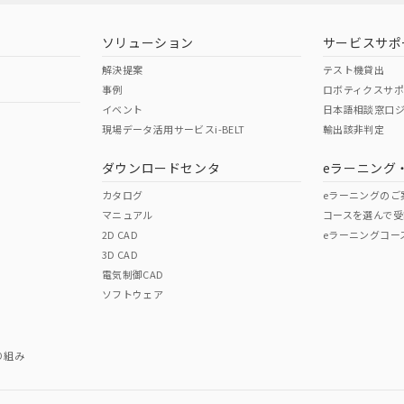
ソリューション
サービスサポ
解決提案
テスト機貸出
事例
ロボティクスサ
イベント
日本語相談窓口
現場データ活用サービスi-BELT
輸出該非判定
I)
PBBs
PBDEs
DBP
ダウンロードセンタ
eラーニング
カタログ
eラーニングのご
マニュアル
コースを選んで受
O
O
O
2D CAD
eラーニングコー
3D CAD
電気制御CAD
在庫等で未対応品が混在する可能性があります。
ソフトウェア
問い合わせください。
この製品のRoHS/REACH対応
り組み