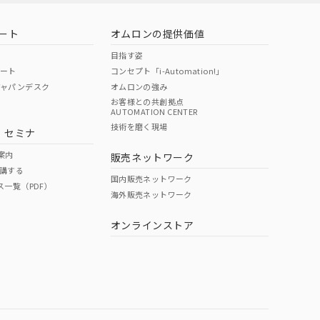
ート
オムロンの提供価値
目指す姿
ポート
コンセプト「i-Automation!」
ジャパンデスク
オムロンの強み
お客様との共創拠点
AUTOMATION CENTER
DIBP
BBP
DEHP
環境保護
技術を磨く現場
・セミナ
使用期限
案内
販売ネットワーク
講する
O
O
O
e
国内販売ネットワーク
ス一覧（PDF）
海外販売ネットワーク
オンラインストア
状況ページへ