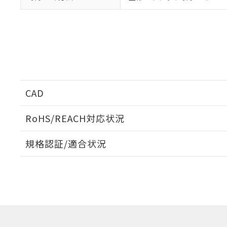
CAD
ログイン/会員登録いただくと、CADデータをダウンロ
RoHS/REACH対応状況
規格認証/適合状況
EU RoHS
注意事項・凡例
G7L-1A-BUB DC12についての規格認証/適合状況につ
は販売店にお問い合わせください。
ダウンロードデータをご利用いただく前に、以下を必ずお読
対応状況
対応予定月
※1
※2
ソフトウェアの使用条件
対応済み