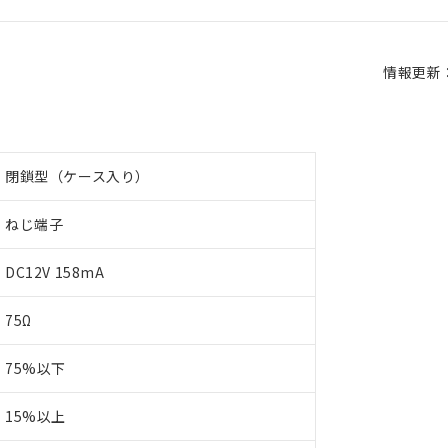
情報更新：2
閉鎖型（ケース入り）
ねじ端子
DC12V 158mA
75Ω
75%以下
15%以上