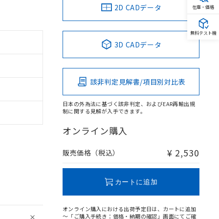
2D CADデータ
在庫・価格
無料テスト機
3D CADデータ
該非判定見解書/項目別対比表
日本の外為法に基づく該非判定、およびEAR再輸出規
制に関する見解が入手できます。
オンライン購入
¥ 2,530
販売価格（税込）
カートに追加
オンライン購入における出荷予定日は、カートに追加
～「ご購入手続き：価格・納期の確認」画面にてご確