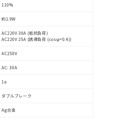
110%
約1.9W
AC220V 30A (抵抗負荷)
AC220V 25A (誘導負荷 (cosφ=0.4))
AC250V
AC: 30A
 RoHS指令（10物質）の非含有に対応した製品が提供可能な商品です
oHS指令（10物質）の非含有に対応した製品に切り替える予定のある
 RoHS指令（10物質）の非含有に非対応の商品で、対応品を出す予
1a
 RoHS指令（10物質）の非含有の対応状況を調査中または確認中の
ンス料など無形物で、有害物質有無と関係のない商品です。
ダブルブレーク
○×表
より、非含有部品としていたものが、含有品と判明した場合などやむ
みいただき、同意のうえご利用ください。
材料含有率が中国RoHSの基準値以下であることを示します。
Ag合金
材料含有率が中国RoHSの基準値を超えていることを示します。
、当社制御機器事業取扱商品の当社在庫状況および標準価格(税抜)
ら貴社製品のうち、外国為替および外国貿易法に定める商品（以下｢
質）：
す。当社販売部門へお問い合わせください。
 水銀(Hg) 1000ppm以下、 カドミウム(Cd) 100ppm以下、
たは国外への提供する場合は、日本国政府の輸出許可(または役務取
000ppm以下、ポリ臭化ビフェニル類(PBB) 1000ppm以下、ポリ臭化ジフェニルエーテル類(P
事業取扱商品の中には、本サービスの対象外となる商品もあること
手続きをとります。
キシル) (DEHP)(別名：DOP) 1000ppm以下、フタル酸ブチルベンジル（BBP） 100