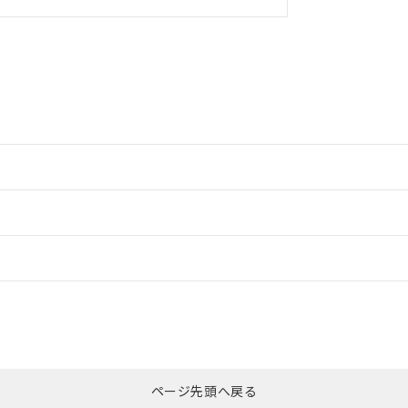
ードすることができます。
情報更新：
ログイン/会員登録
いては、「カスタマーサポートセンタ お客様相談室」または貴社担当オム
みください。
非含有証明書
※3
ページ先頭へ戻る
ダウンロードはこちら