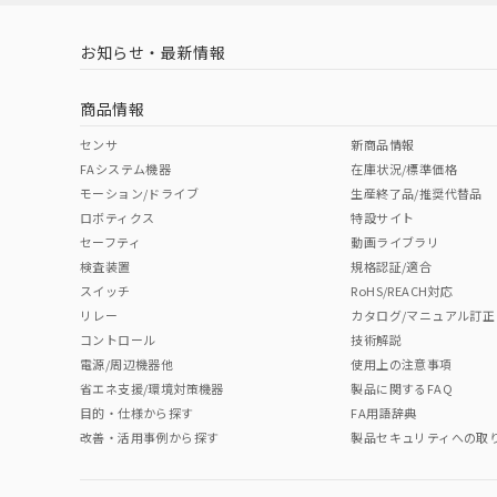
お知らせ・最新情報
中国 RoHS
注意事項・凡例
商品情報
中国 RoHS表
※1 ※2
センサ
新商品情報
FAシステム機器
在庫状況/標準価格
Pb
Hg
Cd
Cr(V
モーション/ドライブ
生産終了品/推奨代替品
ロボティクス
特設サイト
セーフティ
動画ライブラリ
検査装置
規格認証/適合
O
O
O
O
スイッチ
RoHS/REACH対応
リレー
カタログ/マニュアル訂正
コントロール
技術解説
"対応済み"や非含有の記載がされた商品であっても、流通
電源/周辺機器他
使用上の注意事項
非含有品が必要な際は、弊社営業部門もしくは販売店へお
省エネ支援/環境対策機器
製品に関するFAQ
目的・仕様から探す
FA用語辞典
改善・活用事例から探す
製品セキュリティへの取