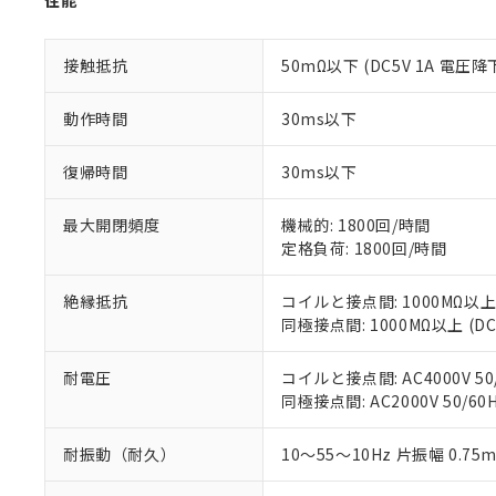
性能
号
*中国RoHS10物質の基準値 
ル（DBP） 1000ppm
在庫状況およ
当社は規制貨
Pb(鉛) :1000ppm、 Hg
但し、RoHS指令で産
のであり、閲
ます。
Cr(Ⅵ)(六価クロム) : 
フタル酸エステル類の４
○
一定数以
DBP(フタル酸ジブチル) :
い。
当社は貴社製
接触抵抗
50mΩ以下 (DC5V 1A 電圧降
DEHP(フタル酸ビス(2-エ
正式な納期状
置等に一切使
当社販売員に
※2 対応予定月
△
一定数に
当社は、貴社
動作時間
30ms以下
オムロン制御
また当社は、
※2 環境保護使
在庫状況およ
部品在庫の切り替
たしません。
－
在庫なし
復帰時間
30ms以下
す。
「ｅ」：有害物質
機器販売
マイパーツ機
「10」：通常の
最大開閉頻度
機械的: 1800回/時間
ている必要が
味します。
空
受注生産
定格負荷: 1800回/時間
お客様が当ウ
※3 非含有証明
「－」：未確認で
白
が、当社の製
さい。
下記の非含有証明
絶縁抵抗
コイルと接点間: 1000MΩ以上
※当社の共同
同極接点間: 1000MΩ以上 (
いる法人を指
EU RoHS指令（
51物質の非含有証
耐電圧
コイルと接点間: AC4000V 50/
※本証明書は発行
同極接点間: AC2000V 50/60H
また、RoHS指
混在することから
耐振動（耐久）
10～55～10Hz 片振幅 0.75
既に当社にて対応
り割愛しておりま