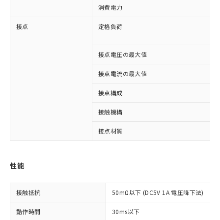
消費電力
接点
定格負荷
接点電圧の最大値
接点電流の最大値
接点構成
接触機構
接点材質
※1 対応状況
対応済み：EU RoHS指令（10物質）の
性能
非含有に対応した製品が提供可能な商品で
す。
対応予定：EU RoHS指令（10物質）の非含
接触抵抗
50mΩ以下 (DC5V 1A 電圧降下法)
ご利用条件
有に対応した製品に切り替える予定のある
商品です。
動作時間
30ms以下
対応予定なし：EU RoHS指令（10物質）の