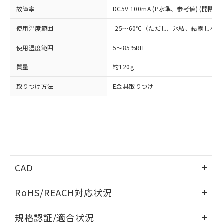
点は「
販売ネットワーク
」をご確認
※2 環境保護使用期限
使用いたしません。
故障率
DC5V 100mA (P水準、参考値) (開閉ひ
たはお客様担当のオムロン制御
ください。
当社は、貴社製品を第三者に販売する
機器販売店・当社販売員にご確
在庫状況および標準価格結果を当社の
※2 対応予定月
「ｅ」：有害物質（10物質）のすべてが基
使用温度範囲
-25～60℃（ただし、氷結、結露しな
場合は、上記1、2および3の内容を当
認ください)
事前の承諾なく第三者に漏洩または開
準値以下であることを示します。
該第三者に通知します。また当社は、
示しないようお願いします。
使用湿度範囲
5～85%RH
部品在庫の切り替え状況などにより、予定
「10」：通常の使用状況下において有害物
販売先および販売に係わる関係者が違
マイパーツ機能（部品リスト作成サー
空
受注生産機種、また在庫状況の
月が前後することがあります。
質が外部に漏えいし、環境に深刻な影響を
法に輸出するおそれがある場合は、取
ビス）をご利用いただくには、I-Web
白
情報を公開していない機種
質量
約120g
及ぼさない年数を意味します。
り引きをいたしません。
メンバーズにご登録されている必要が
「－」：未確認です。当社販売部門へお問
あります。
取りつけ方法
E金具取りつけ
い合わせください。
お客様が当ウェブサイト上で当社にご
※3 非含有証明書ダウンロード
登録された部品リストについて、当社
および当社の共同利用者が、当社の製
下記の非含有証明書をダウンロードするこ
品・サービスに関するお客様との取
とができます。
合意する
キャンセル
引・商談に必要な範囲で利用すること
をご了承ください。
EU RoHS指令（10物質）の非含有証明書
※当社の共同利用者とは、
"個人情報
51物質の非含有証明書（当社基準）
CAD
の共同利用に関して"
の「1.共同利
※本証明書は発行日時点で非含有を証明す
用者の範囲」に記載されている法人を
るもので、過去に遡って非含有を証明する
ログイン/会員登録いただくと、CADデータをダウンロー
指します。
RoHS/REACH対応状況
ものではありません。
ドすることができます。
また、RoHS指令のフタル酸エステル類４
情報更新：2026/7/29
物質の対応では、対応完了までの期間は出
規格認証/適合状況