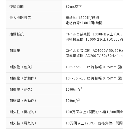
以下の条件をお読みいただき、同意のうえ
非含有に非対応の商品で、対応品を出す予
復帰時間
30ms以下
ご利用ください。
定はありません。
調査・確認中：EU RoHS指令（10物質）の
最大開閉頻度
機械的: 1800回/時間
本サービスは、当社制御機器事業取扱
※1 中国RoHS○×表
定格負荷: 1800回/時間
非含有の対応状況を調査中または確認中の
商品の当社在庫状況および標準価格
商品です。
(税抜)を提供させていただくもので
絶縁抵抗
コイルと接点間: 1000MΩ以上 (DC50
「○」：最大均質材料含有率が中国RoHSの
非該当品：ライセンス料など無形物で、有
す。
同極接点間: 1000MΩ以上 (DC500V
基準値以下であることを示します。
害物質有無と関係のない商品です。
当社制御機器事業取扱商品の中には、
「×」：最大均質材料含有率が中国RoHSの
仕入先様の事情により、非含有部品として
耐電圧
コイルと接点間: AC4000V 50/60Hz 1m
本サービスの対象外となる商品もある
基準値を超えていることを示します。
いたものが、含有品と判明した場合などや
当社は、これら貴社製品のうち、外国
同極接点間: AC2000V 50/60Hz 1min
ことをご了承ください。
「－」：未確認です。当社販売部門へお問
むを得ず変更することがあります。
為替および外国貿易法に定める商品
在庫状況および標準価格照会結果は、
い合わせください。
耐振動（耐久）
10～55～10Hz 片振幅 0.75mm (複振幅
（以下｢規制貨物等」という）を輸出
記載している更新日時点での社内デー
*EU RoHS指令（10物質）：
または国外への提供する場合は、日本
記
タに基づき作成されるものであり、閲
説明
鉛(Pb) 1000ppm以下、 水銀(Hg) 1000ppm以下、 カド
*中国RoHS10物質の基準値 (GB/T26572)：
耐振動（誤動作）
10～55～10Hz 片振幅 0.75mm (複振幅
国政府の輸出許可(または役務取引許
号
覧された時点での実際の在庫および標
ミウム(Cd) 100ppm以下、
Pb(鉛) :1000ppm、 Hg(水銀) : 1000ppm、 Cd(カドミウ
可)を取得するなどの必要な手続きを
六価クロム(Cr(Ⅵ)) 1000ppm以下、ポリ臭化ビフェニル
ム) : 100ppm、
準価格とは異なる場合があることをご
2
耐衝撃（耐久）
1000m/s
類(PBB) 1000ppm以下、ポリ臭化ジフェニルエーテル類
Cr(Ⅵ)(六価クロム) : 1000ppm、 PBBs(ポリ臭化ビフェ
とります。
了承ください。
(PBDE) 1000ppm以下、フタル酸ビス(2-エチルヘキシ
○
一定数以上の在庫あり
ニル類) : 1000ppm、 PBDEs(ポリ臭化ジフェニルエーテ
当社は規制貨物を破棄する場合は、完
ル) (DEHP)(別名：DOP) 1000ppm以下、フタル酸ブチ
正式な納期状況および標準価格はお客
ル類) : 1000ppm、
2
耐衝撃（誤動作）
100m/s
ルベンジル（BBP） 1000ppm以下、フタル酸ジブチル
全に破砕するなど、違法に輸出されな
DBP(フタル酸ジブチル) : 1000ppm、 DIBP(フタル酸ジ
様のお取引先、またはお客様担当のオ
（DBP） 1000ppm以下、フタル酸ジイソブチル
イソブチル) : 1000ppm、 BBP(フタル酸ブチルベンジ
△
一定数には満たないが在庫あり
いよう必要な手段を講じます。
ムロン制御機器販売店・当社販売員に
(DIBP) 1000ppm以下
耐久性（機械的）
100万回以上 (開閉ひん度1,800回/h)
ル) : 1000ppm、
当社は貴社製品を、核兵器、ミサイ
但し、RoHS指令で産業用監視および制御機器に対する
DEHP(フタル酸ビス(2-エチルヘキシル)) : 1000ppm
ご相談ください。
適用除外項目は除く。
ル、化学兵器、生物兵器またはその他
－
在庫なし(最新の在庫状況につ
耐久性（電気的）
10万回以上 (23℃、定格負荷、開閉ひん度
オムロン制御機器販売店や当社販売拠
フタル酸エステル類の４物質については閾値を超える意
武器並びにこれらの製造装置等に一切
いては、お客様のお取引先、ま
図的な使用がないことを確認しています。