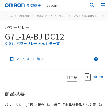
制御機器
Japan
ホーム
>
商品情報
>
商品カテゴリ
>
リレー
>
プリント基板用リレー
>
パワーリレー
G7L-1A-BJ DC12
G7L パワーリレー 形式仕様一覧
マイリストに追加
日本語
PDF出力
商品概要
パワーリレー, 1極, a接点, ねじ端子, E金具装着取りつけ形, 動