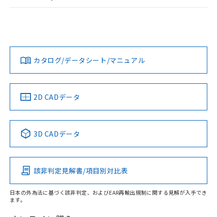
荷製品に未対応品が混在することから備考
ログイン/会員登録
EU RoHS
注意事項・凡例
G7L-1A-BJ DC12についての規格認証/適合状況については、
欄に対応日を記載しておりました。
「カスタマーサポートセンタ お客様相談室」または貴社担当
既に当社にて対応品への在庫切替を完了
オムロン営業員または販売店にお問い合わせください。
していることから、特段のことがない限
対応状況
対応予定月
※1
※2
り、2022年1月12日より割愛しておりま
ダウンロードデータをご利用いただく前に、以下を必ずお読
す。
みください。
お問い合わせ
カタログ/データシート/マニュアル
対応済み
ソフトウェアの使用条件
中国 RoHS
注意事項・凡例
2D CADデータ
中国 RoHS表
※1 ※2
3D CADデータ
Pb
Hg
Cd
Cr(VI)
該非判定見解書/項目別対比表
O
O
O
O
日本の外為法に基づく該非判定、およびEAR再輸出規制に関する見解が入手でき
ます。
"対応済み"や非含有の記載がされた商品であっても、流通