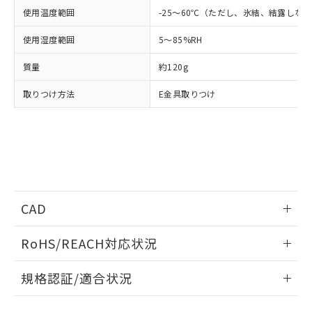
たはお客様担当のオムロン制御
ください。
当社は、貴社製品を第三者に販売する
使用温度範囲
-25～60℃（ただし、氷結、結露しな
機器販売店・当社販売員にご確
在庫状況および標準価格結果を当社の
※2 対応予定月
「ｅ」：有害物質（10物質）のすべてが基
場合は、上記1、2および3の内容を当
認ください)
事前の承諾なく第三者に漏洩または開
準値以下であることを示します。
使用湿度範囲
5～85%RH
該第三者に通知します。また当社は、
示しないようお願いします。
部品在庫の切り替え状況などにより、予定
「10」：通常の使用状況下において有害物
販売先および販売に係わる関係者が違
マイパーツ機能（部品リスト作成サー
空
受注生産機種、また在庫状況の
質量
約120g
月が前後することがあります。
質が外部に漏えいし、環境に深刻な影響を
法に輸出するおそれがある場合は、取
ビス）をご利用いただくには、I-Web
白
情報を公開していない機種
及ぼさない年数を意味します。
り引きをいたしません。
メンバーズにご登録されている必要が
取りつけ方法
E金具取りつけ
「－」：未確認です。当社販売部門へお問
あります。
い合わせください。
お客様が当ウェブサイト上で当社にご
※3 非含有証明書ダウンロード
登録された部品リストについて、当社
および当社の共同利用者が、当社の製
下記の非含有証明書をダウンロードするこ
品・サービスに関するお客様との取
とができます。
合意する
キャンセル
引・商談に必要な範囲で利用すること
をご了承ください。
EU RoHS指令（10物質）の非含有証明書
CAD
※当社の共同利用者とは、
"個人情報
51物質の非含有証明書（当社基準）
の共同利用に関して"
の「1.共同利
※本証明書は発行日時点で非含有を証明す
ログイン/会員登録いただくと、CADデータをダウンロー
用者の範囲」に記載されている法人を
RoHS/REACH対応状況
るもので、過去に遡って非含有を証明する
ドすることができます。
指します。
ものではありません。
情報更新：2026/7/29
また、RoHS指令のフタル酸エステル類４
規格認証/適合状況
物質の対応では、対応完了までの期間は出
ログイン/会員登録
EU RoHS
注意事項・凡例
G7L-1A-BJ AC24についての規格認証/適合状況については、
荷製品に未対応品が混在することから備考