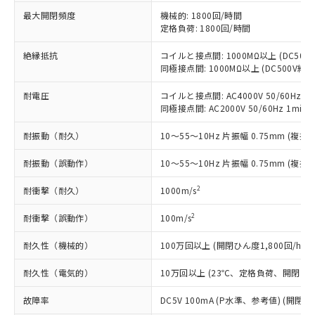
非含有に非対応の商品で、対応品を出す予
ご利用ください。
定はありません。
最大開閉頻度
機械的: 1800回/時間
定格負荷: 1800回/時間
調査・確認中：EU RoHS指令（10物質）の
本サービスは、当社制御機器事業取扱
※1 中国RoHS○×表
非含有の対応状況を調査中または確認中の
商品の当社在庫状況および標準価格
絶縁抵抗
コイルと接点間: 1000MΩ以上 (DC50
商品です。
(税抜)を提供させていただくもので
同極接点間: 1000MΩ以上 (DC500V
「○」：最大均質材料含有率が中国RoHSの
非該当品：ライセンス料など無形物で、有
す。
基準値以下であることを示します。
害物質有無と関係のない商品です。
当社制御機器事業取扱商品の中には、
耐電圧
コイルと接点間: AC4000V 50/60Hz 1m
「×」：最大均質材料含有率が中国RoHSの
仕入先様の事情により、非含有部品として
同極接点間: AC2000V 50/60Hz 1min
本サービスの対象外となる商品もある
基準値を超えていることを示します。
いたものが、含有品と判明した場合などや
当社は、これら貴社製品のうち、外国
ことをご了承ください。
「－」：未確認です。当社販売部門へお問
むを得ず変更することがあります。
為替および外国貿易法に定める商品
耐振動（耐久）
10～55～10Hz 片振幅 0.75mm (複振幅
在庫状況および標準価格照会結果は、
い合わせください。
（以下｢規制貨物等」という）を輸出
記載している更新日時点での社内デー
耐振動（誤動作）
*EU RoHS指令（10物質）：
10～55～10Hz 片振幅 0.75mm (複振幅
または国外への提供する場合は、日本
記
タに基づき作成されるものであり、閲
説明
鉛(Pb) 1000ppm以下、 水銀(Hg) 1000ppm以下、 カド
*中国RoHS10物質の基準値 (GB/T26572)：
国政府の輸出許可(または役務取引許
号
覧された時点での実際の在庫および標
ミウム(Cd) 100ppm以下、
Pb(鉛) :1000ppm、 Hg(水銀) : 1000ppm、 Cd(カドミウ
2
耐衝撃（耐久）
1000m/s
可)を取得するなどの必要な手続きを
六価クロム(Cr(Ⅵ)) 1000ppm以下、ポリ臭化ビフェニル
ム) : 100ppm、
準価格とは異なる場合があることをご
類(PBB) 1000ppm以下、ポリ臭化ジフェニルエーテル類
Cr(Ⅵ)(六価クロム) : 1000ppm、 PBBs(ポリ臭化ビフェ
とります。
了承ください。
(PBDE) 1000ppm以下、フタル酸ビス(2-エチルヘキシ
○
一定数以上の在庫あり
2
耐衝撃（誤動作）
ニル類) : 1000ppm、 PBDEs(ポリ臭化ジフェニルエーテ
100m/s
当社は規制貨物を破棄する場合は、完
ル) (DEHP)(別名：DOP) 1000ppm以下、フタル酸ブチ
正式な納期状況および標準価格はお客
ル類) : 1000ppm、
ルベンジル（BBP） 1000ppm以下、フタル酸ジブチル
全に破砕するなど、違法に輸出されな
DBP(フタル酸ジブチル) : 1000ppm、 DIBP(フタル酸ジ
様のお取引先、またはお客様担当のオ
耐久性（機械的）
100万回以上 (開閉ひん度1,800回/h)
（DBP） 1000ppm以下、フタル酸ジイソブチル
イソブチル) : 1000ppm、 BBP(フタル酸ブチルベンジ
△
一定数には満たないが在庫あり
いよう必要な手段を講じます。
ムロン制御機器販売店・当社販売員に
(DIBP) 1000ppm以下
ル) : 1000ppm、
当社は貴社製品を、核兵器、ミサイ
但し、RoHS指令で産業用監視および制御機器に対する
DEHP(フタル酸ビス(2-エチルヘキシル)) : 1000ppm
ご相談ください。
耐久性（電気的）
10万回以上 (23℃、定格負荷、開閉ひん度
適用除外項目は除く。
ル、化学兵器、生物兵器またはその他
－
在庫なし(最新の在庫状況につ
オムロン制御機器販売店や当社販売拠
フタル酸エステル類の４物質については閾値を超える意
武器並びにこれらの製造装置等に一切
いては、お客様のお取引先、ま
故障率
図的な使用がないことを確認しています。
DC5V 100mA (P水準、参考値) (開閉ひ
点は「
販売ネットワーク
」をご確認
※2 環境保護使用期限
使用いたしません。