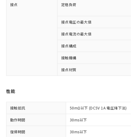
接点
定格負荷
接点電圧の最大値
接点電流の最大値
接点構成
接触機構
接点材質
※1 対応状況
性能
対応済み：EU RoHS指令（10物質）の
非含有に対応した製品が提供可能な商品で
す。
接触抵抗
50mΩ以下 (DC5V 1A 電圧降下法)
対応予定：EU RoHS指令（10物質）の非含
ご利用条件
有に対応した製品に切り替える予定のある
動作時間
30ms以下
商品です。
対応予定なし：EU RoHS指令（10物質）の
復帰時間
30ms以下
以下の条件をお読みいただき、同意のうえ