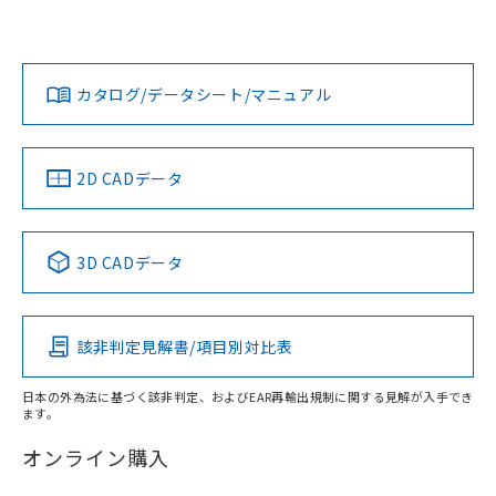
「カスタマーサポートセンタ お客様相談室」または貴社担当
欄に対応日を記載しておりました。
オムロン営業員または販売店にお問い合わせください。
既に当社にて対応品への在庫切替を完了
対応状況
対応予定月
※1
※2
していることから、特段のことがない限
ダウンロードデータをご利用いただく前に、以下を必ずお読
り、2022年1月12日より割愛しておりま
みください。
お問い合わせ
カタログ/データシート/マニュアル
対応済み
す。
ソフトウェアの使用条件
中国 RoHS
注意事項・凡例
2D CADデータ
中国 RoHS表
※1 ※2
3D CADデータ
Pb
Hg
Cd
Cr(VI)
該非判定見解書/項目別対比表
X
O
O
O
日本の外為法に基づく該非判定、およびEAR再輸出規制に関する見解が入手でき
ます。
"対応済み"や非含有の記載がされた商品であっても、流通
在庫等で未対応品が混在する可能性があります。
オンライン購入
非含有品が必要な際は、弊社営業部門もしくは販売店へお