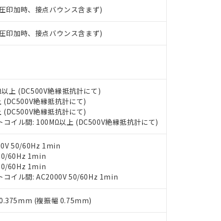
び標準価格結果を当社の事前の承諾なく第三者に漏洩または開示し
え状況などにより、予定月が前後することがあります。
作電圧印加時、接点バウンス含まず)
(最新の在庫状況については、お客様のお取引先、またはお客様担当
（10物質）のすべてが基準値以下であることを示します。
店・当社販売員にご確認ください)
能（部品リスト作成サービス）をご利用いただくには、I-Webメン
使用状況下において有害物質が外部に漏えいし、環境に深刻な影響を
作電圧印加時、接点バウンス含まず)
あります。
機種、また在庫状況の情報を公開していない機種
ェブサイト上で当社にご登録された部品リストについて、当社およ
書ダウンロード
す。当社販売部門へお問い合わせください。
品・サービスに関するお客様との取引・商談に必要な範囲で利用す
合意する
キャンセル
書をダウンロードすることができます。
利用者とは、
"個人情報の共同利用に関して"
の「1.共同利用者の
します。
Ω以上 (DC500V絶縁抵抗計にて)
10物質）の非含有証明書
上 (DC500V絶縁抵抗計にて)
明書（当社基準）
上 (DC500V絶縁抵抗計にて)
日時点で非含有を証明するもので、過去に遡って非含有を証明するも
イル間: 100MΩ以上 (DC500V絶縁抵抗計にて)
令のフタル酸エステル類４物質の対応では、対応完了までの期間は出
備考欄に対応日を記載しておりました。
品への在庫切替を完了していることから、特段のことがない限り、20
 50/60Hz 1min
す。
0/60Hz 1min
0/60Hz 1min
間: AC2000V 50/60Hz 1min
0.375mm (複振幅 0.75mm)