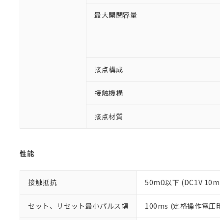
最大開閉容量
※1 対応状況
対応済み：EU
対応予定：EU R
接点構成
対応予定なし：EU
調査・確認中：EU
ご利用条件
接触機構
非該当品：ライセ
※1 中国RoHS
仕入先様の事情に
があります。
以下の条件をお読
接点材質
「○」：最大均質
「×」：最大均質
本サービスは
当社は、これ
*EU RoHS指令（10物
「－」：未確認で
鉛(Pb) 1000ppm以下、
くものです。
う）を輸出ま
記
説明
六価クロム(Cr(Ⅵ)) 1
性能
当社制御機器
などの必要な
フタル酸ビス(2-エチルヘ
号
*中国RoHS10物質の基準値 
ル（DBP） 1000ppm
在庫状況およ
当社は規制貨
Pb(鉛) :1000ppm、 Hg
但し、RoHS指令で産
のであり、閲
ます。
Cr(Ⅵ)(六価クロム) : 
フタル酸エステル類の４
接触抵抗
50mΩ以下 (DC1V 10
○
一定数以
DBP(フタル酸ジブチル) :
い。
当社は貴社製
DEHP(フタル酸ビス(2-エ
正式な納期状
置等に一切使
セット、リセット最小パルス幅
100ms (定格操作電
当社販売員に
※2 対応予定月
△
一定数に
当社は、貴社
オムロン制御
また当社は、
※2 環境保護使