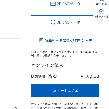
2D CADデータ
在庫・価格
無料テスト機
3D CADデータ
該非判定見解書/項目別対比表
日本の外為法に基づく該非判定、およびEAR再輸出規
制に関する見解が入手できます。
オンライン購入
¥ 10,830
販売価格（税込）
カートに追加
オンライン購入における出荷予定日は、カートに追加
～「ご購入手続き：価格・納期の確認」画面にてご確