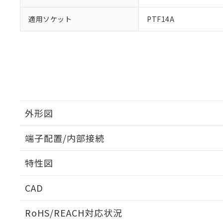
適用ソケット
PTF14A
外形図
端子配置/内部接続
外形図
特性図
端子配置/内部接続
CAD
電気的寿命曲線
ログイン/会員登録いただくと、CADデータをダウンロ
RoHS/REACH対応状況