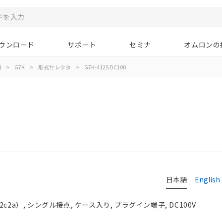
ウンロード
サポート
セミナ
オムロンの
用
>
G7K
>
形式セレクタ
>
G7K-412S DC100
日本語
English
c2a）, シングル接点, ケース入り, プラグイン端子, DC100V