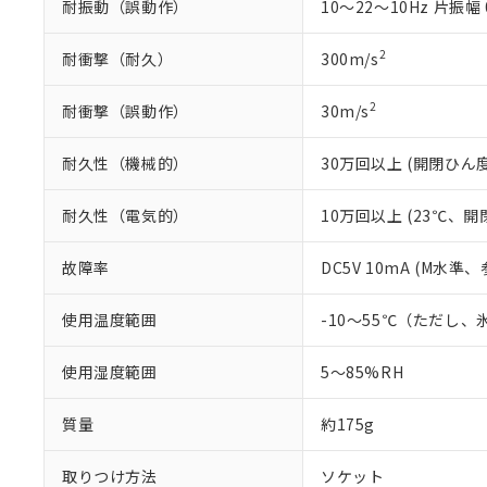
耐振動（誤動作）
10～22～10Hz 片振幅 
2
耐衝撃（耐久）
300m/s
2
耐衝撃（誤動作）
30m/s
耐久性（機械的）
30万回以上 (開閉ひん度1
耐久性（電気的）
10万回以上 (23℃、開閉
故障率
DC5V 10mA (M水準
使用温度範囲
-10～55℃（ただし
使用湿度範囲
5～85%RH
質量
約175g
取りつけ方法
ソケット