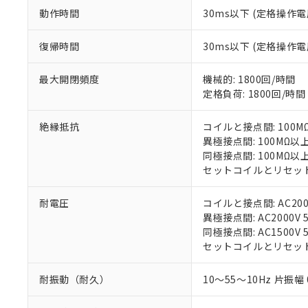
在庫状況およ
部品在庫の切り替
たしません。
動作時間
30ms以下 (定格操
－
在庫なし
す。
「ｅ」：有害物質
機器販売
マイパーツ機
「10」：通常の
復帰時間
30ms以下 (定格操
ている必要が
味します。
空
受注生産
お客様が当ウ
※3 非含有証明
「－」：未確認で
白
最大開閉頻度
機械的: 1800回/時間
が、当社の製
定格負荷: 1800回/時間
さい。
下記の非含有証明
※当社の共同
いる法人を指
絶縁抵抗
コイルと接点間: 100M
EU RoHS指令（
異極接点間: 100MΩ以
51物質の非含有証
同極接点間: 100MΩ以
※本証明書は発行
セットコイルとリセットコ
また、RoHS指
混在することから
既に当社にて対応
耐電圧
コイルと接点間: AC2000V
り割愛しておりま
異極接点間: AC2000V 5
同極接点間: AC1500V 5
セットコイルとリセットコイル
耐振動（耐久）
10～55～10Hz 片振幅 