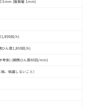
0.5mm (複振幅 1mm)
,800回/h)
ひん度1,800回/h)
、参考値) (開閉ひん度60回/min)
、氷結、結露しないこと）