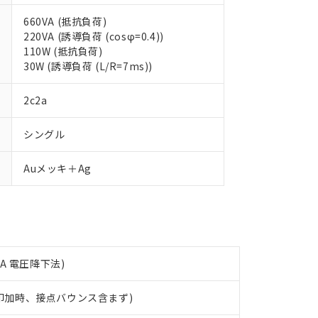
660VA (抵抗負荷)
220VA (誘導負荷 (cosφ=0.4))
110W (抵抗負荷)
30W (誘導負荷 (L/R=7ms))
 RoHS指令（10物質）の非含有に対応した製品が提供可能な商品です
oHS指令（10物質）の非含有に対応した製品に切り替える予定のある
2c2a
 RoHS指令（10物質）の非含有に非対応の商品で、対応品を出す予
 RoHS指令（10物質）の非含有の対応状況を調査中または確認中の
ンス料など無形物で、有害物質有無と関係のない商品です。
シングル
○×表
より、非含有部品としていたものが、含有品と判明した場合などやむ
みいただき、同意のうえご利用ください。
Auメッキ＋Ag
材料含有率が中国RoHSの基準値以下であることを示します。
材料含有率が中国RoHSの基準値を超えていることを示します。
、当社制御機器事業取扱商品の当社在庫状況および標準価格(税抜)
ら貴社製品のうち、外国為替および外国貿易法に定める商品（以下｢
質）：
す。当社販売部門へお問い合わせください。
 水銀(Hg) 1000ppm以下、 カドミウム(Cd) 100ppm以下、
たは国外への提供する場合は、日本国政府の輸出許可(または役務取
000ppm以下、ポリ臭化ビフェニル類(PBB) 1000ppm以下、ポリ臭化ジフェニルエーテル類(P
事業取扱商品の中には、本サービスの対象外となる商品もあること
手続きをとります。
キシル) (DEHP)(別名：DOP) 1000ppm以下、フタル酸ブチルベンジル（BBP） 100
(GB/T26572)：
以下、フタル酸ジイソブチル (DIBP) 1000ppm以下
び標準価格照会結果は、記載している更新日時点での社内データに
物を破棄する場合は、完全に破砕するなど、違法に輸出されないよ
(水銀) : 1000ppm、 Cd(カドミウム) : 100ppm、
業用監視および制御機器に対する適用除外項目は除く。
覧された時点での実際の在庫および標準価格とは異なる場合がある
1000ppm、 PBBs(ポリ臭化ビフェニル類) : 1000ppm、 PBDEs(ポリ臭化ジフェニルエーテル類
物質については閾値を超える意図的な使用がないことを確認しています。
mA 電圧降下法)
上の在庫あり
 1000ppm、 DIBP(フタル酸ジイソブチル) : 1000ppm、 BBP(フタル酸ブチルベンジル) :
品を、核兵器、ミサイル、化学兵器、生物兵器またはその他武器並
チルヘキシル)) : 1000ppm
況および標準価格はお客様のお取引先、またはお客様担当のオムロ
用いたしません。
圧印加時、接点バウンス含まず)
ご相談ください。
は満たないが在庫あり
製品を第三者に販売する場合は、上記1、2および3の内容を当該第
機器販売店や当社販売拠点は「
販売ネットワーク
」をご確認くだ
販売先および販売に係わる関係者が違法に輸出するおそれがある場
用期限