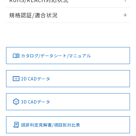
ドすることができます。
情報更新：2026/7/29
規格認証/適合状況
ログイン/会員登録
EU RoHS
注意事項・凡例
UL認証
CSA認証
CEマーキング
Yes
Yes
N/A
対応状況
対応予定月
※1
※2
ダウンロードデータをご利用いただく前に、以下を必ずお読
取りつけ穴加工図
みください。
カタログ/データシート/マニュアル
対応済み
ソフトウェアの使用条件
LR型式承認
DNV型式承認
BV型式承認
KR型式承
（イギリス
（ノルウェー
（フランス
（韓国
船舶規格）
船舶規格）
船舶規格）
船舶規格
中国 RoHS
注意事項・凡例
2D CADデータ
No
No
No
No
中国 RoHS表
※1 ※2
3D CADデータ
この製品の規格認証/適合状況ページへ
Pb
Hg
Cd
Cr(VI)
その他の認証はこちらのページからご検索ください
該非判定見解書/項目別対比表
O
O
O
O