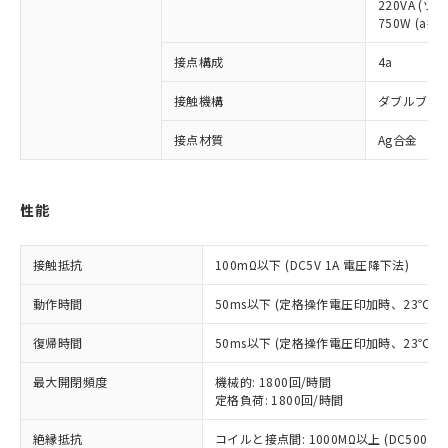
220VA (ツ
750W (a接
接点構成
4a
※1 対応状況
接触機構
ダブルブレ
対応済み：EU RoHS指令（10物質）の
接点材質
Ag合金
非含有に対応した製品が提供可能な商品で
す。
対応予定：EU RoHS指令（10物質）の非含
ご利用条件
性能
有に対応した製品に切り替える予定のある
商品です。
対応予定なし：EU RoHS指令（10物質）の
接触抵抗
100mΩ以下 (DC5V 1A 電圧降下法)
以下の条件をお読みいただき、同意のうえ
非含有に非対応の商品で、対応品を出す予
ご利用ください。
定はありません。
動作時間
50ms以下 (定格操作電圧印加時、23℃
調査・確認中：EU RoHS指令（10物質）の
本サービスは、当社制御機器事業取扱
※1 中国RoHS○×表
非含有の対応状況を調査中または確認中の
復帰時間
50ms以下 (定格操作電圧印加時、23℃
商品の当社在庫状況および標準価格
商品です。
(税抜)を提供させていただくもので
「○」：最大均質材料含有率が中国RoHSの
非該当品：ライセンス料など無形物で、有
最大開閉頻度
機械的: 1800回/時間
す。
基準値以下であることを示します。
害物質有無と関係のない商品です。
定格負荷: 1800回/時間
当社制御機器事業取扱商品の中には、
「×」：最大均質材料含有率が中国RoHSの
仕入先様の事情により、非含有部品として
本サービスの対象外となる商品もある
基準値を超えていることを示します。
絶縁抵抗
コイルと接点間: 1000MΩ以上 (DC500
いたものが、含有品と判明した場合などや
当社は、これら貴社製品のうち、外国