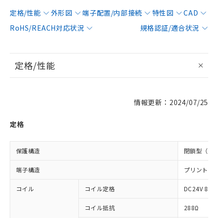
定格/性能
外形図
端子配置/内部接続
特性図
CAD
RoHS/REACH対応状況
規格認証/適合状況
定格/性能
情報更新：2024/07/25
定格
保護構造
閉鎖型（ケ
端子構造
プリント基
コイル
コイル定格
DC24V 83m
コイル抵抗
288Ω