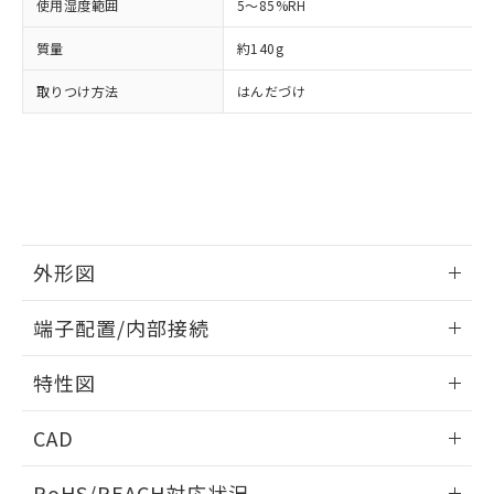
使用湿度範囲
5～85%RH
※3 非含有証明書ダウンロード
登録された部品リストについて、当社
および当社の共同利用者が、当社の製
質量
約140g
下記の非含有証明書をダウンロードするこ
品・サービスに関するお客様との取
とができます。
合意する
キャンセル
引・商談に必要な範囲で利用すること
取りつけ方法
はんだづけ
をご了承ください。
EU RoHS指令（10物質）の非含有証明書
※当社の共同利用者とは、
"個人情報
51物質の非含有証明書（当社基準）
の共同利用に関して"
の「1.共同利
※本証明書は発行日時点で非含有を証明す
用者の範囲」に記載されている法人を
るもので、過去に遡って非含有を証明する
指します。
ものではありません。
また、RoHS指令のフタル酸エステル類４
物質の対応では、対応完了までの期間は出
外形図
荷製品に未対応品が混在することから備考
欄に対応日を記載しておりました。
情報更新：2024/07/25
端子配置/内部接続
既に当社にて対応品への在庫切替を完了
していることから、特段のことがない限
外形図
情報更新：2024/07/25
特性図
り、2022年1月12日より割愛しておりま
す。
端子配置/内部接続
情報更新：2024/07/25
CAD
電気的寿命曲線
ログイン/会員登録いただくと、CADデータをダウンロー
RoHS/REACH対応状況