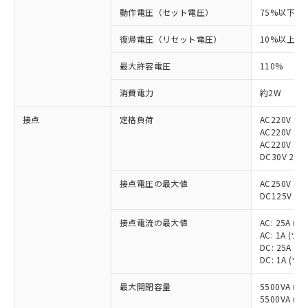
動作電圧（セット電圧）
75%以下
復帰電圧（リセット電圧）
10%以上
最大許容電圧
110%
消費電力
約2W
接点
定格負荷
AC220V 2
AC220V 25
AC220V 1A
DC30V 25
接点電圧の最大値
AC250V
DC125V
接点電流の最大値
AC: 25A (a
AC: 1A (
DC: 25A (a
DC: 1A (
最大開閉容量
5500VA (
5500VA (a