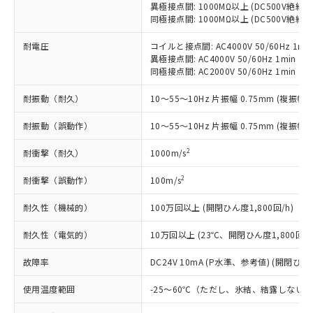
ことをご了承ください。
異極接点間: 1000MΩ以上 (DC500V絶縁
「－」：未確認です。当社販売部門へお問
むを得ず変更することがあります。
為替および外国貿易法に定める商品
在庫状況および標準価格照会結果は、
同極接点間: 1000MΩ以上 (DC500V絶縁
い合わせください。
（以下｢規制貨物等」という）を輸出
記載している更新日時点での社内デー
*EU RoHS指令（10物質）：
または国外への提供する場合は、日本
記
タに基づき作成されるものであり、閲
説明
耐電圧
コイルと接点間: AC4000V 50/60Hz 1mi
鉛(Pb) 1000ppm以下、 水銀(Hg) 1000ppm以下、 カド
*中国RoHS10物質の基準値 (GB/T26572)：
国政府の輸出許可(または役務取引許
異極接点間: AC4000V 50/60Hz 1min
号
覧された時点での実際の在庫および標
ミウム(Cd) 100ppm以下、
Pb(鉛) :1000ppm、 Hg(水銀) : 1000ppm、 Cd(カドミウ
可)を取得するなどの必要な手続きを
六価クロム(Cr(Ⅵ)) 1000ppm以下、ポリ臭化ビフェニル
同極接点間: AC2000V 50/60Hz 1min
ム) : 100ppm、
準価格とは異なる場合があることをご
類(PBB) 1000ppm以下、ポリ臭化ジフェニルエーテル類
Cr(Ⅵ)(六価クロム) : 1000ppm、 PBBs(ポリ臭化ビフェ
とります。
了承ください。
(PBDE) 1000ppm以下、フタル酸ビス(2-エチルヘキシ
○
一定数以上の在庫あり
ニル類) : 1000ppm、 PBDEs(ポリ臭化ジフェニルエーテ
耐振動（耐久）
10～55～10Hz 片振幅 0.75mm (複振幅 1
当社は規制貨物を破棄する場合は、完
ル) (DEHP)(別名：DOP) 1000ppm以下、フタル酸ブチ
正式な納期状況および標準価格はお客
ル類) : 1000ppm、
ルベンジル（BBP） 1000ppm以下、フタル酸ジブチル
全に破砕するなど、違法に輸出されな
DBP(フタル酸ジブチル) : 1000ppm、 DIBP(フタル酸ジ
様のお取引先、またはお客様担当のオ
（DBP） 1000ppm以下、フタル酸ジイソブチル
耐振動（誤動作）
イソブチル) : 1000ppm、 BBP(フタル酸ブチルベンジ
10～55～10Hz 片振幅 0.75mm (複振幅 1
△
一定数には満たないが在庫あり
いよう必要な手段を講じます。
ムロン制御機器販売店・当社販売員に
(DIBP) 1000ppm以下
ル) : 1000ppm、
当社は貴社製品を、核兵器、ミサイ
但し、RoHS指令で産業用監視および制御機器に対する
DEHP(フタル酸ビス(2-エチルヘキシル)) : 1000ppm
ご相談ください。
2
耐衝撃（耐久）
1000m/s
適用除外項目は除く。
ル、化学兵器、生物兵器またはその他
－
在庫なし(最新の在庫状況につ
オムロン制御機器販売店や当社販売拠
フタル酸エステル類の４物質については閾値を超える意
武器並びにこれらの製造装置等に一切
いては、お客様のお取引先、ま
図的な使用がないことを確認しています。
点は「
販売ネットワーク
」をご確認
2
耐衝撃（誤動作）
100m/s
※2 環境保護使用期限
使用いたしません。
たはお客様担当のオムロン制御
ください。
当社は、貴社製品を第三者に販売する
機器販売店・当社販売員にご確
在庫状況および標準価格結果を当社の
耐久性（機械的）
100万回以上 (開閉ひん度1,800回/h)
※2 対応予定月
「ｅ」：有害物質（10物質）のすべてが基
場合は、上記1、2および3の内容を当
認ください)
事前の承諾なく第三者に漏洩または開
準値以下であることを示します。
該第三者に通知します。また当社は、
耐久性（電気的）
10万回以上 (23℃、開閉ひん度1,800回/h
示しないようお願いします。
部品在庫の切り替え状況などにより、予定
「10」：通常の使用状況下において有害物
販売先および販売に係わる関係者が違
マイパーツ機能（部品リスト作成サー
空
受注生産機種、また在庫状況の
月が前後することがあります。
質が外部に漏えいし、環境に深刻な影響を
法に輸出するおそれがある場合は、取
故障率
DC24V 10mA (P水準、参考値) (開閉ひん度
ビス）をご利用いただくには、I-Web
白
情報を公開していない機種
及ぼさない年数を意味します。
り引きをいたしません。
メンバーズにご登録されている必要が
「－」：未確認です。当社販売部門へお問
使用温度範囲
-25～60℃（ただし、氷結、結露しない
あります。
い合わせください。
お客様が当ウェブサイト上で当社にご