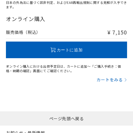
日本の外為法に基づく該非判定、およびEAR再輸出規制に関する見解が入手でき
ます。
"対応済み"や非含有の記載がされた商品であっても、流通
在庫等で未対応品が混在する可能性があります。
オンライン購入
非含有品が必要な際は、弊社営業部門もしくは販売店へお
問い合わせください。
¥ 7,150
販売価格（税込）
この製品のRoHS/REACH対応状況ページへ
カートに追加
オンライン購入における出荷予定日は、カートに追加～「ご購入手続き：価
格・納期の確認」画面にてご確認ください。
カートをみる
ページ先頭へ戻る
お知らせ・最新情報