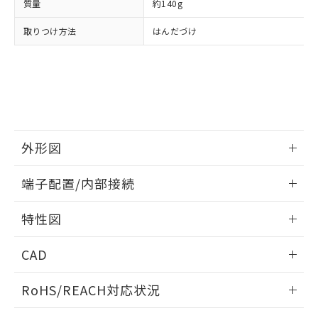
質量
約140g
および当社の共同利用者が、当社の製
下記の非含有証明書をダウンロードするこ
品・サービスに関するお客様との取
取りつけ方法
はんだづけ
とができます。
合意する
キャンセル
引・商談に必要な範囲で利用すること
をご了承ください。
EU RoHS指令（10物質）の非含有証明書
※当社の共同利用者とは、
"個人情報
51物質の非含有証明書（当社基準）
の共同利用に関して"
の「1.共同利
※本証明書は発行日時点で非含有を証明す
用者の範囲」に記載されている法人を
るもので、過去に遡って非含有を証明する
指します。
ものではありません。
また、RoHS指令のフタル酸エステル類４
外形図
物質の対応では、対応完了までの期間は出
荷製品に未対応品が混在することから備考
情報更新：2024/07/25
端子配置/内部接続
欄に対応日を記載しておりました。
既に当社にて対応品への在庫切替を完了
外形図
情報更新：2024/07/25
していることから、特段のことがない限
特性図
り、2022年1月12日より割愛しておりま
端子配置/内部接続
情報更新：2024/07/25
す。
CAD
電気的寿命曲線
ログイン/会員登録いただくと、CADデータをダウンロー
RoHS/REACH対応状況
ドすることができます。
情報更新：2026/7/29