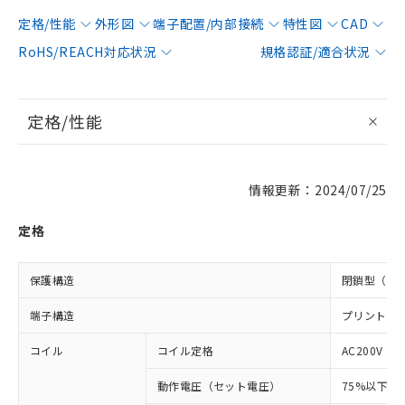
定格/性能
外形図
端子配置/内部接続
特性図
CAD
RoHS/REACH対応状況
規格認証/適合状況
定格/性能
情報更新：2024/07/25
定格
保護構造
閉鎖型（ケ
端子構造
プリント基
コイル
コイル定格
AC200V 9～
動作電圧（セット電圧）
75%以下