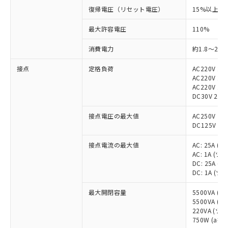
復帰電圧（リセット電圧）
15%以上
最大許容電圧
110%
消費電力
約1.8～2.6V
接点
定格負荷
AC220V 2
AC220V 25
AC220V 1A
DC30V 25
接点電圧の最大値
AC250V
DC125V
接点電流の最大値
AC: 25A (a
AC: 1A (
DC: 25A (a
DC: 1A (
最大開閉容量
5500VA (
5500VA (a
220VA (ツ
750W (a接