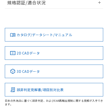
規格認証/適合状況
ログイン/会員登録
EU RoHS
注意事項・凡例
UL認証
CSA認証
CEマーキング
Yes
Yes
N/A
対応状況
対応予定月
※1
※2
ダウンロードデータをご利用いただく前に、以下を必ずお読
取りつけ穴加工図
みください。
カタログ/データシート/マニュアル
対応済み
ソフトウェアの使用条件
LR型式承認
DNV型式承認
BV型式承認
KR型式承
（イギリス
（ノルウェー
（フランス
（韓国
船舶規格）
船舶規格）
船舶規格）
船舶規格
中国 RoHS
注意事項・凡例
2D CADデータ
No
No
No
No
中国 RoHS表
※1 ※2
3D CADデータ
この製品の規格認証/適合状況ページへ
Pb
Hg
Cd
Cr(VI)
その他の認証はこちらのページからご検索ください
該非判定見解書/項目別対比表
X
O
O
O
日本の外為法に基づく該非判定、およびEAR再輸出規制に関する見解が入手でき
ます。
"対応済み"や非含有の記載がされた商品であっても、流通