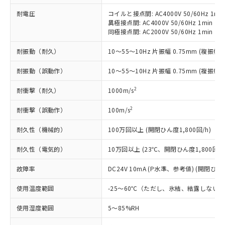
在庫状況および標準価格照会結果は、
い合わせください。
（以下｢規制貨物等」という）を輸出
記載している更新日時点での社内デー
耐電圧
コイルと接点間: AC4000V 50/60Hz 1mi
*EU RoHS指令（10物質）：
または国外への提供する場合は、日本
異極接点間: AC4000V 50/60Hz 1min
記
タに基づき作成されるものであり、閲
説明
鉛(Pb) 1000ppm以下、 水銀(Hg) 1000ppm以下、 カド
*中国RoHS10物質の基準値 (GB/T26572)：
国政府の輸出許可(または役務取引許
同極接点間: AC2000V 50/60Hz 1min
号
覧された時点での実際の在庫および標
ミウム(Cd) 100ppm以下、
Pb(鉛) :1000ppm、 Hg(水銀) : 1000ppm、 Cd(カドミウ
可)を取得するなどの必要な手続きを
六価クロム(Cr(Ⅵ)) 1000ppm以下、ポリ臭化ビフェニル
ム) : 100ppm、
準価格とは異なる場合があることをご
類(PBB) 1000ppm以下、ポリ臭化ジフェニルエーテル類
Cr(Ⅵ)(六価クロム) : 1000ppm、 PBBs(ポリ臭化ビフェ
耐振動（耐久）
10～55～10Hz 片振幅 0.75mm (複振幅 1
とります。
了承ください。
(PBDE) 1000ppm以下、フタル酸ビス(2-エチルヘキシ
○
一定数以上の在庫あり
ニル類) : 1000ppm、 PBDEs(ポリ臭化ジフェニルエーテ
当社は規制貨物を破棄する場合は、完
ル) (DEHP)(別名：DOP) 1000ppm以下、フタル酸ブチ
正式な納期状況および標準価格はお客
ル類) : 1000ppm、
耐振動（誤動作）
10～55～10Hz 片振幅 0.75mm (複振幅 1
ルベンジル（BBP） 1000ppm以下、フタル酸ジブチル
全に破砕するなど、違法に輸出されな
DBP(フタル酸ジブチル) : 1000ppm、 DIBP(フタル酸ジ
様のお取引先、またはお客様担当のオ
（DBP） 1000ppm以下、フタル酸ジイソブチル
イソブチル) : 1000ppm、 BBP(フタル酸ブチルベンジ
△
一定数には満たないが在庫あり
いよう必要な手段を講じます。
ムロン制御機器販売店・当社販売員に
(DIBP) 1000ppm以下
ル) : 1000ppm、
2
耐衝撃（耐久）
1000m/s
当社は貴社製品を、核兵器、ミサイ
但し、RoHS指令で産業用監視および制御機器に対する
DEHP(フタル酸ビス(2-エチルヘキシル)) : 1000ppm
ご相談ください。
適用除外項目は除く。
ル、化学兵器、生物兵器またはその他
－
在庫なし(最新の在庫状況につ
オムロン制御機器販売店や当社販売拠
フタル酸エステル類の４物質については閾値を超える意
2
耐衝撃（誤動作）
100m/s
武器並びにこれらの製造装置等に一切
いては、お客様のお取引先、ま
図的な使用がないことを確認しています。
点は「
販売ネットワーク
」をご確認
※2 環境保護使用期限
使用いたしません。
たはお客様担当のオムロン制御
ください。
耐久性（機械的）
100万回以上 (開閉ひん度1,800回/h)
当社は、貴社製品を第三者に販売する
機器販売店・当社販売員にご確
在庫状況および標準価格結果を当社の
※2 対応予定月
「ｅ」：有害物質（10物質）のすべてが基
場合は、上記1、2および3の内容を当
認ください)
耐久性（電気的）
10万回以上 (23℃、開閉ひん度1,800回/h
事前の承諾なく第三者に漏洩または開
準値以下であることを示します。
該第三者に通知します。また当社は、
示しないようお願いします。
部品在庫の切り替え状況などにより、予定
「10」：通常の使用状況下において有害物
販売先および販売に係わる関係者が違
故障率
DC24V 10mA (P水準、参考値) (開閉ひん度
マイパーツ機能（部品リスト作成サー
空
受注生産機種、また在庫状況の
月が前後することがあります。
質が外部に漏えいし、環境に深刻な影響を
法に輸出するおそれがある場合は、取
ビス）をご利用いただくには、I-Web
白
情報を公開していない機種
及ぼさない年数を意味します。
使用温度範囲
-25～60℃（ただし、氷結、結露しない
り引きをいたしません。
メンバーズにご登録されている必要が
「－」：未確認です。当社販売部門へお問
あります。
使用湿度範囲
5～85%RH
い合わせください。
お客様が当ウェブサイト上で当社にご
※3 非含有証明書ダウンロード
登録された部品リストについて、当社