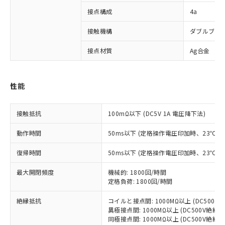
接点構成
4a
※1 対応状況
接触機構
ダブルブレ
接点材質
Ag合金
対応済み：EU RoHS指令（10物質）の
非含有に対応した製品が提供可能な商品で
す。
対応予定：EU RoHS指令（10物質）の非含
性能
ご利用条件
有に対応した製品に切り替える予定のある
商品です。
接触抵抗
100mΩ以下 (DC5V 1A 電圧降下法)
対応予定なし：EU RoHS指令（10物質）の
以下の条件をお読みいただき、同意のうえ
非含有に非対応の商品で、対応品を出す予
動作時間
50ms以下 (定格操作電圧印加時、23℃
ご利用ください。
定はありません。
調査・確認中：EU RoHS指令（10物質）の
復帰時間
50ms以下 (定格操作電圧印加時、23℃
本サービスは、当社制御機器事業取扱
※1 中国RoHS○×表
非含有の対応状況を調査中または確認中の
商品の当社在庫状況および標準価格
商品です。
最大開閉頻度
機械的: 1800回/時間
(税抜)を提供させていただくもので
「○」：最大均質材料含有率が中国RoHSの
非該当品：ライセンス料など無形物で、有
定格負荷: 1800回/時間
す。
基準値以下であることを示します。
害物質有無と関係のない商品です。
当社制御機器事業取扱商品の中には、
「×」：最大均質材料含有率が中国RoHSの
仕入先様の事情により、非含有部品として
絶縁抵抗
コイルと接点間: 1000MΩ以上 (DC500
本サービスの対象外となる商品もある
基準値を超えていることを示します。
異極接点間: 1000MΩ以上 (DC500V絶縁
いたものが、含有品と判明した場合などや
当社は、これら貴社製品のうち、外国
ことをご了承ください。
同極接点間: 1000MΩ以上 (DC500V絶縁
「－」：未確認です。当社販売部門へお問
むを得ず変更することがあります。
為替および外国貿易法に定める商品