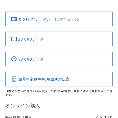
Yes
Yes
Yes
対応状況
対応予定月
※1
※2
ダウンロードデータをご利用いただく前に、以下を必ずお読
みください。
カタログ/データシート/マニュアル
対応済み
ソフトウェアの使用条件
LR型式承認
DNV型式承認
BV型式承認
KR型式承
（イギリス
（ノルウェー
（フランス
（韓国
取りつけ穴加工図
船舶規格）
船舶規格）
船舶規格）
船舶規格
中国 RoHS
注意事項・凡例
2D CADデータ
No
No
No
No
中国 RoHS表
※1 ※2
3D CADデータ
この製品の規格認証/適合状況ページへ
Pb
Hg
Cd
Cr(VI)
その他の認証はこちらのページからご検索ください
該非判定見解書/項目別対比表
X
O
O
O
日本の外為法に基づく該非判定、およびEAR再輸出規制に関する見解が入手でき
ます。
"対応済み"や非含有の記載がされた商品であっても、流通
在庫等で未対応品が混在する可能性があります。
オンライン購入
非含有品が必要な際は、弊社営業部門もしくは販売店へお
問い合わせください。
¥ 5,170
販売価格（税込）