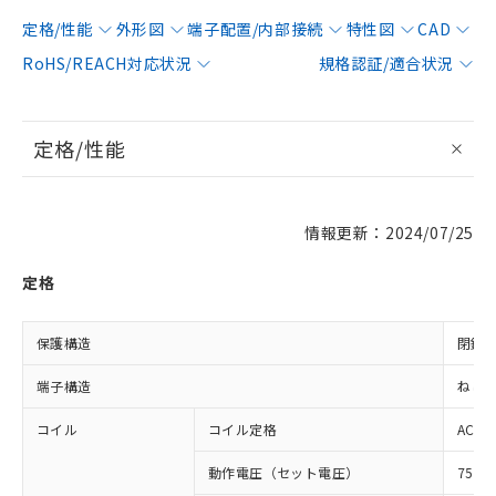
定格/性能
外形図
端子配置/内部接続
特性図
CAD
RoHS/REACH対応状況
規格認証/適合状況
定格/性能
情報更新：2024/07/25
定格
保護構造
閉鎖
端子構造
ねじ
コイル
コイル定格
AC24
動作電圧（セット電圧）
75%