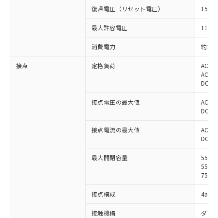
復帰電圧（リセット電圧）
15%
最大許容電圧
110%
消費電力
約1.8
接点
定格負荷
AC22
AC22
DC30
接点電圧の最大値
AC25
DC12
接点電流の最大値
AC: 2
DC: 2
最大開閉容量
5500
5500
750W
接点構成
4a
接触機構
ダブ