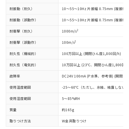
*EU RoHS指令（10物質）：
または国外への提供する場合は、日本
記
タに基づき作成されるものであり、閲
説明
鉛(Pb) 1000ppm以下、 水銀(Hg) 1000ppm以下、 カド
*中国RoHS10物質の基準値 (GB/T26572)：
国政府の輸出許可(または役務取引許
耐振動（耐久）
10～55～10Hz 片振幅 0.75mm (複振幅 1
号
覧された時点での実際の在庫および標
ミウム(Cd) 100ppm以下、
Pb(鉛) :1000ppm、 Hg(水銀) : 1000ppm、 Cd(カドミウ
可)を取得するなどの必要な手続きを
六価クロム(Cr(Ⅵ)) 1000ppm以下、ポリ臭化ビフェニル
ム) : 100ppm、
準価格とは異なる場合があることをご
類(PBB) 1000ppm以下、ポリ臭化ジフェニルエーテル類
Cr(Ⅵ)(六価クロム) : 1000ppm、 PBBs(ポリ臭化ビフェ
とります。
耐振動（誤動作）
10～55～10Hz 片振幅 0.75mm (複振幅 1
了承ください。
(PBDE) 1000ppm以下、フタル酸ビス(2-エチルヘキシ
○
一定数以上の在庫あり
ニル類) : 1000ppm、 PBDEs(ポリ臭化ジフェニルエーテ
当社は規制貨物を破棄する場合は、完
ル) (DEHP)(別名：DOP) 1000ppm以下、フタル酸ブチ
正式な納期状況および標準価格はお客
ル類) : 1000ppm、
ルベンジル（BBP） 1000ppm以下、フタル酸ジブチル
2
耐衝撃（耐久）
1000m/s
全に破砕するなど、違法に輸出されな
DBP(フタル酸ジブチル) : 1000ppm、 DIBP(フタル酸ジ
様のお取引先、またはお客様担当のオ
（DBP） 1000ppm以下、フタル酸ジイソブチル
イソブチル) : 1000ppm、 BBP(フタル酸ブチルベンジ
△
一定数には満たないが在庫あり
いよう必要な手段を講じます。
ムロン制御機器販売店・当社販売員に
(DIBP) 1000ppm以下
ル) : 1000ppm、
2
耐衝撃（誤動作）
100m/s
当社は貴社製品を、核兵器、ミサイ
但し、RoHS指令で産業用監視および制御機器に対する
DEHP(フタル酸ビス(2-エチルヘキシル)) : 1000ppm
ご相談ください。
適用除外項目は除く。
ル、化学兵器、生物兵器またはその他
－
在庫なし(最新の在庫状況につ
オムロン制御機器販売店や当社販売拠
フタル酸エステル類の４物質については閾値を超える意
耐久性（機械的）
100万回以上 (開閉ひん度1,800回/h)
武器並びにこれらの製造装置等に一切
いては、お客様のお取引先、ま
図的な使用がないことを確認しています。
点は「
販売ネットワーク
」をご確認
※2 環境保護使用期限
使用いたしません。
たはお客様担当のオムロン制御
ください。
耐久性（電気的）
10万回以上 (23℃、開閉ひん度1,800回/h
当社は、貴社製品を第三者に販売する
機器販売店・当社販売員にご確
在庫状況および標準価格結果を当社の
※2 対応予定月
「ｅ」：有害物質（10物質）のすべてが基
場合は、上記1、2および3の内容を当
認ください)
事前の承諾なく第三者に漏洩または開
故障率
DC24V 100mA (P水準、参考値) (開閉ひん
準値以下であることを示します。
該第三者に通知します。また当社は、
示しないようお願いします。
部品在庫の切り替え状況などにより、予定
「10」：通常の使用状況下において有害物
販売先および販売に係わる関係者が違
使用温度範囲
-25～60℃（ただし、氷結、結露しない
マイパーツ機能（部品リスト作成サー
空
受注生産機種、また在庫状況の
月が前後することがあります。
質が外部に漏えいし、環境に深刻な影響を
法に輸出するおそれがある場合は、取
ビス）をご利用いただくには、I-Web
白
情報を公開していない機種
及ぼさない年数を意味します。
り引きをいたしません。
使用湿度範囲
5～85%RH
メンバーズにご登録されている必要が
「－」：未確認です。当社販売部門へお問
あります。
い合わせください。
質量
約165g
お客様が当ウェブサイト上で当社にご
※3 非含有証明書ダウンロード
登録された部品リストについて、当社
取りつけ方法
W金具取りつけ
および当社の共同利用者が、当社の製
下記の非含有証明書をダウンロードするこ