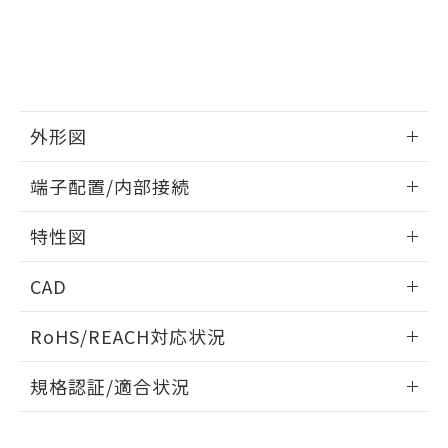
品・サービスに関するお客様との取
とができます。
合意する
キャンセル
引・商談に必要な範囲で利用すること
をご了承ください。
EU RoHS指令（10物質）の非含有証明書
※当社の共同利用者とは、
"個人情報
51物質の非含有証明書（当社基準）
の共同利用に関して"
の「1.共同利
※本証明書は発行日時点で非含有を証明す
用者の範囲」に記載されている法人を
るもので、過去に遡って非含有を証明する
指します。
外形図
ものではありません。
また、RoHS指令のフタル酸エステル類４
情報更新：2024/07/25
端子配置/内部接続
物質の対応では、対応完了までの期間は出
荷製品に未対応品が混在することから備考
外形図
情報更新：2024/07/25
欄に対応日を記載しておりました。
特性図
既に当社にて対応品への在庫切替を完了
端子配置/内部接続
していることから、特段のことがない限
情報更新：2024/07/25
CAD
り、2022年1月12日より割愛しておりま
す。
電気的寿命曲線
ログイン/会員登録いただくと、CADデータをダウンロー
RoHS/REACH対応状況
ドすることができます。
情報更新：2026/7/29
規格認証/適合状況
ログイン/会員登録
EU RoHS
注意事項・凡例
UL認証
CSA認証
CEマーキング