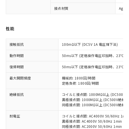
※1 対応状況
接点材質
Ag合
対応済み：EU RoHS指令（10物質）の
非含有に対応した製品が提供可能な商品で
性能
す。
対応予定：EU RoHS指令（10物質）の非含
ご利用条件
有に対応した製品に切り替える予定のある
接触抵抗
100mΩ以下 (DC5V 1A 電圧降下法)
商品です。
動作時間
50ms以下 (定格操作電圧印加時、23℃
対応予定なし：EU RoHS指令（10物質）の
以下の条件をお読みいただき、同意のうえ
非含有に非対応の商品で、対応品を出す予
ご利用ください。
復帰時間
50ms以下 (定格操作電圧印加時、23℃
定はありません。
調査・確認中：EU RoHS指令（10物質）の
本サービスは、当社制御機器事業取扱
最大開閉頻度
機械的: 1800回/時間
※1 中国RoHS○×表
非含有の対応状況を調査中または確認中の
定格負荷: 1800回/時間
商品の当社在庫状況および標準価格
商品です。
(税抜)を提供させていただくもので
「○」：最大均質材料含有率が中国RoHSの
非該当品：ライセンス料など無形物で、有
絶縁抵抗
コイルと接点間: 1000MΩ以上 (DC500
す。
基準値以下であることを示します。
害物質有無と関係のない商品です。
異極接点間: 1000MΩ以上 (DC500V絶縁
当社制御機器事業取扱商品の中には、
「×」：最大均質材料含有率が中国RoHSの
仕入先様の事情により、非含有部品として
同極接点間: 1000MΩ以上 (DC500V絶縁
本サービスの対象外となる商品もある
基準値を超えていることを示します。
いたものが、含有品と判明した場合などや
当社は、これら貴社製品のうち、外国
ことをご了承ください。
「－」：未確認です。当社販売部門へお問
耐電圧
コイルと接点間: AC4000V 50/60Hz 1mi
むを得ず変更することがあります。
為替および外国貿易法に定める商品
在庫状況および標準価格照会結果は、
異極接点間: AC4000V 50/60Hz 1min
い合わせください。
（以下｢規制貨物等」という）を輸出
記載している更新日時点での社内デー
同極接点間: AC2000V 50/60Hz 1min