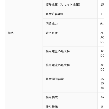
復帰電圧（リセット電圧）
15%
最大許容電圧
110%
消費電力
約1.8
接点
定格負荷
AC22
AC22
DC30
接点電圧の最大値
AC25
DC12
接点電流の最大値
AC: 2
DC: 2
最大開閉容量
5500
5500
750W
接点構成
4a
接触機構
ダブ