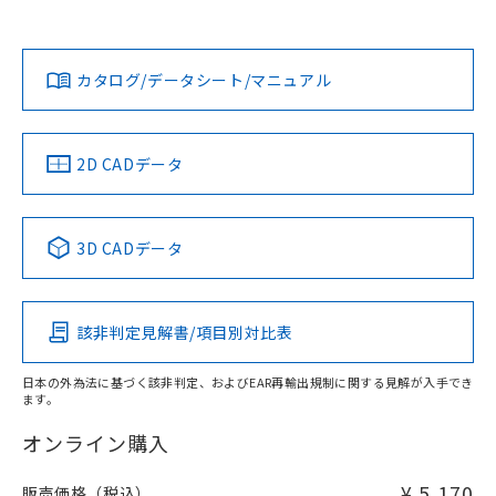
Yes
Yes
Yes
対応状況
対応予定月
※1
※2
ダウンロードデータをご利用いただく前に、以下を必ずお読
みください。
カタログ/データシート/マニュアル
対応済み
ソフトウェアの使用条件
LR型式承認
DNV型式承認
BV型式承認
KR型式承
（イギリス
（ノルウェー
（フランス
（韓国
取りつけ穴加工図
船舶規格）
船舶規格）
船舶規格）
船舶規格
中国 RoHS
注意事項・凡例
2D CADデータ
No
No
No
No
中国 RoHS表
※1 ※2
3D CADデータ
この製品の規格認証/適合状況ページへ
Pb
Hg
Cd
Cr(VI)
その他の認証はこちらのページからご検索ください
該非判定見解書/項目別対比表
X
O
O
O
日本の外為法に基づく該非判定、およびEAR再輸出規制に関する見解が入手でき
ます。
"対応済み"や非含有の記載がされた商品であっても、流通
在庫等で未対応品が混在する可能性があります。
オンライン購入
非含有品が必要な際は、弊社営業部門もしくは販売店へお
問い合わせください。
¥ 5,170
販売価格（税込）