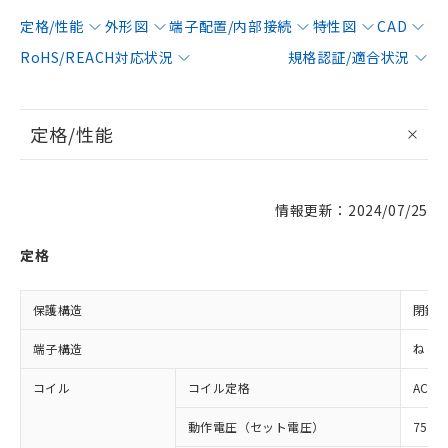
定格/性能
外形図
端子配置/内部接続
特性図
CAD
RoHS/REACH対応状況
規格認証/適合状況
定格/性能
情報更新：2024/07/25
定格
保護構造
閉鎖
端子構造
ねじ
コイル
コイル定格
AC20
動作電圧（セット電圧）
75%