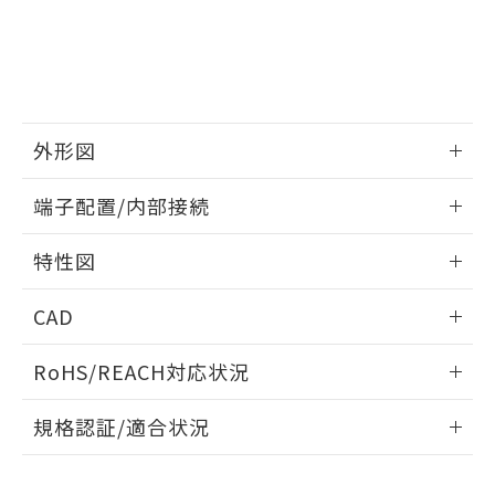
品・サービスに関するお客様との取
とができます。
合意する
キャンセル
引・商談に必要な範囲で利用すること
をご了承ください。
EU RoHS指令（10物質）の非含有証明書
※当社の共同利用者とは、
"個人情報
51物質の非含有証明書（当社基準）
の共同利用に関して"
の「1.共同利
※本証明書は発行日時点で非含有を証明す
用者の範囲」に記載されている法人を
るもので、過去に遡って非含有を証明する
指します。
外形図
ものではありません。
また、RoHS指令のフタル酸エステル類４
情報更新：2024/07/25
端子配置/内部接続
物質の対応では、対応完了までの期間は出
荷製品に未対応品が混在することから備考
外形図
情報更新：2024/07/25
欄に対応日を記載しておりました。
特性図
既に当社にて対応品への在庫切替を完了
端子配置/内部接続
していることから、特段のことがない限
情報更新：2024/07/25
CAD
り、2022年1月12日より割愛しておりま
す。
電気的寿命曲線
ログイン/会員登録いただくと、CADデータをダウンロー
RoHS/REACH対応状況
ドすることができます。
情報更新：2026/7/29
規格認証/適合状況
ログイン/会員登録
EU RoHS
注意事項・凡例
UL認証
CSA認証
CEマーキング