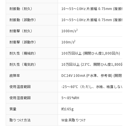
*EU RoHS指令（10物質）：
または国外への提供する場合は、日本
記
タに基づき作成されるものであり、閲
説明
鉛(Pb) 1000ppm以下、 水銀(Hg) 1000ppm以下、 カド
*中国RoHS10物質の基準値 (GB/T26572)：
国政府の輸出許可(または役務取引許
耐振動（耐久）
10～55～10Hz 片振幅 0.75mm (複振幅 1
号
覧された時点での実際の在庫および標
ミウム(Cd) 100ppm以下、
Pb(鉛) :1000ppm、 Hg(水銀) : 1000ppm、 Cd(カドミウ
可)を取得するなどの必要な手続きを
六価クロム(Cr(Ⅵ)) 1000ppm以下、ポリ臭化ビフェニル
ム) : 100ppm、
準価格とは異なる場合があることをご
類(PBB) 1000ppm以下、ポリ臭化ジフェニルエーテル類
Cr(Ⅵ)(六価クロム) : 1000ppm、 PBBs(ポリ臭化ビフェ
とります。
耐振動（誤動作）
10～55～10Hz 片振幅 0.75mm (複振幅 1
了承ください。
(PBDE) 1000ppm以下、フタル酸ビス(2-エチルヘキシ
○
一定数以上の在庫あり
ニル類) : 1000ppm、 PBDEs(ポリ臭化ジフェニルエーテ
当社は規制貨物を破棄する場合は、完
ル) (DEHP)(別名：DOP) 1000ppm以下、フタル酸ブチ
正式な納期状況および標準価格はお客
ル類) : 1000ppm、
ルベンジル（BBP） 1000ppm以下、フタル酸ジブチル
2
耐衝撃（耐久）
1000m/s
全に破砕するなど、違法に輸出されな
DBP(フタル酸ジブチル) : 1000ppm、 DIBP(フタル酸ジ
様のお取引先、またはお客様担当のオ
（DBP） 1000ppm以下、フタル酸ジイソブチル
イソブチル) : 1000ppm、 BBP(フタル酸ブチルベンジ
△
一定数には満たないが在庫あり
いよう必要な手段を講じます。
ムロン制御機器販売店・当社販売員に
(DIBP) 1000ppm以下
ル) : 1000ppm、
2
耐衝撃（誤動作）
100m/s
当社は貴社製品を、核兵器、ミサイ
但し、RoHS指令で産業用監視および制御機器に対する
DEHP(フタル酸ビス(2-エチルヘキシル)) : 1000ppm
ご相談ください。
適用除外項目は除く。
ル、化学兵器、生物兵器またはその他
－
在庫なし(最新の在庫状況につ
オムロン制御機器販売店や当社販売拠
フタル酸エステル類の４物質については閾値を超える意
耐久性（機械的）
100万回以上 (開閉ひん度1,800回/h)
武器並びにこれらの製造装置等に一切
いては、お客様のお取引先、ま
図的な使用がないことを確認しています。
点は「
販売ネットワーク
」をご確認
※2 環境保護使用期限
使用いたしません。
たはお客様担当のオムロン制御
ください。
耐久性（電気的）
10万回以上 (23℃、開閉ひん度1,800回/h
当社は、貴社製品を第三者に販売する
機器販売店・当社販売員にご確
在庫状況および標準価格結果を当社の
※2 対応予定月
「ｅ」：有害物質（10物質）のすべてが基
場合は、上記1、2および3の内容を当
認ください)
事前の承諾なく第三者に漏洩または開
故障率
DC24V 100mA (P水準、参考値) (開閉ひん
準値以下であることを示します。
該第三者に通知します。また当社は、
示しないようお願いします。
部品在庫の切り替え状況などにより、予定
「10」：通常の使用状況下において有害物
販売先および販売に係わる関係者が違
使用温度範囲
-25～60℃（ただし、氷結、結露しない
マイパーツ機能（部品リスト作成サー
空
受注生産機種、また在庫状況の
月が前後することがあります。
質が外部に漏えいし、環境に深刻な影響を
法に輸出するおそれがある場合は、取
ビス）をご利用いただくには、I-Web
白
情報を公開していない機種
及ぼさない年数を意味します。
り引きをいたしません。
使用湿度範囲
5～85%RH
メンバーズにご登録されている必要が
「－」：未確認です。当社販売部門へお問
あります。
い合わせください。
質量
約165g
お客様が当ウェブサイト上で当社にご
※3 非含有証明書ダウンロード
登録された部品リストについて、当社
取りつけ方法
W金具取りつけ
および当社の共同利用者が、当社の製
下記の非含有証明書をダウンロードするこ