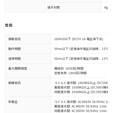
※1 対応状況
接点材質
Ag合
対応済み：EU RoHS指令（10物質）の
非含有に対応した製品が提供可能な商品で
性能
す。
対応予定：EU RoHS指令（10物質）の非含
ご利用条件
有に対応した製品に切り替える予定のある
接触抵抗
100mΩ以下 (DC5V 1A 電圧降下法)
商品です。
動作時間
50ms以下 (定格操作電圧印加時、23℃
対応予定なし：EU RoHS指令（10物質）の
以下の条件をお読みいただき、同意のうえ
非含有に非対応の商品で、対応品を出す予
ご利用ください。
復帰時間
50ms以下 (定格操作電圧印加時、23℃
定はありません。
調査・確認中：EU RoHS指令（10物質）の
本サービスは、当社制御機器事業取扱
最大開閉頻度
機械的: 1800回/時間
※1 中国RoHS○×表
非含有の対応状況を調査中または確認中の
定格負荷: 1800回/時間
商品の当社在庫状況および標準価格
商品です。
(税抜)を提供させていただくもので
「○」：最大均質材料含有率が中国RoHSの
非該当品：ライセンス料など無形物で、有
絶縁抵抗
コイルと接点間: 1000MΩ以上 (DC500
す。
基準値以下であることを示します。
害物質有無と関係のない商品です。
異極接点間: 1000MΩ以上 (DC500V絶縁
当社制御機器事業取扱商品の中には、
「×」：最大均質材料含有率が中国RoHSの
仕入先様の事情により、非含有部品として
同極接点間: 1000MΩ以上 (DC500V絶縁
本サービスの対象外となる商品もある
基準値を超えていることを示します。
いたものが、含有品と判明した場合などや
当社は、これら貴社製品のうち、外国
ことをご了承ください。
「－」：未確認です。当社販売部門へお問
耐電圧
コイルと接点間: AC4000V 50/60Hz 1mi
むを得ず変更することがあります。
為替および外国貿易法に定める商品
在庫状況および標準価格照会結果は、
異極接点間: AC4000V 50/60Hz 1min
い合わせください。
（以下｢規制貨物等」という）を輸出
記載している更新日時点での社内デー
同極接点間: AC2000V 50/60Hz 1min