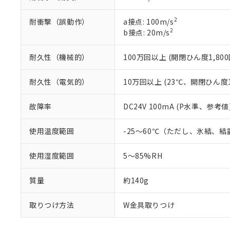
2
耐衝撃（誤動作）
a接点: 100m/s
2
b接点: 20m/s
耐久性（機械的）
100万回以上 (開閉ひん度1,800
耐久性（電気的）
10万回以上 (23℃、開閉ひん度1,
故障率
DC24V 100mA (P水準、参考値
使用温度範囲
-25～60℃（ただし、氷結、
使用湿度範囲
5～85%RH
質量
約140g
取りつけ方法
W金具取りつけ