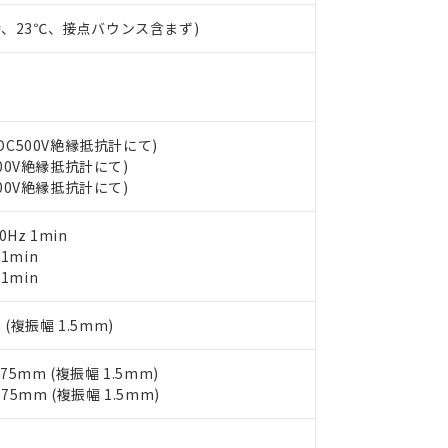
能（部品リスト作成サービス）をご利用いただくには、I-Webメン
使用状況下において有害物質が外部に漏えいし、環境に深刻な影響を
時、23℃、接点バウンス含まず)
あります。
機種、また在庫状況の情報を公開していない機種
ェブサイト上で当社にご登録された部品リストについて、当社およ
書ダウンロード
す。当社販売部門へお問い合わせください。
品・サービスに関するお客様との取引・商談に必要な範囲で利用す
合意する
キャンセル
書をダウンロードすることができます。
利用者とは、
"個人情報の共同利用に関して"
の「1.共同利用者の
します。
10物質）の非含有証明書
(DC500V絶縁抵抗計にて)
明書（当社基準）
500V絶縁抵抗計にて)
日時点で非含有を証明するもので、過去に遡って非含有を証明するも
500V絶縁抵抗計にて)
令のフタル酸エステル類４物質の対応では、対応完了までの期間は出
備考欄に対応日を記載しておりました。
0Hz 1min
品への在庫切替を完了していることから、特段のことがない限り、20
 1min
す。
 1min
 (複振幅 1.5mm)
.75mm (複振幅 1.5mm)
.75mm (複振幅 1.5mm)