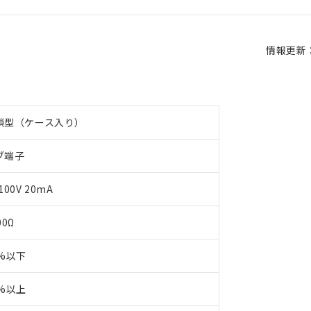
情報更新：2
鎖型（ケース入り）
ブ端子
100V 20mA
00Ω
5%以下
0%以上