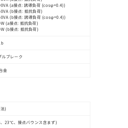
00VA (a接点: 誘導負荷 (cosφ=0.4))
60VA (b接点: 抵抗負荷)
60VA (b接点: 誘導負荷 (cosφ=0.4))
 RoHS指令（10物質）の非含有に対応した製品が提供可能な商品です
0W (a接点: 抵抗負荷)
oHS指令（10物質）の非含有に対応した製品に切り替える予定のある
0W (b接点: 抵抗負荷)
 RoHS指令（10物質）の非含有に非対応の商品で、対応品を出す予
 RoHS指令（10物質）の非含有の対応状況を調査中または確認中の
ンス料など無形物で、有害物質有無と関係のない商品です。
1b
○×表
より、非含有部品としていたものが、含有品と判明した場合などやむ
みいただき、同意のうえご利用ください。
ブルブレーク
材料含有率が中国RoHSの基準値以下であることを示します。
材料含有率が中国RoHSの基準値を超えていることを示します。
、当社制御機器事業取扱商品の当社在庫状況および標準価格(税抜)
ら貴社製品のうち、外国為替および外国貿易法に定める商品（以下｢
質）：
す。当社販売部門へお問い合わせください。
g合金
 水銀(Hg) 1000ppm以下、 カドミウム(Cd) 100ppm以下、
たは国外への提供する場合は、日本国政府の輸出許可(または役務取
000ppm以下、ポリ臭化ビフェニル類(PBB) 1000ppm以下、ポリ臭化ジフェニルエーテル類(P
事業取扱商品の中には、本サービスの対象外となる商品もあること
手続きをとります。
キシル) (DEHP)(別名：DOP) 1000ppm以下、フタル酸ブチルベンジル（BBP） 100
(GB/T26572)：
以下、フタル酸ジイソブチル (DIBP) 1000ppm以下
び標準価格照会結果は、記載している更新日時点での社内データに
物を破棄する場合は、完全に破砕するなど、違法に輸出されないよ
(水銀) : 1000ppm、 Cd(カドミウム) : 100ppm、
業用監視および制御機器に対する適用除外項目は除く。
覧された時点での実際の在庫および標準価格とは異なる場合がある
1000ppm、 PBBs(ポリ臭化ビフェニル類) : 1000ppm、 PBDEs(ポリ臭化ジフェニルエーテル類
物質については閾値を超える意図的な使用がないことを確認しています。
上の在庫あり
 1000ppm、 DIBP(フタル酸ジイソブチル) : 1000ppm、 BBP(フタル酸ブチルベンジル) :
品を、核兵器、ミサイル、化学兵器、生物兵器またはその他武器並
チルヘキシル)) : 1000ppm
況および標準価格はお客様のお取引先、またはお客様担当のオムロ
用いたしません。
ご相談ください。
は満たないが在庫あり
製品を第三者に販売する場合は、上記1、2および3の内容を当該第
下法)
機器販売店や当社販売拠点は「
販売ネットワーク
」をご確認くだ
販売先および販売に係わる関係者が違法に輸出するおそれがある場
用期限
び標準価格結果を当社の事前の承諾なく第三者に漏洩または開示し
え状況などにより、予定月が前後することがあります。
(最新の在庫状況については、お客様のお取引先、またはお客様担当
時、23℃、接点バウンス含まず)
（10物質）のすべてが基準値以下であることを示します。
店・当社販売員にご確認ください)