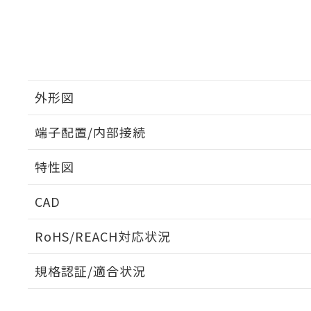
外形図
端子配置/内部接続
外形図
特性図
端子配置/内部接続
CAD
電気的寿命曲線
ログイン/会員登録いただくと、CADデータをダウンロ
RoHS/REACH対応状況
規格認証/適合状況
EU RoHS
注意事項・凡例
UL認証
CSA認証
CEマーキング