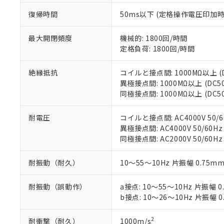
マイパーツ機
「10」：通常の
復帰時間
50ms以下 (定格操作電圧印加
ている必要が
味します。
空
受注生産
お客様が当ウ
※3 非含有証明
「－」：未確認で
白
が、当社の製
最大開閉頻度
機械的: 1800回/時間
さい。
定格負荷: 1800回/時間
下記の非含有証明
※当社の共同
いる法人を指
EU RoHS指令（
絶縁抵抗
コイルと接点間: 1000MΩ以上 
51物質の非含有証
異極接点間: 1000MΩ以上 (DC
※本証明書は発行
同極接点間: 1000MΩ以上 (DC
また、RoHS指
混在することから
耐電圧
コイルと接点間: AC4000V 50/6
既に当社にて対応
異極接点間: AC4000V 50/60Hz
り割愛しておりま
同極接点間: AC2000V 50/60Hz
耐振動（耐久）
10～55～10Hz 片振幅 0.75mm
耐振動（誤動作）
a接点: 10～55～10Hz 片振幅 0
b接点: 10～26～10Hz 片振幅 0
2
耐衝撃（耐久）
1000m/s