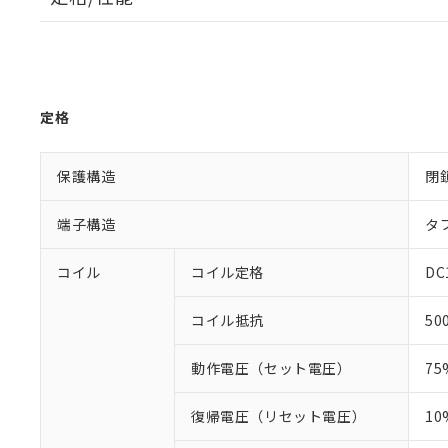
定格
保護構造
閉
端子構造
タ
コイル
コイル定格
DC
コイル抵抗
50
動作電圧（セット電圧）
7
復帰電圧（リセット電圧）
1