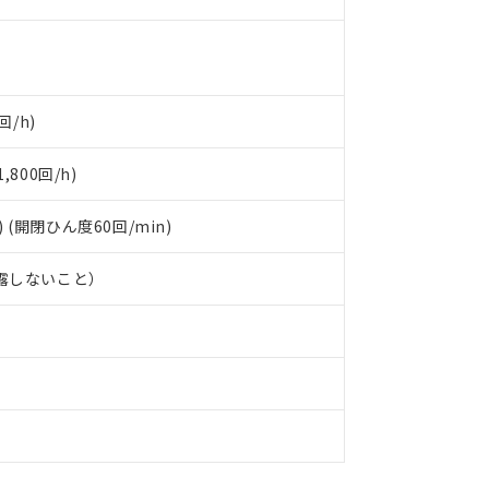
回/h)
800回/h)
) (開閉ひん度60回/min)
結露しないこと）