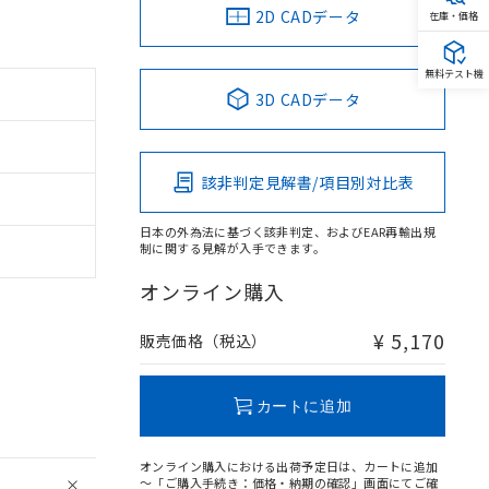
2D CADデータ
在庫・価格
無料テスト機
3D CADデータ
該非判定見解書/項目別対比表
日本の外為法に基づく該非判定、およびEAR再輸出規
制に関する見解が入手できます。
オンライン購入
¥ 5,170
販売価格（税込）
カートに追加
オンライン購入における出荷予定日は、カートに追加
～「ご購入手続き：価格・納期の確認」画面にてご確