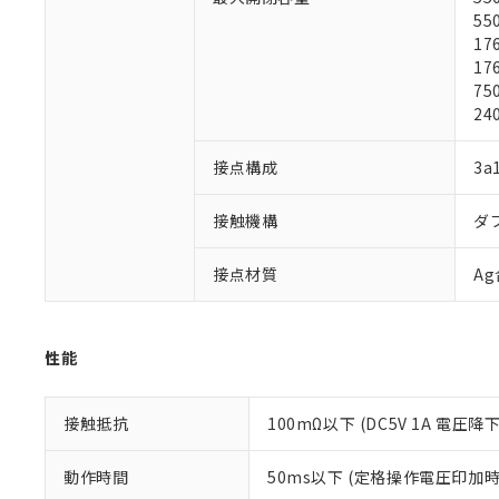
※1 対応状況
55
17
17
対応済み：EU
75
対応予定：EU R
24
対応予定なし：EU
調査・確認中：EU
ご利用条件
非該当品：ライセ
接点構成
3a
※1 中国RoHS
仕入先様の事情に
があります。
以下の条件をお読
接触機構
ダ
「○」：最大均質
「×」：最大均質
本サービスは
当社は、これ
*EU RoHS指令（10物
「－」：未確認で
接点材質
A
鉛(Pb) 1000ppm以下、
くものです。
う）を輸出ま
記
説明
六価クロム(Cr(Ⅵ)) 1
当社制御機器
などの必要な
フタル酸ビス(2-エチルヘ
号
*中国RoHS10物質の基準値 
ル（DBP） 1000ppm
在庫状況およ
当社は規制貨
Pb(鉛) :1000ppm、 Hg
但し、RoHS指令で産
のであり、閲
ます。
Cr(Ⅵ)(六価クロム) : 
性能
フタル酸エステル類の４
○
一定数以
DBP(フタル酸ジブチル) :
い。
当社は貴社製
DEHP(フタル酸ビス(2-エ
正式な納期状
置等に一切使
当社販売員に
※2 対応予定月
△
一定数に
当社は、貴社
接触抵抗
100mΩ以下 (DC5V 1A 電圧降
オムロン制御
また当社は、
※2 環境保護使
在庫状況およ
部品在庫の切り替
たしません。
－
在庫なし
動作時間
50ms以下 (定格操作電圧印加
す。
「ｅ」：有害物質
機器販売