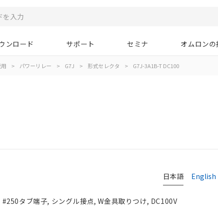
ウンロード
サポート
セミナ
オムロンの
蔵用
>
パワーリレー
>
G7J
>
形式セレクタ
>
G7J-3A1B-T DC100
日本語
English
 #250タブ端子, シングル接点, W金具取りつけ, DC100V