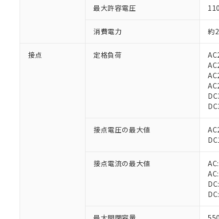
最大許容電圧
11
消費電力
約
接点
定格負荷
AC
AC
AC
AC
DC
DC
接点電圧の最大値
AC
DC
接点電流の最大値
AC
AC
DC
DC
最大開閉容量
55