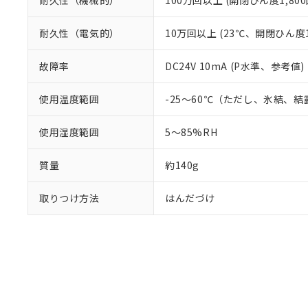
耐久性（機械的）
100万回以上 (開閉ひん度1,800
耐久性（電気的）
10万回以上 (23℃、開閉ひん度1,
故障率
DC24V 10mA (P水準、参考値)
使用温度範囲
-25～60℃（ただし、氷結、
使用湿度範囲
5～85%RH
質量
約140g
取りつけ方法
はんだづけ