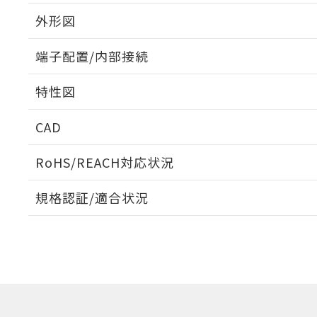
外形図
端子配置/内部接続
外形図
特性図
端子配置/内部接続
CAD
電気的寿命曲線
ログイン/会員登録いただくと、CADデータをダウンロ
RoHS/REACH対応状況
規格認証/適合状況
EU RoHS
注意事項・凡例
UL認証
CSA認証
CEマーキング
ダウンロードデータをご利用いただく前に、以下を必ずお読
Yes
Yes
N/A
対応状況
対応予定月
※1
※2
ソフトウェアの使用条件
対応済み