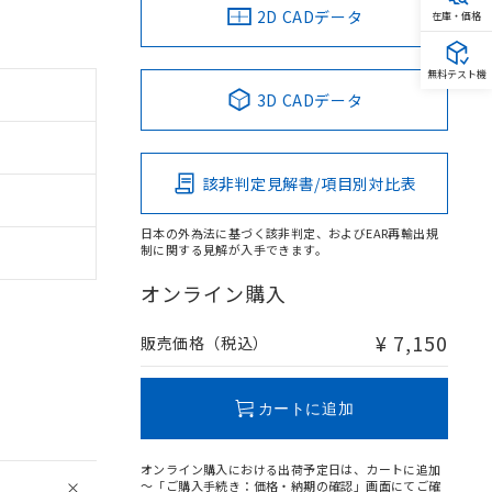
2D CADデータ
在庫・価格
無料テスト機
3D CADデータ
該非判定見解書/項目別対比表
日本の外為法に基づく該非判定、およびEAR再輸出規
制に関する見解が入手できます。
オンライン購入
¥ 7,150
販売価格（税込）
カートに追加
オンライン購入における出荷予定日は、カートに追加
～「ご購入手続き：価格・納期の確認」画面にてご確