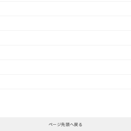
情報更新：2
情報更新：2
情報更新：2
ードすることができます。
情報更新：
ログイン/会員登録
CCC認証
電波法
みください。
N/A
N/A
非含有証明書
※3
ページ先頭へ戻る
ダウンロードはこちら