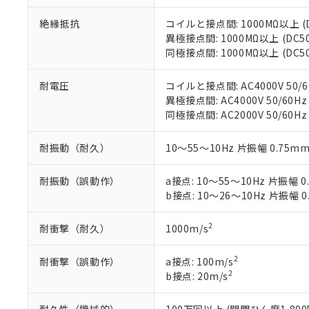
※3 非含有証明
「－」：未確認で
白
が、当社の製
絶縁抵抗
コイルと接点間: 1000MΩ以上 
さい。
下記の非含有証明
異極接点間: 1000MΩ以上 (DC
※当社の共同
同極接点間: 1000MΩ以上 (DC
いる法人を指
EU RoHS指令（
51物質の非含有証
耐電圧
コイルと接点間: AC4000V 50/6
※本証明書は発行
異極接点間: AC4000V 50/60Hz
また、RoHS指
同極接点間: AC2000V 50/60Hz
混在することから
既に当社にて対応
り割愛しておりま
耐振動（耐久）
10～55～10Hz 片振幅 0.75mm
耐振動（誤動作）
a接点: 10～55～10Hz 片振幅 0
b接点: 10～26～10Hz 片振幅 0
2
耐衝撃（耐久）
1000m/s
2
耐衝撃（誤動作）
a接点: 100m/s
2
b接点: 20m/s