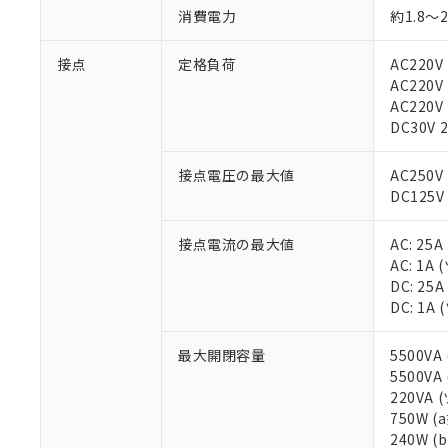
消費電力
約1.8～2
接点
定格負荷
AC220V
AC220V
AC220V
DC30V 
接点電圧の最大値
AC250V
DC125V
接点電流の最大値
AC: 25A
AC: 1A
DC: 25A
DC: 1A
最大開閉容量
5500VA
5500VA
220VA 
※1 対応状況
750W 
240W 