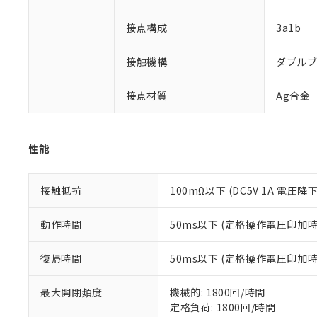
対応済み：EU
対応予定：EU R
接点構成
3a1b
対応予定なし：EU
調査・確認中：EU
ご利用条件
接触機構
ダブル
非該当品：ライセ
※1 中国RoHS
仕入先様の事情に
があります。
接点材質
Ag合金
以下の条件をお読
「○」：最大均質
「×」：最大均質
本サービスは
当社は、これ
*EU RoHS指令（10物
「－」：未確認で
鉛(Pb) 1000ppm以下、
くものです。
う）を輸出ま
記
説明
六価クロム(Cr(Ⅵ)) 1
性能
当社制御機器
などの必要な
フタル酸ビス(2-エチルヘ
号
*中国RoHS10物質の基準値 
ル（DBP） 1000ppm
在庫状況およ
当社は規制貨
Pb(鉛) :1000ppm、 Hg
但し、RoHS指令で産
のであり、閲
ます。
Cr(Ⅵ)(六価クロム) : 
フタル酸エステル類の４
接触抵抗
100mΩ以下 (DC5V 1A 電圧降
○
一定数以
DBP(フタル酸ジブチル) :
い。
当社は貴社製
DEHP(フタル酸ビス(2-エ
正式な納期状
置等に一切使
動作時間
50ms以下 (定格操作電圧印加
当社販売員に
※2 対応予定月
△
一定数に
当社は、貴社
オムロン制御
また当社は、
※2 環境保護使
在庫状況およ
部品在庫の切り替
たしません。
復帰時間
50ms以下 (定格操作電圧印加
－
在庫なし
す。
「ｅ」：有害物質
機器販売
マイパーツ機
「10」：通常の
最大開閉頻度
機械的: 1800回/時間
ている必要が
味します。
定格負荷: 1800回/時間
空
受注生産
お客様が当ウ