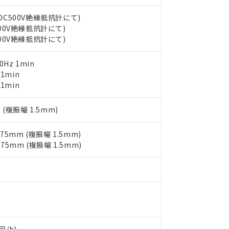
書ダウンロード
す。当社販売部門へお問い合わせください。
品・サービスに関するお客様との取引・商談に必要な範囲で利用す
合意する
キャンセル
(DC500V絶縁抵抗計にて)
書をダウンロードすることができます。
500V絶縁抵抗計にて)
利用者とは、
"個人情報の共同利用に関して"
の「1.共同利用者の
500V絶縁抵抗計にて)
します。
10物質）の非含有証明書
明書（当社基準）
0Hz 1min
日時点で非含有を証明するもので、過去に遡って非含有を証明するも
 1min
令のフタル酸エステル類４物質の対応では、対応完了までの期間は出
 1min
備考欄に対応日を記載しておりました。
品への在庫切替を完了していることから、特段のことがない限り、20
す。
 (複振幅 1.5mm)
.75mm (複振幅 1.5mm)
.75mm (複振幅 1.5mm)