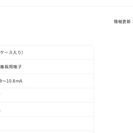
情報更新：2
ケース入り）
ト基板用端子
 9～10.8mA
下
上