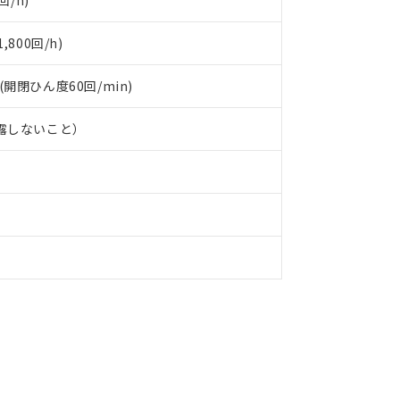
回/h)
800回/h)
 (開閉ひん度60回/min)
結露しないこと）