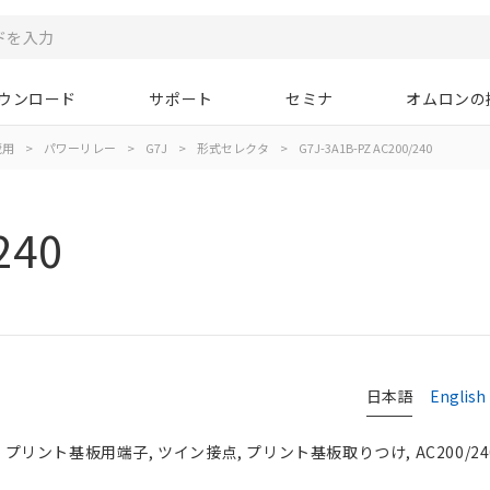
ウンロード
サポート
セミナ
オムロンの
蔵用
>
パワーリレー
>
G7J
>
形式セレクタ
>
G7J-3A1B-PZ AC200/240
240
日本語
English
, プリント基板用端子, ツイン接点, プリント基板取りつけ, AC200/24