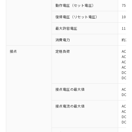
動作電圧（セット電圧）
75%
復帰電圧（リセット電圧）
10%
最大許容電圧
110%
消費電力
約2W
接点
定格負荷
AC22
AC22
AC22
AC22
DC30
DC30
接点電圧の最大値
AC25
DC12
接点電流の最大値
AC: 2
AC: 8
DC: 2
DC: 8