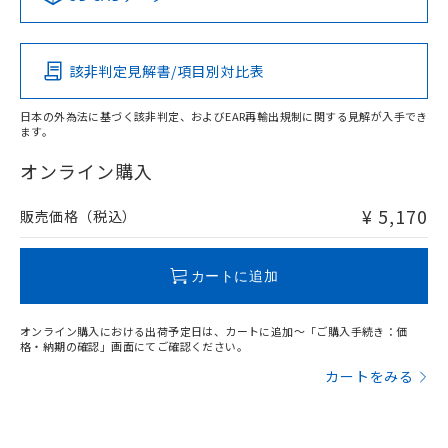
この製品の規格認証/適合状況ページへ
Pb
Hg
Cd
Cr(VI)
その他の認証はこちらのページからご検索ください
該非判定見解書/項目別対比表
O
O
O
O
日本の外為法に基づく該非判定、およびEAR再輸出規制に関する見解が入手でき
ます。
"対応済み"や非含有の記載がされた商品であっても、流通
在庫等で未対応品が混在する可能性があります。
オンライン購入
非含有品が必要な際は、弊社営業部門もしくは販売店へお
問い合わせください。
¥ 5,170
販売価格（税込）
この製品のRoHS/REACH対応状況ページへ
カートに追加
オンライン購入における出荷予定日は、カートに追加～「ご購入手続き：価
格・納期の確認」画面にてご確認ください。
カートをみる