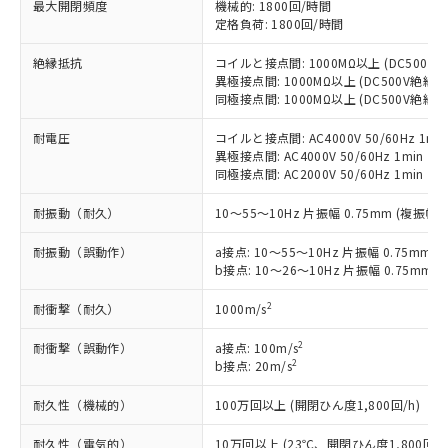
基準値以下であることを示します。
害物質有無と関係のない商品です。
最大開閉頻度
機械的: 1800回/時間
当社制御機器事業取扱商品の中には、
「×」：最大均質材料含有率が中国RoHSの
定格負荷: 1800回/時間
仕入先様の事情により、非含有部品として
本サービスの対象外となる商品もある
基準値を超えていることを示します。
いたものが、含有品と判明した場合などや
当社は、これら貴社製品のうち、外国
ことをご了承ください。
絶縁抵抗
コイルと接点間: 1000MΩ以上 (DC500
「－」：未確認です。当社販売部門へお問
むを得ず変更することがあります。
為替および外国貿易法に定める商品
在庫状況および標準価格照会結果は、
異極接点間: 1000MΩ以上 (DC500V絶縁
い合わせください。
（以下｢規制貨物等」という）を輸出
記載している更新日時点での社内デー
同極接点間: 1000MΩ以上 (DC500V絶縁
*EU RoHS指令（10物質）：
または国外への提供する場合は、日本
記
タに基づき作成されるものであり、閲
説明
鉛(Pb) 1000ppm以下、 水銀(Hg) 1000ppm以下、 カド
*中国RoHS10物質の基準値 (GB/T26572)：
国政府の輸出許可(または役務取引許
耐電圧
コイルと接点間: AC4000V 50/60Hz 1mi
号
覧された時点での実際の在庫および標
ミウム(Cd) 100ppm以下、
Pb(鉛) :1000ppm、 Hg(水銀) : 1000ppm、 Cd(カドミウ
可)を取得するなどの必要な手続きを
六価クロム(Cr(Ⅵ)) 1000ppm以下、ポリ臭化ビフェニル
異極接点間: AC4000V 50/60Hz 1min
ム) : 100ppm、
準価格とは異なる場合があることをご
類(PBB) 1000ppm以下、ポリ臭化ジフェニルエーテル類
Cr(Ⅵ)(六価クロム) : 1000ppm、 PBBs(ポリ臭化ビフェ
同極接点間: AC2000V 50/60Hz 1min
とります。
了承ください。
(PBDE) 1000ppm以下、フタル酸ビス(2-エチルヘキシ
○
一定数以上の在庫あり
ニル類) : 1000ppm、 PBDEs(ポリ臭化ジフェニルエーテ
当社は規制貨物を破棄する場合は、完
ル) (DEHP)(別名：DOP) 1000ppm以下、フタル酸ブチ
正式な納期状況および標準価格はお客
ル類) : 1000ppm、
耐振動（耐久）
10～55～10Hz 片振幅 0.75mm (複振幅 1
ルベンジル（BBP） 1000ppm以下、フタル酸ジブチル
全に破砕するなど、違法に輸出されな
DBP(フタル酸ジブチル) : 1000ppm、 DIBP(フタル酸ジ
様のお取引先、またはお客様担当のオ
（DBP） 1000ppm以下、フタル酸ジイソブチル
イソブチル) : 1000ppm、 BBP(フタル酸ブチルベンジ
△
一定数には満たないが在庫あり
いよう必要な手段を講じます。
ムロン制御機器販売店・当社販売員に
(DIBP) 1000ppm以下
ル) : 1000ppm、
耐振動（誤動作）
a接点: 10～55～10Hz 片振幅 0.75mm (
当社は貴社製品を、核兵器、ミサイ
但し、RoHS指令で産業用監視および制御機器に対する
DEHP(フタル酸ビス(2-エチルヘキシル)) : 1000ppm
ご相談ください。
b接点: 10～26～10Hz 片振幅 0.75mm (
適用除外項目は除く。
ル、化学兵器、生物兵器またはその他
－
在庫なし(最新の在庫状況につ
オムロン制御機器販売店や当社販売拠
フタル酸エステル類の４物質については閾値を超える意
武器並びにこれらの製造装置等に一切
いては、お客様のお取引先、ま
図的な使用がないことを確認しています。
点は「
販売ネットワーク
2
」をご確認
耐衝撃（耐久）
1000m/s
※2 環境保護使用期限
使用いたしません。
たはお客様担当のオムロン制御
ください。
当社は、貴社製品を第三者に販売する
機器販売店・当社販売員にご確
2
耐衝撃（誤動作）
a接点: 100m/s
在庫状況および標準価格結果を当社の
※2 対応予定月
「ｅ」：有害物質（10物質）のすべてが基
場合は、上記1、2および3の内容を当
2
b接点: 20m/s
認ください)
事前の承諾なく第三者に漏洩または開
準値以下であることを示します。
該第三者に通知します。また当社は、
示しないようお願いします。
部品在庫の切り替え状況などにより、予定
「10」：通常の使用状況下において有害物
耐久性（機械的）
100万回以上 (開閉ひん度1,800回/h)
販売先および販売に係わる関係者が違
マイパーツ機能（部品リスト作成サー
空
受注生産機種、また在庫状況の
月が前後することがあります。
質が外部に漏えいし、環境に深刻な影響を
法に輸出するおそれがある場合は、取
ビス）をご利用いただくには、I-Web
白
情報を公開していない機種
耐久性（電気的）
10万回以上 (23℃、開閉ひん度1,800回/h
及ぼさない年数を意味します。