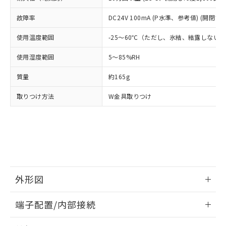
り引きをいたしません。
メンバーズにご登録されている必要が
「－」：未確認です。当社販売部門へお問
あります。
故障率
DC24V 100mA (P水準、参考値) (開閉ひん
い合わせください。
お客様が当ウェブサイト上で当社にご
※3 非含有証明書ダウンロード
登録された部品リストについて、当社
使用温度範囲
-25～60℃（ただし、氷結、結露しない
および当社の共同利用者が、当社の製
下記の非含有証明書をダウンロードするこ
品・サービスに関するお客様との取
使用湿度範囲
5～85%RH
とができます。
合意する
キャンセル
引・商談に必要な範囲で利用すること
質量
約165g
をご了承ください。
EU RoHS指令（10物質）の非含有証明書
※当社の共同利用者とは、
"個人情報
51物質の非含有証明書（当社基準）
取りつけ方法
W金具取りつけ
の共同利用に関して"
の「1.共同利
※本証明書は発行日時点で非含有を証明す
用者の範囲」に記載されている法人を
るもので、過去に遡って非含有を証明する
指します。
ものではありません。
また、RoHS指令のフタル酸エステル類４
物質の対応では、対応完了までの期間は出
荷製品に未対応品が混在することから備考
欄に対応日を記載しておりました。
外形図
既に当社にて対応品への在庫切替を完了
していることから、特段のことがない限
情報更新：2024/07/25
り、2022年1月12日より割愛しておりま
端子配置/内部接続
す。
外形図
情報更新：2024/07/25