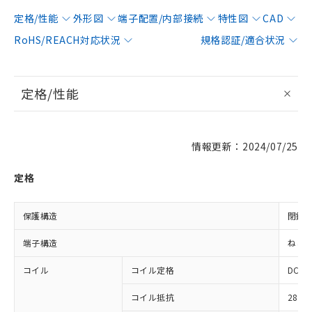
定格/性能
外形図
端子配置/内部接続
特性図
CAD
RoHS/REACH対応状況
規格認証/適合状況
定格/性能
情報更新：2024/07/25
定格
保護構造
閉鎖
端子構造
ねじ
コイル
コイル定格
DC24
コイル抵抗
288Ω