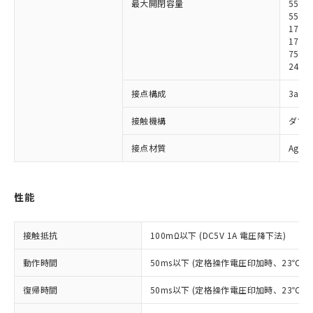
最大開閉容量
5500
5500
1760
1760
750W
240W
接点構成
3a1b
※1 対応状況
接触機構
ダブ
対応済み：EU RoHS指令（10物質）の
非含有に対応した製品が提供可能な商品で
接点材質
Ag合
す。
対応予定：EU RoHS指令（10物質）の非含
ご利用条件
有に対応した製品に切り替える予定のある
性能
商品です。
対応予定なし：EU RoHS指令（10物質）の
以下の条件をお読みいただき、同意のうえ
非含有に非対応の商品で、対応品を出す予
接触抵抗
100mΩ以下 (DC5V 1A 電圧降下法)
ご利用ください。
定はありません。
調査・確認中：EU RoHS指令（10物質）の
動作時間
50ms以下 (定格操作電圧印加時、23℃
本サービスは、当社制御機器事業取扱
※1 中国RoHS○×表
非含有の対応状況を調査中または確認中の
商品の当社在庫状況および標準価格
商品です。
復帰時間
50ms以下 (定格操作電圧印加時、23℃
(税抜)を提供させていただくもので
「○」：最大均質材料含有率が中国RoHSの
非該当品：ライセンス料など無形物で、有
す。