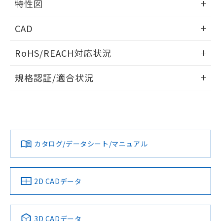
特性図
端子配置/内部接続
情報更新：2024/07/25
CAD
電気的寿命曲線
ログイン/会員登録いただくと、CADデータをダウンロー
RoHS/REACH対応状況
ドすることができます。
情報更新：2026/7/29
規格認証/適合状況
ログイン/会員登録
EU RoHS
注意事項・凡例
UL認証
CSA認証
CEマーキング
Yes
Yes
Yes
対応状況
対応予定月
※1
※2
ダウンロードデータをご利用いただく前に、以下を必ずお読
みください。
カタログ/データシート/マニュアル
対応済み
ソフトウェアの使用条件
LR型式承認
DNV型式承認
BV型式承認
KR型式承
（イギリス
（ノルウェー
（フランス
（韓国
取りつけ穴加工図
船舶規格）
船舶規格）
船舶規格）
船舶規格
中国 RoHS
注意事項・凡例
2D CADデータ
No
No
No
No
中国 RoHS表
※1 ※2
3D CADデータ