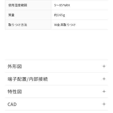
お客様が当ウェブサイト上で当社にご
※3 非含有証明書ダウンロード
使用湿度範囲
5～85%RH
登録された部品リストについて、当社
および当社の共同利用者が、当社の製
下記の非含有証明書をダウンロードするこ
質量
約165g
品・サービスに関するお客様との取
とができます。
合意する
キャンセル
引・商談に必要な範囲で利用すること
取りつけ方法
W金具取りつけ
をご了承ください。
EU RoHS指令（10物質）の非含有証明書
※当社の共同利用者とは、
"個人情報
51物質の非含有証明書（当社基準）
の共同利用に関して"
の「1.共同利
※本証明書は発行日時点で非含有を証明す
用者の範囲」に記載されている法人を
るもので、過去に遡って非含有を証明する
指します。
ものではありません。
また、RoHS指令のフタル酸エステル類４
物質の対応では、対応完了までの期間は出
外形図
荷製品に未対応品が混在することから備考
欄に対応日を記載しておりました。
情報更新：2024/07/25
端子配置/内部接続
既に当社にて対応品への在庫切替を完了
していることから、特段のことがない限
外形図
情報更新：2024/07/25
り、2022年1月12日より割愛しておりま
特性図
す。
端子配置/内部接続
情報更新：2024/07/25
CAD
電気的寿命曲線