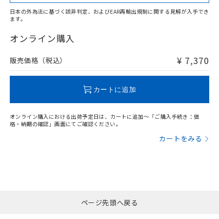
日本の外為法に基づく該非判定、およびEAR再輸出規制に関する見解が入手でき
ます。
"対応済み"や非含有の記載がされた商品であっても、流通
在庫等で未対応品が混在する可能性があります。
オンライン購入
非含有品が必要な際は、弊社営業部門もしくは販売店へお
問い合わせください。
¥ 7,370
販売価格（税込）
この製品のRoHS/REACH対応状況ページへ
カートに追加
オンライン購入における出荷予定日は、カートに追加～「ご購入手続き：価
格・納期の確認」画面にてご確認ください。
カートをみる
ページ先頭へ戻る