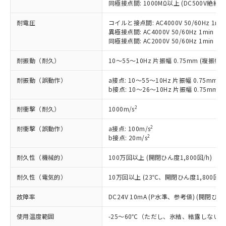
いたものが、含有品と判明した場合などや
当社は、これら貴社製品のうち、外国
同極接点間: 1000MΩ以上 (DC500V絶縁
ことをご了承ください。
「－」：未確認です。当社販売部門へお問
むを得ず変更することがあります。
為替および外国貿易法に定める商品
在庫状況および標準価格照会結果は、
い合わせください。
耐電圧
コイルと接点間: AC4000V 50/60Hz 1mi
（以下｢規制貨物等」という）を輸出
記載している更新日時点での社内デー
異極接点間: AC4000V 50/60Hz 1min
*EU RoHS指令（10物質）：
または国外への提供する場合は、日本
記
タに基づき作成されるものであり、閲
説明
鉛(Pb) 1000ppm以下、 水銀(Hg) 1000ppm以下、 カド
同極接点間: AC2000V 50/60Hz 1min
*中国RoHS10物質の基準値 (GB/T26572)：
国政府の輸出許可(または役務取引許
号
覧された時点での実際の在庫および標
ミウム(Cd) 100ppm以下、
Pb(鉛) :1000ppm、 Hg(水銀) : 1000ppm、 Cd(カドミウ
可)を取得するなどの必要な手続きを
六価クロム(Cr(Ⅵ)) 1000ppm以下、ポリ臭化ビフェニル
ム) : 100ppm、
準価格とは異なる場合があることをご
耐振動（耐久）
10～55～10Hz 片振幅 0.75mm (複振幅 1
類(PBB) 1000ppm以下、ポリ臭化ジフェニルエーテル類
Cr(Ⅵ)(六価クロム) : 1000ppm、 PBBs(ポリ臭化ビフェ
とります。
了承ください。
(PBDE) 1000ppm以下、フタル酸ビス(2-エチルヘキシ
○
一定数以上の在庫あり
ニル類) : 1000ppm、 PBDEs(ポリ臭化ジフェニルエーテ
当社は規制貨物を破棄する場合は、完
ル) (DEHP)(別名：DOP) 1000ppm以下、フタル酸ブチ
正式な納期状況および標準価格はお客
ル類) : 1000ppm、
耐振動（誤動作）
a接点: 10～55～10Hz 片振幅 0.75mm (
ルベンジル（BBP） 1000ppm以下、フタル酸ジブチル
全に破砕するなど、違法に輸出されな
DBP(フタル酸ジブチル) : 1000ppm、 DIBP(フタル酸ジ
b接点: 10～26～10Hz 片振幅 0.75mm (
様のお取引先、またはお客様担当のオ
（DBP） 1000ppm以下、フタル酸ジイソブチル
イソブチル) : 1000ppm、 BBP(フタル酸ブチルベンジ
△
一定数には満たないが在庫あり
いよう必要な手段を講じます。
ムロン制御機器販売店・当社販売員に
(DIBP) 1000ppm以下
ル) : 1000ppm、
当社は貴社製品を、核兵器、ミサイ
但し、RoHS指令で産業用監視および制御機器に対する
2
耐衝撃（耐久）
1000m/s
DEHP(フタル酸ビス(2-エチルヘキシル)) : 1000ppm
ご相談ください。
適用除外項目は除く。
ル、化学兵器、生物兵器またはその他
－
在庫なし(最新の在庫状況につ
オムロン制御機器販売店や当社販売拠
フタル酸エステル類の４物質については閾値を超える意
2
耐衝撃（誤動作）
a接点: 100m/s
武器並びにこれらの製造装置等に一切
いては、お客様のお取引先、ま
図的な使用がないことを確認しています。
点は「
販売ネットワーク
」をご確認
2
※2 環境保護使用期限
b接点: 20m/s
使用いたしません。
たはお客様担当のオムロン制御
ください。
当社は、貴社製品を第三者に販売する
機器販売店・当社販売員にご確
在庫状況および標準価格結果を当社の
耐久性（機械的）
100万回以上 (開閉ひん度1,800回/h)
※2 対応予定月
「ｅ」：有害物質（10物質）のすべてが基
場合は、上記1、2および3の内容を当
認ください)
事前の承諾なく第三者に漏洩または開
準値以下であることを示します。
該第三者に通知します。また当社は、
示しないようお願いします。
耐久性（電気的）
10万回以上 (23℃、開閉ひん度1,800回/h
部品在庫の切り替え状況などにより、予定
「10」：通常の使用状況下において有害物
販売先および販売に係わる関係者が違
マイパーツ機能（部品リスト作成サー
空
受注生産機種、また在庫状況の
月が前後することがあります。
質が外部に漏えいし、環境に深刻な影響を
法に輸出するおそれがある場合は、取
ビス）をご利用いただくには、I-Web
故障率
DC24V 10mA (P水準、参考値) (開閉ひん度
白
情報を公開していない機種
及ぼさない年数を意味します。
り引きをいたしません。
メンバーズにご登録されている必要が
「－」：未確認です。当社販売部門へお問
使用温度範囲
-25～60℃（ただし、氷結、結露しない
あります。
い合わせください。