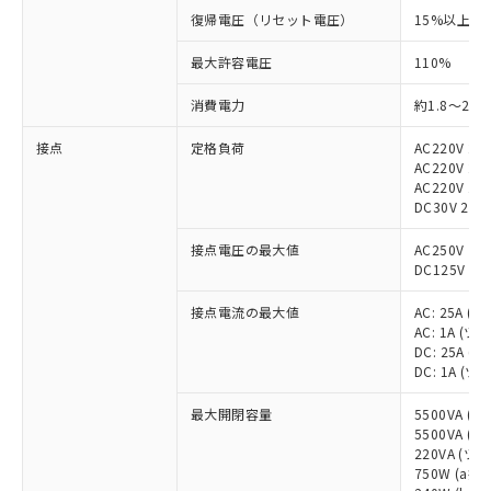
復帰電圧（リセット電圧）
15%以上
最大許容電圧
110%
消費電力
約1.8～2.6V
接点
定格負荷
AC220V 2
AC220V 25
AC220V 1A
DC30V 25
接点電圧の最大値
AC250V
DC125V
接点電流の最大値
AC: 25A (a
AC: 1A (
DC: 25A (a
DC: 1A (
最大開閉容量
5500VA (
5500VA (a
220VA (ツ
750W (a接