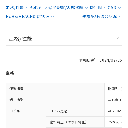
定格/性能
外形図
端子配置/内部接続
特性図
CAD
RoHS/REACH対応状況
規格認証/適合状況
定格/性能
情報更新：2024/07/25
定格
保護構造
閉鎖型（ケ
端子構造
ねじ端子
コイル
コイル定格
AC200V 9～
動作電圧（セット電圧）
75%以下