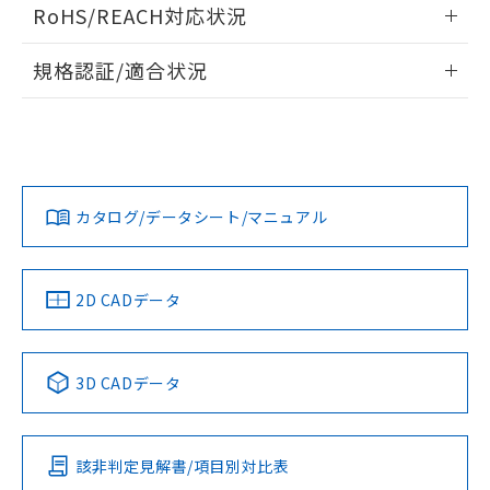
ログイン/会員登録いただくと、CADデータをダウンロー
RoHS/REACH対応状況
ドすることができます。
情報更新：2026/7/29
規格認証/適合状況
ログイン/会員登録
EU RoHS
注意事項・凡例
UL認証
CSA認証
CEマーキング
Yes
Yes
Yes
対応状況
対応予定月
※1
※2
ダウンロードデータをご利用いただく前に、以下を必ずお読
みください。
カタログ/データシート/マニュアル
対応済み
ソフトウェアの使用条件
LR型式承認
DNV型式承認
BV型式承認
KR型式承
（イギリス
（ノルウェー
（フランス
（韓国
取りつけ穴加工図
船舶規格）
船舶規格）
船舶規格）
船舶規格
中国 RoHS
注意事項・凡例
2D CADデータ
No
No
No
No
中国 RoHS表
※1 ※2
3D CADデータ
この製品の規格認証/適合状況ページへ
Pb
Hg
Cd
Cr(VI)
その他の認証はこちらのページからご検索ください
該非判定見解書/項目別対比表
X
O
O
O