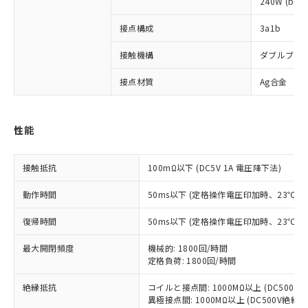
240W (b接
接点構成
3a1b
接触機構
ダブルブレ
※1 対応状況
接点材質
Ag合金
対応済み：EU RoHS指令（10物質）の
非含有に対応した製品が提供可能な商品で
す。
性能
対応予定：EU RoHS指令（10物質）の非含
ご利用条件
有に対応した製品に切り替える予定のある
商品です。
接触抵抗
100mΩ以下 (DC5V 1A 電圧降下法)
対応予定なし：EU RoHS指令（10物質）の
以下の条件をお読みいただき、同意のうえ
非含有に非対応の商品で、対応品を出す予
動作時間
50ms以下 (定格操作電圧印加時、23℃
ご利用ください。
定はありません。
調査・確認中：EU RoHS指令（10物質）の
復帰時間
50ms以下 (定格操作電圧印加時、23℃
本サービスは、当社制御機器事業取扱
※1 中国RoHS○×表
非含有の対応状況を調査中または確認中の
商品の当社在庫状況および標準価格
最大開閉頻度
機械的: 1800回/時間
商品です。
(税抜)を提供させていただくもので
定格負荷: 1800回/時間
「○」：最大均質材料含有率が中国RoHSの
非該当品：ライセンス料など無形物で、有
す。
基準値以下であることを示します。
害物質有無と関係のない商品です。
当社制御機器事業取扱商品の中には、
絶縁抵抗
コイルと接点間: 1000MΩ以上 (DC500
「×」：最大均質材料含有率が中国RoHSの
仕入先様の事情により、非含有部品として
異極接点間: 1000MΩ以上 (DC500V絶縁
本サービスの対象外となる商品もある
基準値を超えていることを示します。