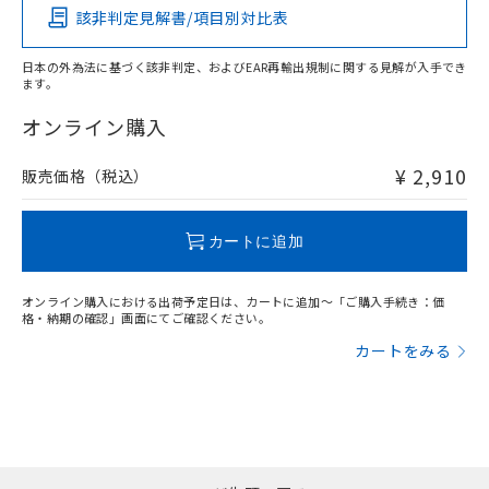
該非判定見解書/項目別対比表
O
O
O
O
日本の外為法に基づく該非判定、およびEAR再輸出規制に関する見解が入手でき
ます。
"対応済み"や非含有の記載がされた商品であっても、流通
在庫等で未対応品が混在する可能性があります。
オンライン購入
非含有品が必要な際は、弊社営業部門もしくは販売店へお
問い合わせください。
¥ 2,910
販売価格（税込）
この製品のRoHS/REACH対応状況ページへ
カートに追加
オンライン購入における出荷予定日は、カートに追加～「ご購入手続き：価
格・納期の確認」画面にてご確認ください。
カートをみる