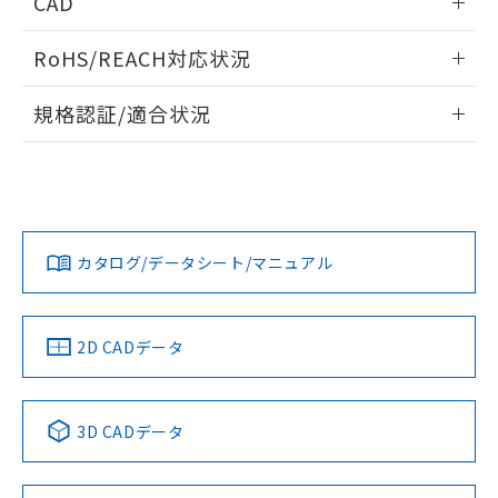
CAD
ものではありません。
また、RoHS指令のフタル酸エステル類４
端子配置/内部接続
ログイン/会員登録いただくと、CADデータをダウンロー
物質の対応では、対応完了までの期間は出
RoHS/REACH対応状況
ドすることができます。
荷製品に未対応品が混在することから備考
欄に対応日を記載しておりました。
情報更新：2026/7/29
規格認証/適合状況
既に当社にて対応品への在庫切替を完了
していることから、特段のことがない限
ログイン/会員登録
EU RoHS
注意事項・凡例
り、2022年1月12日より割愛しておりま
UL認証
CSA認証
CEマーキング
す。
取りつけ穴加工図
Yes
No
Yes
対応状況
対応予定月
※1
※2
ダウンロードデータをご利用いただく前に、以下を必ずお読
みください。
カタログ/データシート/マニュアル
対応済み
ソフトウェアの使用条件
LR型式承認
DNV型式承認
BV型式承認
KR型式承
（イギリス
（ノルウェー
（フランス
（韓国
船舶規格）
船舶規格）
船舶規格）
船舶規格
中国 RoHS
注意事項・凡例
2D CADデータ
No
No
No
No
中国 RoHS表
※1 ※2
3D CADデータ
この製品の規格認証/適合状況ページへ
Pb
Hg
Cd
Cr(VI)
その他の認証はこちらのページからご検索ください