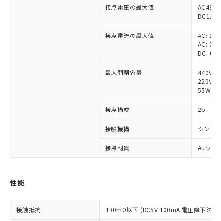
接点電圧の最大値
AC480V
DC125V
接点電流の最大値
AC: 1A
AC: 0.
DC: 0.5
最大開閉容量
440VA
220VA 
55W (抵
接点構成
2b
接触機構
シング
接点材質
Auクラ
※1 対応状況
性能
対応済み：EU RoHS指令（10物質）の
非含有に対応した製品が提供可能な商品で
す。
接触抵抗
100mΩ以下 (DC5V 100mA 電圧降下法)
対応予定：EU RoHS指令（10物質）の非含