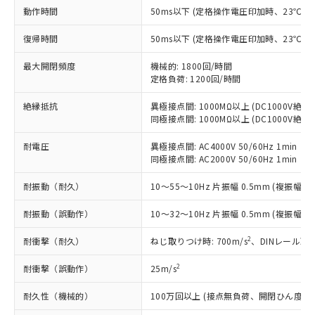
ご利用条件
有に対応した製品に切り替える予定のある
動作時間
50ms以下 (定格操作電圧印加時、23℃
商品です。
対応予定なし：EU RoHS指令（10物質）の
復帰時間
50ms以下 (定格操作電圧印加時、23℃
以下の条件をお読みいただき、同意のうえ
非含有に非対応の商品で、対応品を出す予
ご利用ください。
最大開閉頻度
機械的: 1800回/時間
定はありません。
定格負荷: 1200回/時間
調査・確認中：EU RoHS指令（10物質）の
本サービスは、当社制御機器事業取扱
※1 中国RoHS○×表
非含有の対応状況を調査中または確認中の
商品の当社在庫状況および標準価格
絶縁抵抗
異極接点間: 1000MΩ以上 (DC1000V絶
商品です。
(税抜)を提供させていただくもので
同極接点間: 1000MΩ以上 (DC1000V絶
「○」：最大均質材料含有率が中国RoHSの
非該当品：ライセンス料など無形物で、有
す。
基準値以下であることを示します。
害物質有無と関係のない商品です。
耐電圧
異極接点間: AC4000V 50/60Hz 1min
当社制御機器事業取扱商品の中には、
「×」：最大均質材料含有率が中国RoHSの
仕入先様の事情により、非含有部品として
同極接点間: AC2000V 50/60Hz 1min
本サービスの対象外となる商品もある
基準値を超えていることを示します。
いたものが、含有品と判明した場合などや
当社は、これら貴社製品のうち、外国
ことをご了承ください。
「－」：未確認です。当社販売部門へお問
むを得ず変更することがあります。
耐振動（耐久）
10～55～10Hz 片振幅 0.5mm (複振幅 1
為替および外国貿易法に定める商品
在庫状況および標準価格照会結果は、
い合わせください。
（以下｢規制貨物等」という）を輸出
記載している更新日時点での社内デー
耐振動（誤動作）
10～32～10Hz 片振幅 0.5mm (複振幅 1
*EU RoHS指令（10物質）：
または国外への提供する場合は、日本
記
タに基づき作成されるものであり、閲
説明
鉛(Pb) 1000ppm以下、 水銀(Hg) 1000ppm以下、 カド
*中国RoHS10物質の基準値 (GB/T26572)：
国政府の輸出許可(または役務取引許
号
覧された時点での実際の在庫および標
ミウム(Cd) 100ppm以下、
Pb(鉛) :1000ppm、 Hg(水銀) : 1000ppm、 Cd(カドミウ
2
耐衝撃（耐久）
ねじ取りつけ時: 700m/s
、DINレール取り
可)を取得するなどの必要な手続きを
六価クロム(Cr(Ⅵ)) 1000ppm以下、ポリ臭化ビフェニル
ム) : 100ppm、
準価格とは異なる場合があることをご
類(PBB) 1000ppm以下、ポリ臭化ジフェニルエーテル類
Cr(Ⅵ)(六価クロム) : 1000ppm、 PBBs(ポリ臭化ビフェ
とります。
了承ください。
2
耐衝撃（誤動作）
25m/s
(PBDE) 1000ppm以下、フタル酸ビス(2-エチルヘキシ
○
一定数以上の在庫あり
ニル類) : 1000ppm、 PBDEs(ポリ臭化ジフェニルエーテ
当社は規制貨物を破棄する場合は、完
ル) (DEHP)(別名：DOP) 1000ppm以下、フタル酸ブチ
正式な納期状況および標準価格はお客
ル類) : 1000ppm、
ルベンジル（BBP） 1000ppm以下、フタル酸ジブチル
全に破砕するなど、違法に輸出されな
DBP(フタル酸ジブチル) : 1000ppm、 DIBP(フタル酸ジ
様のお取引先、またはお客様担当のオ
耐久性（機械的）
100万回以上 (接点無負荷、開閉ひん度1,80
（DBP） 1000ppm以下、フタル酸ジイソブチル
イソブチル) : 1000ppm、 BBP(フタル酸ブチルベンジ
△
一定数には満たないが在庫あり
いよう必要な手段を講じます。
ムロン制御機器販売店・当社販売員に
(DIBP) 1000ppm以下
ル) : 1000ppm、