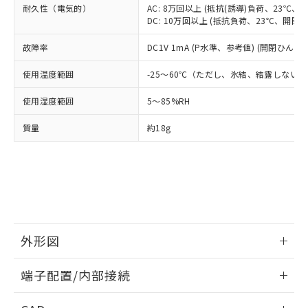
当社は貴社製品を、核兵器、ミサイ
但し、RoHS指令で産業用監視および制御機器に対する
耐久性（電気的）
AC: 8万回以上 (抵抗(誘導)負荷、23℃、開
DEHP(フタル酸ビス(2-エチルヘキシル)) : 1000ppm
ご相談ください。
適用除外項目は除く。
ル、化学兵器、生物兵器またはその他
DC: 10万回以上 (抵抗負荷、23℃、開閉ひん
－
在庫なし(最新の在庫状況につ
オムロン制御機器販売店や当社販売拠
フタル酸エステル類の４物質については閾値を超える意
武器並びにこれらの製造装置等に一切
いては、お客様のお取引先、ま
図的な使用がないことを確認しています。
点は「
販売ネットワーク
」をご確認
※2 環境保護使用期限
故障率
DC1V 1mA (P水準、参考値) (開閉ひん度18
使用いたしません。
たはお客様担当のオムロン制御
ください。
当社は、貴社製品を第三者に販売する
機器販売店・当社販売員にご確
在庫状況および標準価格結果を当社の
使用温度範囲
-25～60℃（ただし、氷結、結露しない
※2 対応予定月
「ｅ」：有害物質（10物質）のすべてが基
場合は、上記1、2および3の内容を当
認ください)
事前の承諾なく第三者に漏洩または開
準値以下であることを示します。
該第三者に通知します。また当社は、
示しないようお願いします。
使用湿度範囲
5～85%RH
部品在庫の切り替え状況などにより、予定
「10」：通常の使用状況下において有害物
販売先および販売に係わる関係者が違
マイパーツ機能（部品リスト作成サー
空
受注生産機種、また在庫状況の
月が前後することがあります。
質が外部に漏えいし、環境に深刻な影響を
法に輸出するおそれがある場合は、取
ビス）をご利用いただくには、I-Web
白
情報を公開していない機種
質量
約18g
及ぼさない年数を意味します。
り引きをいたしません。
メンバーズにご登録されている必要が
「－」：未確認です。当社販売部門へお問
あります。
い合わせください。
お客様が当ウェブサイト上で当社にご
※3 非含有証明書ダウンロード
登録された部品リストについて、当社
および当社の共同利用者が、当社の製
下記の非含有証明書をダウンロードするこ
品・サービスに関するお客様との取
とができます。
合意する
キャンセル
引・商談に必要な範囲で利用すること
外形図
をご了承ください。
EU RoHS指令（10物質）の非含有証明書
※当社の共同利用者とは、
"個人情報
51物質の非含有証明書（当社基準）
情報更新：2025/09/04
の共同利用に関して"
の「1.共同利
端子配置/内部接続
※本証明書は発行日時点で非含有を証明す
用者の範囲」に記載されている法人を
るもので、過去に遡って非含有を証明する
外形図
指します。
情報更新：2025/09/04