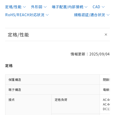
定格/性能
外形図
端子配置/内部接続
CAD
RoHS/REACH対応状況
規格認証/適合状況
定格/性能
情報更新：2025/09/04
定格
保護構造
閉鎖型
端子構造
電線接続
接点
定格負荷
AC440
AC440V
DC110V