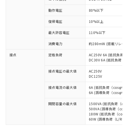
動作電圧
80%以下
復帰電圧
10%以上
最大許容電圧
110%以下
消費電力
約280mW (搭載リレー
接点
定格負荷
AC250V 6A (抵抗負荷（c
DC30V 6A (抵抗負荷（c
接点電圧の最大値
AC250V
DC125V
接点電流の最大値
6A (抵抗負荷（cosφ=1）
※1 対応状況
6A (誘導負荷（cosφ=0.
開閉容量の最大値
1500VA (抵抗負荷（cos
対応済み：EU RoHS指令（10物質）の
500VA (誘導負荷（cosφ
非含有に対応した製品が提供可能な商品で
180W (抵抗負荷（cosφ
す。
60W (誘導負荷（L/R=7
対応予定：EU RoHS指令（10物質）の非含