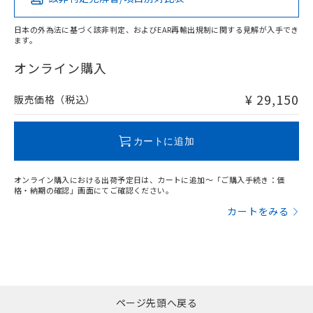
X
O
O
O
日本の外為法に基づく該非判定、およびEAR再輸出規制に関する見解が入手でき
ます。
"対応済み"や非含有の記載がされた商品であっても、流通
在庫等で未対応品が混在する可能性があります。
オンライン購入
非含有品が必要な際は、弊社営業部門もしくは販売店へお
問い合わせください。
¥ 29,150
販売価格（税込）
この製品のRoHS/REACH対応状況ページへ
カートに追加
オンライン購入における出荷予定日は、カートに追加～「ご購入手続き：価
格・納期の確認」画面にてご確認ください。
カートをみる
ページ先頭へ戻る