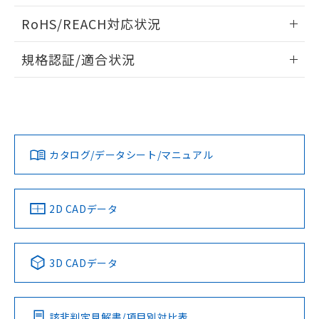
また、RoHS指令のフタル酸エステル類４
ログイン/会員登録いただくと、CADデータをダウンロー
RoHS/REACH対応状況
物質の対応では、対応完了までの期間は出
ドすることができます。
荷製品に未対応品が混在することから備考
情報更新：2026/7/29
欄に対応日を記載しておりました。
規格認証/適合状況
既に当社にて対応品への在庫切替を完了
ログイン/会員登録
EU RoHS
注意事項・凡例
していることから、特段のことがない限
UL認証
CSA認証
CEマーキング
り、2022年1月12日より割愛しておりま
す。
Yes
Yes
Yes
対応状況
対応予定月
※1
※2
ダウンロードデータをご利用いただく前に、以下を必ずお読
みください。
カタログ/データシート/マニュアル
対応済み
ソフトウェアの使用条件
LR型式承認
DNV型式承認
BV型式承認
KR型式承
（イギリス
（ノルウェー
（フランス
（韓国
船舶規格）
船舶規格）
船舶規格）
船舶規格
中国 RoHS
注意事項・凡例
2D CADデータ
No
No
No
No
中国 RoHS表
※1 ※2
3D CADデータ
この製品の規格認証/適合状況ページへ
Pb
Hg
Cd
Cr(VI)
その他の認証はこちらのページからご検索ください
該非判定見解書/項目別対比表