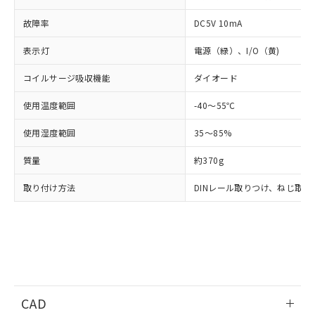
当社は貴社製品を、核兵器、ミサイ
DEHP(フタル酸ビス(2-エチルヘキシル)) : 1000ppm
ご相談ください。
適用除外項目は除く。
ル、化学兵器、生物兵器またはその他
－
在庫なし(最新の在庫状況につ
オムロン制御機器販売店や当社販売拠
フタル酸エステル類の４物質については閾値を超える意
故障率
DC5V 10mA
武器並びにこれらの製造装置等に一切
いては、お客様のお取引先、ま
図的な使用がないことを確認しています。
点は「
販売ネットワーク
」をご確認
※2 環境保護使用期限
使用いたしません。
たはお客様担当のオムロン制御
ください。
表示灯
電源（緑）、I/O（黄)
当社は、貴社製品を第三者に販売する
機器販売店・当社販売員にご確
在庫状況および標準価格結果を当社の
※2 対応予定月
「ｅ」：有害物質（10物質）のすべてが基
場合は、上記1、2および3の内容を当
認ください)
事前の承諾なく第三者に漏洩または開
コイルサージ吸収機能
ダイオード
準値以下であることを示します。
該第三者に通知します。また当社は、
示しないようお願いします。
部品在庫の切り替え状況などにより、予定
「10」：通常の使用状況下において有害物
販売先および販売に係わる関係者が違
使用温度範囲
-40～55℃
マイパーツ機能（部品リスト作成サー
空
受注生産機種、また在庫状況の
月が前後することがあります。
質が外部に漏えいし、環境に深刻な影響を
法に輸出するおそれがある場合は、取
ビス）をご利用いただくには、I-Web
白
情報を公開していない機種
及ぼさない年数を意味します。
り引きをいたしません。
使用湿度範囲
35～85%
メンバーズにご登録されている必要が
「－」：未確認です。当社販売部門へお問
あります。
い合わせください。
質量
約370g
お客様が当ウェブサイト上で当社にご
※3 非含有証明書ダウンロード
登録された部品リストについて、当社
取り付け方法
DINレール取りつけ、ねじ取り
および当社の共同利用者が、当社の製
下記の非含有証明書をダウンロードするこ
品・サービスに関するお客様との取
とができます。
合意する
キャンセル
引・商談に必要な範囲で利用すること
をご了承ください。
EU RoHS指令（10物質）の非含有証明書
※当社の共同利用者とは、
"個人情報
51物質の非含有証明書（当社基準）
の共同利用に関して"
の「1.共同利
※本証明書は発行日時点で非含有を証明す
用者の範囲」に記載されている法人を
るもので、過去に遡って非含有を証明する
指します。
CAD
ものではありません。