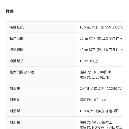
ご利用条件
有に対応した製品に切り替える予定のある
商品です。
性能
対応予定なし：EU RoHS指令（10物質）の
以下の条件をお読みいただき、同意のうえ
非含有に非対応の商品で、対応品を出す予
ご利用ください。
定はありません。
接触抵抗
150mΩ以下（DC5V 1Aにて）
調査・確認中：EU RoHS指令（10物質）の
本サービスは、当社制御機器事業取扱
※1 中国RoHS○×表
非含有の対応状況を調査中または確認中の
動作時間
20ms以下 (周囲温度条件 +23℃
商品の当社在庫状況および標準価格
商品です。
(税抜)を提供させていただくもので
「○」：最大均質材料含有率が中国RoHSの
非該当品：ライセンス料など無形物で、有
復帰時間
40ms以下 (周囲温度条件: +23
す。
基準値以下であることを示します。
害物質有無と関係のない商品です。
当社制御機器事業取扱商品の中には、
「×」：最大均質材料含有率が中国RoHSの
絶縁抵抗
100MΩ以上
仕入先様の事情により、非含有部品として
本サービスの対象外となる商品もある
基準値を超えていることを示します。
いたものが、含有品と判明した場合などや
当社は、これら貴社製品のうち、外国
ことをご了承ください。
最大開閉ひん度
機械的: 18,000回/h
「－」：未確認です。当社販売部門へお問
むを得ず変更することがあります。
為替および外国貿易法に定める商品
在庫状況および標準価格照会結果は、
電気的: 1,800回/h
い合わせください。
（以下｢規制貨物等」という）を輸出
記載している更新日時点での社内デー
*EU RoHS指令（10物質）：
または国外への提供する場合は、日本
記
タに基づき作成されるものであり、閲
説明
耐電圧
コイルと接点間: AC2500V 50/6
鉛(Pb) 1000ppm以下、 水銀(Hg) 1000ppm以下、 カド
*中国RoHS10物質の基準値 (GB/T26572)：
国政府の輸出許可(または役務取引許
号
覧された時点での実際の在庫および標
ミウム(Cd) 100ppm以下、
Pb(鉛) :1000ppm、 Hg(水銀) : 1000ppm、 Cd(カドミウ
可)を取得するなどの必要な手続きを
六価クロム(Cr(Ⅵ)) 1000ppm以下、ポリ臭化ビフェニル
2
耐振動
ム) : 100ppm、
誤動作: 100m/s
準価格とは異なる場合があることをご
類(PBB) 1000ppm以下、ポリ臭化ジフェニルエーテル類
Cr(Ⅵ)(六価クロム) : 1000ppm、 PBBs(ポリ臭化ビフェ
とります。
了承ください。
(PBDE) 1000ppm以下、フタル酸ビス(2-エチルヘキシ
○
一定数以上の在庫あり
ニル類) : 1000ppm、 PBDEs(ポリ臭化ジフェニルエーテ
当社は規制貨物を破棄する場合は、完
23
耐衝撃
100m/s
軸6方向 各3回
ル) (DEHP)(別名：DOP) 1000ppm以下、フタル酸ブチ
正式な納期状況および標準価格はお客
ル類) : 1000ppm、
ルベンジル（BBP） 1000ppm以下、フタル酸ジブチル
全に破砕するなど、違法に輸出されな
DBP(フタル酸ジブチル) : 1000ppm、 DIBP(フタル酸ジ
様のお取引先、またはお客様担当のオ
（DBP） 1000ppm以下、フタル酸ジイソブチル
イソブチル) : 1000ppm、 BBP(フタル酸ブチルベンジ
△
一定数には満たないが在庫あり
耐久性
機械的: 500万回以上
いよう必要な手段を講じます。
ムロン制御機器販売店・当社販売員に
(DIBP) 1000ppm以下
ル) : 1000ppm、
電気的: NO接点: 7万回以上、
但し、RoHS指令で産業用監視および制御機器に対する