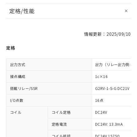
定格/性能
情報更新：2025/09/10
定格
出力方式
出力（リレー出力側: 接
接点構成
1c×16
搭載リレー/SSR
G2RV-1-S-G DC21V
I/O点数
16点
コイル
コイル定格
DC24V
定格電流
DC24V: 13.3mA
コイル抵抗
DC24V 1575Ω