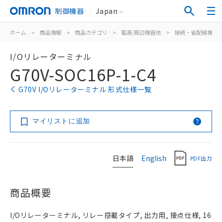
制御機器
Japan
ホーム
>
商品情報
>
商品カテゴリ
>
電源/周辺機器他
>
接続・省配線機器
I/Oリレーターミナル
G70V-SOC16P-1-C4
G70V I/Oリレーターミナル 形式仕様一覧
マイリストに追加
日本語
English
PDF出力
商品概要
I/Oリレーターミナル, リレー搭載タイプ, 出力用, 接点仕様, 16