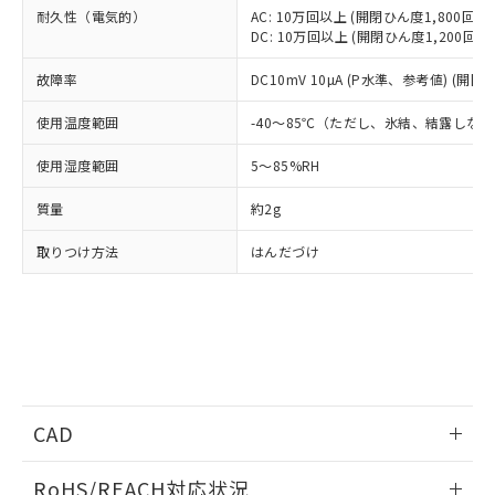
ル、化学兵器、生物兵器またはその他
－
在庫なし(最新の在庫状況につ
オムロン制御機器販売店や当社販売拠
フタル酸エステル類の４物質については閾値を超える意
耐久性（電気的）
AC: 10万回以上 (開閉ひん度1,800回/h)
武器並びにこれらの製造装置等に一切
いては、お客様のお取引先、ま
図的な使用がないことを確認しています。
点は「
販売ネットワーク
」をご確認
DC: 10万回以上 (開閉ひん度1,200回/h
※2 環境保護使用期限
使用いたしません。
たはお客様担当のオムロン制御
ください。
当社は、貴社製品を第三者に販売する
機器販売店・当社販売員にご確
在庫状況および標準価格結果を当社の
故障率
DC10mV 10µA (P水準、参考値) (開閉
※2 対応予定月
「ｅ」：有害物質（10物質）のすべてが基
場合は、上記1、2および3の内容を当
認ください)
事前の承諾なく第三者に漏洩または開
準値以下であることを示します。
該第三者に通知します。また当社は、
使用温度範囲
-40～85℃（ただし、氷結、結露しな
示しないようお願いします。
部品在庫の切り替え状況などにより、予定
「10」：通常の使用状況下において有害物
販売先および販売に係わる関係者が違
マイパーツ機能（部品リスト作成サー
空
受注生産機種、また在庫状況の
月が前後することがあります。
質が外部に漏えいし、環境に深刻な影響を
法に輸出するおそれがある場合は、取
使用湿度範囲
5～85%RH
ビス）をご利用いただくには、I-Web
白
情報を公開していない機種
及ぼさない年数を意味します。
り引きをいたしません。
メンバーズにご登録されている必要が
「－」：未確認です。当社販売部門へお問
質量
約2g
あります。
い合わせください。
お客様が当ウェブサイト上で当社にご
取りつけ方法
はんだづけ
※3 非含有証明書ダウンロード
登録された部品リストについて、当社
および当社の共同利用者が、当社の製
下記の非含有証明書をダウンロードするこ
品・サービスに関するお客様との取
とができます。
合意する
キャンセル
引・商談に必要な範囲で利用すること
をご了承ください。
EU RoHS指令（10物質）の非含有証明書
※当社の共同利用者とは、
"個人情報
51物質の非含有証明書（当社基準）
の共同利用に関して"
の「1.共同利
※本証明書は発行日時点で非含有を証明す
用者の範囲」に記載されている法人を
CAD
るもので、過去に遡って非含有を証明する
指します。
ものではありません。
ログイン/会員登録いただくと、CADデータをダウンロー
RoHS/REACH対応状況
また、RoHS指令のフタル酸エステル類４