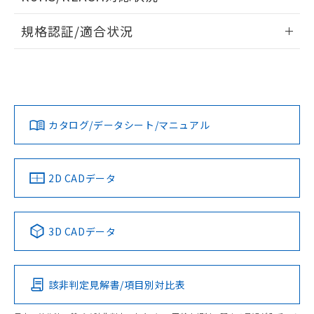
ドすることができます。
物質の対応では、対応完了までの期間は出
情報更新：2026/7/29
荷製品に未対応品が混在することから備考
規格認証/適合状況
欄に対応日を記載しておりました。
ログイン/会員登録
EU RoHS
注意事項・凡例
既に当社にて対応品への在庫切替を完了
G6S-2F-Y DC12についての規格認証/適合状況については、
していることから、特段のことがない限
「カスタマーサポートセンタ お客様相談室」または貴社担当
り、2022年1月12日より割愛しておりま
オムロン営業員または販売店にお問い合わせください。
す。
対応状況
対応予定月
※1
※2
ダウンロードデータをご利用いただく前に、以下を必ずお読
みください。
お問い合わせ
カタログ/データシート/マニュアル
対応済み
ソフトウェアの使用条件
中国 RoHS
注意事項・凡例
2D CADデータ
中国 RoHS表
※1 ※2
3D CADデータ
Pb
Hg
Cd
Cr(VI)
該非判定見解書/項目別対比表
O
O
O
O