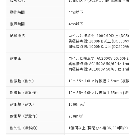
接触抵抗
75mΩ以下 (DC1V 10mA 電圧降下法)
商品です。
対応予定なし：EU RoHS指令（10物質）の
以下の条件をお読みいただき、同意のうえ
動作時間
4ms以下
非含有に非対応の商品で、対応品を出す予
ご利用ください。
定はありません。
復帰時間
4ms以下
調査・確認中：EU RoHS指令（10物質）の
本サービスは、当社制御機器事業取扱
※1 中国RoHS○×表
非含有の対応状況を調査中または確認中の
絶縁抵抗
コイルと接点間: 1000MΩ以上 (DC50
商品の当社在庫状況および標準価格
商品です。
異極接点間: 1000MΩ以上 (DC500V
(税抜)を提供させていただくもので
「○」：最大均質材料含有率が中国RoHSの
非該当品：ライセンス料など無形物で、有
同極接点間: 1000MΩ以上 (DC500V
す。
基準値以下であることを示します。
害物質有無と関係のない商品です。
当社制御機器事業取扱商品の中には、
「×」：最大均質材料含有率が中国RoHSの
仕入先様の事情により、非含有部品として
耐電圧
コイルと接点間: AC2000V 50/60Hz 1m
本サービスの対象外となる商品もある
基準値を超えていることを示します。
異極接点間: AC1500V 50/60Hz 1min
いたものが、含有品と判明した場合などや
当社は、これら貴社製品のうち、外国
ことをご了承ください。
同極接点間: AC1000V 50/60Hz 1min
「－」：未確認です。当社販売部門へお問
むを得ず変更することがあります。
為替および外国貿易法に定める商品
在庫状況および標準価格照会結果は、
い合わせください。
（以下｢規制貨物等」という）を輸出
記載している更新日時点での社内デー
耐振動（耐久）
10～55～10Hz 片振幅 2.5mm (複振幅 
*EU RoHS指令（10物質）：
または国外への提供する場合は、日本
記
タに基づき作成されるものであり、閲
説明
鉛(Pb) 1000ppm以下、 水銀(Hg) 1000ppm以下、 カド
*中国RoHS10物質の基準値 (GB/T26572)：
国政府の輸出許可(または役務取引許
耐振動（誤動作）
10～55～10Hz 片振幅 1.65mm (複振幅
号
覧された時点での実際の在庫および標
ミウム(Cd) 100ppm以下、
Pb(鉛) :1000ppm、 Hg(水銀) : 1000ppm、 Cd(カドミウ
可)を取得するなどの必要な手続きを
六価クロム(Cr(Ⅵ)) 1000ppm以下、ポリ臭化ビフェニル
ム) : 100ppm、
準価格とは異なる場合があることをご
類(PBB) 1000ppm以下、ポリ臭化ジフェニルエーテル類
Cr(Ⅵ)(六価クロム) : 1000ppm、 PBBs(ポリ臭化ビフェ
とります。
2
耐衝撃（耐久）
1000m/s
了承ください。
(PBDE) 1000ppm以下、フタル酸ビス(2-エチルヘキシ
○
一定数以上の在庫あり
ニル類) : 1000ppm、 PBDEs(ポリ臭化ジフェニルエーテ
当社は規制貨物を破棄する場合は、完
ル) (DEHP)(別名：DOP) 1000ppm以下、フタル酸ブチ
正式な納期状況および標準価格はお客
ル類) : 1000ppm、
ルベンジル（BBP） 1000ppm以下、フタル酸ジブチル
2
耐衝撃（誤動作）
750m/s
全に破砕するなど、違法に輸出されな
DBP(フタル酸ジブチル) : 1000ppm、 DIBP(フタル酸ジ
様のお取引先、またはお客様担当のオ
（DBP） 1000ppm以下、フタル酸ジイソブチル
イソブチル) : 1000ppm、 BBP(フタル酸ブチルベンジ
△
一定数には満たないが在庫あり
いよう必要な手段を講じます。
ムロン制御機器販売店・当社販売員に
(DIBP) 1000ppm以下
ル) : 1000ppm、
耐久性（機械的）
1億回以上 (開閉ひん度36,000回/h)
当社は貴社製品を、核兵器、ミサイ
但し、RoHS指令で産業用監視および制御機器に対する
DEHP(フタル酸ビス(2-エチルヘキシル)) : 1000ppm
ご相談ください。
適用除外項目は除く。