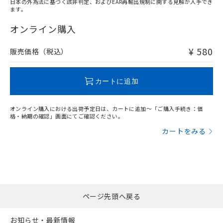
日本の外為法に基づく該非判定、およびEAR再輸出規制に関する見解が入手でき
ます。
"対応済み"や非含有の記載がされた商品であっても、流通
在庫等で未対応品が混在する可能性があります。
オンライン購入
非含有品が必要な際は、弊社営業部門もしくは販売店へお
問い合わせください。
¥ 580
販売価格（税込）
この製品のRoHS/REACH対応状況ページへ
カートに追加
オンライン購入における出荷予定日は、カートに追加～「ご購入手続き：価
格・納期の確認」画面にてご確認ください。
カートをみる
ページ先頭へ戻る
お知らせ・最新情報