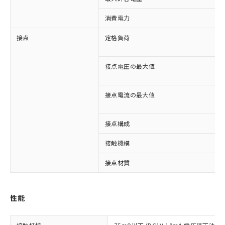
消費電力
接点
定格負荷
接点電圧の最大値
接点電流の最大値
接点構成
接触機構
※1 対応状況
接点材質
対応済み：EU RoHS指令（10物質）の
非含有に対応した製品が提供可能な商品で
す。
性能
対応予定：EU RoHS指令（10物質）の非含
ご利用条件
有に対応した製品に切り替える予定のある