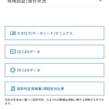
規格認証/適合状況
荷製品に未対応品が混在することから備考
ログイン/会員登録
EU RoHS
注意事項・凡例
欄に対応日を記載しておりました。
G6RN-1 DC6についての規格認証/適合状況については、「カ
既に当社にて対応品への在庫切替を完了
スタマーサポートセンタ お客様相談室」または貴社担当オム
していることから、特段のことがない限
ロン営業員または販売店にお問い合わせください。
り、2022年1月12日より割愛しておりま
対応状況
対応予定月
※1
※2
ダウンロードデータをご利用いただく前に、以下を必ずお読
す。
みください。
お問い合わせ
カタログ/データシート/マニュアル
対応済み
ソフトウェアの使用条件
中国 RoHS
注意事項・凡例
2D CADデータ
中国 RoHS表
※1 ※2
3D CADデータ
Pb
Hg
Cd
Cr(VI)
該非判定見解書/項目別対比表
O
O
O
O
日本の外為法に基づく該非判定、およびEAR再輸出規制に関する見解が入手でき
ます。
"対応済み"や非含有の記載がされた商品であっても、流通