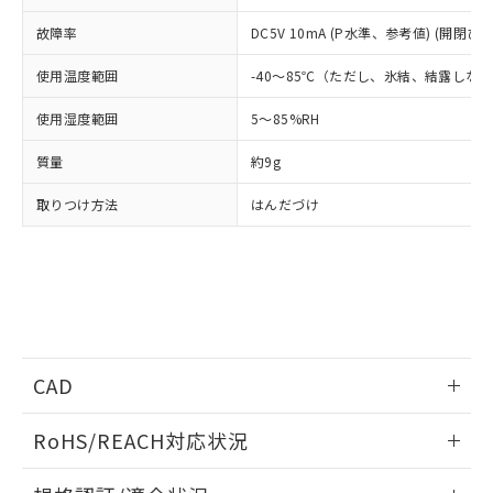
武器並びにこれらの製造装置等に一切
いては、お客様のお取引先、ま
図的な使用がないことを確認しています。
点は「
販売ネットワーク
」をご確認
※2 環境保護使用期限
使用いたしません。
たはお客様担当のオムロン制御
ください。
故障率
DC5V 10mA (P水準、参考値) (開閉ひん
当社は、貴社製品を第三者に販売する
機器販売店・当社販売員にご確
在庫状況および標準価格結果を当社の
※2 対応予定月
「ｅ」：有害物質（10物質）のすべてが基
場合は、上記1、2および3の内容を当
認ください)
使用温度範囲
-40～85℃（ただし、氷結、結露しな
事前の承諾なく第三者に漏洩または開
準値以下であることを示します。
該第三者に通知します。また当社は、
示しないようお願いします。
部品在庫の切り替え状況などにより、予定
「10」：通常の使用状況下において有害物
販売先および販売に係わる関係者が違
使用湿度範囲
5～85%RH
マイパーツ機能（部品リスト作成サー
空
受注生産機種、また在庫状況の
月が前後することがあります。
質が外部に漏えいし、環境に深刻な影響を
法に輸出するおそれがある場合は、取
ビス）をご利用いただくには、I-Web
白
情報を公開していない機種
及ぼさない年数を意味します。
質量
約9g
り引きをいたしません。
メンバーズにご登録されている必要が
「－」：未確認です。当社販売部門へお問
あります。
取りつけ方法
はんだづけ
い合わせください。
お客様が当ウェブサイト上で当社にご
※3 非含有証明書ダウンロード
登録された部品リストについて、当社
および当社の共同利用者が、当社の製
下記の非含有証明書をダウンロードするこ
品・サービスに関するお客様との取
とができます。
合意する
キャンセル
引・商談に必要な範囲で利用すること
をご了承ください。
EU RoHS指令（10物質）の非含有証明書
※当社の共同利用者とは、
"個人情報
51物質の非含有証明書（当社基準）
の共同利用に関して"
の「1.共同利
CAD
※本証明書は発行日時点で非含有を証明す
用者の範囲」に記載されている法人を
るもので、過去に遡って非含有を証明する
指します。
ログイン/会員登録いただくと、CADデータをダウンロー
RoHS/REACH対応状況
ものではありません。
ドすることができます。
また、RoHS指令のフタル酸エステル類４
情報更新：2026/7/29
物質の対応では、対応完了までの期間は出