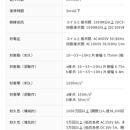
対応予定なし：EU RoHS指令（10物質）の
以下の条件をお読みいただき、同意のうえ
非含有に非対応の商品で、対応品を出す予
復帰時間
5ms以下
ご利用ください。
定はありません。
調査・確認中：EU RoHS指令（10物質）の
絶縁抵抗
コイルと接点間: 1000MΩ以上 (DC50
本サービスは、当社制御機器事業取扱
※1 中国RoHS○×表
非含有の対応状況を調査中または確認中の
同極接点間: 1000MΩ以上 (DC500V
商品の当社在庫状況および標準価格
商品です。
(税抜)を提供させていただくもので
「○」：最大均質材料含有率が中国RoHSの
非該当品：ライセンス料など無形物で、有
耐電圧
コイルと接点間: AC4000V 50/60Hz 1m
す。
基準値以下であることを示します。
害物質有無と関係のない商品です。
同極接点間: AC1000V 50/60Hz 1min
当社制御機器事業取扱商品の中には、
「×」：最大均質材料含有率が中国RoHSの
仕入先様の事情により、非含有部品として
本サービスの対象外となる商品もある
基準値を超えていることを示します。
耐振動（耐久）
10～55～10Hz 片振幅 0.75mm (複振幅
いたものが、含有品と判明した場合などや
当社は、これら貴社製品のうち、外国
ことをご了承ください。
「－」：未確認です。当社販売部門へお問
むを得ず変更することがあります。
為替および外国貿易法に定める商品
在庫状況および標準価格照会結果は、
耐振動（誤動作）
a接点: 10～55～10Hz 片振幅 0.75mm
い合わせください。
（以下｢規制貨物等」という）を輸出
記載している更新日時点での社内デー
b接点: 10～55～10Hz 片振幅 0.4mm 
*EU RoHS指令（10物質）：
または国外への提供する場合は、日本
記
タに基づき作成されるものであり、閲
説明
鉛(Pb) 1000ppm以下、 水銀(Hg) 1000ppm以下、 カド
*中国RoHS10物質の基準値 (GB/T26572)：
国政府の輸出許可(または役務取引許
2
耐衝撃（耐久）
1000m/s
号
覧された時点での実際の在庫および標
ミウム(Cd) 100ppm以下、
Pb(鉛) :1000ppm、 Hg(水銀) : 1000ppm、 Cd(カドミウ
可)を取得するなどの必要な手続きを
六価クロム(Cr(Ⅵ)) 1000ppm以下、ポリ臭化ビフェニル
ム) : 100ppm、
準価格とは異なる場合があることをご
類(PBB) 1000ppm以下、ポリ臭化ジフェニルエーテル類
Cr(Ⅵ)(六価クロム) : 1000ppm、 PBBs(ポリ臭化ビフェ
とります。
2
耐衝撃（誤動作）
a接点: 100m/s
了承ください。
(PBDE) 1000ppm以下、フタル酸ビス(2-エチルヘキシ
○
一定数以上の在庫あり
ニル類) : 1000ppm、 PBDEs(ポリ臭化ジフェニルエーテ
2
b接点: 50m/s
当社は規制貨物を破棄する場合は、完
ル) (DEHP)(別名：DOP) 1000ppm以下、フタル酸ブチ
正式な納期状況および標準価格はお客
ル類) : 1000ppm、
ルベンジル（BBP） 1000ppm以下、フタル酸ジブチル
全に破砕するなど、違法に輸出されな
DBP(フタル酸ジブチル) : 1000ppm、 DIBP(フタル酸ジ
様のお取引先、またはお客様担当のオ
（DBP） 1000ppm以下、フタル酸ジイソブチル
イソブチル) : 1000ppm、 BBP(フタル酸ブチルベンジ
耐久性（機械的）
1000万回以上 (開閉ひん度36,000回/h)
△
一定数には満たないが在庫あり
いよう必要な手段を講じます。
ムロン制御機器販売店・当社販売員に
(DIBP) 1000ppm以下
ル) : 1000ppm、
当社は貴社製品を、核兵器、ミサイ
但し、RoHS指令で産業用監視および制御機器に対する
DEHP(フタル酸ビス(2-エチルヘキシル)) : 1000ppm
ご相談ください。
耐久性（電気的）
5万回以上 (抵抗負荷 AC250V 8A、開閉
適用除外項目は除く。
ル、化学兵器、生物兵器またはその他
－
在庫なし(最新の在庫状況につ
オムロン制御機器販売店や当社販売拠
フタル酸エステル類の４物質については閾値を超える意
5万回以上 (抵抗負荷 DC30V 5A、開閉ひ