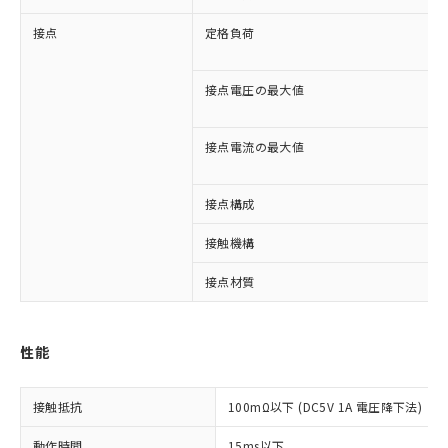
接点
定格負荷
接点電圧の最大値
接点電流の最大値
接点構成
接触機構
※1 対応状況
接点材質
対応済み：EU RoHS指令（10物質）の
非含有に対応した製品が提供可能な商品で
性能
す。
対応予定：EU RoHS指令（10物質）の非含
ご利用条件
接触抵抗
100mΩ以下 (DC5V 1A 電圧降下法)
有に対応した製品に切り替える予定のある
商品です。
動作時間
15ms以下