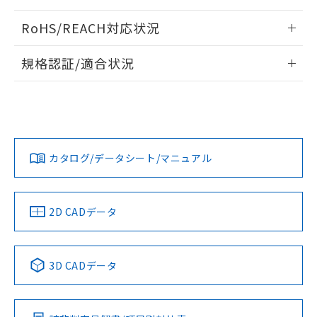
また、RoHS指令のフタル酸エステル類４
ログイン/会員登録いただくと、CADデータをダウンロー
RoHS/REACH対応状況
物質の対応では、対応完了までの期間は出
ドすることができます。
荷製品に未対応品が混在することから備考
情報更新：2026/7/29
欄に対応日を記載しておりました。
規格認証/適合状況
既に当社にて対応品への在庫切替を完了
ログイン/会員登録
EU RoHS
注意事項・凡例
していることから、特段のことがない限
G6L-1P DC12についての規格認証/適合状況については、「カ
り、2022年1月12日より割愛しておりま
スタマーサポートセンタ お客様相談室」または貴社担当オム
す。
ロン営業員または販売店にお問い合わせください。
対応状況
対応予定月
※1
※2
ダウンロードデータをご利用いただく前に、以下を必ずお読
みください。
お問い合わせ
カタログ/データシート/マニュアル
対応済み
ソフトウェアの使用条件
中国 RoHS
注意事項・凡例
2D CADデータ
中国 RoHS表
※1 ※2
3D CADデータ
Pb
Hg
Cd
Cr(VI)