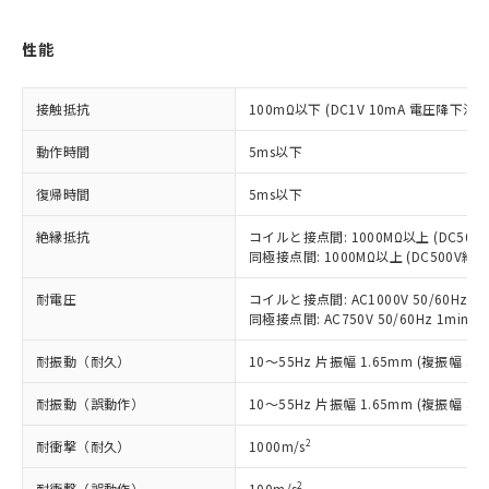
ご利用条件
有に対応した製品に切り替える予定のある
商品です。
性能
対応予定なし：EU RoHS指令（10物質）の
以下の条件をお読みいただき、同意のうえ
非含有に非対応の商品で、対応品を出す予
ご利用ください。
定はありません。
接触抵抗
100mΩ以下 (DC1V 10mA 電圧降下法)
調査・確認中：EU RoHS指令（10物質）の
本サービスは、当社制御機器事業取扱
※1 中国RoHS○×表
非含有の対応状況を調査中または確認中の
動作時間
5ms以下
商品の当社在庫状況および標準価格
商品です。
(税抜)を提供させていただくもので
「○」：最大均質材料含有率が中国RoHSの
非該当品：ライセンス料など無形物で、有
復帰時間
5ms以下
す。
基準値以下であることを示します。
害物質有無と関係のない商品です。
当社制御機器事業取扱商品の中には、
「×」：最大均質材料含有率が中国RoHSの
仕入先様の事情により、非含有部品として
絶縁抵抗
コイルと接点間: 1000MΩ以上 (DC50
本サービスの対象外となる商品もある
基準値を超えていることを示します。
同極接点間: 1000MΩ以上 (DC500V
いたものが、含有品と判明した場合などや
当社は、これら貴社製品のうち、外国
ことをご了承ください。
「－」：未確認です。当社販売部門へお問
むを得ず変更することがあります。
為替および外国貿易法に定める商品
在庫状況および標準価格照会結果は、
耐電圧
コイルと接点間: AC1000V 50/60Hz 1m
い合わせください。
（以下｢規制貨物等」という）を輸出
記載している更新日時点での社内デー
同極接点間: AC750V 50/60Hz 1min
*EU RoHS指令（10物質）：
または国外への提供する場合は、日本
記
タに基づき作成されるものであり、閲
説明
鉛(Pb) 1000ppm以下、 水銀(Hg) 1000ppm以下、 カド
*中国RoHS10物質の基準値 (GB/T26572)：
国政府の輸出許可(または役務取引許
号
覧された時点での実際の在庫および標
耐振動（耐久）
ミウム(Cd) 100ppm以下、
10～55Hz 片振幅 1.65mm (複振幅 3.3
Pb(鉛) :1000ppm、 Hg(水銀) : 1000ppm、 Cd(カドミウ
可)を取得するなどの必要な手続きを
六価クロム(Cr(Ⅵ)) 1000ppm以下、ポリ臭化ビフェニル
ム) : 100ppm、
準価格とは異なる場合があることをご
類(PBB) 1000ppm以下、ポリ臭化ジフェニルエーテル類
Cr(Ⅵ)(六価クロム) : 1000ppm、 PBBs(ポリ臭化ビフェ
とります。
耐振動（誤動作）
10～55Hz 片振幅 1.65mm (複振幅 3.3
了承ください。
(PBDE) 1000ppm以下、フタル酸ビス(2-エチルヘキシ
○
一定数以上の在庫あり
ニル類) : 1000ppm、 PBDEs(ポリ臭化ジフェニルエーテ
当社は規制貨物を破棄する場合は、完
ル) (DEHP)(別名：DOP) 1000ppm以下、フタル酸ブチ
正式な納期状況および標準価格はお客
ル類) : 1000ppm、
ルベンジル（BBP） 1000ppm以下、フタル酸ジブチル
全に破砕するなど、違法に輸出されな
2
耐衝撃（耐久）
DBP(フタル酸ジブチル) : 1000ppm、 DIBP(フタル酸ジ
1000m/s
様のお取引先、またはお客様担当のオ
（DBP） 1000ppm以下、フタル酸ジイソブチル
イソブチル) : 1000ppm、 BBP(フタル酸ブチルベンジ
△
一定数には満たないが在庫あり
いよう必要な手段を講じます。
ムロン制御機器販売店・当社販売員に
(DIBP) 1000ppm以下
ル) : 1000ppm、
2
耐衝撃（誤動作）
100m/s