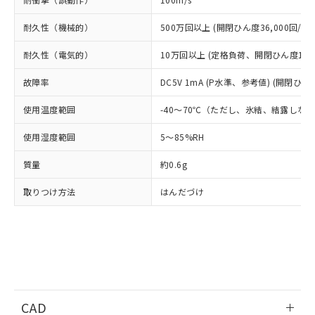
当社は貴社製品を、核兵器、ミサイ
但し、RoHS指令で産業用監視および制御機器に対する
DEHP(フタル酸ビス(2-エチルヘキシル)) : 1000ppm
ご相談ください。
適用除外項目は除く。
ル、化学兵器、生物兵器またはその他
－
在庫なし(最新の在庫状況につ
オムロン制御機器販売店や当社販売拠
フタル酸エステル類の４物質については閾値を超える意
耐久性（機械的）
500万回以上 (開閉ひん度36,000回/h)
武器並びにこれらの製造装置等に一切
いては、お客様のお取引先、ま
図的な使用がないことを確認しています。
点は「
販売ネットワーク
」をご確認
※2 環境保護使用期限
使用いたしません。
たはお客様担当のオムロン制御
ください。
耐久性（電気的）
10万回以上 (定格負荷、開閉ひん度1,80
当社は、貴社製品を第三者に販売する
機器販売店・当社販売員にご確
在庫状況および標準価格結果を当社の
※2 対応予定月
「ｅ」：有害物質（10物質）のすべてが基
場合は、上記1、2および3の内容を当
認ください)
事前の承諾なく第三者に漏洩または開
故障率
DC5V 1mA (P水準、参考値) (開閉ひん度
準値以下であることを示します。
該第三者に通知します。また当社は、
示しないようお願いします。
部品在庫の切り替え状況などにより、予定
「10」：通常の使用状況下において有害物
販売先および販売に係わる関係者が違
マイパーツ機能（部品リスト作成サー
使用温度範囲
-40～70℃（ただし、氷結、結露しな
空
受注生産機種、また在庫状況の
月が前後することがあります。
質が外部に漏えいし、環境に深刻な影響を
法に輸出するおそれがある場合は、取
ビス）をご利用いただくには、I-Web
白
情報を公開していない機種
及ぼさない年数を意味します。
り引きをいたしません。
使用湿度範囲
5～85%RH
メンバーズにご登録されている必要が
「－」：未確認です。当社販売部門へお問
あります。
い合わせください。
質量
約0.6g
お客様が当ウェブサイト上で当社にご
※3 非含有証明書ダウンロード
登録された部品リストについて、当社
取りつけ方法
はんだづけ
および当社の共同利用者が、当社の製
下記の非含有証明書をダウンロードするこ
品・サービスに関するお客様との取
とができます。
合意する
キャンセル
引・商談に必要な範囲で利用すること
をご了承ください。
EU RoHS指令（10物質）の非含有証明書
※当社の共同利用者とは、
"個人情報
51物質の非含有証明書（当社基準）
の共同利用に関して"
の「1.共同利
※本証明書は発行日時点で非含有を証明す
用者の範囲」に記載されている法人を
るもので、過去に遡って非含有を証明する
指します。
CAD
ものではありません。