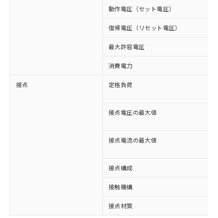
動作電圧（セット電圧）
復帰電圧（リセット電圧）
最大許容電圧
消費電力
接点
定格負荷
接点電圧の最大値
接点電流の最大値
※1 対応状況
接点構成
対応済み：EU RoHS指令（10物質）の
接触機構
非含有に対応した製品が提供可能な商品で
す。
接点材質
対応予定：EU RoHS指令（10物質）の非含