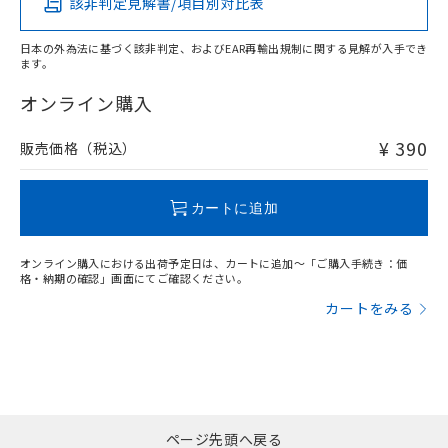
該非判定見解書/項目別対比表
O
O
O
O
日本の外為法に基づく該非判定、およびEAR再輸出規制に関する見解が入手でき
ます。
"対応済み"や非含有の記載がされた商品であっても、流通
在庫等で未対応品が混在する可能性があります。
オンライン購入
非含有品が必要な際は、弊社営業部門もしくは販売店へお
問い合わせください。
¥ 390
販売価格（税込）
この製品のRoHS/REACH対応状況ページへ
カートに追加
オンライン購入における出荷予定日は、カートに追加～「ご購入手続き：価
格・納期の確認」画面にてご確認ください。
カートをみる
ページ先頭へ戻る