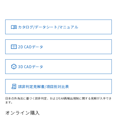
G6L-1F DC12のRoHS対応状況については、営業部門もしく
G6L-1F DC12についての規格認証/適合状況については、「カ
欄に対応日を記載しておりました。
は販売店にお問い合わせください。
スタマーサポートセンタ お客様相談室」または貴社担当オム
既に当社にて対応品への在庫切替を完了
ロン営業員または販売店にお問い合わせください。
していることから、特段のことがない限
この製品のRoHS/REACH対応状況ページへ
ダウンロードデータをご利用いただく前に、以下を必ずお読
り、2022年1月12日より割愛しておりま
みください。
お問い合わせ
す。
カタログ/データシート/マニュアル
ソフトウェアの使用条件
2D CADデータ
3D CADデータ
該非判定見解書/項目別対比表
日本の外為法に基づく該非判定、およびEAR再輸出規制に関する見解が入手でき
ます。
オンライン購入