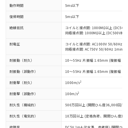
以下の条件をお読みいただき、同意のうえ
非含有に非対応の商品で、対応品を出す予
動作時間
5ms以下
ご利用ください。
定はありません。
調査・確認中：EU RoHS指令（10物質）の
復帰時間
5ms以下
本サービスは、当社制御機器事業取扱
※1 中国RoHS○×表
非含有の対応状況を調査中または確認中の
商品の当社在庫状況および標準価格
商品です。
絶縁抵抗
コイルと接点間: 1000MΩ以上 (DC50
(税抜)を提供させていただくもので
「○」：最大均質材料含有率が中国RoHSの
非該当品：ライセンス料など無形物で、有
同極接点間: 1000MΩ以上 (DC500V
す。
基準値以下であることを示します。
害物質有無と関係のない商品です。
当社制御機器事業取扱商品の中には、
「×」：最大均質材料含有率が中国RoHSの
耐電圧
コイルと接点間: AC1000V 50/60Hz 1m
仕入先様の事情により、非含有部品として
本サービスの対象外となる商品もある
同極接点間: AC750V 50/60Hz 1min
基準値を超えていることを示します。
いたものが、含有品と判明した場合などや
当社は、これら貴社製品のうち、外国
ことをご了承ください。
「－」：未確認です。当社販売部門へお問
むを得ず変更することがあります。
為替および外国貿易法に定める商品
在庫状況および標準価格照会結果は、
耐振動（耐久）
10～55Hz 片振幅 1.65mm (複振幅 3.3
い合わせください。
（以下｢規制貨物等」という）を輸出
記載している更新日時点での社内デー
*EU RoHS指令（10物質）：
または国外への提供する場合は、日本
記
タに基づき作成されるものであり、閲
説明
耐振動（誤動作）
10～55Hz 片振幅 1.65mm (複振幅 3.3
鉛(Pb) 1000ppm以下、 水銀(Hg) 1000ppm以下、 カド
*中国RoHS10物質の基準値 (GB/T26572)：
国政府の輸出許可(または役務取引許
号
覧された時点での実際の在庫および標
ミウム(Cd) 100ppm以下、
Pb(鉛) :1000ppm、 Hg(水銀) : 1000ppm、 Cd(カドミウ
可)を取得するなどの必要な手続きを
六価クロム(Cr(Ⅵ)) 1000ppm以下、ポリ臭化ビフェニル
2
耐衝撃（耐久）
ム) : 100ppm、
1000m/s
準価格とは異なる場合があることをご
類(PBB) 1000ppm以下、ポリ臭化ジフェニルエーテル類
Cr(Ⅵ)(六価クロム) : 1000ppm、 PBBs(ポリ臭化ビフェ
とります。
了承ください。
(PBDE) 1000ppm以下、フタル酸ビス(2-エチルヘキシ
○
一定数以上の在庫あり
ニル類) : 1000ppm、 PBDEs(ポリ臭化ジフェニルエーテ
当社は規制貨物を破棄する場合は、完
2
耐衝撃（誤動作）
100m/s
ル) (DEHP)(別名：DOP) 1000ppm以下、フタル酸ブチ
正式な納期状況および標準価格はお客
ル類) : 1000ppm、
ルベンジル（BBP） 1000ppm以下、フタル酸ジブチル
全に破砕するなど、違法に輸出されな
DBP(フタル酸ジブチル) : 1000ppm、 DIBP(フタル酸ジ
様のお取引先、またはお客様担当のオ
（DBP） 1000ppm以下、フタル酸ジイソブチル
イソブチル) : 1000ppm、 BBP(フタル酸ブチルベンジ
△
一定数には満たないが在庫あり
耐久性（機械的）
500万回以上 (開閉ひん度36,000回/h)
いよう必要な手段を講じます。
ムロン制御機器販売店・当社販売員に
(DIBP) 1000ppm以下
ル) : 1000ppm、
当社は貴社製品を、核兵器、ミサイ
但し、RoHS指令で産業用監視および制御機器に対する
DEHP(フタル酸ビス(2-エチルヘキシル)) : 1000ppm
ご相談ください。
耐久性（電気的）
適用除外項目は除く。
10万回以上 (定格負荷、開閉ひん度1,80
ル、化学兵器、生物兵器またはその他
－
在庫なし(最新の在庫状況につ
オムロン制御機器販売店や当社販売拠
フタル酸エステル類の４物質については閾値を超える意
武器並びにこれらの製造装置等に一切
いては、お客様のお取引先、ま
図的な使用がないことを確認しています。
点は「
販売ネットワーク
」をご確認
故障率
DC5V 1mA (P水準、参考値) (開閉ひん度