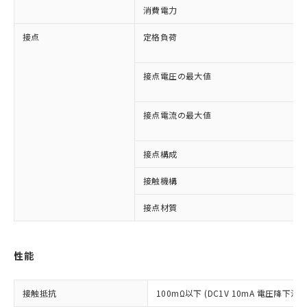
消費電力
接点
定格負荷
接点電圧の最大値
接点電流の最大値
接点構成
接触機構
※1 対応状況
接点材質
対応済み：EU RoHS指令（10物質）の
非含有に対応した製品が提供可能な商品で
す。
性能
対応予定：EU RoHS指令（10物質）の非含
ご利用条件
有に対応した製品に切り替える予定のある
商品です。
接触抵抗
100mΩ以下 (DC1V 10mA 電圧降下法)
対応予定なし：EU RoHS指令（10物質）の