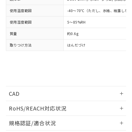
※2 環境保護使用期限
使用いたしません。
たはお客様担当のオムロン制御
ください。
当社は、貴社製品を第三者に販売する
機器販売店・当社販売員にご確
在庫状況および標準価格結果を当社の
使用温度範囲
-40～70℃（ただし、氷結、結露しな
※2 対応予定月
「ｅ」：有害物質（10物質）のすべてが基
場合は、上記1、2および3の内容を当
認ください)
事前の承諾なく第三者に漏洩または開
準値以下であることを示します。
該第三者に通知します。また当社は、
示しないようお願いします。
使用湿度範囲
5～85%RH
部品在庫の切り替え状況などにより、予定
「10」：通常の使用状況下において有害物
販売先および販売に係わる関係者が違
マイパーツ機能（部品リスト作成サー
空
受注生産機種、また在庫状況の
月が前後することがあります。
質が外部に漏えいし、環境に深刻な影響を
法に輸出するおそれがある場合は、取
質量
約0.6g
ビス）をご利用いただくには、I-Web
白
情報を公開していない機種
及ぼさない年数を意味します。
り引きをいたしません。
メンバーズにご登録されている必要が
「－」：未確認です。当社販売部門へお問
取りつけ方法
はんだづけ
あります。
い合わせください。
お客様が当ウェブサイト上で当社にご
※3 非含有証明書ダウンロード
登録された部品リストについて、当社
および当社の共同利用者が、当社の製
下記の非含有証明書をダウンロードするこ
品・サービスに関するお客様との取
とができます。
合意する
キャンセル
引・商談に必要な範囲で利用すること
をご了承ください。
EU RoHS指令（10物質）の非含有証明書
※当社の共同利用者とは、
"個人情報
CAD
51物質の非含有証明書（当社基準）
の共同利用に関して"
の「1.共同利
※本証明書は発行日時点で非含有を証明す
用者の範囲」に記載されている法人を
ログイン/会員登録いただくと、CADデータをダウンロー
るもので、過去に遡って非含有を証明する
RoHS/REACH対応状況
指します。
ドすることができます。
ものではありません。
また、RoHS指令のフタル酸エステル類４
情報更新：2026/7/29
規格認証/適合状況
物質の対応では、対応完了までの期間は出
ログイン/会員登録
荷製品に未対応品が混在することから備考