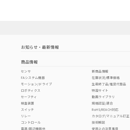
店にお問い合わせください。
ダウンロードデータをご利用いただく前に、以下を必ずお読
対応状況
対応予定月
※1
※2
ソフトウェアの使用条件
対応済み
取りつけ穴加工図
お知らせ・最新情報
中国 RoHS
注意事項・凡例
商品情報
中国 RoHS表
※1 ※2
センサ
新商品情報
FAシステム機器
在庫状況/標準価格
Pb
Hg
Cd
Cr(V
モーション/ドライブ
生産終了品/推奨代替品
ロボティクス
特設サイト
セーフティ
動画ライブラリ
検査装置
規格認証/適合
O
O
O
O
スイッチ
RoHS/REACH対応
リレー
カタログ/マニュアル訂正
コントロール
技術解説
"対応済み"や非含有の記載がされた商品であっても、流通
電源/周辺機器他
使用上の注意事項