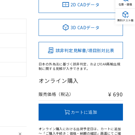
2D CADデータ
在庫・価格
無料テスト機
3D CADデータ
該非判定見解書/項目別対比表
日本の外為法に基づく該非判定、およびEAR再輸出規
制に関する見解が入手できます。
オンライン購入
¥ 690
販売価格（税込）
カートに追加
オンライン購入における出荷予定日は、カートに追加
～「ご購入手続き：価格・納期の確認」画面にてご確