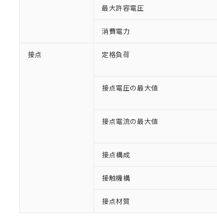
最大許容電圧
消費電力
接点
定格負荷
接点電圧の最大値
※1 対応状況
接点電流の最大値
対応済み：EU
対応予定：EU R
接点構成
対応予定なし：EU
調査・確認中：EU
ご利用条件
接触機構
非該当品：ライセ
※1 中国RoHS
仕入先様の事情に
接点材質
があります。
以下の条件をお読
「○」：最大均質