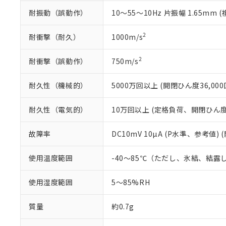
混在することから
耐振動（誤動作）
10～55～10Hz 片振幅 1.65mm (
既に当社にて対応
り割愛しておりま
2
耐衝撃（耐久）
1000m/s
2
耐衝撃（誤動作）
750m/s
耐久性（機械的）
5000万回以上 (開閉ひん度36,000
耐久性（電気的）
10万回以上 (定格負荷、開閉ひん度1,
故障率
DC10mV 10µA (P水準、参考値) 
使用温度範囲
-40～85℃（ただし、氷結、結露
使用湿度範囲
5～85%RH
質量
約0.7g