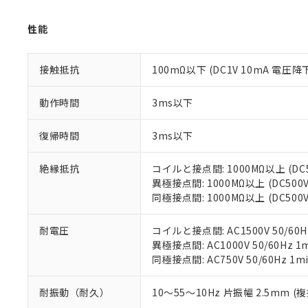
「×」：最大均質
本サービスは
当社は、これ
*EU RoHS指令（10物
「－」：未確認で
鉛(Pb) 1000ppm以下、
くものです。
う）を輸出ま
記
説明
六価クロム(Cr(Ⅵ)) 1
性能
当社制御機器
などの必要な
フタル酸ビス(2-エチルヘ
号
*中国RoHS10物質の基準値 
ル（DBP） 1000ppm
在庫状況およ
当社は規制貨
Pb(鉛) :1000ppm、 Hg
但し、RoHS指令で産
のであり、閲
ます。
Cr(Ⅵ)(六価クロム) : 
接触抵抗
100mΩ以下 (DC1V 10mA 電圧降
フタル酸エステル類の４
○
一定数以
DBP(フタル酸ジブチル) :
い。
当社は貴社製
DEHP(フタル酸ビス(2-エ
正式な納期状
置等に一切使
動作時間
3ms以下
当社販売員に
※2 対応予定月
△
一定数に
当社は、貴社
オムロン制御
また当社は、
※2 環境保護使
復帰時間
3ms以下
在庫状況およ
部品在庫の切り替
たしません。
－
在庫なし
す。
「ｅ」：有害物質
機器販売
マイパーツ機
絶縁抵抗
コイルと接点間: 1000MΩ以上 (D
「10」：通常の
ている必要が
異極接点間: 1000MΩ以上 (DC5
味します。
空
受注生産
お客様が当ウ
※3 非含有証明
同極接点間: 1000MΩ以上 (DC5
「－」：未確認で
白
が、当社の製
さい。
下記の非含有証明
耐電圧
コイルと接点間: AC1500V 50/60H
※当社の共同
異極接点間: AC1000V 50/60Hz 1
いる法人を指
EU RoHS指令（
同極接点間: AC750V 50/60Hz 1m
51物質の非含有証
※本証明書は発行
耐振動（耐久）
10～55～10Hz 片振幅 2.5mm (複
また、RoHS指