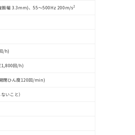
備考欄に対応日を記載しておりました。
2
複振幅 3.3mm)、55～500Hz 200m/s
品への在庫切替を完了していることから、特段のことがない限り、20
す。
回/h)
800回/h)
(開閉ひん度120回/min)
しないこと）