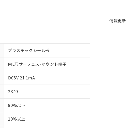
情報更新：2
プラスチックシール形
内L形サーフェス･マウント端子
DC5V 21.1mA
237Ω
80%以下
10%以上