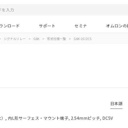
ウンロード
サポート
セミナ
オムロンの
>
シグナルリレー
>
G6K
>
形式仕様一覧
>
G6K-2G DC5
日本語
, 内L形サーフェス・マウント端子, 2.54mmピッチ, DC5V