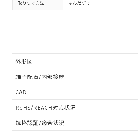
取りつけ方法
はんだづけ
外形図
端子配置/内部接続
外形図
CAD
端子配置/内部接続
ログイン/会員登録いただくと、CADデータをダウンロ
RoHS/REACH対応状況
規格認証/適合状況
EU RoHS
注意事項・凡例
G6K-2G DC5についての規格認証/適合状況については、