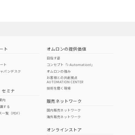
お問い合わせ
ート
オムロンの提供価値
目指す姿
ポート
コンセプト「i-Automation!」
ジャパンデスク
オムロンの強み
お客様との共創拠点
AUTOMATION CENTER
DIBP
BBP
DEHP
環境保護
技術を磨く現場
・セミナ
使用期限
案内
販売ネットワーク
講する
O
O
O
e
国内販売ネットワーク
ス一覧（PDF）
海外販売ネットワーク
オンラインストア