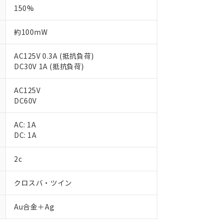
150%
約100mW
AC125V 0.3A (抵抗負荷)
DC30V 1A (抵抗負荷)
AC125V
DC60V
AC: 1A
DC: 1A
 RoHS指令（10物質）の非含有に対応した製品が提供可能な商品です
oHS指令（10物質）の非含有に対応した製品に切り替える予定のある
2c
 RoHS指令（10物質）の非含有に非対応の商品で、対応品を出す予
 RoHS指令（10物質）の非含有の対応状況を調査中または確認中の
クロスバ・ツイン
ンス料など無形物で、有害物質有無と関係のない商品です。
○×表
より、非含有部品としていたものが、含有品と判明した場合などやむ
Au合金＋Ag
みいただき、同意のうえご利用ください。
材料含有率が中国RoHSの基準値以下であることを示します。