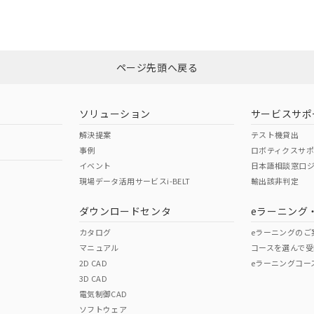
みください。
非含有証明書
※3
ページ先頭へ戻る
ダウンロードはこちら
ソリューション
サービスサポ
解決提案
テスト機貸出
事例
ロボティクスサ
イベント
日本語相談窓口
現場データ活用サービスi-BELT
輸出該非判定
I)
PBBs
PBDEs
DBP
ダウンロードセンタ
eラーニング
カタログ
eラーニングのご
マニュアル
コースを選んで受
O
O
O
2D CAD
eラーニングコー
3D CAD
電気制御CAD
在庫等で未対応品が混在する可能性があります。
ソフトウェア