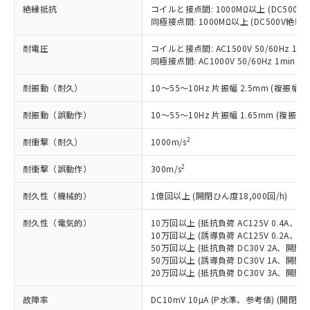
*EU RoHS指令（10物質）：
絶縁抵抗
または国外への提供する場合は、日本
コイルと接点間: 1000MΩ以上 (DC500
記
タに基づき作成されるものであり、閲
説明
鉛(Pb) 1000ppm以下、 水銀(Hg) 1000ppm以下、 カド
*中国RoHS10物質の基準値 (GB/T26572)：
同極接点間: 1000MΩ以上 (DC500V絶
国政府の輸出許可(または役務取引許
号
覧された時点での実際の在庫および標
ミウム(Cd) 100ppm以下、
Pb(鉛) :1000ppm、 Hg(水銀) : 1000ppm、 Cd(カドミウ
可)を取得するなどの必要な手続きを
六価クロム(Cr(Ⅵ)) 1000ppm以下、ポリ臭化ビフェニル
ム) : 100ppm、
準価格とは異なる場合があることをご
耐電圧
コイルと接点間: AC1500V 50/60Hz 1mi
類(PBB) 1000ppm以下、ポリ臭化ジフェニルエーテル類
Cr(Ⅵ)(六価クロム) : 1000ppm、 PBBs(ポリ臭化ビフェ
とります。
了承ください。
(PBDE) 1000ppm以下、フタル酸ビス(2-エチルヘキシ
○
一定数以上の在庫あり
同極接点間: AC1000V 50/60Hz 1min
ニル類) : 1000ppm、 PBDEs(ポリ臭化ジフェニルエーテ
当社は規制貨物を破棄する場合は、完
ル) (DEHP)(別名：DOP) 1000ppm以下、フタル酸ブチ
正式な納期状況および標準価格はお客
ル類) : 1000ppm、
ルベンジル（BBP） 1000ppm以下、フタル酸ジブチル
全に破砕するなど、違法に輸出されな
DBP(フタル酸ジブチル) : 1000ppm、 DIBP(フタル酸ジ
様のお取引先、またはお客様担当のオ
耐振動（耐久）
10～55～10Hz 片振幅 2.5mm (複振幅 5
（DBP） 1000ppm以下、フタル酸ジイソブチル
イソブチル) : 1000ppm、 BBP(フタル酸ブチルベンジ
△
一定数には満たないが在庫あり
いよう必要な手段を講じます。
ムロン制御機器販売店・当社販売員に
(DIBP) 1000ppm以下
ル) : 1000ppm、
当社は貴社製品を、核兵器、ミサイ
但し、RoHS指令で産業用監視および制御機器に対する
DEHP(フタル酸ビス(2-エチルヘキシル)) : 1000ppm
耐振動（誤動作）
ご相談ください。
10～55～10Hz 片振幅 1.65mm (複振幅 
適用除外項目は除く。
ル、化学兵器、生物兵器またはその他
－
在庫なし(最新の在庫状況につ
オムロン制御機器販売店や当社販売拠
フタル酸エステル類の４物質については閾値を超える意
武器並びにこれらの製造装置等に一切
2
耐衝撃（耐久）
いては、お客様のお取引先、ま
1000m/s
図的な使用がないことを確認しています。
点は「
販売ネットワーク
」をご確認
※2 環境保護使用期限
使用いたしません。
たはお客様担当のオムロン制御
ください。
2
耐衝撃（誤動作）
当社は、貴社製品を第三者に販売する
300m/s
機器販売店・当社販売員にご確
在庫状況および標準価格結果を当社の
※2 対応予定月
「ｅ」：有害物質（10物質）のすべてが基
場合は、上記1、2および3の内容を当
認ください)
事前の承諾なく第三者に漏洩または開
耐久性（機械的）
準値以下であることを示します。
1億回以上 (開閉ひん度18,000回/h)
該第三者に通知します。また当社は、
示しないようお願いします。
部品在庫の切り替え状況などにより、予定
「10」：通常の使用状況下において有害物
販売先および販売に係わる関係者が違
マイパーツ機能（部品リスト作成サー
空
受注生産機種、また在庫状況の
耐久性（電気的）
10万回以上 (抵抗負荷 AC125V 0.4A、開
月が前後することがあります。
質が外部に漏えいし、環境に深刻な影響を
法に輸出するおそれがある場合は、取
ビス）をご利用いただくには、I-Web
白
情報を公開していない機種
10万回以上 (誘導負荷 AC125V 0.2A、開
及ぼさない年数を意味します。
り引きをいたしません。
メンバーズにご登録されている必要が
50万回以上 (抵抗負荷 DC30V 2A、開閉ひ
「－」：未確認です。当社販売部門へお問
あります。
50万回以上 (誘導負荷 DC30V 1A、開閉ひ
い合わせください。
20万回以上 (抵抗負荷 DC30V 3A、開閉ひ
お客様が当ウェブサイト上で当社にご
※3 非含有証明書ダウンロード
登録された部品リストについて、当社
故障率
DC10mV 10µA (P水準、参考値) (開閉ひん
および当社の共同利用者が、当社の製