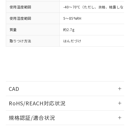
下記の非含有証明書をダウンロードするこ
品・サービスに関するお客様との取
使用温度範囲
-40～70℃（ただし、氷結、結露しない
とができます。
合意する
キャンセル
引・商談に必要な範囲で利用すること
をご了承ください。
使用湿度範囲
5～85%RH
EU RoHS指令（10物質）の非含有証明書
※当社の共同利用者とは、
"個人情報
51物質の非含有証明書（当社基準）
の共同利用に関して"
の「1.共同利
質量
約2.7g
※本証明書は発行日時点で非含有を証明す
用者の範囲」に記載されている法人を
るもので、過去に遡って非含有を証明する
指します。
取りつけ方法
はんだづけ
ものではありません。
また、RoHS指令のフタル酸エステル類４
物質の対応では、対応完了までの期間は出
荷製品に未対応品が混在することから備考
欄に対応日を記載しておりました。
既に当社にて対応品への在庫切替を完了
していることから、特段のことがない限
り、2022年1月12日より割愛しておりま
CAD
す。
ログイン/会員登録いただくと、CADデータをダウンロー
RoHS/REACH対応状況
ドすることができます。
情報更新：2026/7/29
規格認証/適合状況
ログイン/会員登録
EU RoHS
注意事項・凡例
G6E-134PL-US DC24についての規格認証/適合状況について