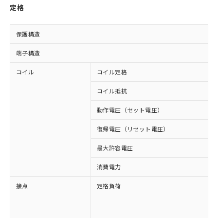
定格
保護構造
端子構造
コイル
コイル定格
D
コイル抵抗
1
動作電圧（セット電圧）
復帰電圧（リセット電圧）
最大許容電圧
1
消費電力
接点
定格負荷
A
A
D
D