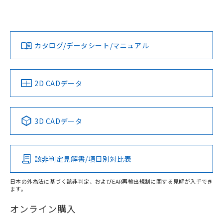
は、「カスタマーサポートセンタ お客様相談室」または貴社
担当オムロン営業員または販売店にお問い合わせください。
対応状況
対応予定月
※1
※2
ダウンロードデータをご利用いただく前に、以下を必ずお読
みください。
お問い合わせ
カタログ/データシート/マニュアル
対応済み
ソフトウェアの使用条件
中国 RoHS
注意事項・凡例
2D CADデータ
中国 RoHS表
※1 ※2
3D CADデータ
Pb
Hg
Cd
Cr(VI)
該非判定見解書/項目別対比表
O
O
O
O
日本の外為法に基づく該非判定、およびEAR再輸出規制に関する見解が入手でき
ます。
"対応済み"や非含有の記載がされた商品であっても、流通
在庫等で未対応品が混在する可能性があります。
オンライン購入
非含有品が必要な際は、弊社営業部門もしくは販売店へお