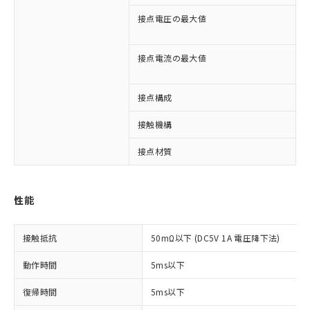
接点電圧の最大値
A
※1 対応状況
D
対応済み：EU RoHS指令（10物質）の
接点電流の最大値
A
非含有に対応した製品が提供可能な商品で
D
す。
接点構成
1
対応予定：EU RoHS指令（10物質）の非含
ご利用条件
有に対応した製品に切り替える予定のある
接触機構
商品です。
対応予定なし：EU RoHS指令（10物質）の
接点材質
以下の条件をお読みいただき、同意のうえ
非含有に非対応の商品で、対応品を出す予
ご利用ください。
定はありません。
調査・確認中：EU RoHS指令（10物質）の
本サービスは、当社制御機器事業取扱
※1 中国RoHS○×表
性能
非含有の対応状況を調査中または確認中の
商品の当社在庫状況および標準価格
商品です。
(税抜)を提供させていただくもので
「○」：最大均質材料含有率が中国RoHSの
非該当品：ライセンス料など無形物で、有
す。
接触抵抗
50mΩ以下 (DC5V 1A 電圧降下法)
基準値以下であることを示します。
害物質有無と関係のない商品です。
当社制御機器事業取扱商品の中には、
「×」：最大均質材料含有率が中国RoHSの
仕入先様の事情により、非含有部品として
動作時間
本サービスの対象外となる商品もある
5ms以下
基準値を超えていることを示します。
いたものが、含有品と判明した場合などや
当社は、これら貴社製品のうち、外国
ことをご了承ください。
「－」：未確認です。当社販売部門へお問
むを得ず変更することがあります。
為替および外国貿易法に定める商品
復帰時間
5ms以下
在庫状況および標準価格照会結果は、
い合わせください。
（以下｢規制貨物等」という）を輸出
記載している更新日時点での社内デー