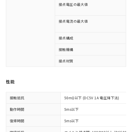
接点電圧の最大値
A
※1 対応状況
D
接点電流の最大値
A
対応済み：EU RoHS指令（10物質）の
D
非含有に対応した製品が提供可能な商品で
す。
接点構成
1
対応予定：EU RoHS指令（10物質）の非含
ご利用条件
有に対応した製品に切り替える予定のある
接触機構
商品です。
対応予定なし：EU RoHS指令（10物質）の
接点材質
以下の条件をお読みいただき、同意のうえ
非含有に非対応の商品で、対応品を出す予
ご利用ください。
定はありません。
調査・確認中：EU RoHS指令（10物質）の
本サービスは、当社制御機器事業取扱
性能
※1 中国RoHS○×表
非含有の対応状況を調査中または確認中の
商品の当社在庫状況および標準価格
商品です。
(税抜)を提供させていただくもので
「○」：最大均質材料含有率が中国RoHSの
非該当品：ライセンス料など無形物で、有
接触抵抗
50mΩ以下 (DC5V 1A 電圧降下法)
す。
基準値以下であることを示します。
害物質有無と関係のない商品です。
当社制御機器事業取扱商品の中には、
「×」：最大均質材料含有率が中国RoHSの
仕入先様の事情により、非含有部品として
動作時間
5ms以下
本サービスの対象外となる商品もある
基準値を超えていることを示します。
いたものが、含有品と判明した場合などや
当社は、これら貴社製品のうち、外国
ことをご了承ください。
「－」：未確認です。当社販売部門へお問
むを得ず変更することがあります。
復帰時間
5ms以下
為替および外国貿易法に定める商品
在庫状況および標準価格照会結果は、
い合わせください。
（以下｢規制貨物等」という）を輸出
記載している更新日時点での社内デー