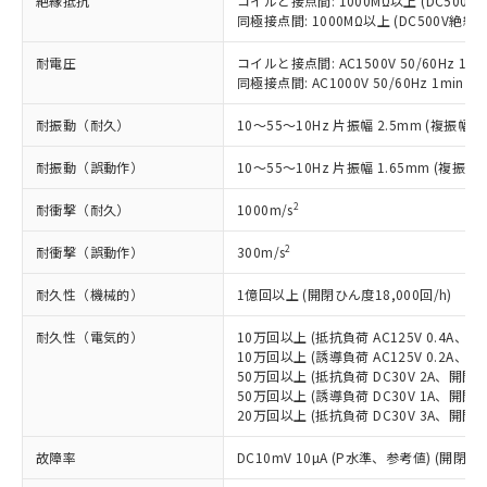
絶縁抵抗
コイルと接点間: 1000MΩ以上 (DC500
*EU RoHS指令（10物質）：
または国外への提供する場合は、日本
記
タに基づき作成されるものであり、閲
説明
同極接点間: 1000MΩ以上 (DC500V絶
鉛(Pb) 1000ppm以下、 水銀(Hg) 1000ppm以下、 カド
*中国RoHS10物質の基準値 (GB/T26572)：
国政府の輸出許可(または役務取引許
号
覧された時点での実際の在庫および標
ミウム(Cd) 100ppm以下、
Pb(鉛) :1000ppm、 Hg(水銀) : 1000ppm、 Cd(カドミウ
可)を取得するなどの必要な手続きを
六価クロム(Cr(Ⅵ)) 1000ppm以下、ポリ臭化ビフェニル
ム) : 100ppm、
準価格とは異なる場合があることをご
耐電圧
コイルと接点間: AC1500V 50/60Hz 1mi
類(PBB) 1000ppm以下、ポリ臭化ジフェニルエーテル類
Cr(Ⅵ)(六価クロム) : 1000ppm、 PBBs(ポリ臭化ビフェ
とります。
了承ください。
同極接点間: AC1000V 50/60Hz 1min
(PBDE) 1000ppm以下、フタル酸ビス(2-エチルヘキシ
○
一定数以上の在庫あり
ニル類) : 1000ppm、 PBDEs(ポリ臭化ジフェニルエーテ
当社は規制貨物を破棄する場合は、完
ル) (DEHP)(別名：DOP) 1000ppm以下、フタル酸ブチ
正式な納期状況および標準価格はお客
ル類) : 1000ppm、
ルベンジル（BBP） 1000ppm以下、フタル酸ジブチル
全に破砕するなど、違法に輸出されな
DBP(フタル酸ジブチル) : 1000ppm、 DIBP(フタル酸ジ
耐振動（耐久）
10～55～10Hz 片振幅 2.5mm (複振幅 5
様のお取引先、またはお客様担当のオ
（DBP） 1000ppm以下、フタル酸ジイソブチル
イソブチル) : 1000ppm、 BBP(フタル酸ブチルベンジ
△
一定数には満たないが在庫あり
いよう必要な手段を講じます。
ムロン制御機器販売店・当社販売員に
(DIBP) 1000ppm以下
ル) : 1000ppm、
耐振動（誤動作）
当社は貴社製品を、核兵器、ミサイ
10～55～10Hz 片振幅 1.65mm (複振幅 
但し、RoHS指令で産業用監視および制御機器に対する
DEHP(フタル酸ビス(2-エチルヘキシル)) : 1000ppm
ご相談ください。
適用除外項目は除く。
ル、化学兵器、生物兵器またはその他
－
在庫なし(最新の在庫状況につ
オムロン制御機器販売店や当社販売拠
フタル酸エステル類の４物質については閾値を超える意
2
耐衝撃（耐久）
1000m/s
武器並びにこれらの製造装置等に一切
いては、お客様のお取引先、ま
図的な使用がないことを確認しています。
点は「
販売ネットワーク
」をご確認
※2 環境保護使用期限
使用いたしません。
たはお客様担当のオムロン制御
ください。
2
耐衝撃（誤動作）
300m/s
当社は、貴社製品を第三者に販売する
機器販売店・当社販売員にご確
在庫状況および標準価格結果を当社の
※2 対応予定月
「ｅ」：有害物質（10物質）のすべてが基
場合は、上記1、2および3の内容を当
認ください)
事前の承諾なく第三者に漏洩または開
耐久性（機械的）
1億回以上 (開閉ひん度18,000回/h)
準値以下であることを示します。
該第三者に通知します。また当社は、
示しないようお願いします。
部品在庫の切り替え状況などにより、予定
「10」：通常の使用状況下において有害物
販売先および販売に係わる関係者が違
マイパーツ機能（部品リスト作成サー
耐久性（電気的）
空
受注生産機種、また在庫状況の
10万回以上 (抵抗負荷 AC125V 0.4A、開
月が前後することがあります。
質が外部に漏えいし、環境に深刻な影響を
法に輸出するおそれがある場合は、取
ビス）をご利用いただくには、I-Web
10万回以上 (誘導負荷 AC125V 0.2A、開
白
情報を公開していない機種
及ぼさない年数を意味します。
り引きをいたしません。
50万回以上 (抵抗負荷 DC30V 2A、開閉ひ
メンバーズにご登録されている必要が
「－」：未確認です。当社販売部門へお問
50万回以上 (誘導負荷 DC30V 1A、開閉ひ
あります。
い合わせください。
20万回以上 (抵抗負荷 DC30V 3A、開閉ひ
お客様が当ウェブサイト上で当社にご
※3 非含有証明書ダウンロード
登録された部品リストについて、当社
故障率
DC10mV 10µA (P水準、参考値) (開閉ひん
および当社の共同利用者が、当社の製
下記の非含有証明書をダウンロードするこ