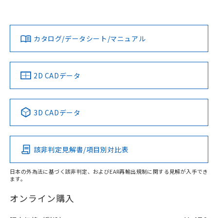
は、「カスタマーサポートセンタ お客様相談室」または貴社
担当オムロン営業員または販売店にお問い合わせください。
対応状況
対応予定月
※1
※2
ダウンロードデータをご利用いただく前に、以下を必ずお読
みください。
お問い合わせ
カタログ/データシート/マニュアル
対応済み
ソフトウェアの使用条件
中国 RoHS
注意事項・凡例
2D CADデータ
中国 RoHS表
※1 ※2
3D CADデータ
Pb
Hg
Cd
Cr(VI)
該非判定見解書/項目別対比表
O
O
O
O
日本の外為法に基づく該非判定、およびEAR再輸出規制に関する見解が入手でき
ます。
"対応済み"や非含有の記載がされた商品であっても、流通
在庫等で未対応品が混在する可能性があります。
オンライン購入
非含有品が必要な際は、弊社営業部門もしくは販売店へお
問い合わせください。