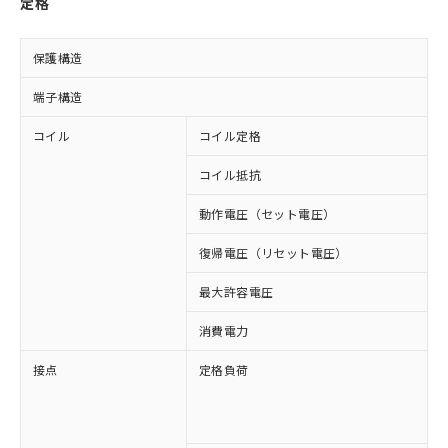
定格
保護構造
端子構造
コイル
コイル定格
D
コイル抵抗
4
動作電圧（セット電圧）
復帰電圧（リセット電圧）
最大許容電圧
1
消費電力
接点
定格負荷
A
A
D
D