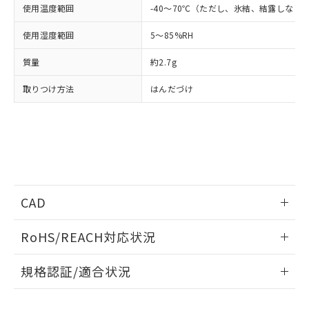
品・サービスに関するお客様との取
使用温度範囲
-40～70℃（ただし、氷結、結露しない
とができます。
合意する
キャンセル
引・商談に必要な範囲で利用すること
をご了承ください。
使用湿度範囲
5～85%RH
EU RoHS指令（10物質）の非含有証明書
※当社の共同利用者とは、
"個人情報
51物質の非含有証明書（当社基準）
質量
の共同利用に関して"
約2.7g
の「1.共同利
※本証明書は発行日時点で非含有を証明す
用者の範囲」に記載されている法人を
るもので、過去に遡って非含有を証明する
取りつけ方法
はんだづけ
指します。
ものではありません。
また、RoHS指令のフタル酸エステル類４
物質の対応では、対応完了までの期間は出
荷製品に未対応品が混在することから備考
欄に対応日を記載しておりました。
既に当社にて対応品への在庫切替を完了
していることから、特段のことがない限
CAD
り、2022年1月12日より割愛しておりま
す。
ログイン/会員登録いただくと、CADデータをダウンロー
RoHS/REACH対応状況
ドすることができます。
情報更新：2026/7/29
規格認証/適合状況
ログイン/会員登録
EU RoHS
注意事項・凡例
G6E-134P-US DC9についての規格認証/適合状況について