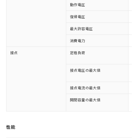
動作電圧
7
復帰電圧
1
最大許容電圧
1
消費電力
約
接点
定格負荷
AC
DC
接点電圧の最大値
AC
DC
接点電流の最大値
3A
開閉容量の最大値
75
90
※1 対応状況
対応済み：EU RoHS指令（10物質）の
性能
非含有に対応した製品が提供可能な商品で