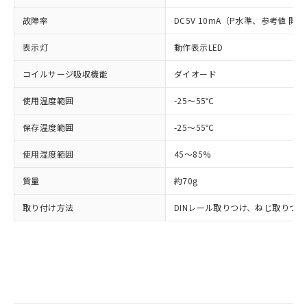
全に破砕するなど、違法に輸出されな
DBP(フタル酸ジブチル) : 1000ppm、 DIBP(フタル酸ジ
様のお取引先、またはお客様担当のオ
（DBP） 1000ppm以下、フタル酸ジイソブチル
イソブチル) : 1000ppm、 BBP(フタル酸ブチルベンジ
△
一定数には満たないが在庫あり
いよう必要な手段を講じます。
ムロン制御機器販売店・当社販売員に
(DIBP) 1000ppm以下
故障率
DC5V 10mA（P水準、参考値 開閉
ル) : 1000ppm、
当社は貴社製品を、核兵器、ミサイ
但し、RoHS指令で産業用監視および制御機器に対する
DEHP(フタル酸ビス(2-エチルヘキシル)) : 1000ppm
ご相談ください。
適用除外項目は除く。
ル、化学兵器、生物兵器またはその他
－
在庫なし(最新の在庫状況につ
表示灯
オムロン制御機器販売店や当社販売拠
動作表示LED
フタル酸エステル類の４物質については閾値を超える意
武器並びにこれらの製造装置等に一切
いては、お客様のお取引先、ま
図的な使用がないことを確認しています。
点は「
販売ネットワーク
」をご確認
※2 環境保護使用期限
使用いたしません。
コイルサージ吸収機能
たはお客様担当のオムロン制御
ダイオード
ください。
当社は、貴社製品を第三者に販売する
機器販売店・当社販売員にご確
在庫状況および標準価格結果を当社の
※2 対応予定月
「ｅ」：有害物質（10物質）のすべてが基
使用温度範囲
場合は、上記1、2および3の内容を当
-25～55℃
認ください)
事前の承諾なく第三者に漏洩または開
準値以下であることを示します。
該第三者に通知します。また当社は、
示しないようお願いします。
保存温度範囲
部品在庫の切り替え状況などにより、予定
「10」：通常の使用状況下において有害物
-25～55℃
販売先および販売に係わる関係者が違
マイパーツ機能（部品リスト作成サー
空
受注生産機種、また在庫状況の
月が前後することがあります。
質が外部に漏えいし、環境に深刻な影響を
法に輸出するおそれがある場合は、取
ビス）をご利用いただくには、I-Web
白
情報を公開していない機種
使用湿度範囲
45～85%
及ぼさない年数を意味します。
り引きをいたしません。
メンバーズにご登録されている必要が
「－」：未確認です。当社販売部門へお問
あります。
質量
約70g
い合わせください。
お客様が当ウェブサイト上で当社にご
※3 非含有証明書ダウンロード
登録された部品リストについて、当社
取り付け方法
DINレール取りつけ、ねじ取りつ
および当社の共同利用者が、当社の製
下記の非含有証明書をダウンロードするこ
品・サービスに関するお客様との取
とができます。
合意する
キャンセル
引・商談に必要な範囲で利用すること
をご了承ください。
EU RoHS指令（10物質）の非含有証明書
※当社の共同利用者とは、
"個人情報
51物質の非含有証明書（当社基準）
の共同利用に関して"
の「1.共同利
※本証明書は発行日時点で非含有を証明す