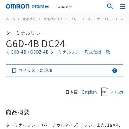
制御機器
Japan
ホーム
>
商品情報
>
商品カテゴリ
>
リレー
>
ターミナルリレー
>
G6D-
ターミナルリレー
G6D-4B DC24
G6D-4B / G3DZ-4B ターミナルリレー 形式仕様一覧
マイリストに追加
日本語
English
PDF出力
商品概要
ターミナルリレー（バーチカルタイプ）, リレー出力, 1a×4,