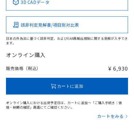
3D CADデータ
この製品の規格認証/適合状況ページへ
Pb
Hg
Cd
Cr(VI)
その他の認証はこちらのページからご検索ください
該非判定見解書/項目別対比表
X
O
O
O
日本の外為法に基づく該非判定、およびEAR再輸出規制に関する見解が入手でき
ます。
"対応済み"や非含有の記載がされた商品であっても、流通
在庫等で未対応品が混在する可能性があります。
オンライン購入
非含有品が必要な際は、弊社営業部門もしくは販売店へお
問い合わせください。
¥ 6,930
販売価格（税込）
この製品のRoHS/REACH対応状況ページへ
カートに追加
オンライン購入における出荷予定日は、カートに追加～「ご購入手続き：価
格・納期の確認」画面にてご確認ください。
カートをみる