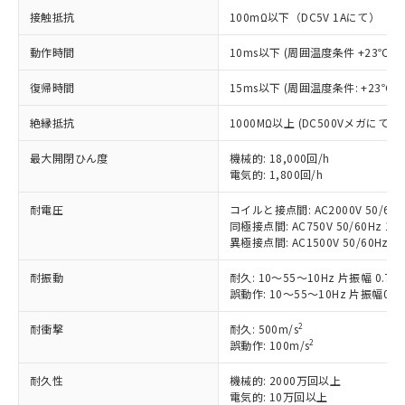
す。
接触抵抗
100mΩ以下（DC5V 1Aにて）
対応予定：EU RoHS指令（10物質）の非含
ご利用条件
有に対応した製品に切り替える予定のある
動作時間
10ms以下 (周囲温度条件 +23℃)
商品です。
対応予定なし：EU RoHS指令（10物質）の
復帰時間
15ms以下 (周囲温度条件: +23℃)
以下の条件をお読みいただき、同意のうえ
非含有に非対応の商品で、対応品を出す予
ご利用ください。
定はありません。
絶縁抵抗
1000MΩ以上 (DC500Vメガにて)
調査・確認中：EU RoHS指令（10物質）の
本サービスは、当社制御機器事業取扱
※1 中国RoHS○×表
非含有の対応状況を調査中または確認中の
最大開閉ひん度
機械的: 18,000回/h
商品の当社在庫状況および標準価格
商品です。
電気的: 1,800回/h
(税抜)を提供させていただくもので
「○」：最大均質材料含有率が中国RoHSの
非該当品：ライセンス料など無形物で、有
す。
基準値以下であることを示します。
耐電圧
コイルと接点間: AC2000V 50/60Hz
害物質有無と関係のない商品です。
当社制御機器事業取扱商品の中には、
同極接点間: AC750V 50/60Hz 1mi
「×」：最大均質材料含有率が中国RoHSの
仕入先様の事情により、非含有部品として
本サービスの対象外となる商品もある
異極接点間: AC1500V 50/60Hz 1m
基準値を超えていることを示します。
いたものが、含有品と判明した場合などや
当社は、これら貴社製品のうち、外国
ことをご了承ください。
「－」：未確認です。当社販売部門へお問
むを得ず変更することがあります。
為替および外国貿易法に定める商品
耐振動
在庫状況および標準価格照会結果は、
耐久: 10～55～10Hz 片振幅 0.
い合わせください。
（以下｢規制貨物等」という）を輸出
誤動作: 10～55～10Hz 片振幅0.
記載している更新日時点での社内デー
*EU RoHS指令（10物質）：
または国外への提供する場合は、日本
記
タに基づき作成されるものであり、閲
説明
鉛(Pb) 1000ppm以下、 水銀(Hg) 1000ppm以下、 カド
*中国RoHS10物質の基準値 (GB/T26572)：
2
耐衝撃
国政府の輸出許可(または役務取引許
耐久: 500m/s
号
覧された時点での実際の在庫および標
ミウム(Cd) 100ppm以下、
Pb(鉛) :1000ppm、 Hg(水銀) : 1000ppm、 Cd(カドミウ
2
誤動作: 100m/s
可)を取得するなどの必要な手続きを
六価クロム(Cr(Ⅵ)) 1000ppm以下、ポリ臭化ビフェニル
ム) : 100ppm、
準価格とは異なる場合があることをご
類(PBB) 1000ppm以下、ポリ臭化ジフェニルエーテル類
Cr(Ⅵ)(六価クロム) : 1000ppm、 PBBs(ポリ臭化ビフェ
とります。
了承ください。
(PBDE) 1000ppm以下、フタル酸ビス(2-エチルヘキシ
○
一定数以上の在庫あり
ニル類) : 1000ppm、 PBDEs(ポリ臭化ジフェニルエーテ
耐久性
機械的: 2000万回以上
当社は規制貨物を破棄する場合は、完
ル) (DEHP)(別名：DOP) 1000ppm以下、フタル酸ブチ
正式な納期状況および標準価格はお客
ル類) : 1000ppm、
電気的: 10万回以上
ルベンジル（BBP） 1000ppm以下、フタル酸ジブチル