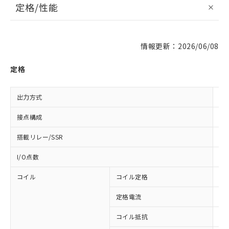
定格/性能
情報更新：2026/06/08
定格
出力方式
リ
接点構成
1a
搭載リレー/SSR
G6
I/O点数
4
コイル
コイル定格
DC
定格電流
DC
コイル抵抗
DC