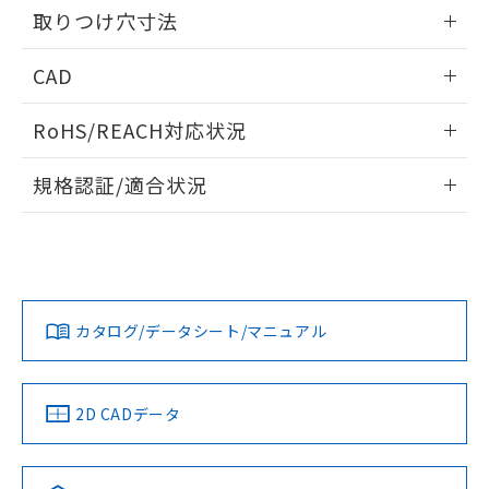
用者の範囲」に記載されている法人を
るもので、過去に遡って非含有を証明する
取りつけ穴寸法
指します。
ものではありません。
また、RoHS指令のフタル酸エステル類４
情報更新：2026/06/08
CAD
物質の対応では、対応完了までの期間は出
荷製品に未対応品が混在することから備考
取りつけ穴寸法
ログイン/会員登録いただくと、CADデータをダウンロー
RoHS/REACH対応状況
欄に対応日を記載しておりました。
ドすることができます。
既に当社にて対応品への在庫切替を完了
情報更新：2026/7/29
していることから、特段のことがない限
規格認証/適合状況
り、2022年1月12日より割愛しておりま
ログイン/会員登録
EU RoHS
注意事項・凡例
す。
UL認証
CSA認証
CEマーキング
No
No
No
対応状況
対応予定月
※1
※2
ダウンロードデータをご利用いただく前に、以下を必ずお読
みください。
カタログ/データシート/マニュアル
対応済み
ソフトウェアの使用条件
LR型式承認
DNV型式承認
BV型式承認
KR型式承
（イギリス
（ノルウェー
（フランス
（韓国
船舶規格）
船舶規格）
船舶規格）
船舶規格
中国 RoHS
注意事項・凡例
2D CADデータ
No
No
No
No
中国 RoHS表
※1 ※2