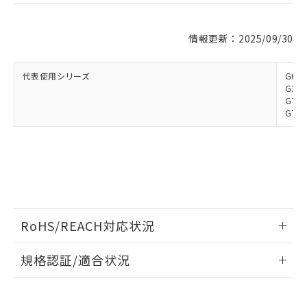
※1 対応状況
情報更新：2025/09/30
対応済み：EU RoHS指令（10物質）の
非含有に対応した製品が提供可能な商品で
す。
代表使用シリーズ
G6D-
対応予定：EU RoHS指令（10物質）の非含
G3DZ
ご利用条件
G70D
有に対応した製品に切り替える予定のある
G70D
商品です。
対応予定なし：EU RoHS指令（10物質）の
以下の条件をお読みいただき、同意のうえ
非含有に非対応の商品で、対応品を出す予
ご利用ください。
定はありません。
調査・確認中：EU RoHS指令（10物質）の
本サービスは、当社制御機器事業取扱
※1 中国RoHS○×表
非含有の対応状況を調査中または確認中の
商品の当社在庫状況および標準価格
商品です。
(税抜)を提供させていただくもので
「○」：最大均質材料含有率が中国RoHSの
非該当品：ライセンス料など無形物で、有
RoHS/REACH対応状況
す。
基準値以下であることを示します。
害物質有無と関係のない商品です。
当社制御機器事業取扱商品の中には、
「×」：最大均質材料含有率が中国RoHSの
仕入先様の事情により、非含有部品として
情報更新：2026/7/29
本サービスの対象外となる商品もある
規格認証/適合状況
基準値を超えていることを示します。
いたものが、含有品と判明した場合などや
当社は、これら貴社製品のうち、外国
ことをご了承ください。
「－」：未確認です。当社販売部門へお問
むを得ず変更することがあります。
為替および外国貿易法に定める商品
EU RoHS
注意事項・凡例
在庫状況および標準価格照会結果は、
い合わせください。
UL認証
CSA認証
CEマーキング
（以下｢規制貨物等」という）を輸出
記載している更新日時点での社内デー
*EU RoHS指令（10物質）：