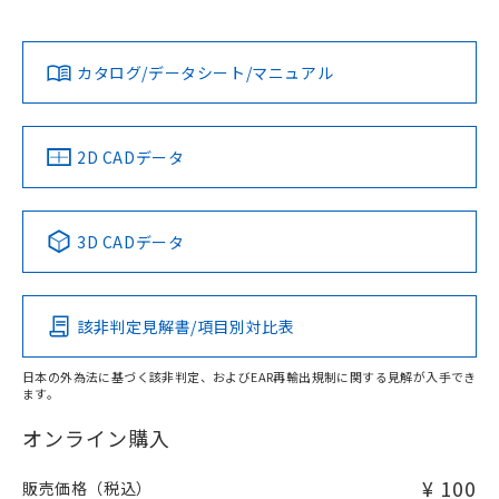
または国外への提供する場合は、日本
記
タに基づき作成されるものであり、閲
説明
鉛(Pb) 1000ppm以下、 水銀(Hg) 1000ppm以下、 カド
No
*中国RoHS10物質の基準値 (GB/T26572)：
No
N/A
国政府の輸出許可(または役務取引許
対応状況
対応予定月
※1
号
覧された時点での実際の在庫および標
※2
ミウム(Cd) 100ppm以下、
Pb(鉛) :1000ppm、 Hg(水銀) : 1000ppm、 Cd(カドミウ
可)を取得するなどの必要な手続きを
六価クロム(Cr(Ⅵ)) 1000ppm以下、ポリ臭化ビフェニル
ム) : 100ppm、
準価格とは異なる場合があることをご
類(PBB) 1000ppm以下、ポリ臭化ジフェニルエーテル類
Cr(Ⅵ)(六価クロム) : 1000ppm、 PBBs(ポリ臭化ビフェ
とります。
カタログ/データシート/マニュアル
対応済み
了承ください。
(PBDE) 1000ppm以下、フタル酸ビス(2-エチルヘキシ
○
一定数以上の在庫あり
ニル類) : 1000ppm、 PBDEs(ポリ臭化ジフェニルエーテ
当社は規制貨物を破棄する場合は、完
ル) (DEHP)(別名：DOP) 1000ppm以下、フタル酸ブチ
正式な納期状況および標準価格はお客
ル類) : 1000ppm、
LR型式承認
DNV型式承認
BV型式承認
KR型式承
ルベンジル（BBP） 1000ppm以下、フタル酸ジブチル
全に破砕するなど、違法に輸出されな
DBP(フタル酸ジブチル) : 1000ppm、 DIBP(フタル酸ジ
様のお取引先、またはお客様担当のオ
（イギリス
（ノルウェー
（フランス
（韓国
（DBP） 1000ppm以下、フタル酸ジイソブチル
イソブチル) : 1000ppm、 BBP(フタル酸ブチルベンジ
△
一定数には満たないが在庫あり
いよう必要な手段を講じます。
船舶規格）
ムロン制御機器販売店・当社販売員に
船舶規格）
船舶規格）
船舶規格
(DIBP) 1000ppm以下
中国 RoHS
ル) : 1000ppm、
注意事項・凡例
2D CADデータ
当社は貴社製品を、核兵器、ミサイ
但し、RoHS指令で産業用監視および制御機器に対する
DEHP(フタル酸ビス(2-エチルヘキシル)) : 1000ppm
ご相談ください。
適用除外項目は除く。
ル、化学兵器、生物兵器またはその他
No
－
在庫なし(最新の在庫状況につ
No
No
No
オムロン制御機器販売店や当社販売拠
フタル酸エステル類の４物質については閾値を超える意
武器並びにこれらの製造装置等に一切
いては、お客様のお取引先、ま
図的な使用がないことを確認しています。
点は「
販売ネットワーク
」をご確認
中国 RoHS表
※1 ※2
※2 環境保護使用期限
使用いたしません。
たはお客様担当のオムロン制御
3D CADデータ
ください。
当社は、貴社製品を第三者に販売する
機器販売店・当社販売員にご確
在庫状況および標準価格結果を当社の
この製品の規格認証/適合状況ページへ
Pb
Hg
Cd
Cr(VI)
※2 対応予定月
「ｅ」：有害物質（10物質）のすべてが基
場合は、上記1、2および3の内容を当
認ください)
事前の承諾なく第三者に漏洩または開
その他の認証はこちらのページからご検索ください
準値以下であることを示します。
該第三者に通知します。また当社は、
示しないようお願いします。
部品在庫の切り替え状況などにより、予定
「10」：通常の使用状況下において有害物
該非判定見解書/項目別対比表
販売先および販売に係わる関係者が違
O
O
O
O
マイパーツ機能（部品リスト作成サー
空
受注生産機種、また在庫状況の
月が前後することがあります。
質が外部に漏えいし、環境に深刻な影響を
法に輸出するおそれがある場合は、取
ビス）をご利用いただくには、I-Web
白
情報を公開していない機種
及ぼさない年数を意味します。
り引きをいたしません。
日本の外為法に基づく該非判定、およびEAR再輸出規制に関する見解が入手でき
メンバーズにご登録されている必要が
ます。
「－」：未確認です。当社販売部門へお問
あります。
"対応済み"や非含有の記載がされた商品であっても、流通
い合わせください。
お客様が当ウェブサイト上で当社にご
在庫等で未対応品が混在する可能性があります。
オンライン購入
※3 非含有証明書ダウンロード
登録された部品リストについて、当社
非含有品が必要な際は、弊社営業部門もしくは販売店へお
および当社の共同利用者が、当社の製
問い合わせください。
¥ 100
販売価格（税込）
下記の非含有証明書をダウンロードするこ