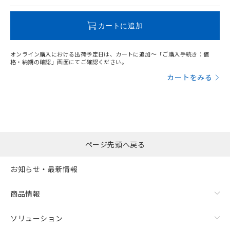
品・サービスに関するお客様との取
とができます。
合意する
キャンセル
引・商談に必要な範囲で利用すること
この製品のRoHS/REACH対応状況ページへ
をご了承ください。
カートに追加
EU RoHS指令（10物質）の非含有証明書
※当社の共同利用者とは、
"個人情報
51物質の非含有証明書（当社基準）
の共同利用に関して"
の「1.共同利
※本証明書は発行日時点で非含有を証明す
用者の範囲」に記載されている法人を
オンライン購入における出荷予定日は、カートに追加～「ご購入手続き：価
るもので、過去に遡って非含有を証明する
格・納期の確認」画面にてご確認ください。
指します。
ものではありません。
カートをみる
また、RoHS指令のフタル酸エステル類４
物質の対応では、対応完了までの期間は出
荷製品に未対応品が混在することから備考
欄に対応日を記載しておりました。
既に当社にて対応品への在庫切替を完了
していることから、特段のことがない限
ページ先頭へ戻る
り、2022年1月12日より割愛しておりま
す。
お知らせ・最新情報
商品情報
ソリューション