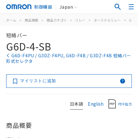
制御機器
Japan
ホーム
>
商品情報
>
商品カテゴリ
>
リレー
>
ターミナルリレー
>
G6D-F
短絡バー
G6D-4-SB
G6D-F4PU / G3DZ-F4PU, G6D-F4B / G3DZ-F4B 短絡バー
形式セレクタ
マイリストに追加
日本語
English
PDF出力
商品概要