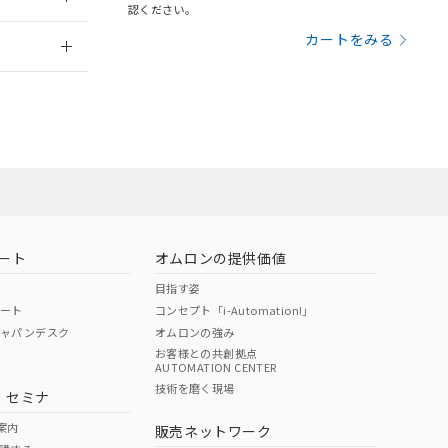
さい。
合は、取り引きをい
認ください。
ないようお願いしま
のオムロン制御
2026/7/29
カートをみる
バーズにご登録され
及ぼさない年数を意
び当社の共同利用者
ることをご了承くだ
範囲」に記載されて
のではありません。
荷製品に未対応品が
ート
オムロンの提供価値
目指す姿
22年1月12日よ
ポート
コンセプト「i-Automation!」
ジャパンデスク
オムロンの強み
お客様との共創拠点
AUTOMATION CENTER
DIBP
BBP
DEHP
環境保護
技術を磨く現場
・セミナ
状況ページへ
使用期限
検索ください
案内
販売ネットワーク