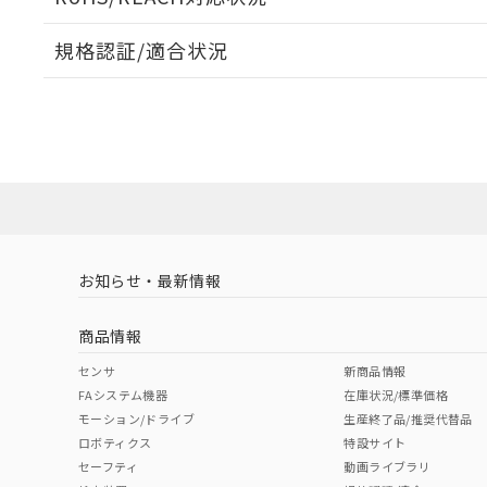
オムロン制御
また当社は、
※2 環境保護使
在庫状況およ
部品在庫の切り替
たしません。
－
在庫なし
規格認証/適合状況
す。
「ｅ」：有害物質
機器販売
マイパーツ機
「10」：通常の
EU RoHS
注意事項・凡例
ている必要が
味します。
UL認証
CSA認証
CEマーキング
空
受注生産
お客様が当ウ
※3 非含有証明
「－」：未確認で
白
が、当社の製
No
No
N/A
対応状況
対応予定月
※1
※2
さい。
下記の非含有証明
※当社の共同
いる法人を指
EU RoHS指令（
対応済み
51物質の非含有証
LR型式承認
DNV型式承認
BV型式承認
KR
※本証明書は発行
（イギリス
（ノルウェー
（フランス
（
また、RoHS指
お知らせ・最新情報
中国 RoHS
注意事項・凡例
船舶規格）
船舶規格）
船舶規格）
船
混在することから
既に当社にて対応
商品情報
り割愛しておりま
No
No
No
No
中国 RoHS表
※1 ※2
センサ
新商品情報
FAシステム機器
在庫状況/標準価格
Pb
Hg
Cd
Cr(V
モーション/ドライブ
生産終了品/推奨代替品
ロボティクス
特設サイト
セーフティ
動画ライブラリ