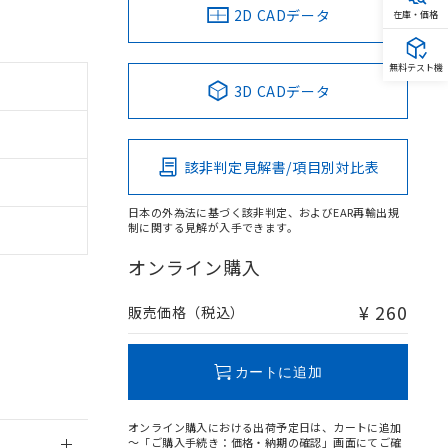
2D CADデータ
在庫・価格
無料テスト機
3D CADデータ
。
商品です。
定はありません。
該非判定見解書/項目別対比表
商品です。
日本の外為法に基づく該非判定、およびEAR再輸出規
を得ず変更すること
制に関する見解が入手できます。
オンライン購入
を提供させていただ
規制貨物等」とい
引許可)を取得する
¥ 260
販売価格（税込）
BDE) 1000ppm以下、
をご了承ください。
0ppm以下、フタル酸ジブチ
基づき作成されるも
う必要な手段を講じ
ことをご了承くださ
) : 1000ppm、
カートに追加
 1000ppm、
びにこれらの製造装
ン制御機器販売店・
オンライン購入における出荷予定日は、カートに追加
三者に通知します。
～「ご購入手続き：価格・納期の確認」画面にてご確