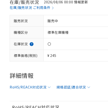
在庫/販売状況
2026/08/06 00:00 情報更新
在庫/販売状況 ご利用条件
※1 対応状況
販売状況
販売中
対応済み：EU
機種区分
標準在庫機種
対応予定：EU R
対応予定なし：EU
調査・確認中：EU
ご利用条件
在庫状況
〇
非該当品：ライセ
※1 中国RoHS
仕入先様の事情に
標準価格(税別)
¥ 245
があります。
以下の条件をお読
「○」：最大均質
「×」：最大均質
本サービスは
当社は、これ
*EU RoHS指令（10物
「－」：未確認で
鉛(Pb) 1000ppm以下、
くものです。
う）を輸出ま
詳細情報
記
説明
六価クロム(Cr(Ⅵ)) 1
当社制御機器
などの必要な
フタル酸ビス(2-エチルヘ
号
*中国RoHS10物質の基準値 
ル（DBP） 1000ppm
在庫状況およ
当社は規制貨
Pb(鉛) :1000ppm、 Hg
但し、RoHS指令で産
RoHS/REACH対応状況
規格認証/適合状況
のであり、閲
ます。
Cr(Ⅵ)(六価クロム) : 
フタル酸エステル類の４
○
一定数以
DBP(フタル酸ジブチル) :
い。
当社は貴社製
DEHP(フタル酸ビス(2-エ
正式な納期状
置等に一切使
当社販売員に
※2 対応予定月
△
一定数に
当社は、貴社
RoHS/REACH対応状況