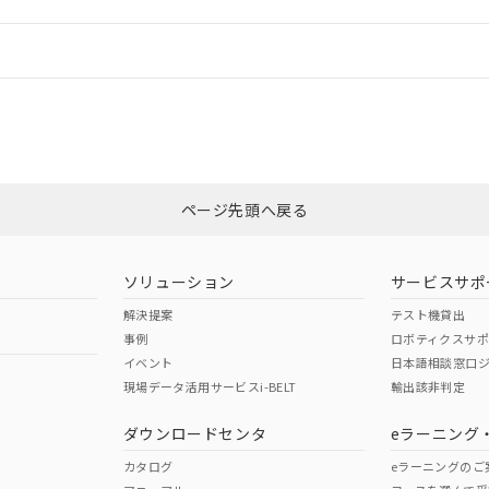
機器販売店や当社販売拠点は「
販売ネットワーク
」をご確認くだ
販売先および販売に係わる関係者が違法に輸出するおそれがある場
用期限
び標準価格結果を当社の事前の承諾なく第三者に漏洩または開示し
え状況などにより、予定月が前後することがあります。
(最新の在庫状況については、お客様のお取引先、またはお客様担当
情報更新：
（10物質）のすべてが基準値以下であることを示します。
店・当社販売員にご確認ください)
能（部品リスト作成サービス）をご利用いただくには、I-Webメン
使用状況下において有害物質が外部に漏えいし、環境に深刻な影響を
あります。
CCC認証
電波法
機種、また在庫状況の情報を公開していない機種
ェブサイト上で当社にご登録された部品リストについて、当社およ
書ダウンロード
す。当社販売部門へお問い合わせください。
品・サービスに関するお客様との取引・商談に必要な範囲で利用す
合意する
キャンセル
N/A
N/A
非含有証明書
※3
書をダウンロードすることができます。
利用者とは、
"個人情報の共同利用に関して"
の「1.共同利用者の
します。
ページ先頭へ戻る
10物質）の非含有証明書
ダウンロードはこちら
明書（当社基準）
型式承認
NK型式承認
ABS型式承認
日時点で非含有を証明するもので、過去に遡って非含有を証明するも
韓国
（日本
（アメリカ
令のフタル酸エステル類４物質の対応では、対応完了までの期間は出
ソリューション
サービスサポ
舶規格）
船舶規格）
船舶規格）
備考欄に対応日を記載しておりました。
解決提案
テスト機貸出
品への在庫切替を完了していることから、特段のことがない限り、20
事例
ロボティクスサ
す。
No
No
イベント
日本語相談窓口
現場データ活用サービスi-BELT
輸出該非判定
I)
PBBs
PBDEs
DBP
ダウンロードセンタ
eラーニング
この製品の規格認証/適合
その他の認証はこちらのページからご
カタログ
eラーニングのご