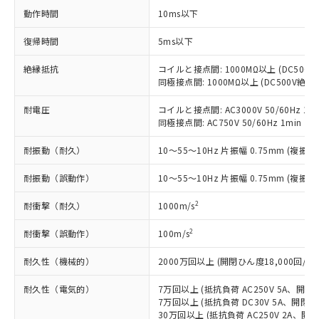
商品です。
動作時間
10ms以下
対応予定なし：EU RoHS指令（10物質）の
以下の条件をお読みいただき、同意のうえ
非含有に非対応の商品で、対応品を出す予
復帰時間
5ms以下
ご利用ください。
定はありません。
調査・確認中：EU RoHS指令（10物質）の
絶縁抵抗
コイルと接点間: 1000MΩ以上 (DC50
本サービスは、当社制御機器事業取扱
※1 中国RoHS○×表
同極接点間: 1000MΩ以上 (DC500V絶
非含有の対応状況を調査中または確認中の
商品の当社在庫状況および標準価格
商品です。
(税抜)を提供させていただくもので
耐電圧
コイルと接点間: AC3000V 50/60Hz 1mi
「○」：最大均質材料含有率が中国RoHSの
非該当品：ライセンス料など無形物で、有
す。
同極接点間: AC750V 50/60Hz 1min
基準値以下であることを示します。
害物質有無と関係のない商品です。
当社制御機器事業取扱商品の中には、
「×」：最大均質材料含有率が中国RoHSの
仕入先様の事情により、非含有部品として
耐振動（耐久）
10～55～10Hz 片振幅 0.75mm (複振幅 
本サービスの対象外となる商品もある
基準値を超えていることを示します。
いたものが、含有品と判明した場合などや
当社は、これら貴社製品のうち、外国
ことをご了承ください。
「－」：未確認です。当社販売部門へお問
むを得ず変更することがあります。
為替および外国貿易法に定める商品
耐振動（誤動作）
10～55～10Hz 片振幅 0.75mm (複振幅 
在庫状況および標準価格照会結果は、
い合わせください。
（以下｢規制貨物等」という）を輸出
記載している更新日時点での社内デー
*EU RoHS指令（10物質）：
2
耐衝撃（耐久）
1000m/s
または国外への提供する場合は、日本
記
タに基づき作成されるものであり、閲
説明
鉛(Pb) 1000ppm以下、 水銀(Hg) 1000ppm以下、 カド
*中国RoHS10物質の基準値 (GB/T26572)：
国政府の輸出許可(または役務取引許
号
覧された時点での実際の在庫および標
ミウム(Cd) 100ppm以下、
Pb(鉛) :1000ppm、 Hg(水銀) : 1000ppm、 Cd(カドミウ
2
耐衝撃（誤動作）
100m/s
可)を取得するなどの必要な手続きを
六価クロム(Cr(Ⅵ)) 1000ppm以下、ポリ臭化ビフェニル
ム) : 100ppm、
準価格とは異なる場合があることをご
類(PBB) 1000ppm以下、ポリ臭化ジフェニルエーテル類
Cr(Ⅵ)(六価クロム) : 1000ppm、 PBBs(ポリ臭化ビフェ
とります。
了承ください。
(PBDE) 1000ppm以下、フタル酸ビス(2-エチルヘキシ
○
一定数以上の在庫あり
ニル類) : 1000ppm、 PBDEs(ポリ臭化ジフェニルエーテ
耐久性（機械的）
2000万回以上 (開閉ひん度18,000回/h)
当社は規制貨物を破棄する場合は、完
ル) (DEHP)(別名：DOP) 1000ppm以下、フタル酸ブチ
正式な納期状況および標準価格はお客
ル類) : 1000ppm、
ルベンジル（BBP） 1000ppm以下、フタル酸ジブチル
全に破砕するなど、違法に輸出されな
DBP(フタル酸ジブチル) : 1000ppm、 DIBP(フタル酸ジ
様のお取引先、またはお客様担当のオ
耐久性（電気的）
7万回以上 (抵抗負荷 AC250V 5A、開閉ひ
（DBP） 1000ppm以下、フタル酸ジイソブチル
イソブチル) : 1000ppm、 BBP(フタル酸ブチルベンジ
△
一定数には満たないが在庫あり
いよう必要な手段を講じます。
ムロン制御機器販売店・当社販売員に
(DIBP) 1000ppm以下
7万回以上 (抵抗負荷 DC30V 5A、開閉ひん
ル) : 1000ppm、
当社は貴社製品を、核兵器、ミサイ
但し、RoHS指令で産業用監視および制御機器に対する
DEHP(フタル酸ビス(2-エチルヘキシル)) : 1000ppm
30万回以上 (抵抗負荷 AC250V 2A、開閉
ご相談ください。