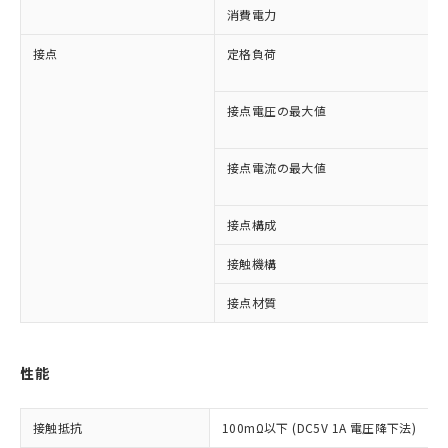
消費電力
接点
定格負荷
接点電圧の最大値
接点電流の最大値
接点構成
接触機構
接点材質
※1 対応状況
対応済み：EU RoHS指令（10物質）の
性能
非含有に対応した製品が提供可能な商品で
す。
対応予定：EU RoHS指令（10物質）の非含
接触抵抗
100mΩ以下 (DC5V 1A 電圧降下法)
ご利用条件
有に対応した製品に切り替える予定のある