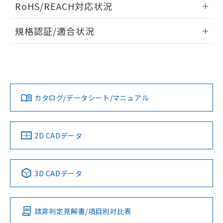
また、RoHS指令のフタル酸エステル類４
RoHS/REACH対応状況
ドすることができます。
物質の対応では、対応完了までの期間は出
荷製品に未対応品が混在することから備考
情報更新：2026/7/29
規格認証/適合状況
欄に対応日を記載しておりました。
既に当社にて対応品への在庫切替を完了
ログイン/会員登録
EU RoHS
注意事項・凡例
G6D-1A-ASI DC12についての規格認証/適合状況については、
していることから、特段のことがない限
「カスタマーサポートセンタ お客様相談室」または貴社担当
り、2022年1月12日より割愛しておりま
オムロン営業員または販売店にお問い合わせください。
す。
対応状況
対応予定月
※1
※2
ダウンロードデータをご利用いただく前に、以下を必ずお読
みください。
お問い合わせ
カタログ/データシート/マニュアル
対応済み
ソフトウェアの使用条件
中国 RoHS
注意事項・凡例
2D CADデータ
中国 RoHS表
※1 ※2
3D CADデータ
Pb
Hg
Cd
Cr(VI)
該非判定見解書/項目別対比表
O
O
O
O