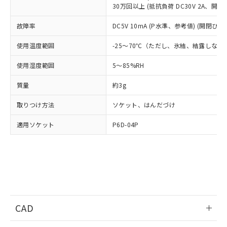
適用除外項目は除く。
ル、化学兵器、生物兵器またはその他
30万回以上 (抵抗負荷 DC30V 2A、開閉ひ
－
在庫なし(最新の在庫状況につ
オムロン制御機器販売店や当社販売拠
フタル酸エステル類の４物質については閾値を超える意
武器並びにこれらの製造装置等に一切
いては、お客様のお取引先、ま
図的な使用がないことを確認しています。
点は「
販売ネットワーク
」をご確認
※2 環境保護使用期限
故障率
DC5V 10mA (P水準、参考値) (開閉ひん度
使用いたしません。
たはお客様担当のオムロン制御
ください。
当社は、貴社製品を第三者に販売する
機器販売店・当社販売員にご確
在庫状況および標準価格結果を当社の
※2 対応予定月
使用温度範囲
-25～70℃（ただし、氷結、結露しない
「ｅ」：有害物質（10物質）のすべてが基
場合は、上記1、2および3の内容を当
認ください)
事前の承諾なく第三者に漏洩または開
準値以下であることを示します。
該第三者に通知します。また当社は、
示しないようお願いします。
使用湿度範囲
5～85%RH
部品在庫の切り替え状況などにより、予定
「10」：通常の使用状況下において有害物
販売先および販売に係わる関係者が違
マイパーツ機能（部品リスト作成サー
空
受注生産機種、また在庫状況の
月が前後することがあります。
質が外部に漏えいし、環境に深刻な影響を
法に輸出するおそれがある場合は、取
ビス）をご利用いただくには、I-Web
白
情報を公開していない機種
質量
約3g
及ぼさない年数を意味します。
り引きをいたしません。
メンバーズにご登録されている必要が
「－」：未確認です。当社販売部門へお問
あります。
取りつけ方法
ソケット、はんだづけ
い合わせください。
お客様が当ウェブサイト上で当社にご
※3 非含有証明書ダウンロード
適用ソケット
P6D-04P
登録された部品リストについて、当社
および当社の共同利用者が、当社の製
下記の非含有証明書をダウンロードするこ
品・サービスに関するお客様との取
とができます。
合意する
キャンセル
引・商談に必要な範囲で利用すること
をご了承ください。
EU RoHS指令（10物質）の非含有証明書
※当社の共同利用者とは、
"個人情報
51物質の非含有証明書（当社基準）
の共同利用に関して"
の「1.共同利
※本証明書は発行日時点で非含有を証明す
用者の範囲」に記載されている法人を
CAD
るもので、過去に遡って非含有を証明する
指します。
ものではありません。
ログイン/会員登録いただくと、CADデータをダウンロー