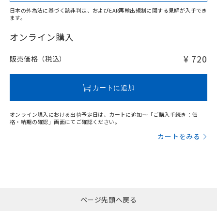
日本の外為法に基づく該非判定、およびEAR再輸出規制に関する見解が入手でき
ます。
"対応済み"や非含有の記載がされた商品であっても、流通
在庫等で未対応品が混在する可能性があります。
オンライン購入
非含有品が必要な際は、弊社営業部門もしくは販売店へお
問い合わせください。
¥ 720
販売価格（税込）
この製品のRoHS/REACH対応状況ページへ
カートに追加
オンライン購入における出荷予定日は、カートに追加～「ご購入手続き：価
格・納期の確認」画面にてご確認ください。
カートをみる
ページ先頭へ戻る