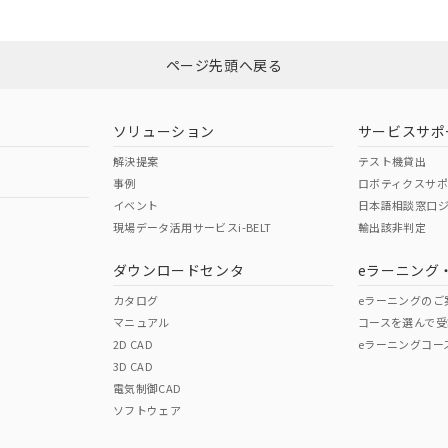
みください。
非含有証明書
※3
ページ先頭へ戻る
ダウンロードはこちら
ソリューション
サービスサポ
解決提案
テスト機貸出
事例
ロボティクスサ
イベント
日本語相談窓口
現場データ活用サービスi-BELT
輸出該非判定
I)
PBBs
PBDEs
DBP
ダウンロードセンタ
eラーニング
カタログ
eラーニングのご
マニュアル
コースを選んで受
O
O
O
2D CAD
eラーニングコー
3D CAD
電気制御CAD
在庫等で未対応品が混在する可能性があります。
ソフトウェア
問い合わせください。