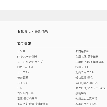
ダウンロードデータをご利用いただく前に、以下を必ずお読
対応状況
対応予定月
※1
※2
ソフトウェアの使用条件
対応済み
お知らせ・最新情報
中国 RoHS
注意事項・凡例
商品情報
中国 RoHS表
※1 ※2
センサ
新商品情報
FAシステム機器
在庫状況/標準価格
Pb
Hg
Cd
Cr(V
モーション/ドライブ
生産終了品/推奨代替品
ロボティクス
特設サイト
セーフティ
動画ライブラリ
検査装置
規格認証/適合
O
O
O
O
スイッチ
RoHS/REACH対応
リレー
カタログ/マニュアル訂正
コントロール
技術解説
"対応済み"や非含有の記載がされた商品であっても、流通
電源/周辺機器他
使用上の注意事項
非含有品が必要な際は、弊社営業部門もしくは販売店へお
省エネ支援/環境対策機器
製品に関するFAQ