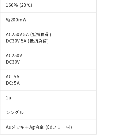
160% (23℃)
約200mW
AC250V 5A (抵抗負荷)
DC30V 5A (抵抗負荷)
AC250V
DC30V
AC: 5A
DC: 5A
 RoHS指令（10物質）の非含有に対応した製品が提供可能な商品です
oHS指令（10物質）の非含有に対応した製品に切り替える予定のある
 RoHS指令（10物質）の非含有に非対応の商品で、対応品を出す予
1a
 RoHS指令（10物質）の非含有の対応状況を調査中または確認中の
ンス料など無形物で、有害物質有無と関係のない商品です。
シングル
○×表
より、非含有部品としていたものが、含有品と判明した場合などやむ
みいただき、同意のうえご利用ください。
材料含有率が中国RoHSの基準値以下であることを示します。
Auメッキ＋Ag合金 (Cdフリー材)
材料含有率が中国RoHSの基準値を超えていることを示します。
、当社制御機器事業取扱商品の当社在庫状況および標準価格(税抜)
ら貴社製品のうち、外国為替および外国貿易法に定める商品（以下｢
質）：