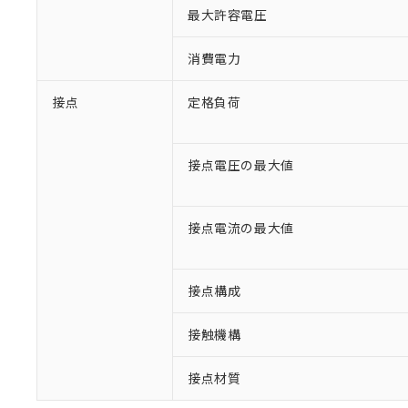
最大許容電圧
消費電力
接点
定格負荷
接点電圧の最大値
※1 対応状況
接点電流の最大値
対応済み：EU
対応予定：EU R
対応予定なし：EU
接点構成
調査・確認中：EU
ご利用条件
非該当品：ライセ
接触機構
※1 中国RoHS
仕入先様の事情に
があります。
以下の条件をお読
「○」：最大均質
接点材質
「×」：最大均質
本サービスは
当社は、これ
*EU RoHS指令（10物