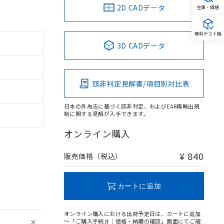
2D CADデータ
在庫・価格
無料テスト機
3D CADデータ
該非判定見解書/項目別対比表
日本の外為法に基づく該非判定、およびEAR再輸出規
制に関する見解が入手できます。
オンライン購入
¥ 840
販売価格（税込）
カートに追加
オンライン購入における出荷予定日は、カートに追加
～「ご購入手続き：価格・納期の確認」画面にてご確