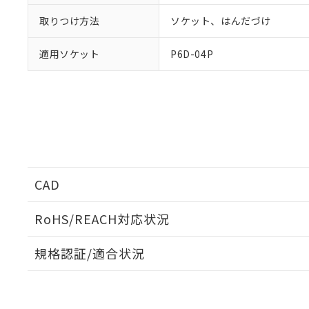
取りつけ方法
ソケット、はんだづけ
適用ソケット
P6D-04P
CAD
ログイン/会員登録いただくと、CADデータをダウンロ
RoHS/REACH対応状況
規格認証/適合状況
EU RoHS
注意事項・凡例
G6D-1A-ASI-AP DC5についての規格認証/適合状況
たは販売店にお問い合わせください。