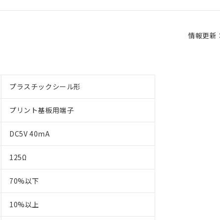
情報更新：2
プラスチックシール形
プリント基板用端子
DC5V 40mA
125Ω
70%以下
10%以上