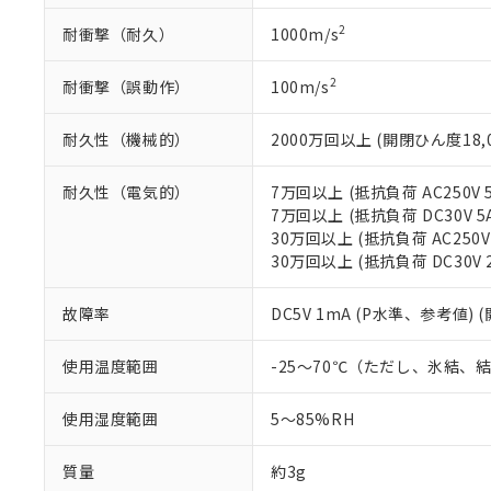
既に当社にて対応
2
耐衝撃（耐久）
1000m/s
り割愛しておりま
2
耐衝撃（誤動作）
100m/s
耐久性（機械的）
2000万回以上 (開閉ひん度18,0
耐久性（電気的）
7万回以上 (抵抗負荷 AC250V 
7万回以上 (抵抗負荷 DC30V 5
30万回以上 (抵抗負荷 AC250V
30万回以上 (抵抗負荷 DC30V 
故障率
DC5V 1mA (P水準、参考値) 
使用温度範囲
-25～70℃（ただし、氷結、
使用湿度範囲
5～85%RH
質量
約3g