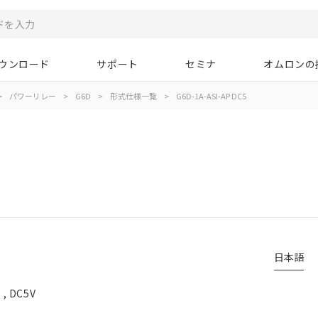
ウンロード
サポート
セミナ
オムロンの
>
パワーリレー
>
G6D
>
形式仕様一覧
>
G6D-1A-ASI-AP DC5
日本語
 DC5V