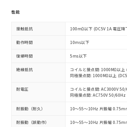
「－」：未確認で
鉛(Pb) 1000ppm以下、
くものです。
う）を輸出ま
記
説明
六価クロム(Cr(Ⅵ)) 1
当社制御機器
などの必要な
フタル酸ビス(2-エチルヘ
性能
号
*中国RoHS10物質の基準値 
ル（DBP） 1000ppm
在庫状況およ
当社は規制貨
Pb(鉛) :1000ppm、 Hg
但し、RoHS指令で産
のであり、閲
ます。
Cr(Ⅵ)(六価クロム) : 
フタル酸エステル類の４
○
一定数以
DBP(フタル酸ジブチル) :
い。
当社は貴社製
接触抵抗
100mΩ以下 (DC5V 1A 電圧降
DEHP(フタル酸ビス(2-エ
正式な納期状
置等に一切使
当社販売員に
※2 対応予定月
△
一定数に
当社は、貴社
動作時間
10ms以下
オムロン制御
また当社は、
※2 環境保護使
在庫状況およ
部品在庫の切り替
たしません。
－
在庫なし
復帰時間
5ms以下
す。
「ｅ」：有害物質
機器販売
マイパーツ機
「10」：通常の
絶縁抵抗
コイルと接点間: 1000MΩ以上 
ている必要が
味します。
空
受注生産
同極接点間: 1000MΩ以上 (D
お客様が当ウ
※3 非含有証明
「－」：未確認で
白
が、当社の製
さい。
下記の非含有証明
耐電圧
コイルと接点間: AC3000V 50/6
※当社の共同
同極接点間: AC750V 50/60Hz
いる法人を指
EU RoHS指令（
51物質の非含有証
耐振動（耐久）
10～55～10Hz 片振幅 0.75m
※本証明書は発行
また、RoHS指
耐振動（誤動作）
10～55～10Hz 片振幅 0.75m
混在することから