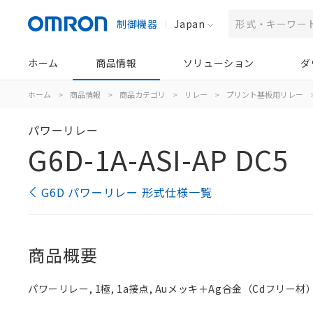
制御機器
Japan
ホーム
商品情報
ソリューション
ダ
ホーム
>
商品情報
>
商品カテゴリ
>
リレー
>
プリント基板用リレー
パワーリレー
G6D-1A-ASI-AP DC5
G6D パワーリレー 形式仕様一覧
商品概要
パワーリレー, 1極, 1a接点, Auメッキ＋Ag合金（Cdフリー材）,