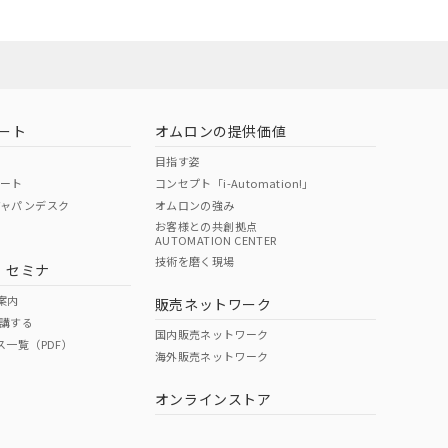
お問い合わせ
ート
オムロンの提供価値
目指す姿
ポート
コンセプト「i-Automation!」
ジャパンデスク
オムロンの強み
お客様との共創拠点
AUTOMATION CENTER
DIBP
BBP
DEHP
環境保護
技術を磨く現場
・セミナ
使用期限
案内
販売ネットワーク
講する
O
O
O
e
国内販売ネットワーク
ス一覧（PDF）
海外販売ネットワーク
オンラインストア