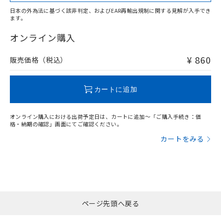
日本の外為法に基づく該非判定、およびEAR再輸出規制に関する見解が入手でき
ます。
"対応済み"や非含有の記載がされた商品であっても、流通
在庫等で未対応品が混在する可能性があります。
オンライン購入
非含有品が必要な際は、弊社営業部門もしくは販売店へお
問い合わせください。
¥ 860
販売価格（税込）
この製品のRoHS/REACH対応状況ページへ
カートに追加
オンライン購入における出荷予定日は、カートに追加～「ご購入手続き：価
格・納期の確認」画面にてご確認ください。
カートをみる
ページ先頭へ戻る