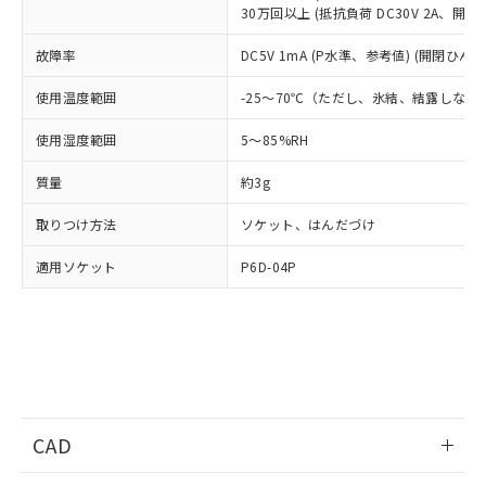
適用除外項目は除く。
ル、化学兵器、生物兵器またはその他
30万回以上 (抵抗負荷 DC30V 2A、開閉ひ
－
在庫なし(最新の在庫状況につ
オムロン制御機器販売店や当社販売拠
フタル酸エステル類の４物質については閾値を超える意
武器並びにこれらの製造装置等に一切
いては、お客様のお取引先、ま
図的な使用がないことを確認しています。
点は「
販売ネットワーク
」をご確認
※2 環境保護使用期限
故障率
DC5V 1mA (P水準、参考値) (開閉ひん度1
使用いたしません。
たはお客様担当のオムロン制御
ください。
当社は、貴社製品を第三者に販売する
機器販売店・当社販売員にご確
在庫状況および標準価格結果を当社の
※2 対応予定月
使用温度範囲
-25～70℃（ただし、氷結、結露しない
「ｅ」：有害物質（10物質）のすべてが基
場合は、上記1、2および3の内容を当
認ください)
事前の承諾なく第三者に漏洩または開
準値以下であることを示します。
該第三者に通知します。また当社は、
示しないようお願いします。
使用湿度範囲
5～85%RH
部品在庫の切り替え状況などにより、予定
「10」：通常の使用状況下において有害物
販売先および販売に係わる関係者が違
マイパーツ機能（部品リスト作成サー
空
受注生産機種、また在庫状況の
月が前後することがあります。
質が外部に漏えいし、環境に深刻な影響を
法に輸出するおそれがある場合は、取
ビス）をご利用いただくには、I-Web
白
情報を公開していない機種
質量
約3g
及ぼさない年数を意味します。
り引きをいたしません。
メンバーズにご登録されている必要が
「－」：未確認です。当社販売部門へお問
あります。
取りつけ方法
ソケット、はんだづけ
い合わせください。
お客様が当ウェブサイト上で当社にご
※3 非含有証明書ダウンロード
適用ソケット
P6D-04P
登録された部品リストについて、当社
および当社の共同利用者が、当社の製
下記の非含有証明書をダウンロードするこ
品・サービスに関するお客様との取
とができます。
合意する
キャンセル
引・商談に必要な範囲で利用すること
をご了承ください。
EU RoHS指令（10物質）の非含有証明書
※当社の共同利用者とは、
"個人情報
51物質の非含有証明書（当社基準）
の共同利用に関して"
の「1.共同利
※本証明書は発行日時点で非含有を証明す
用者の範囲」に記載されている法人を
CAD
るもので、過去に遡って非含有を証明する
指します。
ものではありません。
ログイン/会員登録いただくと、CADデータをダウンロー