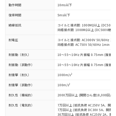
商品です。
動作時間
10ms以下
対応予定なし：EU RoHS指令（10物質）の
以下の条件をお読みいただき、同意のうえ
非含有に非対応の商品で、対応品を出す予
復帰時間
5ms以下
ご利用ください。
定はありません。
調査・確認中：EU RoHS指令（10物質）の
絶縁抵抗
コイルと接点間: 1000MΩ以上 (DC50
本サービスは、当社制御機器事業取扱
※1 中国RoHS○×表
同極接点間: 1000MΩ以上 (DC500V絶
非含有の対応状況を調査中または確認中の
商品の当社在庫状況および標準価格
商品です。
(税抜)を提供させていただくもので
耐電圧
コイルと接点間: AC3000V 50/60Hz 1mi
「○」：最大均質材料含有率が中国RoHSの
非該当品：ライセンス料など無形物で、有
す。
同極接点間: AC750V 50/60Hz 1min
基準値以下であることを示します。
害物質有無と関係のない商品です。
当社制御機器事業取扱商品の中には、
「×」：最大均質材料含有率が中国RoHSの
仕入先様の事情により、非含有部品として
耐振動（耐久）
10～55～10Hz 片振幅 0.75mm (複振幅 
本サービスの対象外となる商品もある
基準値を超えていることを示します。
いたものが、含有品と判明した場合などや
当社は、これら貴社製品のうち、外国
ことをご了承ください。
「－」：未確認です。当社販売部門へお問
むを得ず変更することがあります。
為替および外国貿易法に定める商品
耐振動（誤動作）
10～55～10Hz 片振幅 0.75mm (複振幅 
在庫状況および標準価格照会結果は、
い合わせください。
（以下｢規制貨物等」という）を輸出
記載している更新日時点での社内デー
*EU RoHS指令（10物質）：
2
耐衝撃（耐久）
1000m/s
または国外への提供する場合は、日本
記
タに基づき作成されるものであり、閲
説明
鉛(Pb) 1000ppm以下、 水銀(Hg) 1000ppm以下、 カド
*中国RoHS10物質の基準値 (GB/T26572)：
国政府の輸出許可(または役務取引許
号
覧された時点での実際の在庫および標
ミウム(Cd) 100ppm以下、
Pb(鉛) :1000ppm、 Hg(水銀) : 1000ppm、 Cd(カドミウ
2
耐衝撃（誤動作）
100m/s
可)を取得するなどの必要な手続きを
六価クロム(Cr(Ⅵ)) 1000ppm以下、ポリ臭化ビフェニル
ム) : 100ppm、
準価格とは異なる場合があることをご
類(PBB) 1000ppm以下、ポリ臭化ジフェニルエーテル類
Cr(Ⅵ)(六価クロム) : 1000ppm、 PBBs(ポリ臭化ビフェ
とります。
了承ください。
(PBDE) 1000ppm以下、フタル酸ビス(2-エチルヘキシ
○
一定数以上の在庫あり
ニル類) : 1000ppm、 PBDEs(ポリ臭化ジフェニルエーテ
耐久性（機械的）
2000万回以上 (開閉ひん度18,000回/h)
当社は規制貨物を破棄する場合は、完
ル) (DEHP)(別名：DOP) 1000ppm以下、フタル酸ブチ
正式な納期状況および標準価格はお客
ル類) : 1000ppm、
ルベンジル（BBP） 1000ppm以下、フタル酸ジブチル
全に破砕するなど、違法に輸出されな
DBP(フタル酸ジブチル) : 1000ppm、 DIBP(フタル酸ジ
様のお取引先、またはお客様担当のオ
耐久性（電気的）
7万回以上 (抵抗負荷 AC250V 5A、開閉ひ
（DBP） 1000ppm以下、フタル酸ジイソブチル
イソブチル) : 1000ppm、 BBP(フタル酸ブチルベンジ
△
一定数には満たないが在庫あり
いよう必要な手段を講じます。
ムロン制御機器販売店・当社販売員に
(DIBP) 1000ppm以下
7万回以上 (抵抗負荷 DC30V 5A、開閉ひん
ル) : 1000ppm、
当社は貴社製品を、核兵器、ミサイ
但し、RoHS指令で産業用監視および制御機器に対する
DEHP(フタル酸ビス(2-エチルヘキシル)) : 1000ppm
30万回以上 (抵抗負荷 AC250V 2A、開閉
ご相談ください。