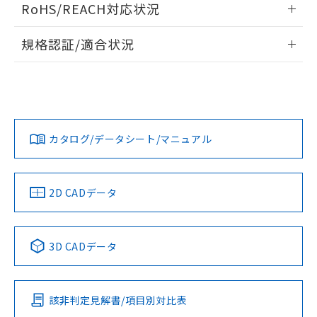
また、RoHS指令のフタル酸エステル類４
RoHS/REACH対応状況
ドすることができます。
物質の対応では、対応完了までの期間は出
荷製品に未対応品が混在することから備考
情報更新：2026/7/29
規格認証/適合状況
欄に対応日を記載しておりました。
既に当社にて対応品への在庫切替を完了
ログイン/会員登録
EU RoHS
注意事項・凡例
G6D-1A-ASI-AP DC24についての規格認証/適合状況について
していることから、特段のことがない限
は、「カスタマーサポートセンタ お客様相談室」または貴社
り、2022年1月12日より割愛しておりま
担当オムロン営業員または販売店にお問い合わせください。
す。
対応状況
対応予定月
※1
※2
ダウンロードデータをご利用いただく前に、以下を必ずお読
みください。
お問い合わせ
カタログ/データシート/マニュアル
対応済み
ソフトウェアの使用条件
中国 RoHS
注意事項・凡例
2D CADデータ
中国 RoHS表
※1 ※2
3D CADデータ
Pb
Hg
Cd
Cr(VI)
該非判定見解書/項目別対比表
O
O
O
O