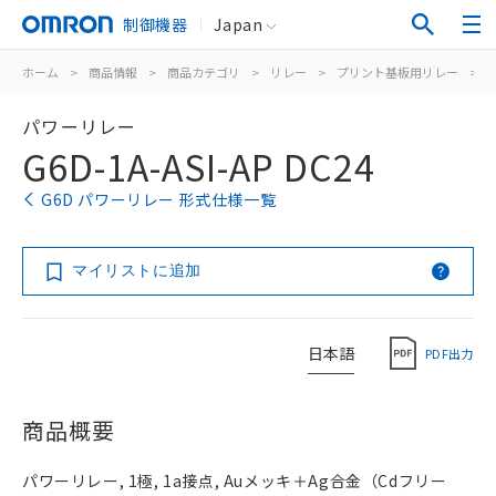
制御機器
Japan
ホーム
>
商品情報
>
商品カテゴリ
>
リレー
>
プリント基板用リレー
>
パワーリレー
G6D-1A-ASI-AP DC24
G6D パワーリレー 形式仕様一覧
マイリストに追加
日本語
PDF出力
商品概要
パワーリレー, 1極, 1a接点, Auメッキ＋Ag合金（Cdフリー