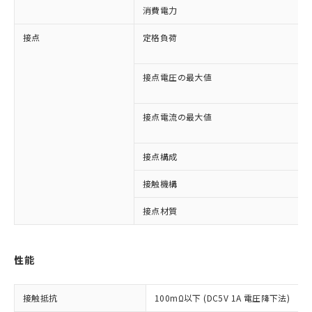
消費電力
接点
定格負荷
接点電圧の最大値
接点電流の最大値
接点構成
接触機構
接点材質
※1 対応状況
対応済み：EU RoHS指令（10物質）の
性能
非含有に対応した製品が提供可能な商品で
す。
対応予定：EU RoHS指令（10物質）の非含
接触抵抗
100mΩ以下 (DC5V 1A 電圧降下法)
ご利用条件
有に対応した製品に切り替える予定のある