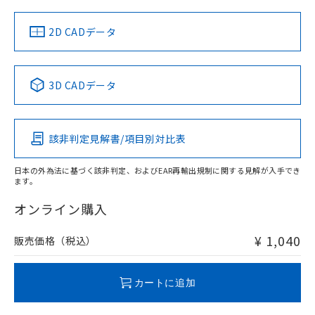
中国 RoHS
注意事項・凡例
2D CADデータ
取りつけ穴加工図
中国 RoHS表
※1 ※2
3D CADデータ
Pb
Hg
Cd
Cr(VI)
該非判定見解書/項目別対比表
O
O
O
O
日本の外為法に基づく該非判定、およびEAR再輸出規制に関する見解が入手でき
ます。
"対応済み"や非含有の記載がされた商品であっても、流通
在庫等で未対応品が混在する可能性があります。
オンライン購入
非含有品が必要な際は、弊社営業部門もしくは販売店へお
問い合わせください。
¥ 1,040
販売価格（税込）
この製品のRoHS/REACH対応状況ページへ
カートに追加