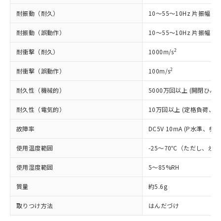
準価格とは異なる場合があることをご
類(PBB) 1000ppm以下、ポリ臭化ジフェニルエーテル類
Cr(Ⅵ)(六価クロム) : 1000ppm、 PBBs(ポリ臭化ビフェ
とります。
了承ください。
(PBDE) 1000ppm以下、フタル酸ビス(2-エチルヘキシ
耐振動（耐久）
○
一定数以上の在庫あり
10～55～10Hz 片振幅 0.
ニル類) : 1000ppm、 PBDEs(ポリ臭化ジフェニルエーテ
当社は規制貨物を破棄する場合は、完
ル) (DEHP)(別名：DOP) 1000ppm以下、フタル酸ブチ
正式な納期状況および標準価格はお客
ル類) : 1000ppm、
ルベンジル（BBP） 1000ppm以下、フタル酸ジブチル
全に破砕するなど、違法に輸出されな
DBP(フタル酸ジブチル) : 1000ppm、 DIBP(フタル酸ジ
様のお取引先、またはお客様担当のオ
耐振動（誤動作）
10～55～10Hz 片振幅 0.
（DBP） 1000ppm以下、フタル酸ジイソブチル
イソブチル) : 1000ppm、 BBP(フタル酸ブチルベンジ
△
一定数には満たないが在庫あり
いよう必要な手段を講じます。
ムロン制御機器販売店・当社販売員に
(DIBP) 1000ppm以下
ル) : 1000ppm、
当社は貴社製品を、核兵器、ミサイ
但し、RoHS指令で産業用監視および制御機器に対する
DEHP(フタル酸ビス(2-エチルヘキシル)) : 1000ppm
2
耐衝撃（耐久）
ご相談ください。
1000m/s
適用除外項目は除く。
ル、化学兵器、生物兵器またはその他
－
在庫なし(最新の在庫状況につ
オムロン制御機器販売店や当社販売拠
フタル酸エステル類の４物質については閾値を超える意
武器並びにこれらの製造装置等に一切
2
耐衝撃（誤動作）
いては、お客様のお取引先、ま
100m/s
図的な使用がないことを確認しています。
点は「
販売ネットワーク
」をご確認
※2 環境保護使用期限
使用いたしません。
たはお客様担当のオムロン制御
ください。
耐久性（機械的）
当社は、貴社製品を第三者に販売する
5000万回以上 (開閉ひん度1
機器販売店・当社販売員にご確
在庫状況および標準価格結果を当社の
※2 対応予定月
「ｅ」：有害物質（10物質）のすべてが基
場合は、上記1、2および3の内容を当
認ください)
事前の承諾なく第三者に漏洩または開
耐久性（電気的）
準値以下であることを示します。
10万回以上 (定格負荷、開閉
該第三者に通知します。また当社は、
示しないようお願いします。
部品在庫の切り替え状況などにより、予定
「10」：通常の使用状況下において有害物
販売先および販売に係わる関係者が違
マイパーツ機能（部品リスト作成サー
空
受注生産機種、また在庫状況の
故障率
DC5V 10mA (P水準、参考
月が前後することがあります。
質が外部に漏えいし、環境に深刻な影響を
法に輸出するおそれがある場合は、取
ビス）をご利用いただくには、I-Web
白
情報を公開していない機種
及ぼさない年数を意味します。
り引きをいたしません。
メンバーズにご登録されている必要が
使用温度範囲
-25～70℃（ただし、氷
「－」：未確認です。当社販売部門へお問
あります。
い合わせください。
お客様が当ウェブサイト上で当社にご
使用湿度範囲
5～85%RH
※3 非含有証明書ダウンロード
登録された部品リストについて、当社
質量
および当社の共同利用者が、当社の製
約5.6g
下記の非含有証明書をダウンロードするこ
品・サービスに関するお客様との取
とができます。
取りつけ方法
はんだづけ
合意する
キャンセル
引・商談に必要な範囲で利用すること
をご了承ください。