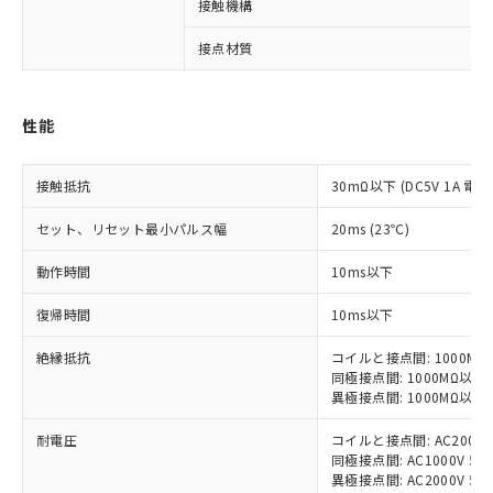
接触機構
対応済み：EU RoHS指令（10物質）の
非含有に対応した製品が提供可能な商品で
接点材質
す。
対応予定：EU RoHS指令（10物質）の非含
ご利用条件
有に対応した製品に切り替える予定のある
性能
商品です。
対応予定なし：EU RoHS指令（10物質）の
以下の条件をお読みいただき、同意のうえ
非含有に非対応の商品で、対応品を出す予
接触抵抗
30mΩ以下 (DC5V 1A 電
ご利用ください。
定はありません。
調査・確認中：EU RoHS指令（10物質）の
セット、リセット最小パルス幅
20ms (23℃)
本サービスは、当社制御機器事業取扱
※1 中国RoHS○×表
非含有の対応状況を調査中または確認中の
商品の当社在庫状況および標準価格
動作時間
10ms以下
商品です。
(税抜)を提供させていただくもので
「○」：最大均質材料含有率が中国RoHSの
非該当品：ライセンス料など無形物で、有
す。
復帰時間
10ms以下
基準値以下であることを示します。
害物質有無と関係のない商品です。
当社制御機器事業取扱商品の中には、
「×」：最大均質材料含有率が中国RoHSの
仕入先様の事情により、非含有部品として
本サービスの対象外となる商品もある
絶縁抵抗
コイルと接点間: 1000MΩ
基準値を超えていることを示します。
いたものが、含有品と判明した場合などや
当社は、これら貴社製品のうち、外国
ことをご了承ください。
同極接点間: 1000MΩ以上
「－」：未確認です。当社販売部門へお問
むを得ず変更することがあります。
為替および外国貿易法に定める商品
異極接点間: 1000MΩ以上
在庫状況および標準価格照会結果は、
い合わせください。
（以下｢規制貨物等」という）を輸出
記載している更新日時点での社内デー
*EU RoHS指令（10物質）：
耐電圧
または国外への提供する場合は、日本
コイルと接点間: AC2000V 5
記
タに基づき作成されるものであり、閲
説明
鉛(Pb) 1000ppm以下、 水銀(Hg) 1000ppm以下、 カド
*中国RoHS10物質の基準値 (GB/T26572)：
同極接点間: AC1000V 50/6
国政府の輸出許可(または役務取引許
号
覧された時点での実際の在庫および標
ミウム(Cd) 100ppm以下、
Pb(鉛) :1000ppm、 Hg(水銀) : 1000ppm、 Cd(カドミウ
異極接点間: AC2000V 50/6
可)を取得するなどの必要な手続きを
六価クロム(Cr(Ⅵ)) 1000ppm以下、ポリ臭化ビフェニル
ム) : 100ppm、