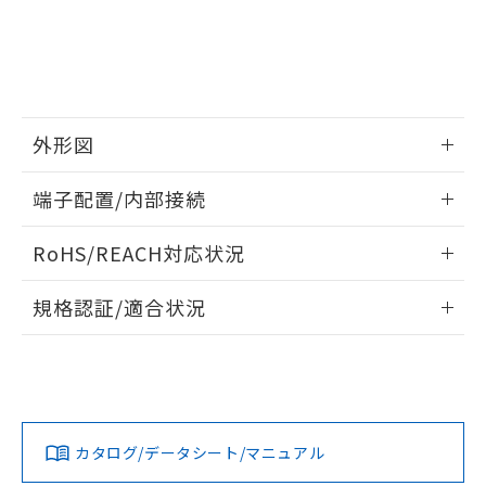
EU RoHS指令（10物質）の非含有証明書
※当社の共同利用者とは、
"個人情報
51物質の非含有証明書（当社基準）
の共同利用に関して"
の「1.共同利
※本証明書は発行日時点で非含有を証明す
用者の範囲」に記載されている法人を
るもので、過去に遡って非含有を証明する
指します。
ものではありません。
また、RoHS指令のフタル酸エステル類４
外形図
物質の対応では、対応完了までの期間は出
荷製品に未対応品が混在することから備考
情報更新：2024/07/25
欄に対応日を記載しておりました。
端子配置/内部接続
既に当社にて対応品への在庫切替を完了
外形図
していることから、特段のことがない限
情報更新：2024/07/25
RoHS/REACH対応状況
り、2022年1月12日より割愛しておりま
す。
端子配置/内部接続
情報更新：2026/7/29
規格認証/適合状況
EU RoHS
注意事項・凡例
G6CU-2117P-US DC12についての規格認証/適合状況につい
ては、「カスタマーサポートセンタ お客様相談室」または貴
社担当オムロン営業員または販売店にお問い合わせくださ
対応状況
対応予定月
※1
※2
い。
カタログ/データシート/マニュアル
対応済み
お問い合わせ