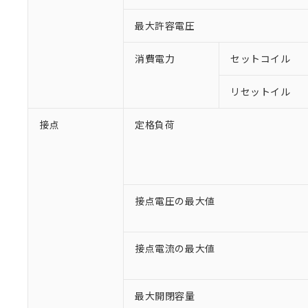
最大許容電圧
消費電力
セットコイル
リセットイル
接点
定格負荷
接点電圧の最大値
※1 対応状況
接点電流の最大値
対応済み：EU
対応予定：EU R
対応予定なし：EU
最大開閉容量
調査・確認中：EU