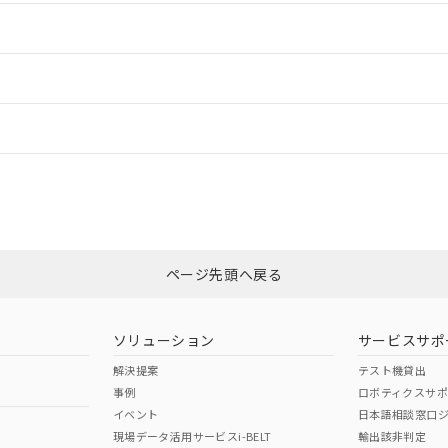
情報更新：2
情報更新：2
情報更新：
については、「カスタマーサポートセンタ お客様相談室」または貴社担当オ
非含有証明書
※3
ページ先頭へ戻る
ダウンロードはこちら
ソリューション
サービスサポ
解決提案
テスト機貸出
事例
ロボティクスサ
イベント
日本語相談窓口
現場データ活用サービスi-BELT
輸出該非判定