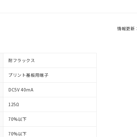
情報更新：2
耐フラックス
プリント基板用端子
DC5V 40mA
125Ω
70%以下
70%以下