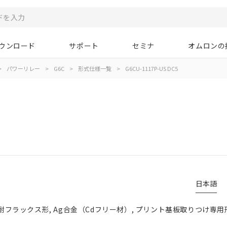
ウンロード
サポート
セミナ
オムロンの
>
パワーリレー
>
G6C
>
形式仕様一覧
>
G6CU-1117P-US DC5
日本語
 耐フラックス形, Ag合金（Cdフリー材）, プリント基板取りつけ専用形,