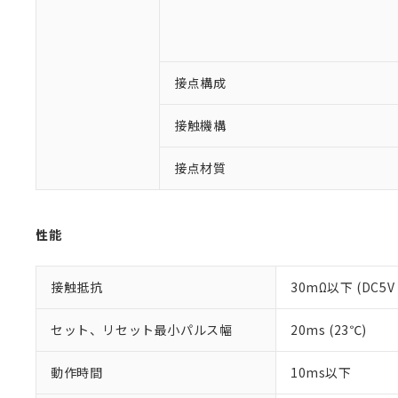
ご利用条件
非該当品：ライセ
※1 中国RoHS
仕入先様の事情に
があります。
以下の条件をお読
「○」：最大均質
「×」：最大均質
接点構成
本サービスは
当社は、これ
*EU RoHS指令（10物
「－」：未確認で
鉛(Pb) 1000ppm以下、
くものです。
う）を輸出ま
記
説明
六価クロム(Cr(Ⅵ)) 1
当社制御機器
接触機構
などの必要な
フタル酸ビス(2-エチルヘ
号
*中国RoHS10物質の基準値 
ル（DBP） 1000ppm
在庫状況およ
当社は規制貨
Pb(鉛) :1000ppm、 Hg
但し、RoHS指令で産
のであり、閲
ます。
Cr(Ⅵ)(六価クロム) : 
接点材質
フタル酸エステル類の４
○
一定数以
DBP(フタル酸ジブチル) :
い。
当社は貴社製
DEHP(フタル酸ビス(2-エ
正式な納期状
置等に一切使
当社販売員に
※2 対応予定月
△
一定数に
当社は、貴社
性能
オムロン制御
また当社は、
※2 環境保護使
在庫状況およ
部品在庫の切り替
たしません。
－
在庫なし
す。
「ｅ」：有害物質
機器販売
接触抵抗
30mΩ以下 (DC5V
マイパーツ機
「10」：通常の
ている必要が
味します。
空
受注生産
セット、リセット最小パルス幅
20ms (23℃)
お客様が当ウ
※3 非含有証明
「－」：未確認で
白
が、当社の製
さい。
下記の非含有証明
動作時間
10ms以下
※当社の共同