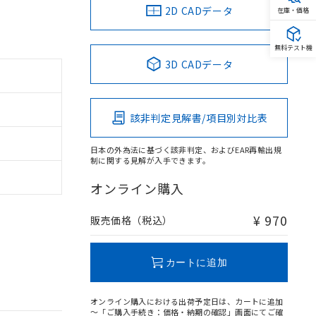
2D CADデータ
在庫・価格
無料テスト機
3D CADデータ
該非判定見解書/項目別対比表
日本の外為法に基づく該非判定、およびEAR再輸出規
制に関する見解が入手できます。
オンライン購入
¥ 970
販売価格（税込）
カートに追加
オンライン購入における出荷予定日は、カートに追加
～「ご購入手続き：価格・納期の確認」画面にてご確