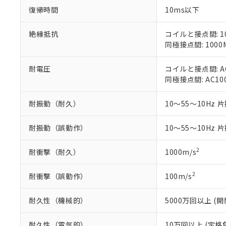
いる法人を指
EU RoHS指令（
復帰時間
10ms以下
51物質の非含有証
※本証明書は発行
絶縁抵抗
コイルと接点間: 1
また、RoHS指
同極接点間: 1000
混在することから
既に当社にて対応
り割愛しておりま
耐電圧
コイルと接点間: AC2
同極接点間: AC1000
耐振動（耐久）
10～55～10Hz 片
耐振動（誤動作）
10～55～10Hz 片
2
耐衝撃（耐久）
1000m/s
2
耐衝撃（誤動作）
100m/s
耐久性（機械的）
5000万回以上 (開
耐久性（電気的）
10万回以上 (定格