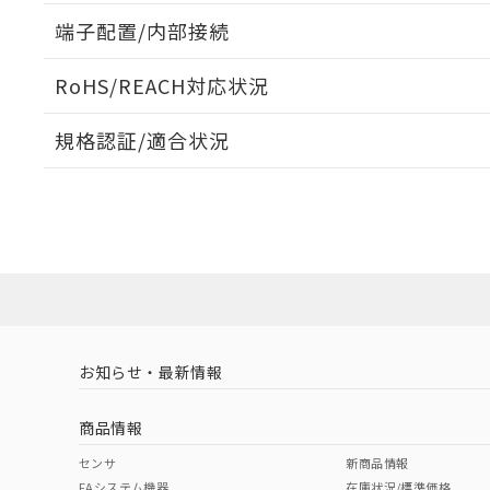
端子配置/内部接続
外形図
RoHS/REACH対応状況
端子配置/内部接続
規格認証/適合状況
EU RoHS
注意事項・凡例
G6CU-1117P-US DC5についての規格認証/適合状況
または販売店にお問い合わせください。
対応状況
対応予定月
※1
※2
対応済み
お知らせ・最新情報
中国 RoHS
注意事項・凡例
商品情報
取りつけ穴加工図
中国 RoHS表
※1 ※2
センサ
新商品情報
FAシステム機器
在庫状況/標準価格