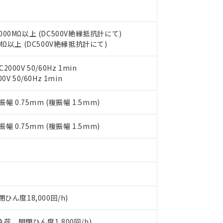
します。
10物質）の非含有証明書
明書（当社基準）
日時点で非含有を証明するもので、過去に遡って非含有を証明するも
000MΩ以上 (DC500V絶縁抵抗計にて)
令のフタル酸エステル類４物質の対応では、対応完了までの期間は出
MΩ以上 (DC500V絶縁抵抗計にて)
備考欄に対応日を記載しておりました。
品への在庫切替を完了していることから、特段のことがない限り、20
す。
000V 50/60Hz 1min
V 50/60Hz 1min
振幅 0.75mm (複振幅 1.5mm)
振幅 0.75mm (複振幅 1.5mm)
閉ひん度18,000回/h)
負荷、開閉ひん度1,800回/h)