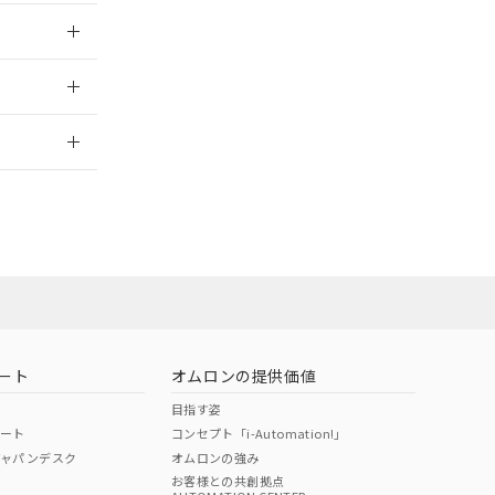
024/07/25
024/07/25
2026/7/29
ムロン営業員
お問い合わせ
ート
オムロンの提供価値
目指す姿
ポート
コンセプト「i-Automation!」
ジャパンデスク
オムロンの強み
お客様との共創拠点