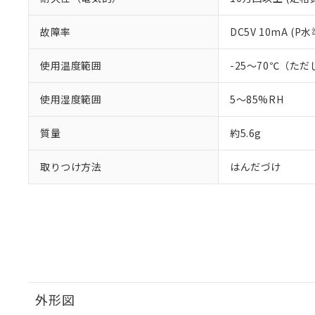
故障率
DC5V 10mA (
使用温度範囲
-25～70℃（た
使用湿度範囲
5～85%RH
質量
約5.6g
取りつけ方法
はんだづけ
外形図