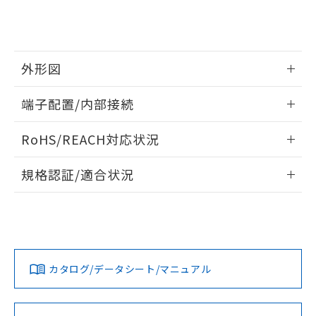
51物質の非含有証明書（当社基準）
の共同利用に関して"
の「1.共同利
※本証明書は発行日時点で非含有を証明す
用者の範囲」に記載されている法人を
るもので、過去に遡って非含有を証明する
指します。
ものではありません。
外形図
また、RoHS指令のフタル酸エステル類４
物質の対応では、対応完了までの期間は出
情報更新：2024/07/25
荷製品に未対応品が混在することから備考
端子配置/内部接続
欄に対応日を記載しておりました。
外形図
既に当社にて対応品への在庫切替を完了
情報更新：2024/07/25
RoHS/REACH対応状況
していることから、特段のことがない限
り、2022年1月12日より割愛しておりま
端子配置/内部接続
情報更新：2026/7/29
す。
規格認証/適合状況
EU RoHS
注意事項・凡例
G6CU-1117P-US DC24についての規格認証/適合状況につい
ては、「カスタマーサポートセンタ お客様相談室」または貴
社担当オムロン営業員または販売店にお問い合わせくださ
対応状況
対応予定月
※1
※2
い。
カタログ/データシート/マニュアル
対応済み
お問い合わせ