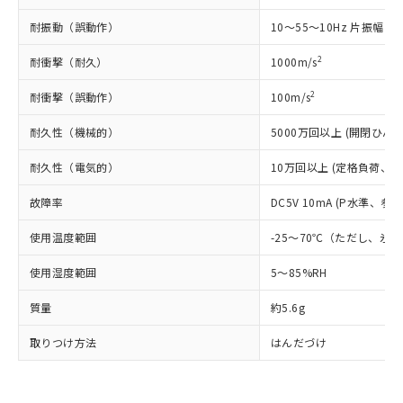
了承ください。
(PBDE) 1000ppm以下、フタル酸ビス(2-エチルヘキシ
○
一定数以上の在庫あり
ニル類) : 1000ppm、 PBDEs(ポリ臭化ジフェニルエーテ
当社は規制貨物を破棄する場合は、完
ル) (DEHP)(別名：DOP) 1000ppm以下、フタル酸ブチ
正式な納期状況および標準価格はお客
ル類) : 1000ppm、
耐振動（誤動作）
10～55～10Hz 片振幅 0.
ルベンジル（BBP） 1000ppm以下、フタル酸ジブチル
全に破砕するなど、違法に輸出されな
DBP(フタル酸ジブチル) : 1000ppm、 DIBP(フタル酸ジ
様のお取引先、またはお客様担当のオ
（DBP） 1000ppm以下、フタル酸ジイソブチル
イソブチル) : 1000ppm、 BBP(フタル酸ブチルベンジ
△
一定数には満たないが在庫あり
いよう必要な手段を講じます。
ムロン制御機器販売店・当社販売員に
(DIBP) 1000ppm以下
2
耐衝撃（耐久）
1000m/s
ル) : 1000ppm、
当社は貴社製品を、核兵器、ミサイ
但し、RoHS指令で産業用監視および制御機器に対する
DEHP(フタル酸ビス(2-エチルヘキシル)) : 1000ppm
ご相談ください。
適用除外項目は除く。
ル、化学兵器、生物兵器またはその他
－
在庫なし(最新の在庫状況につ
2
耐衝撃（誤動作）
オムロン制御機器販売店や当社販売拠
100m/s
フタル酸エステル類の４物質については閾値を超える意
武器並びにこれらの製造装置等に一切
いては、お客様のお取引先、ま
図的な使用がないことを確認しています。
点は「
販売ネットワーク
」をご確認
※2 環境保護使用期限
使用いたしません。
耐久性（機械的）
たはお客様担当のオムロン制御
5000万回以上 (開閉ひん度1
ください。
当社は、貴社製品を第三者に販売する
機器販売店・当社販売員にご確
在庫状況および標準価格結果を当社の
※2 対応予定月
「ｅ」：有害物質（10物質）のすべてが基
耐久性（電気的）
場合は、上記1、2および3の内容を当
10万回以上 (定格負荷、開閉
認ください)
事前の承諾なく第三者に漏洩または開
準値以下であることを示します。
該第三者に通知します。また当社は、
示しないようお願いします。
故障率
部品在庫の切り替え状況などにより、予定
「10」：通常の使用状況下において有害物
DC5V 10mA (P水準、参考
販売先および販売に係わる関係者が違
マイパーツ機能（部品リスト作成サー
空
受注生産機種、また在庫状況の
月が前後することがあります。
質が外部に漏えいし、環境に深刻な影響を
法に輸出するおそれがある場合は、取
ビス）をご利用いただくには、I-Web
白
情報を公開していない機種
使用温度範囲
-25～70℃（ただし、氷
及ぼさない年数を意味します。
り引きをいたしません。
メンバーズにご登録されている必要が
「－」：未確認です。当社販売部門へお問
あります。
使用湿度範囲
5～85%RH
い合わせください。
お客様が当ウェブサイト上で当社にご
※3 非含有証明書ダウンロード
登録された部品リストについて、当社
質量
約5.6g
および当社の共同利用者が、当社の製
下記の非含有証明書をダウンロードするこ
取りつけ方法
品・サービスに関するお客様との取
はんだづけ
とができます。
合意する
キャンセル
引・商談に必要な範囲で利用すること
をご了承ください。
EU RoHS指令（10物質）の非含有証明書
※当社の共同利用者とは、
"個人情報