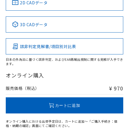
中国 RoHS
注意事項・凡例
2D CADデータ
取りつけ穴加工図
中国 RoHS表
※1 ※2
3D CADデータ
Pb
Hg
Cd
Cr(VI)
該非判定見解書/項目別対比表
O
O
O
O
日本の外為法に基づく該非判定、およびEAR再輸出規制に関する見解が入手でき
ます。
"対応済み"や非含有の記載がされた商品であっても、流通
在庫等で未対応品が混在する可能性があります。
オンライン購入
非含有品が必要な際は、弊社営業部門もしくは販売店へお
問い合わせください。
¥ 970
販売価格（税込）
この製品のRoHS/REACH対応状況ページへ
カートに追加
オンライン購入における出荷予定日は、カートに追加～「ご購入手続き：価
格・納期の確認」画面にてご確認ください。