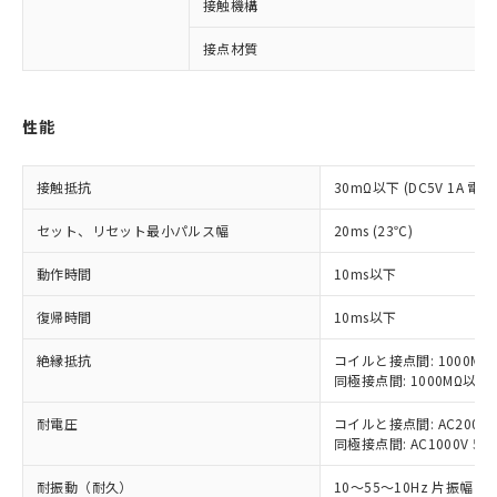
対応済み：EU RoHS指令（10物質）の
接触機構
非含有に対応した製品が提供可能な商品で
す。
接点材質
対応予定：EU RoHS指令（10物質）の非含
ご利用条件
有に対応した製品に切り替える予定のある
商品です。
性能
対応予定なし：EU RoHS指令（10物質）の
以下の条件をお読みいただき、同意のうえ
非含有に非対応の商品で、対応品を出す予
ご利用ください。
定はありません。
接触抵抗
30mΩ以下 (DC5V 1A 電
調査・確認中：EU RoHS指令（10物質）の
本サービスは、当社制御機器事業取扱
※1 中国RoHS○×表
セット、リセット最小パルス幅
20ms (23℃)
非含有の対応状況を調査中または確認中の
商品の当社在庫状況および標準価格
商品です。
(税抜)を提供させていただくもので
動作時間
10ms以下
「○」：最大均質材料含有率が中国RoHSの
非該当品：ライセンス料など無形物で、有
す。
基準値以下であることを示します。
害物質有無と関係のない商品です。
当社制御機器事業取扱商品の中には、
復帰時間
10ms以下
「×」：最大均質材料含有率が中国RoHSの
仕入先様の事情により、非含有部品として
本サービスの対象外となる商品もある
基準値を超えていることを示します。
いたものが、含有品と判明した場合などや
当社は、これら貴社製品のうち、外国
絶縁抵抗
ことをご了承ください。
コイルと接点間: 1000MΩ
「－」：未確認です。当社販売部門へお問
むを得ず変更することがあります。
為替および外国貿易法に定める商品
同極接点間: 1000MΩ以上
在庫状況および標準価格照会結果は、
い合わせください。
（以下｢規制貨物等」という）を輸出
記載している更新日時点での社内デー
*EU RoHS指令（10物質）：
耐電圧
または国外への提供する場合は、日本
コイルと接点間: AC2000V 5
記
タに基づき作成されるものであり、閲
説明
鉛(Pb) 1000ppm以下、 水銀(Hg) 1000ppm以下、 カド
*中国RoHS10物質の基準値 (GB/T26572)：
同極接点間: AC1000V 50/6
国政府の輸出許可(または役務取引許
号
覧された時点での実際の在庫および標
ミウム(Cd) 100ppm以下、
Pb(鉛) :1000ppm、 Hg(水銀) : 1000ppm、 Cd(カドミウ
可)を取得するなどの必要な手続きを
六価クロム(Cr(Ⅵ)) 1000ppm以下、ポリ臭化ビフェニル
ム) : 100ppm、
準価格とは異なる場合があることをご
耐振動（耐久）
10～55～10Hz 片振幅 0.
類(PBB) 1000ppm以下、ポリ臭化ジフェニルエーテル類
Cr(Ⅵ)(六価クロム) : 1000ppm、 PBBs(ポリ臭化ビフェ
とります。